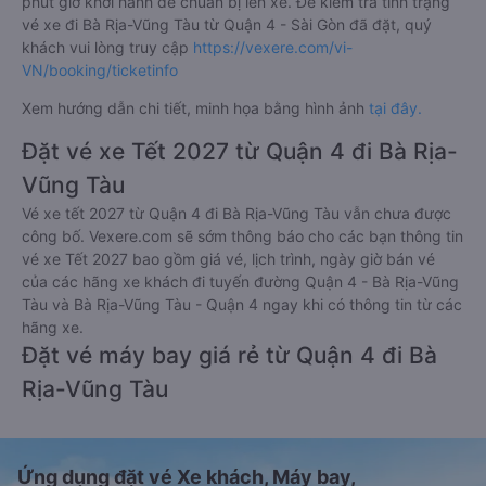
phút giờ khởi hành để chuẩn bị lên xe. Để kiểm tra tình trạng
vé xe đi Bà Rịa-Vũng Tàu từ Quận 4 - Sài Gòn đã đặt, quý
khách vui lòng truy cập
https://vexere.com/vi-
VN/booking/ticketinfo
Xem hướng dẫn chi tiết, minh họa bằng hình ảnh
tại đây.
Đặt vé xe Tết 2027 từ Quận 4 đi Bà Rịa-
Vũng Tàu
Vé xe tết 2027 từ Quận 4 đi Bà Rịa-Vũng Tàu vẫn chưa được
công bố. Vexere.com sẽ sớm thông báo cho các bạn thông tin
vé xe Tết 2027 bao gồm giá vé, lịch trình, ngày giờ bán vé
của các hãng xe khách đi tuyến đường Quận 4 - Bà Rịa-Vũng
Tàu và Bà Rịa-Vũng Tàu - Quận 4 ngay khi có thông tin từ các
hãng xe.
Đặt vé máy bay giá rẻ từ Quận 4 đi Bà
Rịa-Vũng Tàu
Ứng dụng đặt vé Xe khách, Máy bay,