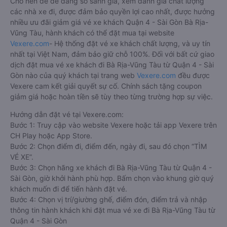
Cho nên để dễ dàng so sánh giá, xem đánh giá chất lượng
các nhà xe đi, được đảm bảo quyền lợi cao nhất, được hưởng
nhiều ưu đãi giảm giá vé xe khách Quận 4 - Sài Gòn Bà Rịa-
Vũng Tàu, hành khách có thể đặt mua tại website
Vexere.com
- Hệ thống đặt vé xe khách chất lượng, và uy tín
nhất tại Việt Nam, đảm bảo giữ chỗ 100%. Đối với bất cứ giao
dịch đặt mua vé xe khách đi Bà Rịa-Vũng Tàu từ Quận 4 - Sài
Gòn nào của quý khách tại trang web
Vexere.com
đều được
Vexere cam kết giải quyết sự cố. Chính sách tặng coupon
giảm giá hoặc hoàn tiền sẽ tùy theo từng trường hợp sự việc.
Hướng dẫn đặt vé tại Vexere.com:
Bước 1: Truy cập vào website Vexere hoặc tải app Vexere trên
CH Play hoặc App Store.
Bước 2: Chọn điểm đi, điểm đến, ngày đi, sau đó chọn “TÌM
VÉ XE”.
Bước 3: Chọn hãng xe khách đi Bà Rịa-Vũng Tàu từ Quận 4 -
Sài Gòn, giờ khởi hành phù hợp. Bấm chọn vào khung giờ quý
khách muốn đi để tiến hành đặt vé.
Bước 4: Chọn vị trí/giường ghế, điểm đón, điểm trả và nhập
thông tin hành khách khi đặt mua vé xe đi Bà Rịa-Vũng Tàu từ
Quận 4 - Sài Gòn