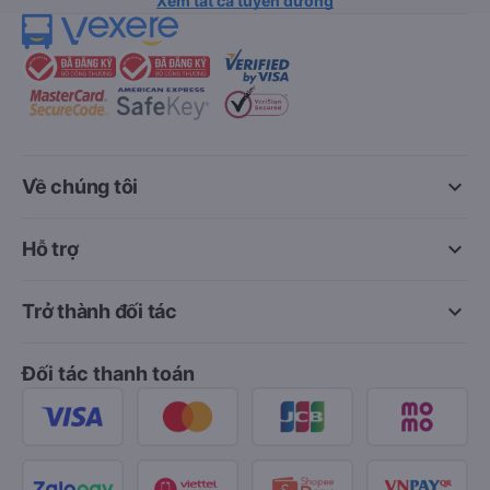
Xem tất cả tuyến đường
keyboard_arrow_down
Về chúng tôi
keyboard_arrow_down
Hỗ trợ
keyboard_arrow_down
Trở thành đối tác
Đối tác thanh toán