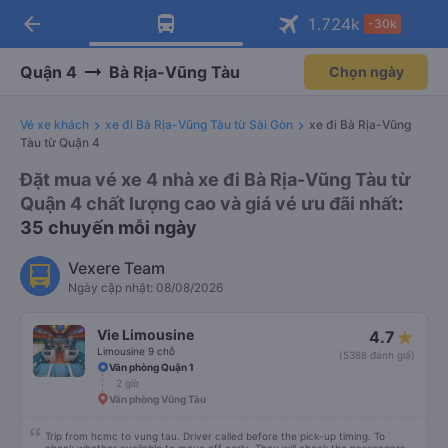
arrow_back
Tải app Vexere ngay!
Tải app Vexere
1.724
k
-30k
Mở app
Mở app
Nhận ưu đãi thành viên độc
-30k/ghế khi đặt vé máy bay qua
quyền
app
Quận 4
Bà Rịa-Vũng Tàu
Chọn ngày
Vé xe khách
xe đi Bà Rịa-Vũng Tàu từ Sài Gòn
xe đi Bà Rịa-Vũng
Tàu từ Quận 4
Đặt mua vé xe 4 nhà xe đi Bà Rịa-Vũng Tàu từ
Quận 4 chất lượng cao và giá vé ưu đãi nhất
:
35 chuyến mỗi ngày
Vexere Team
Ngày cập nhật: 08/08/2026
Vie Limousine
4.7
Limousine 9 chỗ
(5388 đánh giá)
Văn phòng Quận 1
2 giờ
Văn phòng Vũng Tàu
Trip from hcmc to vung tau. Driver called before the pick-up timing. To