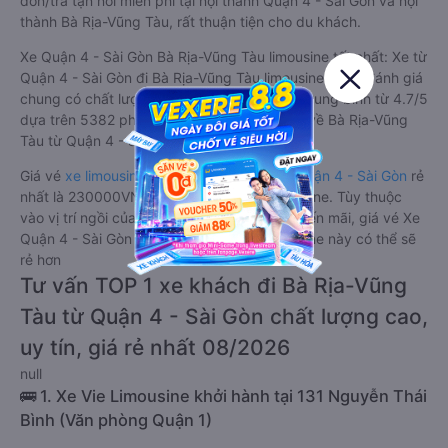
đón/trả tận nơi miễn phí tại nội thành Quận 4 - Sài Gòn và nội
thành Bà Rịa-Vũng Tàu, rất thuận tiện cho du khách.
Xe Quận 4 - Sài Gòn Bà Rịa-Vũng Tàu limousine tốt nhất: Xe từ
Quận 4 - Sài Gòn đi Bà Rịa-Vũng Tàu limousine được đánh giá
chung có chất lượng Tốt với điểm đánh giá trung bình từ 4.7/5
dựa trên 5382 phản hồi của hành khách Xe về Bà Rịa-Vũng
Tàu từ Quận 4 - Sài Gòn.
Giá vé
xe limousine đi Bà Rịa-Vũng Tàu từ Quận 4 - Sài Gòn
rẻ
nhất là 230000VND của hãng xe Vie Limousine. Tùy thuộc
vào vị trí ngồi của bạn và chương trình khuyến mãi, giá vé Xe
Quận 4 - Sài Gòn đi Bà Rịa-Vũng Tàu limousine này có thể sẽ
rẻ hơn
Tư vấn TOP 1 xe khách đi Bà Rịa-Vũng
Tàu từ Quận 4 - Sài Gòn chất lượng cao,
uy tín, giá rẻ nhất 08/2026
null
🚌 1. Xe Vie Limousine khởi hành tại 131 Nguyễn Thái
Bình (Văn phòng Quận 1)