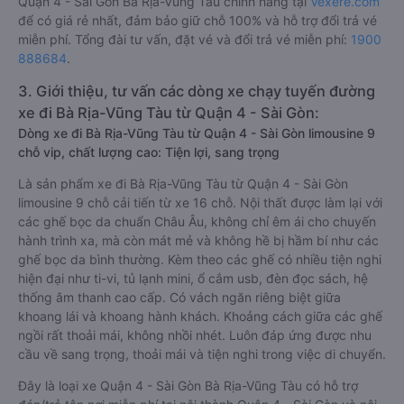
Quận 4 - Sài Gòn Bà Rịa-Vũng Tàu chính hãng tại
Vexere.com
để có giá rẻ nhất, đảm bảo giữ chỗ 100% và hỗ trợ đổi trả vé
miễn phí. Tổng đài tư vấn, đặt vé và đổi trả vé miễn phí:
1900
888684
.
3. Giới thiệu, tư vấn các dòng xe chạy tuyến đường
xe đi Bà Rịa-Vũng Tàu từ Quận 4 - Sài Gòn:
Dòng xe đi Bà Rịa-Vũng Tàu từ Quận 4 - Sài Gòn limousine 9
chỗ vip, chất lượng cao: Tiện lợi, sang trọng
Là sản phẩm xe đi Bà Rịa-Vũng Tàu từ Quận 4 - Sài Gòn
limousine 9 chỗ cải tiến từ xe 16 chỗ. Nội thất được làm lại với
các ghế bọc da chuẩn Châu Âu, không chỉ êm ái cho chuyến
hành trình xa, mà còn mát mẻ và không hề bị hầm bí như các
ghế bọc da bình thường. Kèm theo các ghế có nhiều tiện nghi
hiện đại như ti-vi, tủ lạnh mini, ổ cắm usb, đèn đọc sách, hệ
thống âm thanh cao cấp. Có vách ngăn riêng biệt giữa
khoang lái và khoang hành khách. Khoảng cách giữa các ghế
ngồi rất thoải mái, không nhồi nhét. Luôn đáp ứng được nhu
cầu về sang trọng, thoải mái và tiện nghi trong việc di chuyển.
Đây là loại xe Quận 4 - Sài Gòn Bà Rịa-Vũng Tàu có hỗ trợ