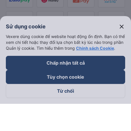
close
Sử dụng cookie
Vexere dùng cookie để website hoạt động ổn định. Bạn có thể
xem chi tiết hoặc thay đổi lựa chọn bất kỳ lúc nào trong phần
Quản lý cookie. Tìm hiểu thêm trong
Chính sách Cookie
.
Chấp nhận tất cả
Tùy chọn cookie
Từ chối
Theo dõi chúng tôi trên
Facebook
Tiktok
Youtube
Công ty TNHH Thương Mại Dịch Vụ Vexere