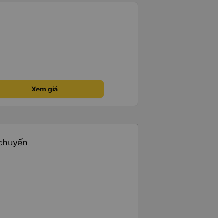
Xem giá
 chuyến