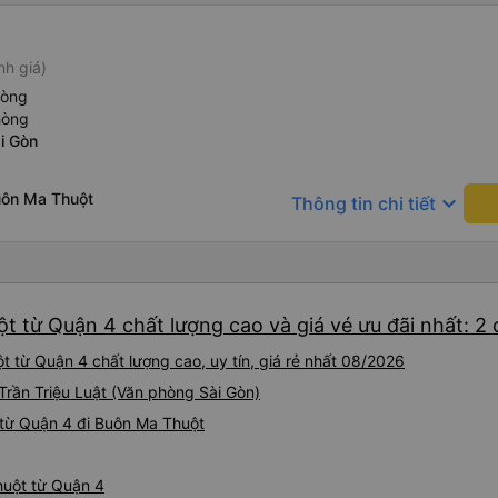
nh giá)
hòng
hòng
i Gòn
uôn Ma Thuột
keyboard_arrow_down
Thông tin chi tiết
t từ Quận 4 chất lượng cao và giá vé ưu đãi nhất: 2
 từ Quận 4 chất lượng cao, uy tín, giá rẻ nhất 08/2026
rần Triệu Luật (Văn phòng Sài Gòn)
từ Quận 4 đi Buôn Ma Thuột
huột từ Quận 4