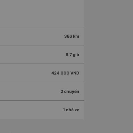
386 km
8.7 giờ
424.000 VNĐ
2 chuyến
1 nhà xe