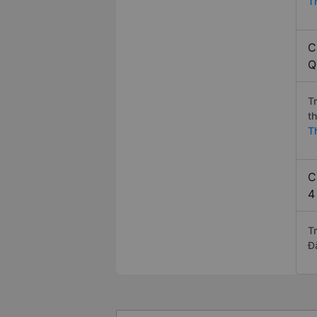
T
C
Q
T
t
T
C
4
T
Đ