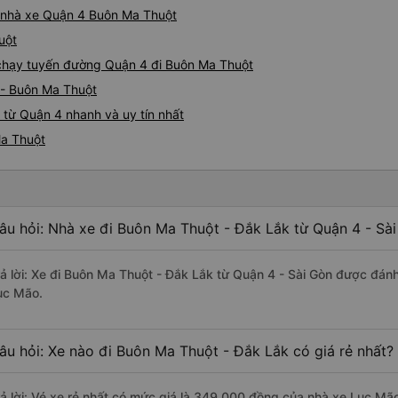
iá nhà xe Quận 4 Buôn Ma Thuột
uột
e chạy tuyến đường Quận 4 đi Buôn Ma Thuột
 - Buôn Ma Thuột
từ Quận 4 nhanh và uy tín nhất
Ma Thuột
âu hỏi: Nhà xe đi Buôn Ma Thuột - Đắk Lắk từ Quận 4 - Sài
rả lời: Xe đi Buôn Ma Thuột - Đắk Lắk từ Quận 4 - Sài Gòn được đánh
ục Mão.
âu hỏi: Xe nào đi Buôn Ma Thuột - Đắk Lắk có giá rẻ nhất?
rả lời: Vé xe rẻ nhất có mức giá là 349.000 đồng của nhà xe Lục Mã