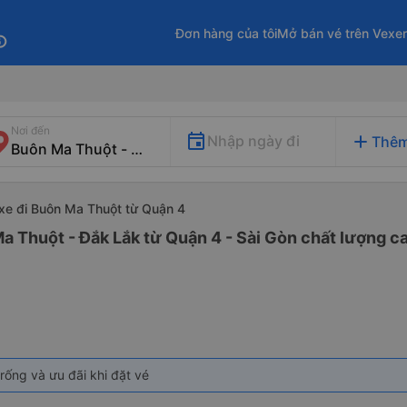
Đơn hàng của tôi
Mở bán vé trên Vexe
fo
Nơi đến
add
Nhập ngày đi
Thêm
xe đi Buôn Ma Thuột từ Quận 4
a Thuột - Đắk Lắk từ Quận 4 - Sài Gòn chất lượng ca
rống và ưu đãi khi đặt vé