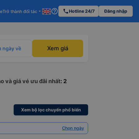
help_outline
phone
Hotline 24/7
Đăng nhập
re
Trở thành đối tác
arrow_drop_down
Xem giá
 ngày về
o và giá vé ưu đãi nhất
: 2
Xem bộ lọc chuyến phổ biến
Chọn ngày