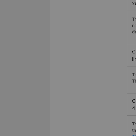
x
T
n
đ
C
l
T
T
C
4
T
t