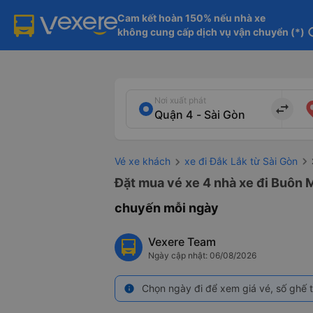
Cam kết hoàn 150% nếu nhà xe

không cung cấp dịch vụ vận chuyển (*)
in
Nơi xuất phát
import_export
Vé xe khách
xe đi Đắk Lắk từ Sài Gòn
Đặt mua vé xe 4 nhà xe đi Buôn M
chuyến mỗi ngày
Vexere Team
Ngày cập nhật: 06/08/2026
Chọn ngày đi để xem giá vé, số ghế t
info