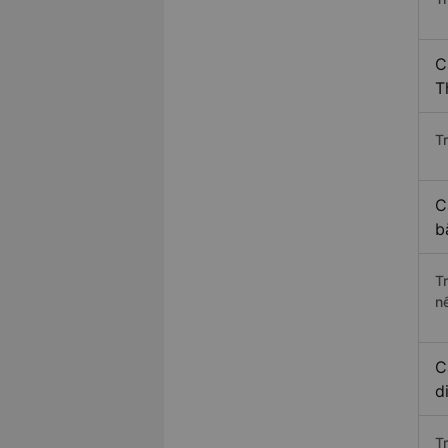
C
T
Tr
C
b
T
n
C
d
T