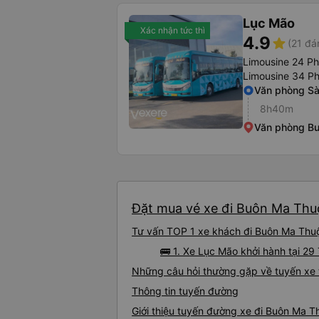
Lục Mão
Xác nhận tức thì
4.9
star
(21 đá
Limousine 24 P
Limousine 34 P
Văn phòng Sà
8h40m
Văn phòng B
Đặt mua vé xe đi Buôn Ma Thuộ
Tư vấn TOP 1 xe khách đi Buôn Ma Thuột
🚌 1. Xe Lục Mão khởi hành tại 29 T
Những câu hỏi thường gặp về tuyến xe 
Thông tin tuyến đường
Giới thiệu tuyến đường xe đi Buôn Ma T