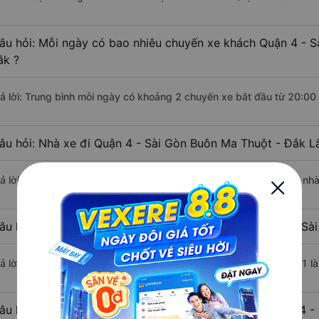
âu hỏi: Mỗi ngày có bao nhiêu chuyến xe khách Quận 4 - S
ắk ?
rả lời: Trung bình mỗi ngày có khoảng 2 chuyến xe bắt đầu từ 20:00
âu hỏi: Nhà xe đi Quận 4 - Sài Gòn Buôn Ma Thuột - Đắk L
rả lời: Chuyến xe có giờ xuất phát sớm nhất vào lúc 20:00 là của nh
âu hỏi: Nhà xe đi Buôn Ma Thuột - Đắk Lắk từ Quận 4 - Sài
rả lời: Chuyến xe có giờ xuất phát trễ (muộn) nhất là vào lúc 22:01 
âu hỏi: Review xe đi Buôn Ma Thuột - Đắk Lắk từ Quận 4 - 