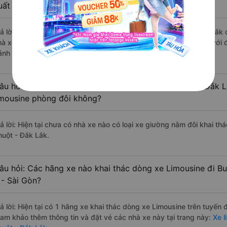
uất sắc, cao cấp nhất?
rả lời: Những hãng xe đi Quận 4 - Sài Gòn Buôn Ma Thuột - Đắk Lắk c
hà xe Lục Mão đi Buôn Ma Thuột - Đắk Lắk từ Quận 4 - Sài Gòn với đ
ánh giá của khách hàng).
âu hỏi: Có loại xe Quận 4 - Sài Gòn Buôn Ma Thuột - Đắk L
imousine phòng đôi không?
rả lời: Hiện tại chưa có nhà xe nào có loại xe giường nằm đôi khai t
huột - Đắk Lắk.
âu hỏi: Các hãng xe nào khai thác dòng xe Limousine đi B
 - Sài Gòn?
rả lời: Hiện tại có 1 hãng xe khai thác dòng xe Limousine trên tuyến
ham khảo thêm thông tin và đặt vé các nhà xe này tại trang này:
Xe l