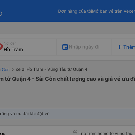
Đơn hàng của tôi
Mở bán vé trên Vexe
fo
Nơi đến
add
Nhập ngày đi
Thêm
xe đi Hồ Tràm - Vũng Tàu từ Quận 4
i Gòn
m từ Quận 4 - Sài Gòn chất lượng cao và giá vé ưu đ
rống và ưu đãi khi đặt vé
ne
Trip from hcmc to vung tau. 