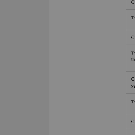
C
Tr
C
T
th
C
x
T
C