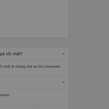
hòng có thể nói được tiếng Anh
 thiệu công ty dịch vụ vận tải này
đi an toàn.
iá tốt nhất?
ốt nhất là những nhà xe Vie Limousine.
ousine.