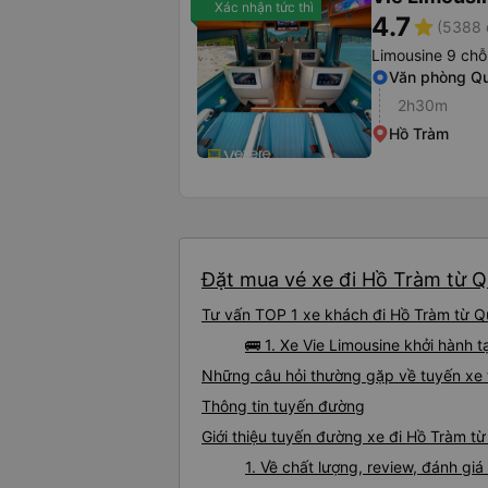
Xác nhận tức thì
4.7
star
(5388 
Limousine 9 chỗ
Văn phòng Qu
2h30m
Hồ Tràm
Đặt mua vé xe đi Hồ Tràm từ Qu
Tư vấn TOP 1 xe khách đi Hồ Tràm từ Qu
🚌 1. Xe Vie Limousine khởi hành 
Những câu hỏi thường gặp về tuyến xe 
Thông tin tuyến đường
Giới thiệu tuyến đường xe đi Hồ Tràm t
1. Về chất lượng, review, đánh gi