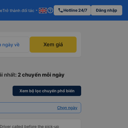
help_outline
phone
Hotline 24/7
Đăng nhập
re
Trở thành đối tác
arrow_drop_down
Xem giá
 ngày về
ãi nhất
: 2 chuyến mỗi ngày
Xem bộ lọc chuyến phổ biến
Chọn ngày
Driver called before the pick-up