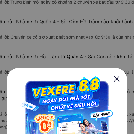
rả lời: Trung bình mỗi ngày có khoảng 2 chuyến xe bắt đầu từ 9:30 
âu hỏi: Nhà xe đi Quận 4 - Sài Gòn Hồ Tràm nào khởi hành
rả lời: Chuyến xe có giờ xuất phát sớm nhất vào lúc 9:30 là của nhà 
âu hỏi: Nhà xe đi Hồ Tràm từ Quận 4 - Sài Gòn nào khởi hà
rả lời: Chuyến xe có giờ xuất phát trễ (muộn) nhất là vào lúc 11:00 l
âu hỏi: Review xe đi Hồ Tràm từ Quận 4 - Sài Gòn nào có ch
hất?
rả lời: Những hãng xe đi Quận 4 - Sài Gòn Hồ Tràm chất lượng tốt, xu
imousine đi Hồ Tràm từ Quận 4 - Sài Gòn với điểm chất lượng là 4.7
àng).