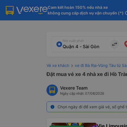
Cam kết hoàn 150% nếu nhà xe

không cung cấp dịch vụ vận chuyển (*)
in
Nơi xuất phát
import_export
Vé xe khách
xe đi Bà Rịa-Vũng Tàu từ Sà
Đặt mua vé xe 4 nhà xe đi Hồ Trà
Vexere Team
Ngày cập nhật: 07/08/2026
Chọn ngày đi để xem giá vé, số ghế t
info
Vie Limousi