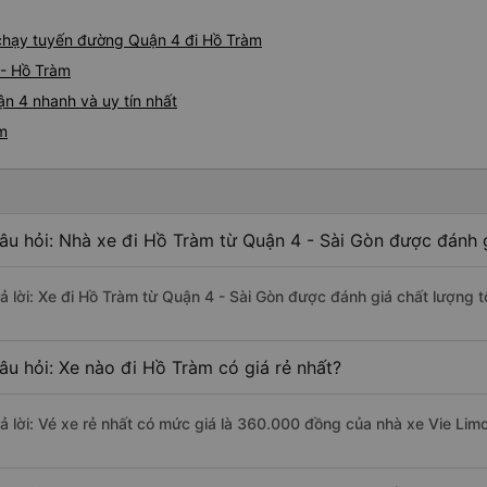
tôi. Các nhân viên tại văn p
và rất thân thiện. Tôi sẽ giới
e chạy tuyến đường Quận 4 đi Hồ Tràm
cho mọi người để có chuyến 
 - Hồ Tràm
n 4 nhanh và uy tín nhất
àm
âu hỏi: Nhà xe đi Hồ Tràm từ Quận 4 - Sài Gòn được đánh g
rả lời: Xe đi Hồ Tràm từ Quận 4 - Sài Gòn được đánh giá chất lượng t
âu hỏi: Xe nào đi Hồ Tràm có giá rẻ nhất?
rả lời: Vé xe rẻ nhất có mức giá là 360.000 đồng của nhà xe Vie Lim