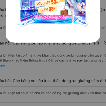
âu hỏi: Có loại xe Quận 4 - Sài Gòn Hồ Tràm dành cho cặp 
hông?
rả lời: Hiện tại chưa có nhà xe nào có loại xe giường nằm đôi khai th
âu hỏi: Các hãng xe nào khai thác dòng xe Limousine đi H
rả lời: Hiện tại có 1 hãng xe khai thác dòng xe Limousine trên tuyến
hể tham khảo thêm thông tin và đặt vé các nhà xe này tại trang này:
X
ràm
âu hỏi: Các hãng xe nào khai thác dòng xe giường nằm đi 
rả lời: Hiện tại chưa có nhà xe nào có loại xe giường nằm khai thác 