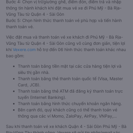
Bước 4: Chọn vị trí/giường ghế, điểm đón, điểm trả và nhập
thông tin hành khách khi đặt mua vé xe đi Phú Mỹ - Bà Rịa-
Vũng Tàu từ Quận 4 - Sài Gòn
Bước 5: Chọn hình thức thanh toán vé phù hợp và tiến hành
thanh toán vé.
Việc đặt mua và thanh toán vé xe khách đi Phú Mỹ - Bà Rịa-
Vũng Tàu từ Quận 4 - Sài Gòn cũng vô cùng đơn giản, tiện lợi
khi
Vexere.com
hỗ trợ đến 06 hình thức thanh toán khác nhau
bao gồm:
Thanh toán bằng tiền mặt tại các cửa hàng tiện lợi và
siêu thị gần nhà.
Thanh toán bằng thẻ thanh toán quốc tế (Visa, Master
Card, JCB).
Thanh toán bằng thẻ ATM đã đăng ký thanh toán trực
tuyến (Internet Banking).
Thanh toán bằng hình thức chuyển khoản ngân hàng.
Bên cạnh đó, quý khách cũng có thể thanh toán vé
thông qua các ví Momo, ZaloPay, AirPay, VNPay,…
Sau khi thanh toán vé xe khách Quận 4 - Sài Gòn Phú Mỹ - Bà
Rịa-Vũng Tàu thành công, Vexere sẽ gửi tin nhắn/email xác