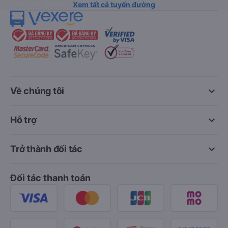
Xem tất cả tuyến đường
keyboard_arrow_down
Về chúng tôi
keyboard_arrow_down
Hỗ trợ
keyboard_arrow_down
Trở thành đối tác
Đối tác thanh toán