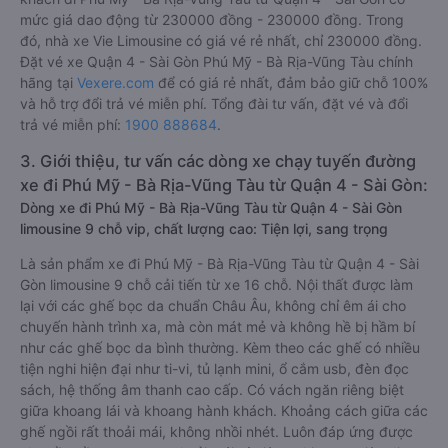
mức giá dao động từ 230000 đồng - 230000 đồng. Trong
đó, nhà xe Vie Limousine có giá vé rẻ nhất, chỉ 230000 đồng.
Đặt vé xe Quận 4 - Sài Gòn Phú Mỹ - Bà Rịa-Vũng Tàu chính
hãng tại
Vexere.com
để có giá rẻ nhất, đảm bảo giữ chỗ 100%
và hỗ trợ đổi trả vé miễn phí. Tổng đài tư vấn, đặt vé và đổi
trả vé miễn phí:
1900 888684
.
3. Giới thiệu, tư vấn các dòng xe chạy tuyến đường
xe đi Phú Mỹ - Bà Rịa-Vũng Tàu từ Quận 4 - Sài Gòn:
Dòng xe đi Phú Mỹ - Bà Rịa-Vũng Tàu từ Quận 4 - Sài Gòn
limousine 9 chỗ vip, chất lượng cao: Tiện lợi, sang trọng
Là sản phẩm xe đi Phú Mỹ - Bà Rịa-Vũng Tàu từ Quận 4 - Sài
Gòn limousine 9 chỗ cải tiến từ xe 16 chỗ. Nội thất được làm
lại với các ghế bọc da chuẩn Châu Âu, không chỉ êm ái cho
chuyến hành trình xa, mà còn mát mẻ và không hề bị hầm bí
như các ghế bọc da bình thường. Kèm theo các ghế có nhiều
tiện nghi hiện đại như ti-vi, tủ lạnh mini, ổ cắm usb, đèn đọc
sách, hệ thống âm thanh cao cấp. Có vách ngăn riêng biệt
giữa khoang lái và khoang hành khách. Khoảng cách giữa các
ghế ngồi rất thoải mái, không nhồi nhét. Luôn đáp ứng được