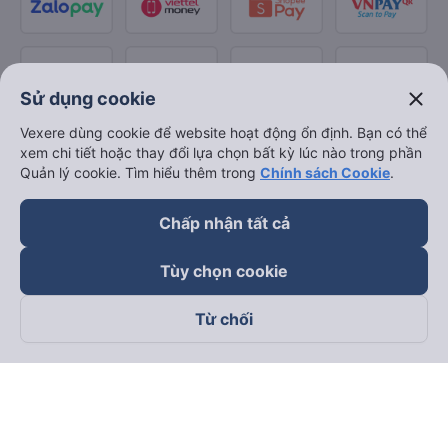
close
Sử dụng cookie
Vexere dùng cookie để website hoạt động ổn định. Bạn có thể
xem chi tiết hoặc thay đổi lựa chọn bất kỳ lúc nào trong phần
Quản lý cookie. Tìm hiểu thêm trong
Chính sách Cookie
.
Chấp nhận tất cả
Tùy chọn cookie
Từ chối
Theo dõi chúng tôi trên
Facebook
Tiktok
Youtube
Công ty TNHH Thương Mại Dịch Vụ Vexere