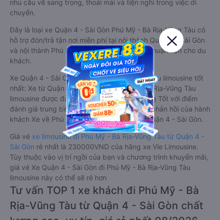
nhu cầu về sang trọng, thoải mái và tiện nghi trong việc di
chuyển.
Đây là loại xe Quận 4 - Sài Gòn Phú Mỹ - Bà Rịa-Vũng Tàu có
hỗ trợ đón/trả tận nơi miễn phí tại nội thành Quận 4 - Sài Gòn
và nội thành Phú Mỹ - Bà Rịa-Vũng Tàu, rất thuận tiện cho du
khách.
Xe Quận 4 - Sài Gòn Phú Mỹ - Bà Rịa-Vũng Tàu limousine tốt
nhất: Xe từ Quận 4 - Sài Gòn đi Phú Mỹ - Bà Rịa-Vũng Tàu
limousine được đánh giá chung có chất lượng Tốt với điểm
đánh giá trung bình từ 4.7/5 dựa trên 5387 phản hồi của hành
khách Xe về Phú Mỹ - Bà Rịa-Vũng Tàu từ Quận 4 - Sài Gòn.
Giá vé
xe limousine đi Phú Mỹ - Bà Rịa-Vũng Tàu từ Quận 4 -
Sài Gòn
rẻ nhất là 230000VND của hãng xe Vie Limousine.
Tùy thuộc vào vị trí ngồi của bạn và chương trình khuyến mãi,
giá vé Xe Quận 4 - Sài Gòn đi Phú Mỹ - Bà Rịa-Vũng Tàu
limousine này có thể sẽ rẻ hơn
Tư vấn TOP 1 xe khách đi Phú Mỹ - Bà
Rịa-Vũng Tàu từ Quận 4 - Sài Gòn chất