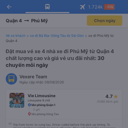
arrow_back
Tải app Vexere ngay!
Tải app Vexere
1.724
k
-30k
Mở app
Mở app
Nhận ưu đãi thành viên độc
-30k/ghế khi đặt vé máy bay qua
quyền
app
Quận 4
Phú Mỹ
Chọn ngày
Vé xe khách
xe đi Bà Rịa-Vũng Tàu từ Sài Gòn
xe đi Phú Mỹ từ
Quận 4
Đặt mua vé xe 4 nhà xe đi Phú Mỹ từ Quận 4
chất lượng cao và giá vé ưu đãi nhất
: 30
chuyến mỗi ngày
Vexere Team
Ngày cập nhật: 08/08/2026
Vie Limousine
4.7
Limousine 9 chỗ
(5388 đánh giá)
Văn phòng Quận 1
2 giờ
Văn phòng Vũng Tàu
Trip from hcmc to vung tau. Driver called before the pick-up timing. To