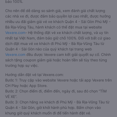
bảo 100%.
Cho nên để dễ dàng so sánh giá, xem đánh giá chất lượng
các nhà xe đi, được đảm bảo quyền lợi cao nhất, được hưởng
nhiều ưu đãi giảm giá vé xe khách Quận 4 - Sài Gòn Phú Mỹ -
Bà Rịa-Vũng Tàu, hành khách có thể đặt mua tại website
Vexere.com
- Hệ thống đặt vé xe khách chất lượng, và uy tín
nhất tại Việt Nam, đảm bảo giữ chỗ 100%. Đối với bất cứ giao
dịch đặt mua vé xe khách đi Phú Mỹ - Bà Rịa-Vũng Tàu từ
Quận 4 - Sài Gòn nào của quý khách tại trang web
Vexere.com
đều được Vexere cam kết giải quyết sự cố. Chính
sách tặng coupon giảm giá hoặc hoàn tiền sẽ tùy theo từng
trường hợp sự việc.
Hướng dẫn đặt vé tại Vexere.com:
Bước 1: Truy cập vào website Vexere hoặc tải app Vexere trên
CH Play hoặc App Store.
Bước 2: Chọn điểm đi, điểm đến, ngày đi, sau đó chọn “TÌM
VÉ XE”.
Bước 3: Chọn hãng xe khách đi Phú Mỹ - Bà Rịa-Vũng Tàu từ
Quận 4 - Sài Gòn, giờ khởi hành phù hợp. Bấm chọn vào
khung giờ quý khách muốn đi để tiến hành đặt vé.