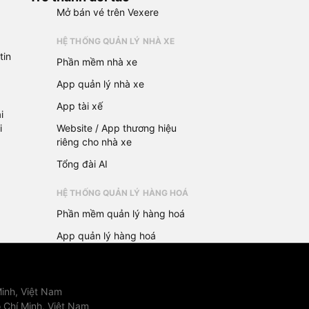
Mở bán vé trên Vexere
HỆ THỐNG QUẢN LÝ NHÀ XE
tin
Phần mềm nhà xe
App quản lý nhà xe
App tài xế
i
i
Website / App thương hiệu
riêng cho nhà xe
Tổng đài AI
HỆ THỐNG QUẢN LÝ HÀNG HOÁ
Phần mềm quản lý hàng hoá
App quản lý hàng hoá
inh, Việt Nam
 Chí Minh, Việt Nam