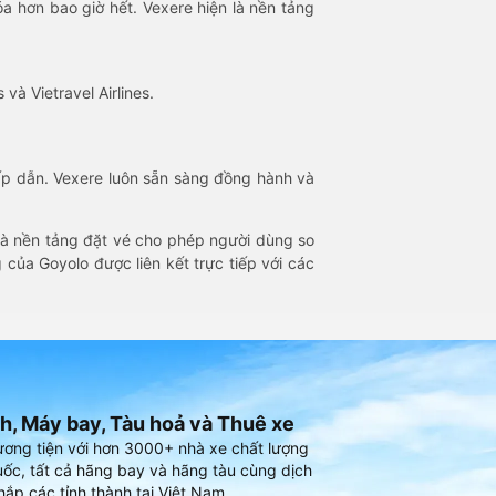
óa hơn bao giờ hết. Vexere hiện là nền tảng
 và Vietravel Airlines.
hấp dẫn. Vexere luôn sẵn sàng đồng hành và
 là nền tảng đặt vé cho phép người dùng so
 của Goyolo được liên kết trực tiếp với các
h, Máy bay, Tàu hoả và Thuê xe
ương tiện với hơn 3000+ nhà xe chất lượng
ốc, tất cả hãng bay và hãng tàu cùng dịch
hắp các tỉnh thành tại Việt Nam.