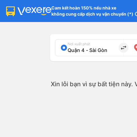
Cam kết hoàn 150% nếu nhà xe

không cung cấp dịch vụ vận chuyển (*)
in
Nơi xuất phát
import_export
Xin lỗi bạn vì sự bất tiện này