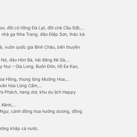
o, đồi cỏ hồng Đà Lạt, đồi chè Cầu Đất,...
 nhà ga Nha Trang, đảo Điệp Sơn, thác bà
à, vườn quốc gia Bình Châu, bến thuyền
 Né, đảo Hòn Bà, hải đăng Kê Gà,...
y Nur – Gia Long, Buôn Đôn, hồ Ea Kao,
Hoa Hồng, thung lũng Mường Hoa,...
văn hóa Lũng Cẩm,...
a Phách, hang dơi, khu du lịch Happy
 Kênh,...
n Ngư, cánh đồng hoa hướng dương, đồng
đường khắp cả nước.