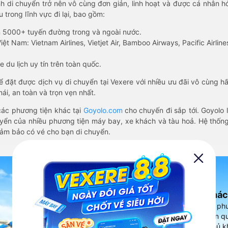
nh di chuyển trở nên vô cùng đơn giản, linh hoạt và được cá nhân h
 trong lĩnh vực đi lại, bao gồm:
n 5000+ tuyến đường trong và ngoài nước.
ệt Nam: Vietnam Airlines, Vietjet Air, Bamboo Airways, Pacific Airlines
 du lịch uy tín trên toàn quốc.
thể đặt được dịch vụ di chuyển tại Vexere với nhiều ưu đãi vô cùng 
i, an toàn và trọn vẹn nhất.
ác phương tiện khác tại
Goyolo.com
cho chuyến đi sắp tới. Goyolo
huyển của nhiều phương tiện máy bay, xe khách và tàu hoả. Hệ thống
đảm bảo có vé cho bạn di chuyển.
Ứng dụng đặt vé Xe khác
Vexere - ứng dụng đặt vé đa ph
cao, 5000+ tuyến đường toàn qu
vụ thuê xe máy, xe du lịch phủ k