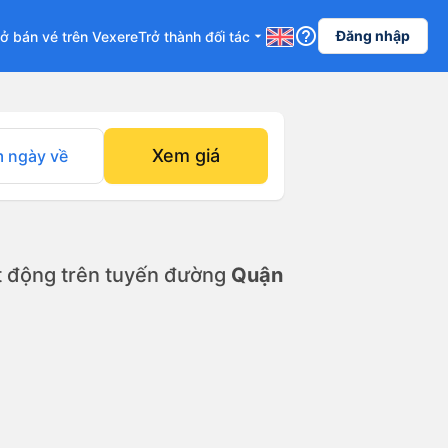
help_outline
Đăng nhập
ở bán vé trên Vexere
Trở thành đối tác
arrow_drop_down
Xem giá
 ngày về
 động trên tuyến đường
Quận