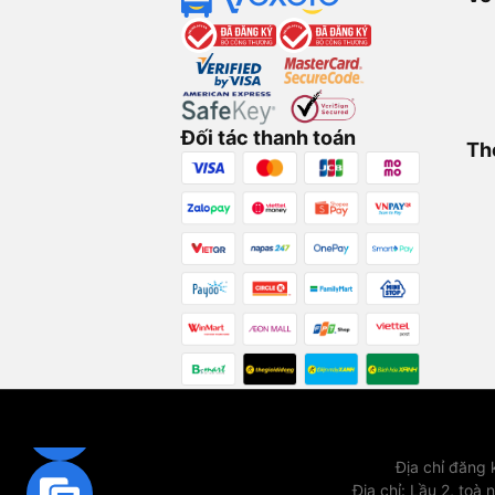
Đối tác thanh toán
Th
Địa chỉ đăng
Địa chỉ
:
Lầu 2, toà 