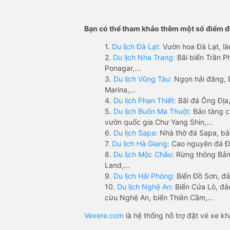
Bạn có thể tham khảo thêm một số điểm đế
1.
Du lịch Đà Lạt:
Vườn hoa Đà Lạt, là
2.
Du lịch Nha Trang:
Bãi biển Trần 
Ponagar,...
3.
Du lịch Vũng Tàu:
Ngọn hải đăng, 
Marina,...
4.
Du lịch Phan Thiết:
Bãi đá Ông Địa,
5.
Du lịch Buôn Ma Thuột:
Bảo tàng c
vườn quốc gia Chư Yang Shin,...
6.
Du lịch Sapa:
Nhà thờ đá Sapa, bả
7.
Du lịch Hà Giang:
Cao nguyên đá Đồ
8.
Du lịch Mộc Châu:
Rừng thông Bản 
Land,...
9.
Du lịch Hải Phòng:
Biển Đồ Sơn, đả
10.
Du lịch Nghệ An:
Biển Cửa Lò, đ
cừu Nghệ An, biển Thiên Cầm,...
Vexere.com
là hệ thống hỗ trợ đặt vé xe k