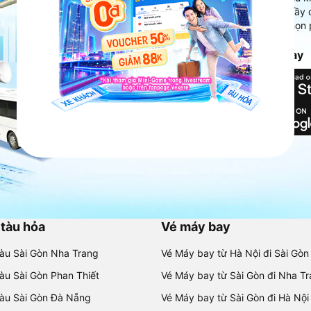
Ứng dụng hiển thị thông tin đầy 
người dùng so sánh và lựa chọn 
chóng và phù hợp nhất.
Tải ứng dụng Vexere ngay
 tàu hỏa
Vé máy bay
tàu Sài Gòn Nha Trang
Vé Máy bay từ Hà Nội đi Sài Gòn
tàu Sài Gòn Phan Thiết
Vé Máy bay từ Sài Gòn đi Nha T
tàu Sài Gòn Đà Nẵng
Vé Máy bay từ Sài Gòn đi Hà Nội