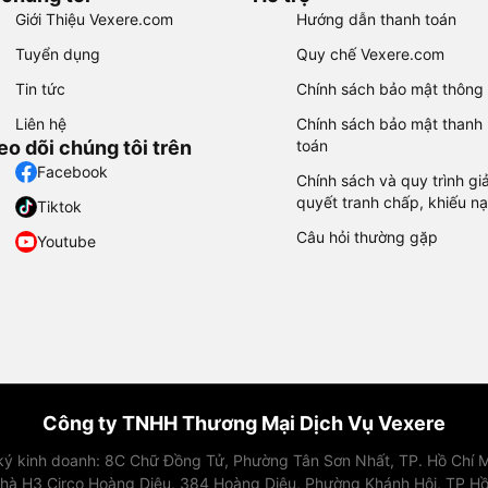
Giới Thiệu Vexere.com
Hướng dẫn thanh toán
Tuyển dụng
Quy chế Vexere.com
Tin tức
Chính sách bảo mật thông 
Liên hệ
Chính sách bảo mật thanh
eo dõi chúng tôi trên
toán
Facebook
Chính sách và quy trình giả
quyết tranh chấp, khiếu nạ
Tiktok
Câu hỏi thường gặp
Youtube
Công ty TNHH Thương Mại Dịch Vụ Vexere
 ký kinh doanh: 8C Chữ Đồng Tử, Phường Tân Sơn Nhất, TP. Hồ Chí M
nhà H3 Circo Hoàng Diệu, 384 Hoàng Diệu, Phường Khánh Hội, TP Hồ