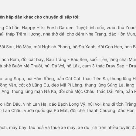
n hấp dẫn khác cho chuyến đi sắp tới:
ng Cù Lần, Happy Hills, Fresh Garden, Tuyệt tình cốc, vườn thú Zoodo
Phú, tháp Trầm Hương, nhà thờ đá, chợ đêm Nha Trang, đảo Hòn Mun,
Bãi Sau, Hồ Mây, mũi Nghinh Phong, hồ Đá Xanh, đồi Con Heo, hòn B
 hòn Rơm, đồi cát bay, Bàu Trắng - Bàu Sen, suối Tiên, làng chài Mũi
à phê Buôn Mê Thuột, núi Đá Voi, hồ Lắk, cụm 3 thác Dray Sap – Dra
o tàng Sapa, núi Hàm Rồng, bản Cát Cát, thác Tiên Sa, thung lũng 
ng Văn, cột cờ Lũng Cú, đèo Mã Pí Lèng, thung lũng Sủng Là, làng 
Áng, thung lũng mận Nà Ka, đồi chè Mộc Châu, thác Dải Yếm, bản P
o Hòn Dấu, vịnh Lan Hạ, đảo Bạch Long Vỹ, núi Voi, khu di tích Tràng
ảo Lan Châu, vườn quốc gia Pù Mát, đồi chè Thanh Chương, đảo Hò
hách, máy bay, tàu hoả và thuê xe máy, xe du lịch trên nhiều tuyến 