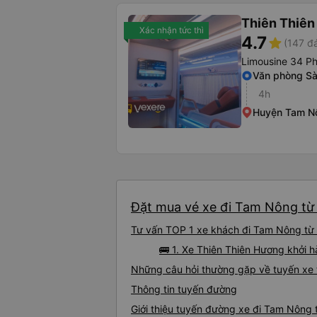
Thiên Thiê
Xác nhận tức thì
4.7
star
(147 đ
Limousine 34 P
Văn phòng Sà
4h
Huyện Tam N
Đặt mua vé xe đi Tam Nông từ 
Tư vấn TOP 1 xe khách đi Tam Nông từ Q
🚌 1. Xe Thiên Thiên Hương khởi 
Những câu hỏi thường gặp về tuyến xe
Thông tin tuyến đường
Giới thiệu tuyến đường xe đi Tam Nông