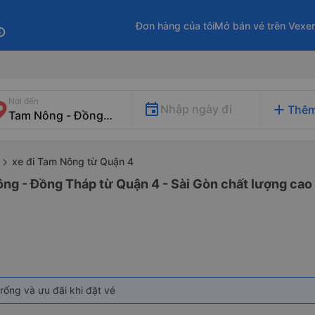
Đơn hàng của tôi
Mở bán vé trên Vexe
fo
Nơi đến
add
Nhập ngày đi
Thêm
xe đi Tam Nông từ Quận 4
ng - Đồng Tháp từ Quận 4 - Sài Gòn chất lượng cao 
rống và ưu đãi khi đặt vé