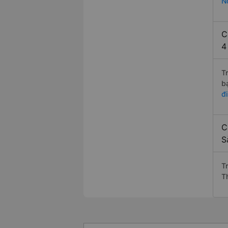
N
C
4
T
b
đ
C
S
T
T