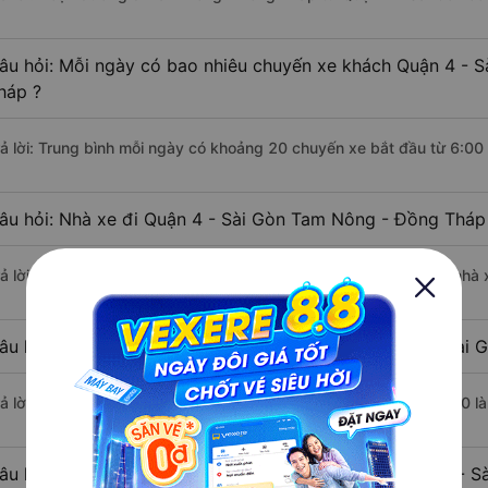
âu hỏi: Mỗi ngày có bao nhiêu chuyến xe khách Quận 4 - 
háp ?
rả lời: Trung bình mỗi ngày có khoảng 20 chuyến xe bắt đầu từ 6:00
âu hỏi: Nhà xe đi Quận 4 - Sài Gòn Tam Nông - Đồng Tháp
rả lời: Chuyến xe có giờ xuất phát sớm nhất vào lúc 6:00 là của nhà
âu hỏi: Nhà xe đi Tam Nông - Đồng Tháp từ Quận 4 - Sài G
rả lời: Chuyến xe có giờ xuất phát trễ (muộn) nhất là vào lúc 22:00 
âu hỏi: Review xe đi Tam Nông - Đồng Tháp từ Quận 4 - Sà