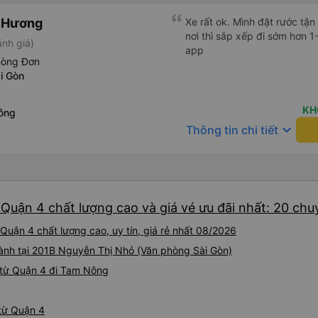
n Hương
Xe rất ok. Mình đặt rước tận
nơi thì sắp xếp đi sớm hơn 1
ánh giá)
app
hòng Đơn
i Gòn
KH
ông
keyboard_arrow_down
Thông tin chi tiết
Quận 4 chất lượng cao và giá vé ưu đãi nhất: 20 chu
uận 4 chất lượng cao, uy tín, giá rẻ nhất 08/2026
hành tại 201B Nguyễn Thị Nhỏ (Văn phòng Sài Gòn)
 từ Quận 4 đi Tam Nông
 từ Quận 4