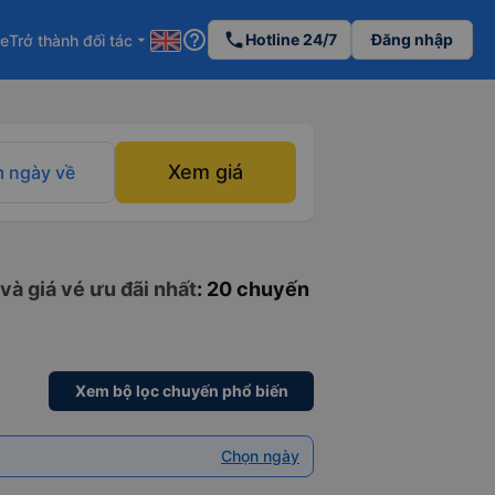
help_outline
phone
Hotline 24/7
Đăng nhập
re
Trở thành đối tác
arrow_drop_down
Xem giá
 ngày về
và giá vé ưu đãi nhất
: 20 chuyến
Xem bộ lọc chuyến phổ biến
Chọn ngày