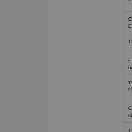
C
Đ
Tr
C
b
T
n
C
c
T