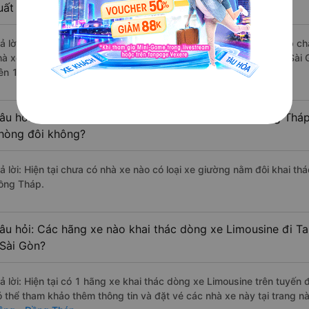
uất sắc, cao cấp nhất?
rả lời: Những hãng xe đi Quận 4 - Sài Gòn Tam Nông - Đồng Tháp chất
hà xe Thiên Thiên Hương đi Tam Nông - Đồng Tháp từ Quận 4 - Sài G
rên 147 đánh giá của khách hàng).
âu hỏi: Có loại xe Quận 4 - Sài Gòn Tam Nông - Đồng Tháp
hòng đôi không?
rả lời: Hiện tại chưa có nhà xe nào có loại xe giường nằm đôi khai t
ồng Tháp.
âu hỏi: Các hãng xe nào khai thác dòng xe Limousine đi 
 Sài Gòn?
rả lời: Hiện tại có 1 hãng xe khai thác dòng xe Limousine trên tuyế
ó thể tham khảo thêm thông tin và đặt vé các nhà xe này tại trang nà