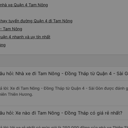
iá nhà xe Quận 4 Tam Nông
e chạy tuyến đường Quận 4 đi Tam Nông
 - Tam Nông
uận 4 nhanh và uy tín nhất
ông
âu hỏi: Nhà xe đi Tam Nông - Đồng Tháp từ Quận 4 - Sài G
rả lời: Xe đi Tam Nông - Đồng Tháp từ Quận 4 - Sài Gòn được đánh g
hiên Thiên Hương.
âu hỏi: Xe nào đi Tam Nông - Đồng Tháp có giá rẻ nhất?
rả lời: Vé xe rẻ nhất có mức giá là 250.000 đồng của nhà xe Thiên 