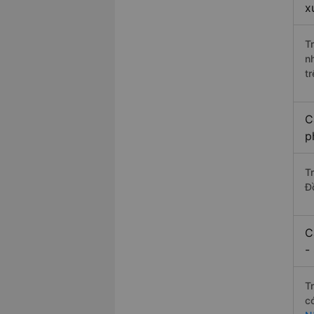
x
T
n
t
C
p
T
Đ
C
-
T
c