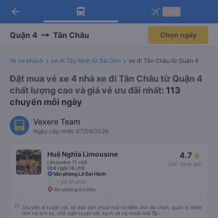
arrow_back
Tải app Vexere ngay!
Tải app Vexere
-30k
Mở app
Mở app
Nhận ưu đãi thành viên độc
-30k/ghế khi đặt vé máy bay qua
quyền
app
Quận 4
Tân Châu
Chọn ngày
Vé xe khách
xe đi Tây Ninh từ Sài Gòn
xe đi Tân Châu từ Quận 4
Đặt mua vé xe 4 nhà xe đi Tân Châu từ Quận 4
chất lượng cao và giá vé ưu đãi nhất
: 113
chuyến mỗi ngày
Vexere Team
Ngày cập nhật: 07/08/2026
Huệ Nghĩa Limousine
4.7
Limousine 11 chỗ
(347 đánh giá)
Ghế ngồi 16 chỗ
Văn phòng Lê Đại Hành
1 giờ 30 phút
Văn phòng Gò Dầu
Chuyến đi tuyệt vời, xe đưa đón thoải mái từ điểm đón đã chọn, quản lý nhiệt
tình và lịch sự, chỗ ngồi tuyệt vời, sạch sẽ và thoải mái 🥰✨