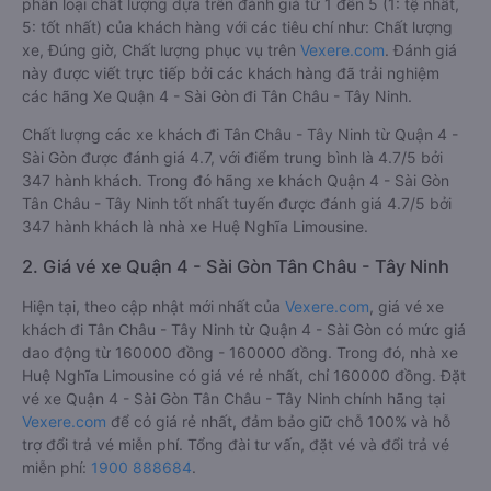
phân loại chất lượng dựa trên đánh giá từ 1 đến 5 (1: tệ nhất,
5: tốt nhất) của khách hàng với các tiêu chí như: Chất lượng
xe, Đúng giờ, Chất lượng phục vụ trên
Vexere.com
. Đánh giá
này được viết trực tiếp bởi các khách hàng đã trải nghiệm
các hãng Xe Quận 4 - Sài Gòn đi Tân Châu - Tây Ninh.
Chất lượng các xe khách đi Tân Châu - Tây Ninh từ Quận 4 -
Sài Gòn được đánh giá 4.7, với điểm trung bình là 4.7/5 bởi
347 hành khách. Trong đó hãng xe khách Quận 4 - Sài Gòn
Tân Châu - Tây Ninh tốt nhất tuyến được đánh giá 4.7/5 bởi
347 hành khách là nhà xe Huệ Nghĩa Limousine.
2. Giá vé xe Quận 4 - Sài Gòn Tân Châu - Tây Ninh
Hiện tại, theo cập nhật mới nhất của
Vexere.com
, giá vé xe
khách đi Tân Châu - Tây Ninh từ Quận 4 - Sài Gòn có mức giá
dao động từ 160000 đồng - 160000 đồng. Trong đó, nhà xe
Huệ Nghĩa Limousine có giá vé rẻ nhất, chỉ 160000 đồng. Đặt
vé xe Quận 4 - Sài Gòn Tân Châu - Tây Ninh chính hãng tại
Vexere.com
để có giá rẻ nhất, đảm bảo giữ chỗ 100% và hỗ
trợ đổi trả vé miễn phí. Tổng đài tư vấn, đặt vé và đổi trả vé
miễn phí:
1900 888684
.