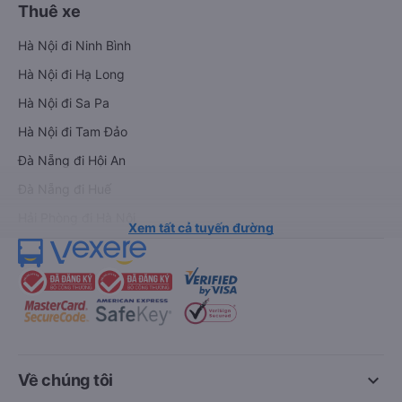
Thuê xe
Hà Nội đi Ninh Bình
Hà Nội đi Hạ Long
Hà Nội đi Sa Pa
Hà Nội đi Tam Đảo
Đà Nẵng đi Hội An
Đà Nẵng đi Huế
Hải Phòng đi Hà Nội
Xem tất cả tuyến đường
keyboard_arrow_down
Về chúng tôi