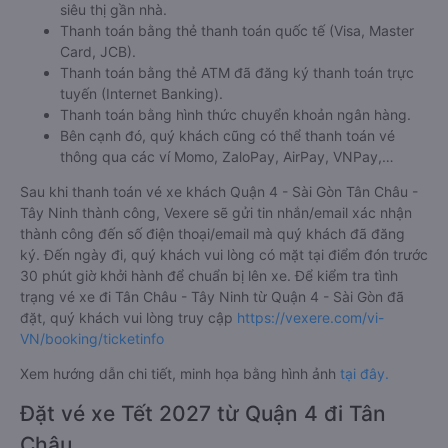
siêu thị gần nhà.
Thanh toán bằng thẻ thanh toán quốc tế (Visa, Master
Card, JCB).
Thanh toán bằng thẻ ATM đã đăng ký thanh toán trực
tuyến (Internet Banking).
Thanh toán bằng hình thức chuyển khoản ngân hàng.
Bên cạnh đó, quý khách cũng có thể thanh toán vé
thông qua các ví Momo, ZaloPay, AirPay, VNPay,…
Sau khi thanh toán vé xe khách Quận 4 - Sài Gòn Tân Châu -
Tây Ninh thành công, Vexere sẽ gửi tin nhắn/email xác nhận
thành công đến số điện thoại/email mà quý khách đã đăng
ký. Đến ngày đi, quý khách vui lòng có mặt tại điểm đón trước
30 phút giờ khởi hành để chuẩn bị lên xe. Để kiểm tra tình
trạng vé xe đi Tân Châu - Tây Ninh từ Quận 4 - Sài Gòn đã
đặt, quý khách vui lòng truy cập
https://vexere.com/vi-
VN/booking/ticketinfo
Xem hướng dẫn chi tiết, minh họa bằng hình ảnh
tại đây.
Đặt vé xe Tết 2027 từ Quận 4 đi Tân
Châu