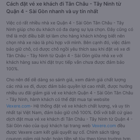
Cách đặt vé xe khách đi Tân Châu - Tây Ninh từ
Quận 4 - Sài Gòn nhanh và uy tín nhất
Việc có rất nhiều nhà xe Quận 4 - Sài Gòn Tân Châu - Tây
Ninh giúp cho du khách có đa dạng sự lựa chọn. Đây cũng có
thể là một điều bất lợi làm cho hàng khách không biết nên
chọn nhà xe nào là phù hợp với mình. Bên cạnh đó, việc đảm
bảo giữ chỗ, có được chỗ ngồi yêu thích sau khi đặt vé xe đi
Tân Châu - Tây Ninh từ Quận 4 - Sài Gòn giữa nhà xe với
khách hàng sau khi đặt trực tiếp vẫn chưa được đảm bảo
100%.
Cho nên để dễ dàng so sánh giá, xem đánh giá chất lượng
các nhà xe đi, được đảm bảo quyền lợi cao nhất, được hưởng
nhiều ưu đãi giảm giá vé xe khách Quận 4 - Sài Gòn Tân Châu
- Tây Ninh, hành khách có thể đặt mua tại website
Vexere.com
- Hệ thống đặt vé xe khách chất lượng, và uy tín
nhất tại Việt Nam, đảm bảo giữ chỗ 100%. Đối với bất cứ giao
dịch đặt mua vé xe khách đi Tân Châu - Tây Ninh từ Quận 4 -
Sài Gòn nào của quý khách tại trang web
Vexere.com
đều
được Vexere cam kết giải quyết sự cố. Chính sách tặng
coupon giảm giá hoặc hoàn tiền sẽ tùy theo từng trường hợp