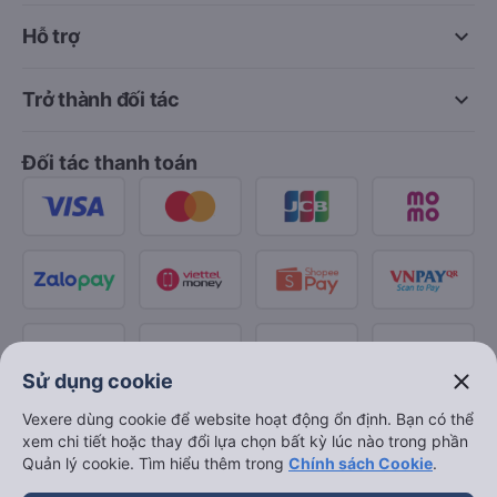
keyboard_arrow_down
Hỗ trợ
keyboard_arrow_down
Trở thành đối tác
Đối tác thanh toán
close
Sử dụng cookie
Vexere dùng cookie để website hoạt động ổn định. Bạn có thể
xem chi tiết hoặc thay đổi lựa chọn bất kỳ lúc nào trong phần
Quản lý cookie. Tìm hiểu thêm trong
Chính sách Cookie
.