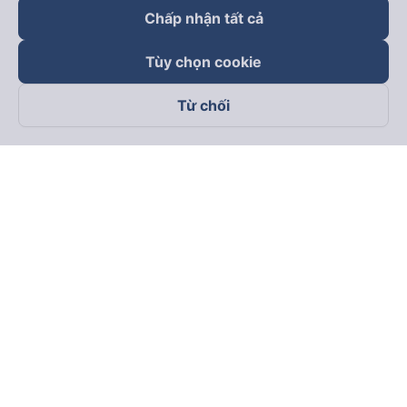
Chấp nhận tất cả
Tùy chọn cookie
Từ chối
Theo dõi chúng tôi trên
Facebook
Tiktok
Youtube
Công ty TNHH Thương Mại Dịch Vụ Vexere
Địa chỉ đăng ký kinh doanh: 8C Chữ Đồng Tử, Phường Tân
Sơn Nhất, TP. Hồ Chí Minh, Việt Nam
Địa chỉ
:
Lầu 2, toà nhà H3 Circo Hoàng Diệu, 384 Hoàng Diệu,
Phường Khánh Hội, TP Hồ Chí Minh, Việt Nam
Tầng 3, toà nhà 101 Láng Hạ, 101 Láng Hạ, Phường Láng, TP.
Hà Nội, Việt Nam
Giấy chứng nhận ĐKKD số 0315133726 do Sở KH và ĐT TP.
Hồ Chí Minh cấp lần đầu ngày 27/6/2018
Bản quyền © 2025 thuộc về Vexere.com