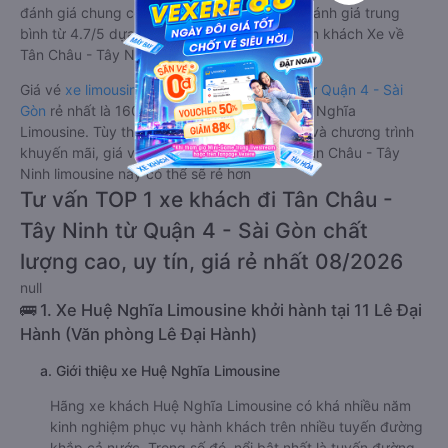
đánh giá chung có chất lượng Tốt với điểm đánh giá trung
bình từ 4.7/5 dựa trên 347 phản hồi của hành khách Xe về
Tân Châu - Tây Ninh từ Quận 4 - Sài Gòn.
Giá vé
xe limousine đi Tân Châu - Tây Ninh từ Quận 4 - Sài
Gòn
rẻ nhất là 160000VND của hãng xe Huệ Nghĩa
Limousine. Tùy thuộc vào vị trí ngồi của bạn và chương trình
khuyến mãi, giá vé Xe Quận 4 - Sài Gòn đi Tân Châu - Tây
Ninh limousine này có thể sẽ rẻ hơn
Tư vấn TOP 1 xe khách đi Tân Châu -
Tây Ninh từ Quận 4 - Sài Gòn chất
lượng cao, uy tín, giá rẻ nhất 08/2026
null
🚌 1. Xe Huệ Nghĩa Limousine khởi hành tại 11 Lê Đại
Hành (Văn phòng Lê Đại Hành)
a. Giới thiệu xe Huệ Nghĩa Limousine
Hãng xe khách Huệ Nghĩa Limousine có khá nhiều năm
kinh nghiệm phục vụ hành khách trên nhiều tuyến đường
khắp cả nước. Trong số đó, nổi bật nhất là tuyến đường