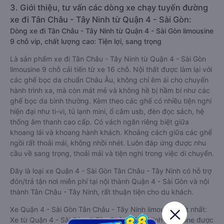
3. Giới thiệu, tư vấn các dòng xe chạy tuyến đường
xe đi Tân Châu - Tây Ninh từ Quận 4 - Sài Gòn:
Dòng xe đi Tân Châu - Tây Ninh từ Quận 4 - Sài Gòn limousine
9 chỗ vip, chất lượng cao: Tiện lợi, sang trọng
Là sản phẩm xe đi Tân Châu - Tây Ninh từ Quận 4 - Sài Gòn
limousine 9 chỗ cải tiến từ xe 16 chỗ. Nội thất được làm lại với
các ghế bọc da chuẩn Châu Âu, không chỉ êm ái cho chuyến
hành trình xa, mà còn mát mẻ và không hề bị hầm bí như các
ghế bọc da bình thường. Kèm theo các ghế có nhiều tiện nghi
hiện đại như ti-vi, tủ lạnh mini, ổ cắm usb, đèn đọc sách, hệ
thống âm thanh cao cấp. Có vách ngăn riêng biệt giữa
khoang lái và khoang hành khách. Khoảng cách giữa các ghế
ngồi rất thoải mái, không nhồi nhét. Luôn đáp ứng được nhu
cầu về sang trọng, thoải mái và tiện nghi trong việc di chuyển.
Đây là loại xe Quận 4 - Sài Gòn Tân Châu - Tây Ninh có hỗ trợ
đón/trả tận nơi miễn phí tại nội thành Quận 4 - Sài Gòn và nội
thành Tân Châu - Tây Ninh, rất thuận tiện cho du khách.
Xe Quận 4 - Sài Gòn Tân Châu - Tây Ninh limousine tốt nhất:
Xe từ Quận 4 - Sài Gòn đi Tân Châu - Tây Ninh limousine được