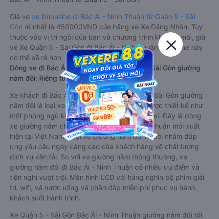
Giá vé
xe limousine đi Bác Ái - Ninh Thuận từ Quận 5 - Sài
Gòn
rẻ nhất là 450000VND của hãng xe Xe Đăng Nhân. Tùy
thuộc vào vị trí ngồi của bạn và chương trình khuyến mãi, giá
vé Xe Quận 5 - Sài Gòn đi Bác Ái - Ninh Thuận limousine này
có thể sẽ rẻ hơn
Dòng xe đi Bác Ái - Ninh Thuận từ Quận 5 - Sài Gòn giường
nằm đôi: Riêng tư, đầy đủ tiện nghi
Xe khách đi Bác Ái - Ninh Thuận từ Quận 5 - Sài Gòn giường
nằm đôi là loại xe đặc biệt. Với mỗi giường được thiết kế như
một phòng ngủ khách sạn sang trọng, hiện đại. Đây là dòng
xe giường nằm cho cặp đôi đi Bác Ái - Ninh Thuận mới xuất
hiện tại Việt Nam. Loại xe giường nằm đôi ra đời nhằm đáp
ứng yêu cầu ngày càng cao của khách hàng về chất lượng
dịch vụ vận tải. So với xe giường nằm thông thường, xe
giường nằm đôi đi Bác Ái - Ninh Thuận có nhiều ưu điểm và
tiện nghi vượt trội. Màn hình LCD với hàng nghìn bộ phim giải
trí, wifi, và nước uống và chăn đắp miễn phí phục vụ hành
khách suốt hành trình.
Xe Quận 5 - Sài Gòn Bác Ái - Ninh Thuận giường nằm đôi tốt