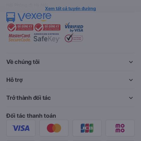
Hải Phòng đi Hà Nội
Xem tất cả tuyến đường
keyboard_arrow_down
Về chúng tôi
keyboard_arrow_down
Hỗ trợ
keyboard_arrow_down
Trở thành đối tác
Đối tác thanh toán