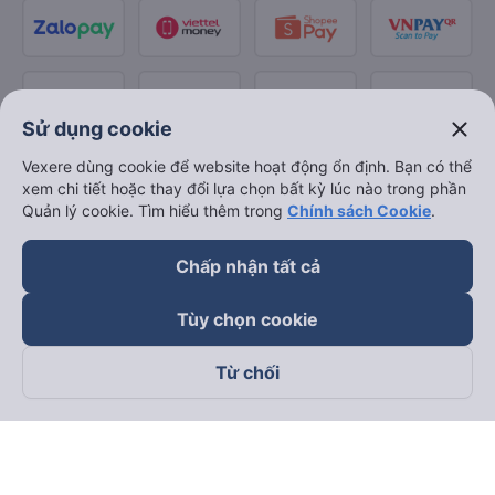
close
Sử dụng cookie
Vexere dùng cookie để website hoạt động ổn định. Bạn có thể
xem chi tiết hoặc thay đổi lựa chọn bất kỳ lúc nào trong phần
Quản lý cookie. Tìm hiểu thêm trong
Chính sách Cookie
.
Chấp nhận tất cả
Tùy chọn cookie
Từ chối
Theo dõi chúng tôi trên
Facebook
Tiktok
Youtube