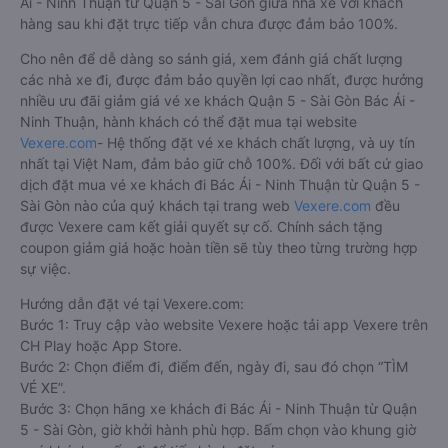
Ái - Ninh Thuận từ Quận 5 - Sài Gòn giữa nhà xe với khách
hàng sau khi đặt trực tiếp vẫn chưa được đảm bảo 100%.
Cho nên để dễ dàng so sánh giá, xem đánh giá chất lượng
các nhà xe đi, được đảm bảo quyền lợi cao nhất, được hưởng
nhiều ưu đãi giảm giá vé xe khách Quận 5 - Sài Gòn Bác Ái -
Ninh Thuận, hành khách có thể đặt mua tại website
Vexere.com
- Hệ thống đặt vé xe khách chất lượng, và uy tín
nhất tại Việt Nam, đảm bảo giữ chỗ 100%. Đối với bất cứ giao
dịch đặt mua vé xe khách đi Bác Ái - Ninh Thuận từ Quận 5 -
Sài Gòn nào của quý khách tại trang web
Vexere.com
đều
được Vexere cam kết giải quyết sự cố. Chính sách tặng
coupon giảm giá hoặc hoàn tiền sẽ tùy theo từng trường hợp
sự việc.
Hướng dẫn đặt vé tại Vexere.com:
Bước 1: Truy cập vào website Vexere hoặc tải app Vexere trên
CH Play hoặc App Store.
Bước 2: Chọn điểm đi, điểm đến, ngày đi, sau đó chọn “TÌM
VÉ XE”.
Bước 3: Chọn hãng xe khách đi Bác Ái - Ninh Thuận từ Quận
5 - Sài Gòn, giờ khởi hành phù hợp. Bấm chọn vào khung giờ