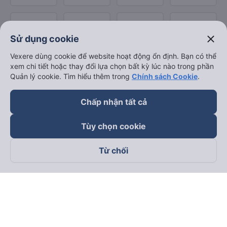
close
Sử dụng cookie
Vexere dùng cookie để website hoạt động ổn định. Bạn có thể
xem chi tiết hoặc thay đổi lựa chọn bất kỳ lúc nào trong phần
Quản lý cookie. Tìm hiểu thêm trong
Chính sách Cookie
.
Chấp nhận tất cả
Tùy chọn cookie
Từ chối
Theo dõi chúng tôi trên
Facebook
Tiktok
Youtube
Công ty TNHH Thương Mại Dịch Vụ Vexere