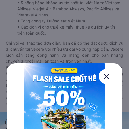
• 5 hãng hàng không uy tín nhất tại Việt Nam: Vietnam
Airlines, Vietjet Air, Bamboo Airways, Pacific Airlines và
Vietravel Airlines.
• Tổng công ty Đường sắt Việt Nam.
• Các đơn vị cho thuê xe máy, thuê xe du lịch uy tín
trên toàn quốc.
Chỉ với vài thao tác đơn giản, bạn đã có thể đặt được dịch vụ
di chuyển tại Vexere với nhiều ưu đãi vô cùng hấp dẫn. Vexere
luôn sẵn sàng đồng hành và mang đến cho bạn những
chuyến đi thoải mái, an toàn và trọn vẹn nhất.
Bên cạnh đó, bạn có thể tham khảo thêm các phương tiện
khác tại
Goyolo.com
cho chuyến đi sắp tới. Goyolo là nền tảng
đặt vé cho phép người dùng so sánh giá cả, giờ khởi hành,
thời gian di chuyển của nhiều phương tiện máy bay, xe khách
và tàu hoả. Hệ thống của Goyolo được liên kết trực tiếp với
các hãng máy bay, xe khách và tàu hoả, luôn đảm bảo có vé
cho bạn di chuyển.
Ứng dụng đặt vé Xe khách, Máy bay,