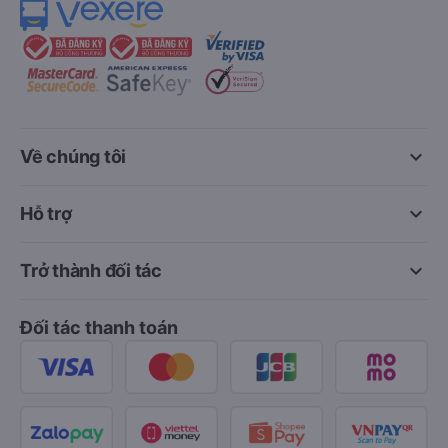
keyboard_arrow_down
Về chúng tôi
keyboard_arrow_down
Hỗ trợ
keyboard_arrow_down
Trở thành đối tác
Đối tác thanh toán