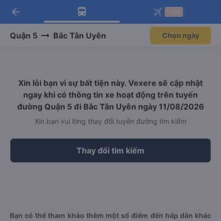
arrow_back
Tải app Vexere ngay!
Tải app Vexere
-30k
Mở app
Mở app
Nhận ưu đãi thành viên độc
-30k/ghế khi đặt vé máy bay qua
quyền
app
Quận 5
Bắc Tân Uyên
Chọn ngày
Xin lỗi bạn vì sự bất tiện này. Vexere sẽ cập nhật
ngay khi có thông tin xe hoạt động trên tuyến
đường Quận 5 đi Bắc Tân Uyên ngày 11/08/2026
Xin bạn vui lòng thay đổi tuyến đường tìm kiếm
Thay đổi tìm kiếm
Bạn có thể tham khảo thêm một số điểm đến hấp dẫn khác