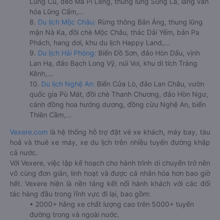
Lũng Cú, đèo Mã Pí Lèng, thung lũng Sủng Là, làng văn
hóa Lũng Cẩm,...
8.
Du lịch Mộc Châu:
Rừng thông Bản Áng, thung lũng
mận Nà Ka, đồi chè Mộc Châu, thác Dải Yếm, bản Pa
Phách, hang dơi, khu du lịch Happy Land,...
9.
Du lịch Hải Phòng:
Biển Đồ Sơn, đảo Hòn Dấu, vịnh
Lan Hạ, đảo Bạch Long Vỹ, núi Voi, khu di tích Tràng
Kênh,...
10.
Du lịch Nghệ An:
Biển Cửa Lò, đảo Lan Châu, vườn
quốc gia Pù Mát, đồi chè Thanh Chương, đảo Hòn Ngư,
cánh đồng hoa hướng dương, đồng cừu Nghệ An, biển
Thiên Cầm,...
Vexere.com
là hệ thống hỗ trợ đặt vé xe khách, máy bay, tàu
hoả và thuê xe máy, xe du lịch trên nhiều tuyến đường khắp
cả nước.
Với Vexere, việc lập kế hoạch cho hành trình di chuyển trở nên
vô cùng đơn giản, linh hoạt và được cá nhân hóa hơn bao giờ
hết. Vexere hiện là nền tảng kết nối hành khách với các đối
tác hàng đầu trong lĩnh vực đi lại, bao gồm:
• 2000+ hãng xe chất lượng cao trên 5000+ tuyến
đường trong và ngoài nước.