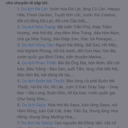
cho chuyến đi sắp tới:
1.
Du lịch Đà Lạt:
Vườn hoa Đà Lạt, làng Cù Lần, Happy
Hills, Fresh Garden, Tuyệt tình cốc, vườn thú Zoodoo,
đồi cỏ hồng Đà Lạt, đồi chè Cầu Đất,...
2.
Du lịch Nha Trang:
Bãi biển Trần Phú, tháp Trầm
Hương, nhà thờ đá, chợ đêm Nha Trang, đảo Hòn Mun,
nhà ga Nha Trang, đảo Điệp Sơn, thác bà Ponagar,...
3.
Du lịch Vũng Tàu:
Ngọn hải đăng, Bãi Sau, Hồ Mây,
mũi Nghinh Phong, hồ Đá Xanh, đồi Con Heo, hòn Bà,
vườn quốc gia Bình Châu, bến thuyền Marina,...
4.
Du lịch Phan Thiết:
Bãi đá Ông Địa, hòn Rơm, đồi cát
bay, Bàu Trắng - Bàu Sen, suối Tiên, làng chài Mũi Né,
đảo Hòn Bà, hải đăng Kê Gà,...
5.
Du lịch Buôn Ma Thuột:
Bảo tàng cà phê Buôn Mê
Thuột, núi Đá Voi, hồ Lắk, cụm 3 thác Dray Sap – Dray
Nur – Gia Long, Buôn Đôn, hồ Ea Kao, vườn quốc gia
Chư Yang Shin,...
6.
Du lịch Sapa:
Nhà thờ đá Sapa, bảo tàng Sapa, núi
Hàm Rồng, bản Cát Cát, thác Tiên Sa, thung lũng Hoa
Hồng, thung lũng Mường Hoa,...
7.
Du lịch Hà Giang:
Cao nguyên đá Đồng Văn, cột cờ