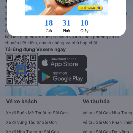
Tàu hoả và Thuê xe
Vexere - ứng dụng đặt vé đa phương tiện với hơn 3000+ nhà
xe chất lượng cao, 5000+ tuyến đường toàn quốc, tất cả hãng
bay và hãng tàu cùng dịch vụ thuê xe máy, xe du lịch phủ
khắp các tỉnh thành tại Việt Nam.
Ứng dụng hiển thị thông tin đầy đủ, minh bạch cùng vô vàn
tiện ích giúp người dùng so sánh và lựa chọn phương án di
chuyển tiết kiệm, nhanh chóng và phù hợp nhất.
Tải ứng dụng Vexere ngay
Vé xe khách
Vé tàu hỏa
Xe đi Buôn Mê Thuột từ Sài Gòn
Vé tàu Sài Gòn Nha Trang
Xe đi Vũng Tàu từ Sài Gòn
Vé tàu Sài Gòn Phan Thiết
Xe đi Nha Trang từ Sài Gòn
Vé tàu Sài Gòn Đà Nẵng