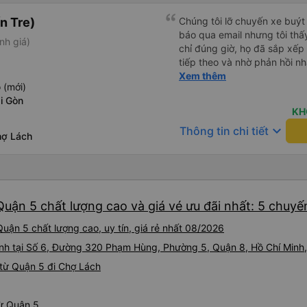
n Tre)
Chúng tôi lỡ chuyến xe buýt
báo qua email nhưng tôi thấ
nh giá)
chỉ đúng giờ, họ đã sắp xếp
tiếp theo và nhờ phản hồi n
đến được điểm đến một cách 
Xem thêm
 (mới)
nghiệm tốt dù có sự thay đổi 
i Gòn
Vexere.
KH
keyboard_arrow_down
Thông tin chi tiết
hợ Lách
uận 5 chất lượng cao và giá vé ưu đãi nhất: 5 chuyế
uận 5 chất lượng cao, uy tín, giá rẻ nhất 08/2026
hành tại Số 6, Đường 320 Phạm Hùng, Phường 5, Quận 8, Hồ Chí Minh
từ Quận 5 đi Chợ Lách
từ Quận 5