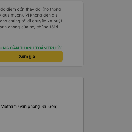
 do điểm đón thay đổi (họ thông
y quá muộn). Vì không đến địa
 cho chúng tôi đi chuyến xe buýt
hanh chóng của họ, chúng tôi đã
suôn sẻ. Nhìn chung, trải
kế hoạch, tôi sẽ lại đi du lịch với
ÔNG CẦN THANH TOÁN TRƯỚC
Xem giá
n
, Vietnam (Văn phòng Sài Gòn)