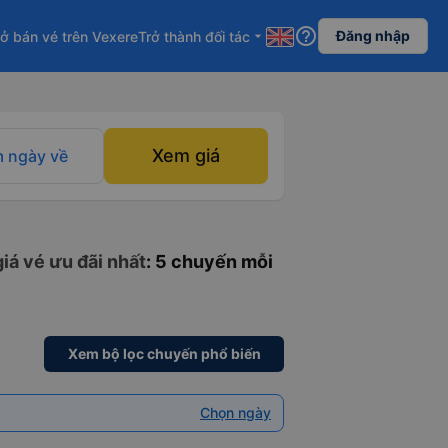
help_outline
Đăng nhập
ở bán vé trên Vexere
Trở thành đối tác
arrow_drop_down
Xem giá
 ngày về
iá vé ưu đãi nhất
: 5 chuyến mỗi
Xem bộ lọc chuyến phổ biến
Chọn ngày