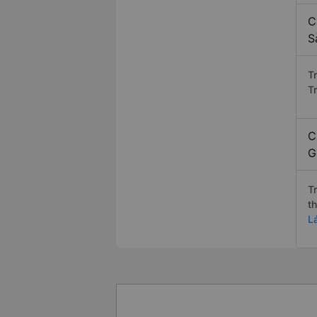
C
S
T
T
C
G
T
t
L