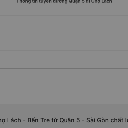
Thông tin tuyến đường Quận 5 đi Chợ Lách
ợ Lách - Bến Tre từ Quận 5 - Sài Gòn chất lư