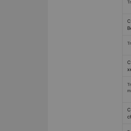
T
C
B
Tr
C
x
T
m
C
c