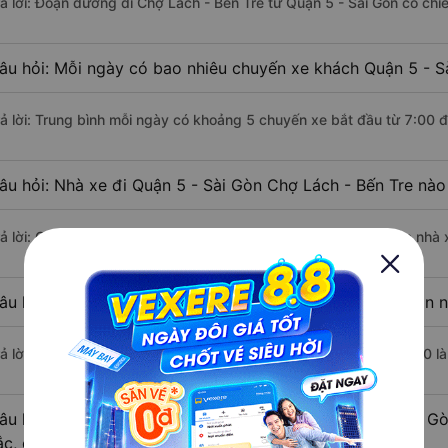
rả lời: Đoạn đường đi Chợ Lách - Bến Tre từ Quận 5 - Sài Gòn có ch
âu hỏi: Mỗi ngày có bao nhiêu chuyến xe khách Quận 5 - Sà
rả lời: Trung bình mỗi ngày có khoảng 5 chuyến xe bắt đầu từ 7:00 
âu hỏi: Nhà xe đi Quận 5 - Sài Gòn Chợ Lách - Bến Tre nà
rả lời: Chuyến xe có giờ xuất phát sớm nhất vào lúc 7:00 là của nhà 
âu hỏi: Nhà xe đi Chợ Lách - Bến Tre từ Quận 5 - Sài Gòn n
rả lời: Chuyến xe có giờ xuất phát trễ (muộn) nhất là vào lúc 18:00 l
âu hỏi: Review xe đi Chợ Lách - Bến Tre từ Quận 5 - Sài Gò
ắc, cao cấp nhất?