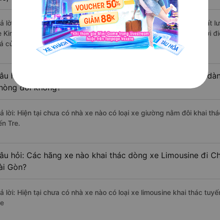
rả lời: Những hãng xe đi Quận 5 - Sài Gòn Chợ Lách - Bến Tre chất lư
e Kim Anh (Bến Tre) đi Chợ Lách - Bến Tre từ Quận 5 - Sài Gòn với đ
iá của khách hàng).
âu hỏi: Có loại xe Quận 5 - Sài Gòn Chợ Lách - Bến Tre dàn
hòng đôi không?
rả lời: Hiện tại chưa có nhà xe nào có loại xe giường nằm đôi khai th
ến Tre.
âu hỏi: Các hãng xe nào khai thác dòng xe Limousine đi Ch
ài Gòn?
rả lời: Hiện tại chưa có nhà xe nào có loại xe limousine khai thác tu
re