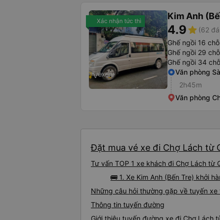
Kim Anh (Bế
Xác nhận tức thì
4.9
star
(62 đá
Ghế ngồi 16 chỗ
Ghế ngồi 29 chỗ
Ghế ngồi 34 chỗ
Văn phòng Sà
2h45m
Văn phòng C
Đặt mua vé xe đi Chợ Lách từ Q
Tư vấn TOP 1 xe khách đi Chợ Lách từ Q
🚌 1. Xe Kim Anh (Bến Tre) khởi 
Những câu hỏi thường gặp về tuyến xe 
Thông tin tuyến đường
Giới thiệu tuyến đường xe đi Chợ Lách 