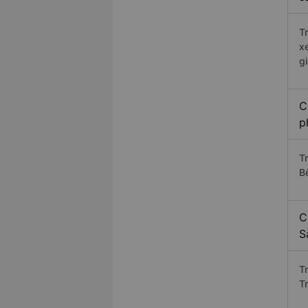
T
x
g
C
p
T
B
C
S
T
T