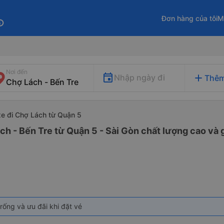
Đơn hàng của tôi
M
fo
Nơi đến
add
Nhập ngày đi
Thêm
xe đi Chợ Lách từ Quận 5
ch - Bến Tre từ Quận 5 - Sài Gòn chất lượng cao và g
rống và ưu đãi khi đặt vé