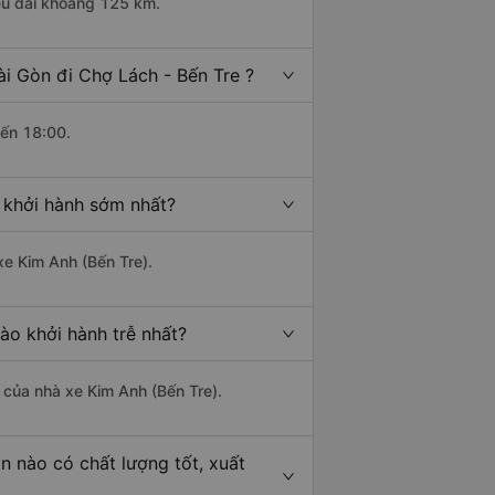
iều dài khoảng 125 km.
i Gòn đi Chợ Lách - Bến Tre ?
đến 18:00.
o khởi hành sớm nhất?
xe Kim Anh (Bến Tre).
ào khởi hành trễ nhất?
à của nhà xe Kim Anh (Bến Tre).
n nào có chất lượng tốt, xuất