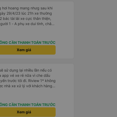
ng hơi hoang mang nhưg sau khi
gày 29/4/23 lúc 21h xe thường
2 bác tài lái xe cực thân thiện,
i tính, chắc
là cười câu đó - Xe xuất bến
điện thông báo trước, thái độ
ÔNG CẦN THANH TOÁN TRƯỚC
hơn. Nhưng nhìn chug khá ổn, có
Xem giá
sẽ sử dụng lại nhiều lần nếu có
 app vé xe rẻ nữa vì che dấu
uyến trước tôi đi. Riview 1* không
ợc nhà xe xử lý với khách hàng”
 trải nghiệm của tôi lại nói là đã
không biết nên vẫn mua vé thêm
Cty tôi sẽ xóa app vé xe rẻ Vĩnh
ÔNG CẦN THANH TOÁN TRƯỚC
úng tôi cũng sẽ viết bài trên các
ôi cả về Dalat lẫn vé xe rẻ. Xin
Xem giá