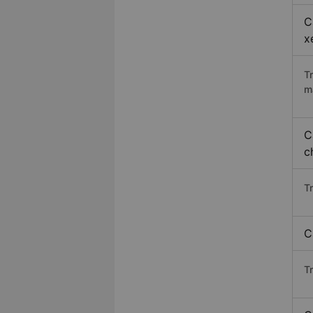
C
x
T
m
C
c
T
C
T