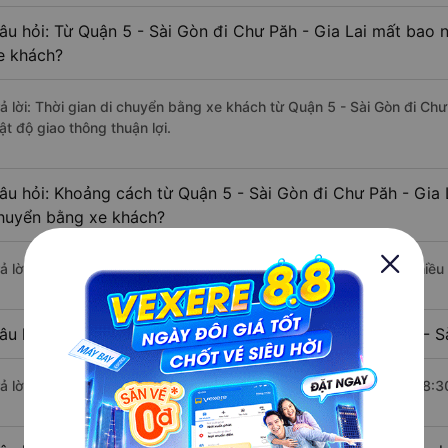
âu hỏi: Từ Quận 5 - Sài Gòn đi Chư Păh - Gia Lai mất bao n
e khách?
rả lời: Thời gian di chuyển bằng xe khách từ Quận 5 - Sài Gòn đi Chư
ật độ giao thông thuận lợi.
âu hỏi: Khoảng cách từ Quận 5 - Sài Gòn đi Chư Păh - Gia L
huyển bằng xe khách?
rả lời: Đoạn đường đi Chư Păh - Gia Lai từ Quận 5 - Sài Gòn có chiề
âu hỏi: Mỗi ngày có bao nhiêu chuyến xe khách Quận 5 - Sà
rả lời: Trung bình mỗi ngày có khoảng 10 chuyến xe bắt đầu từ 18:3