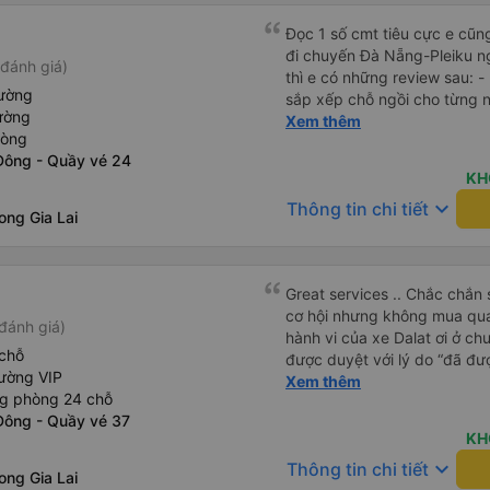
Đọc 1 số cmt tiêu cực e cũ
đi chuyến Đà Nẵng-Pleiku n
đánh giá)
thì e có những review sau: - 
iường
sắp xếp chỗ ngồi cho từng người 1 - A phụ xe du
ường
cùng tần số nên nói câu nào 
Xem thêm
hòng
đúg giờ, trước giờ đi có nv 
Đông - Quầy vé 24
phục vụ tốt. - Cơ sở vật chất bình thường, do đặt xe thường
KH
nên cũng k đòi hỏi gì nhìu 
keyboard_arrow_down
Thông tin chi tiết
dừng lại để đi vệ sinh.
ong Gia Lai
Great services .. Chắc chắn 
cơ hội nhưng không mua qua
đánh giá)
hành vi của xe Dalat ơi ở ch
chỗ
được duyệt với lý do “đã đư
ường VIP
trong khi tôi là khách hàng và
Xem thêm
ng phòng 24 chỗ
được xử lý. Ai xử lý ?? Tôi 
Đông - Quầy vé 37
lần này nữa. Sau lần này cả 
KH
viễn vì xử lý tào lao này. Ch
keyboard_arrow_down
Thông tin chi tiết
nền tảng về trải nghiệm của t
ong Gia Lai