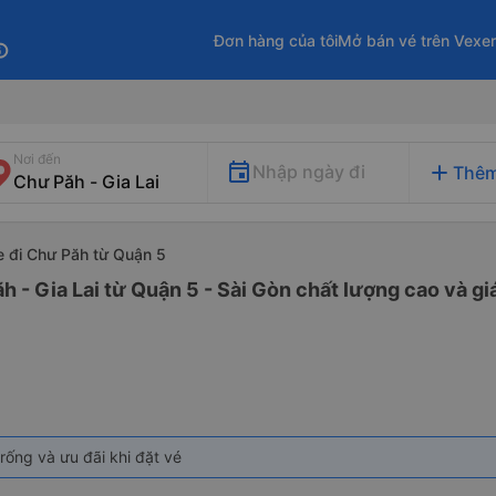
Đơn hàng của tôi
Mở bán vé trên Vexe
fo
Nơi đến
add
Nhập ngày đi
Thêm
e đi Chư Păh từ Quận 5
h - Gia Lai từ Quận 5 - Sài Gòn chất lượng cao và gi
rống và ưu đãi khi đặt vé