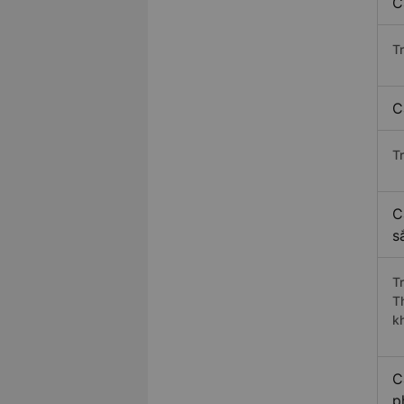
C
T
C
T
C
s
T
T
k
C
p