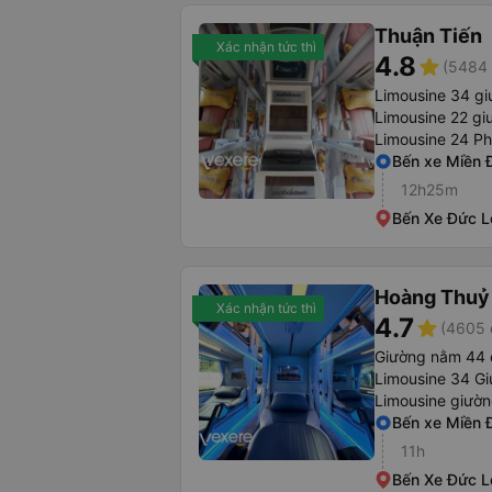
Thuận Tiến
Xác nhận tức thì
4.8
star
(5484 
Limousine 34 g
Limousine 22 gi
Limousine 24 P
Bến xe Miền 
12h25m
Bến Xe Đức L
Hoàng Thuỷ
Xác nhận tức thì
4.7
star
(4605 
Giường nằm 44 
Limousine 34 Gi
Limousine giườ
Bến xe Miền 
11h
Bến Xe Đức L