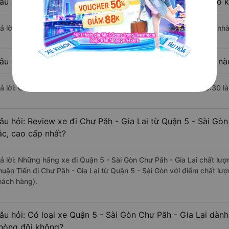
âu hỏi: Nhà xe đi Quận 5 - Sài Gòn Chư Păh - Gia Lai nào 
rả lời: Chuyến xe có giờ xuất phát sớm nhất vào lúc 18:30 là của nh
âu hỏi: Nhà xe đi Chư Păh - Gia Lai từ Quận 5 - Sài Gòn nà
rả lời: Chuyến xe có giờ xuất phát trễ (muộn) nhất là vào lúc 19:30 l
âu hỏi: Review xe đi Chư Păh - Gia Lai từ Quận 5 - Sài Gòn
ắc, cao cấp nhất?
rả lời: Những hãng xe đi Quận 5 - Sài Gòn Chư Păh - Gia Lai chất lượ
huận Tiến đi Chư Păh - Gia Lai từ Quận 5 - Sài Gòn với điểm chất lư
hách hàng).
âu hỏi: Có loại xe Quận 5 - Sài Gòn Chư Păh - Gia Lai dành
hòng đôi không?