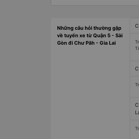
C
Những câu hỏi thường gặp
về tuyến xe từ Quận 5 - Sài
T
Gòn đi Chư Păh - Gia Lai
T
C
T
C
L
Tr