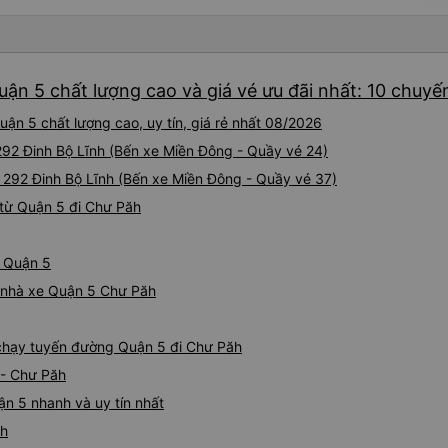
cảm ơn.
ận 5 chất lượng cao và giá vé ưu đãi nhất: 10 chuyế
ận 5 chất lượng cao, uy tín, giá rẻ nhất 08/2026
 292 Đinh Bộ Lĩnh (Bến xe Miền Đông - Quầy vé 24)
i 292 Đinh Bộ Lĩnh (Bến xe Miền Đông - Quầy vé 37)
từ Quận 5 đi Chư Păh
ừ Quận 5
iá nhà xe Quận 5 Chư Păh
e chạy tuyến đường Quận 5 đi Chư Păh
 - Chư Păh
n 5 nhanh và uy tín nhất
ăh