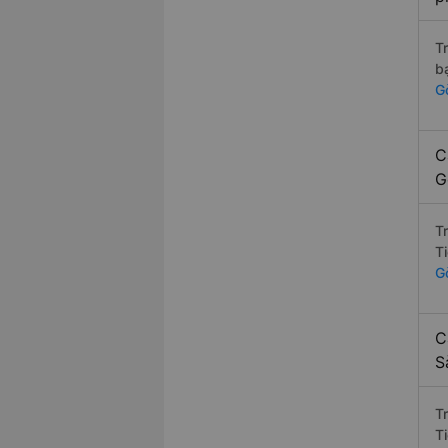
T
b
G
C
G
T
T
G
C
S
T
T