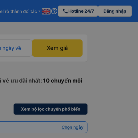
help_outline
phone
Hotline 24/7
Đăng nhập
re
Trở thành đối tác
arrow_drop_down
Xem giá
 ngày về
á vé ưu đãi nhất
: 10 chuyến mỗi
Xem bộ lọc chuyến phổ biến
Chọn ngày