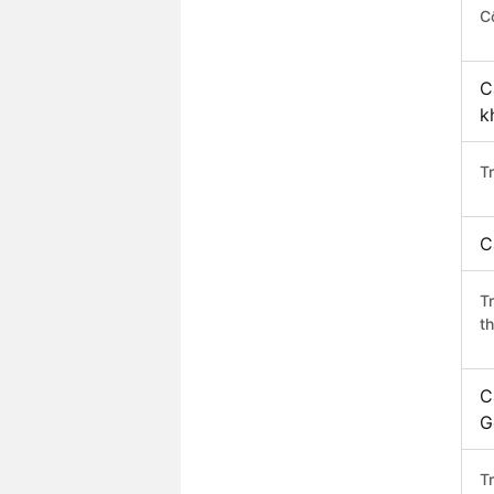
C
C
k
T
C
T
t
C
G
T