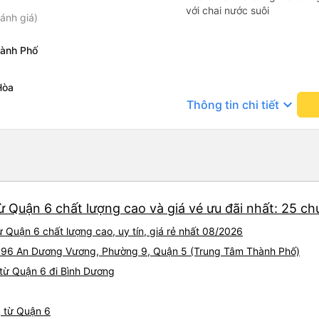
với chai nước suôi
ánh giá)
ành Phố
Hòa
keyboard_arrow_down
Thông tin chi tiết
ừ Quận 6 chất lượng cao và giá vé ưu đãi nhất: 25 c
 Quận 6 chất lượng cao, uy tín, giá rẻ nhất 08/2026
ại 96 An Dương Vương, Phường 9, Quận 5 (Trung Tâm Thành Phố)
từ Quận 6 đi Bình Dương
g từ Quận 6