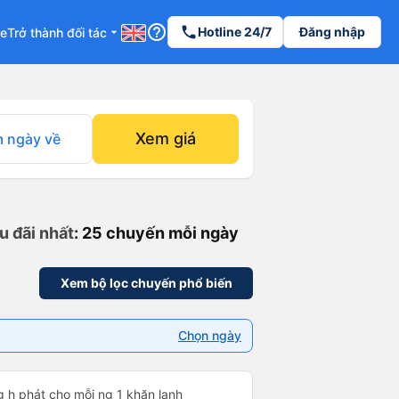
help_outline
phone
Hotline 24/7
Đăng nhập
re
Trở thành đối tác
arrow_drop_down
Xem giá
 ngày về
u đãi nhất
: 25 chuyến mỗi ngày
Xem bộ lọc chuyến phổ biến
Chọn ngày
g h phát cho mỗi ng 1 khăn lạnh