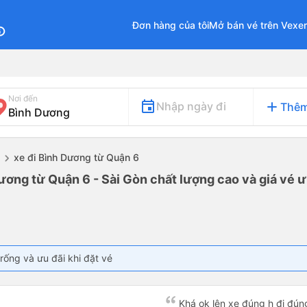
Đơn hàng của tôi
Mở bán vé trên Vexe
fo
Nơi đến
add
Nhập ngày đi
Thêm
xe đi Bình Dương từ Quận 6
ương từ Quận 6 - Sài Gòn chất lượng cao và giá vé ư
rống và ưu đãi khi đặt vé
Khá ok lên xe đúng h đi đún