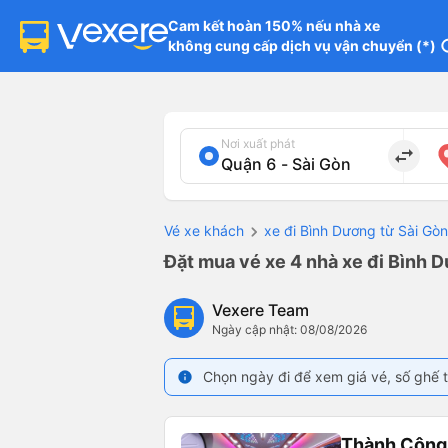
Cam kết hoàn 150% nếu nhà xe

không cung cấp dịch vụ vận chuyển (*)
in
Nơi xuất phát
import_export
Vé xe khách
xe đi Bình Dương từ Sài Gòn
Đặt mua vé xe 4 nhà xe đi Bình D
Vexere Team
Ngày cập nhật: 08/08/2026
Chọn ngày đi để xem giá vé, số ghế t
info
Thành Công