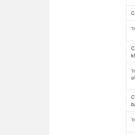
C
Tr
C
k
T
gi
C
b
T