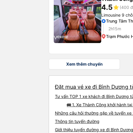
4.5
star
(400 đ
Limousine 9 chỗ
Trung Tâm Th
2h15m
Trạm Phước 
Xem thêm chuyến
Đặt mua vé xe đi Bình Dương t
Tư vấn TOP 1 xe khách đi Bình Dương từ
🚌 1. Xe Thành Công khởi hành t
Những câu hỏi thường gặp về tuyến xe 
Thông tin tuyến đường
Giới thiệu tuyến đường xe đi Bình Dươn