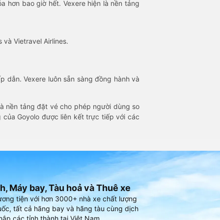
óa hơn bao giờ hết. Vexere hiện là nền tảng
 và Vietravel Airlines.
hấp dẫn. Vexere luôn sẵn sàng đồng hành và
 là nền tảng đặt vé cho phép người dùng so
 của Goyolo được liên kết trực tiếp với các
h, Máy bay, Tàu hoả và Thuê xe
ương tiện với hơn 3000+ nhà xe chất lượng
ốc, tất cả hãng bay và hãng tàu cùng dịch
hắp các tỉnh thành tại Việt Nam.