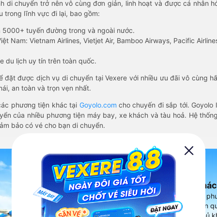
nh di chuyển trở nên vô cùng đơn giản, linh hoạt và được cá nhân h
 trong lĩnh vực đi lại, bao gồm:
n 5000+ tuyến đường trong và ngoài nước.
ệt Nam: Vietnam Airlines, Vietjet Air, Bamboo Airways, Pacific Airlines
 du lịch uy tín trên toàn quốc.
thể đặt được dịch vụ di chuyển tại Vexere với nhiều ưu đãi vô cùng 
i, an toàn và trọn vẹn nhất.
ác phương tiện khác tại
Goyolo.com
cho chuyến đi sắp tới. Goyolo
huyển của nhiều phương tiện máy bay, xe khách và tàu hoả. Hệ thống
đảm bảo có vé cho bạn di chuyển.
Ứng dụng đặt vé Xe khác
Vexere - ứng dụng đặt vé đa ph
cao, 5000+ tuyến đường toàn qu
vụ thuê xe máy, xe du lịch phủ k