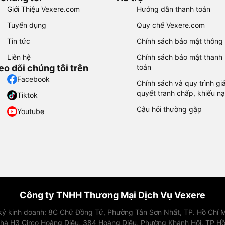
Giới Thiệu Vexere.com
Hướng dẫn thanh toán
Tuyển dụng
Quy chế Vexere.com
Tin tức
Chính sách bảo mật thông 
Liên hệ
Chính sách bảo mật thanh
eo dõi chúng tôi trên
toán
Facebook
Chính sách và quy trình giả
quyết tranh chấp, khiếu nạ
Tiktok
Câu hỏi thường gặp
Youtube
Công ty TNHH Thương Mại Dịch Vụ Vexere
 ký kinh doanh: 8C Chữ Đồng Tử, Phường Tân Sơn Nhất, TP. Hồ Chí M
nhà H3 Circo Hoàng Diệu, 384 Hoàng Diệu, Phường Khánh Hội, TP Hồ