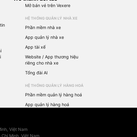
Mở bán vé trên Vexere
HỆ THỐNG QUẢN LÝ NHÀ XE
tin
Phần mềm nhà xe
App quản lý nhà xe
App tài xế
i
i
Website / App thương hiệu
riêng cho nhà xe
Tổng đài AI
HỆ THỐNG QUẢN LÝ HÀNG HOÁ
Phần mềm quản lý hàng hoá
App quản lý hàng hoá
inh, Việt Nam
 Chí Minh, Việt Nam