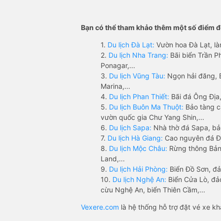
Bạn có thể tham khảo thêm một số điểm đế
1.
Du lịch Đà Lạt:
Vườn hoa Đà Lạt, là
2.
Du lịch Nha Trang:
Bãi biển Trần 
Ponagar,...
3.
Du lịch Vũng Tàu:
Ngọn hải đăng, 
Marina,...
4.
Du lịch Phan Thiết:
Bãi đá Ông Địa,
5.
Du lịch Buôn Ma Thuột:
Bảo tàng c
vườn quốc gia Chư Yang Shin,...
6.
Du lịch Sapa:
Nhà thờ đá Sapa, bả
7.
Du lịch Hà Giang:
Cao nguyên đá Đồ
8.
Du lịch Mộc Châu:
Rừng thông Bản 
Land,...
9.
Du lịch Hải Phòng:
Biển Đồ Sơn, đả
10.
Du lịch Nghệ An:
Biển Cửa Lò, đ
cừu Nghệ An, biển Thiên Cầm,...
Vexere.com
là hệ thống hỗ trợ đặt vé xe k