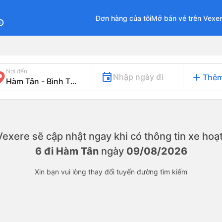
Đơn hàng của tôi
Mở bán vé trên Vexe
fo
Nơi đến
add
Nhập ngày đi
Thêm
. Vexere sẽ cập nhật ngay khi có thông tin xe
hoạt
6 đi Hàm Tân
ngày
09/08/2026
Xin bạn vui lòng thay đổi tuyến đường tìm kiếm