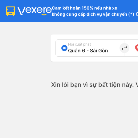
Cam kết hoàn 150% nếu nhà xe

không cung cấp dịch vụ vận chuyển (*)
in
Nơi xuất phát
import_export
Xin lỗi bạn vì sự bất tiện này