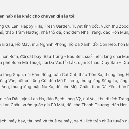
n hấp dẫn khác cho chuyến đi sắp tới:
ng Cù Lần, Happy Hills, Fresh Garden, Tuyệt tình cốc, vườn thú Zoodo
Phú, tháp Trầm Hương, nhà thờ đá, chợ đêm Nha Trang, đảo Hòn Mun,
Bãi Sau, Hồ Mây, mũi Nghinh Phong, hồ Đá Xanh, đồi Con Heo, hòn B
 hòn Rơm, đồi cát bay, Bàu Trắng - Bàu Sen, suối Tiên, làng chài Mũi
à phê Buôn Mê Thuột, núi Đá Voi, hồ Lắk, cụm 3 thác Dray Sap – Dra
o tàng Sapa, núi Hàm Rồng, bản Cát Cát, thác Tiên Sa, thung lũng 
ng Văn, cột cờ Lũng Cú, đèo Mã Pí Lèng, thung lũng Sủng Là, làng 
Áng, thung lũng mận Nà Ka, đồi chè Mộc Châu, thác Dải Yếm, bản P
o Hòn Dấu, vịnh Lan Hạ, đảo Bạch Long Vỹ, núi Voi, khu di tích Tràng
ảo Lan Châu, vườn quốc gia Pù Mát, đồi chè Thanh Chương, đảo Hò
hách, máy bay, tàu hoả và thuê xe máy, xe du lịch trên nhiều tuyến 