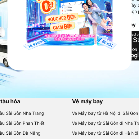
Ứng dụng hiển thị thông tin đầy 
người dùng so sánh và lựa chọn 
chóng và phù hợp nhất.
Tải ứng dụng Vexere ngay
 tàu hỏa
Vé máy bay
tàu Sài Gòn Nha Trang
Vé Máy bay từ Hà Nội đi Sài Gòn
tàu Sài Gòn Phan Thiết
Vé Máy bay từ Sài Gòn đi Nha T
tàu Sài Gòn Đà Nẵng
Vé Máy bay từ Sài Gòn đi Hà Nội