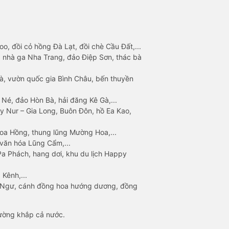
o, đồi cỏ hồng Đà Lạt, đồi chè Cầu Đất,...
 nhà ga Nha Trang, đảo Điệp Sơn, thác bà
à, vườn quốc gia Bình Châu, bến thuyền
 Né, đảo Hòn Bà, hải đăng Kê Gà,...
y Nur – Gia Long, Buôn Đôn, hồ Ea Kao,
Hoa Hồng, thung lũng Mường Hoa,...
văn hóa Lũng Cẩm,...
a Phách, hang dơi, khu du lịch Happy
 Kênh,...
n Ngư, cánh đồng hoa hướng dương, đồng
đường khắp cả nước.