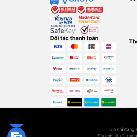
Đối tác thanh toán
Th
Địa chỉ đăng
Địa chỉ
:
Lầu 2, toà 