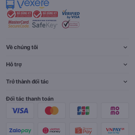
keyboard_arrow_down
Về chúng tôi
keyboard_arrow_down
Hỗ trợ
keyboard_arrow_down
Trở thành đối tác
Đối tác thanh toán