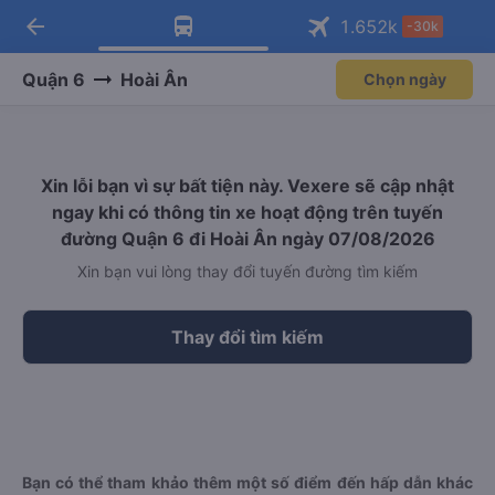
arrow_back
Tải app Vexere ngay!
Tải app Vexere
1.652
k
-30k
Mở app
Mở app
Nhận ưu đãi thành viên độc
-30k/ghế khi đặt vé máy bay qua
quyền
app
Quận 6
Hoài Ân
Chọn ngày
Xin lỗi bạn vì sự bất tiện này. Vexere sẽ cập nhật
ngay khi có thông tin xe hoạt động trên tuyến
đường Quận 6 đi Hoài Ân ngày 07/08/2026
Xin bạn vui lòng thay đổi tuyến đường tìm kiếm
Thay đổi tìm kiếm
Bạn có thể tham khảo thêm một số điểm đến hấp dẫn khác