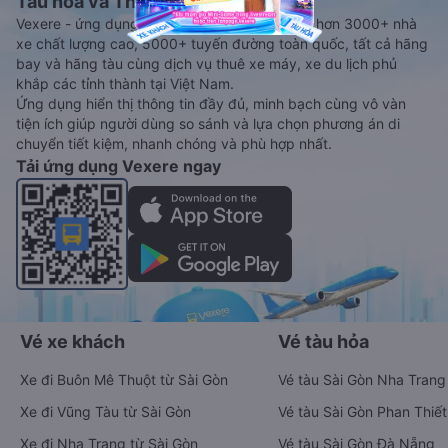
Tàu hoả và Thuê xe
Vexere - ứng dụng đặt vé đa phương tiện với hơn 3000+ nhà
xe chất lượng cao, 5000+ tuyến đường toàn quốc, tất cả hãng
bay và hãng tàu cùng dịch vụ thuê xe máy, xe du lịch phủ
khắp các tỉnh thành tại Việt Nam.
Ứng dụng hiển thị thông tin đầy đủ, minh bạch cùng vô vàn
tiện ích giúp người dùng so sánh và lựa chọn phương án di
chuyển tiết kiệm, nhanh chóng và phù hợp nhất.
Tải ứng dụng Vexere ngay
Vé xe khách
Vé tàu hỏa
Xe đi Buôn Mê Thuột từ Sài Gòn
Vé tàu Sài Gòn Nha Trang
Xe đi Vũng Tàu từ Sài Gòn
Vé tàu Sài Gòn Phan Thiết
Xe đi Nha Trang từ Sài Gòn
Vé tàu Sài Gòn Đà Nẵng