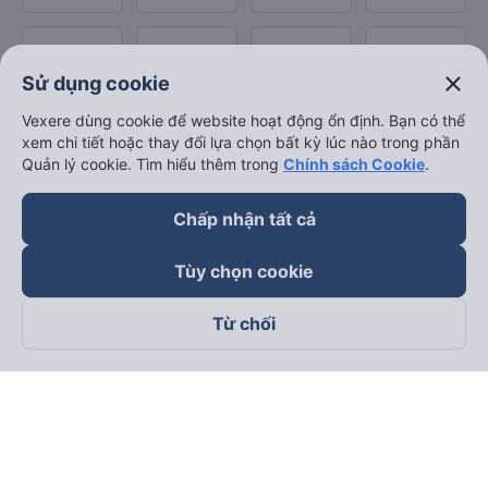
close
Sử dụng cookie
Vexere dùng cookie để website hoạt động ổn định. Bạn có thể
xem chi tiết hoặc thay đổi lựa chọn bất kỳ lúc nào trong phần
Quản lý cookie. Tìm hiểu thêm trong
Chính sách Cookie
.
Chấp nhận tất cả
Tùy chọn cookie
Từ chối
Theo dõi chúng tôi trên
Facebook
Tiktok
Youtube
Công ty TNHH Thương Mại Dịch Vụ Vexere