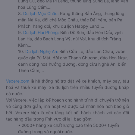
Lũng Cú, đèo Mã Pí Lèng, thung lũng Sủng Là, làng văn
hóa Lũng Cẩm,...
8.
Du lịch Mộc Châu:
Rừng thông Bản Áng, thung lũng
mận Nà Ka, đồi chè Mộc Châu, thác Dải Yếm, bản Pa
Phách, hang dơi, khu du lịch Happy Land,...
9.
Du lịch Hải Phòng:
Biển Đồ Sơn, đảo Hòn Dấu, vịnh
Lan Hạ, đảo Bạch Long Vỹ, núi Voi, khu di tích Tràng
Kênh,...
10.
Du lịch Nghệ An:
Biển Cửa Lò, đảo Lan Châu, vườn
quốc gia Pù Mát, đồi chè Thanh Chương, đảo Hòn Ngư,
cánh đồng hoa hướng dương, đồng cừu Nghệ An, biển
Thiên Cầm,...
Vexere.com
là hệ thống hỗ trợ đặt vé xe khách, máy bay, tàu
hoả và thuê xe máy, xe du lịch trên nhiều tuyến đường khắp
cả nước.
Với Vexere, việc lập kế hoạch cho hành trình di chuyển trở nên
vô cùng đơn giản, linh hoạt và được cá nhân hóa hơn bao giờ
hết. Vexere hiện là nền tảng kết nối hành khách với các đối
tác hàng đầu trong lĩnh vực đi lại, bao gồm:
• 2000+ hãng xe chất lượng cao trên 5000+ tuyến
đường trong và ngoài nước.