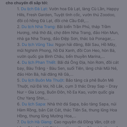
cho chuyến đi sắp tới:
1.
Du lịch Đà Lạt:
Vườn hoa Đà Lạt, làng Cù Lần, Happy
Hills, Fresh Garden, Tuyệt tình cốc, vườn thú Zoodoo,
đồi cỏ hồng Đà Lạt, đồi chè Cầu Đất,...
2.
Du lịch Nha Trang:
Bãi biển Trần Phú, tháp Trầm
Hương, nhà thờ đá, chợ đêm Nha Trang, đảo Hòn Mun,
nhà ga Nha Trang, đảo Điệp Sơn, thác bà Ponagar,...
3.
Du lịch Vũng Tàu:
Ngọn hải đăng, Bãi Sau, Hồ Mây,
mũi Nghinh Phong, hồ Đá Xanh, đồi Con Heo, hòn Bà,
vườn quốc gia Bình Châu, bến thuyền Marina,...
4.
Du lịch Phan Thiết:
Bãi đá Ông Địa, hòn Rơm, đồi cát
bay, Bàu Trắng - Bàu Sen, suối Tiên, làng chài Mũi Né,
đảo Hòn Bà, hải đăng Kê Gà,...
5.
Du lịch Buôn Ma Thuột:
Bảo tàng cà phê Buôn Mê
Thuột, núi Đá Voi, hồ Lắk, cụm 3 thác Dray Sap – Dray
Nur – Gia Long, Buôn Đôn, hồ Ea Kao, vườn quốc gia
Chư Yang Shin,...
6.
Du lịch Sapa:
Nhà thờ đá Sapa, bảo tàng Sapa, núi
Hàm Rồng, bản Cát Cát, thác Tiên Sa, thung lũng Hoa
Hồng, thung lũng Mường Hoa,...
7.
Du lịch Hà Giang:
Cao nguyên đá Đồng Văn, cột cờ