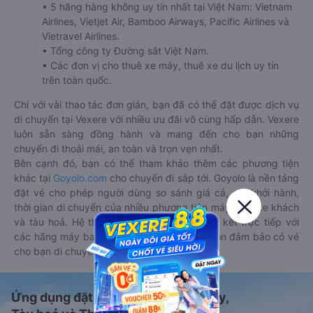
• 5 hãng hàng không uy tín nhất tại Việt Nam: Vietnam
Airlines, Vietjet Air, Bamboo Airways, Pacific Airlines và
Vietravel Airlines.
• Tổng công ty Đường sắt Việt Nam.
• Các đơn vị cho thuê xe máy, thuê xe du lịch uy tín
trên toàn quốc.
Chỉ với vài thao tác đơn giản, bạn đã có thể đặt được dịch vụ
di chuyển tại Vexere với nhiều ưu đãi vô cùng hấp dẫn. Vexere
luôn sẵn sàng đồng hành và mang đến cho bạn những
chuyến đi thoải mái, an toàn và trọn vẹn nhất.
Bên cạnh đó, bạn có thể tham khảo thêm các phương tiện
khác tại
Goyolo.com
cho chuyến đi sắp tới. Goyolo là nền tảng
đặt vé cho phép người dùng so sánh giá cả, giờ khởi hành,
thời gian di chuyển của nhiều phương tiện máy bay, xe khách
và tàu hoả. Hệ thống của Goyolo được liên kết trực tiếp với
các hãng máy bay, xe khách và tàu hoả, luôn đảm bảo có vé
cho bạn di chuyển.
Ứng dụng đặt vé Xe khách, Máy bay,