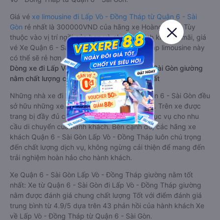
Giá vé
xe limousine đi Lấp Vò - Đồng Tháp từ Quận 6 - Sài
Gòn
rẻ nhất là 300000VND của hãng xe Hoàng Minh. Tùy
thuộc vào vị trí ngồi của bạn và chương trình khuyến mãi, giá
vé Xe Quận 6 - Sài Gòn đi Lấp Vò - Đồng Tháp limousine này
có thể sẽ rẻ hơn
Dòng xe đi Lấp Vò - Đồng Tháp từ Quận 6 - Sài Gòn giường
nằm chất lượng cao: Thoải mái, giá cả tốt nhất
Những nhà xe đi Lấp Vò - Đồng Tháp từ Quận 6 - Sài Gòn đều
sở hữu những xe giường nằm chất lượng cao. Trên xe được
trang bị đầy đủ các trang thiết bị hiện đại phục vụ cho nhu
cầu di chuyển của hành khách. Bên cạnh đó, các hãng xe
khách Quận 6 - Sài Gòn Lấp Vò - Đồng Tháp luôn chú trọng
đến chất lượng dịch vụ, không ngừng cải thiện để mang đến
trải nghiệm hoàn hảo cho hành khách.
Xe Quận 6 - Sài Gòn Lấp Vò - Đồng Tháp giường nằm tốt
nhất: Xe từ Quận 6 - Sài Gòn đi Lấp Vò - Đồng Tháp giường
nằm được đánh giá chung chất lượng Tốt với điểm đánh giá
trung bình từ 4.9/5 dựa trên 43 phản hồi của hành khách Xe
về Lấp Vò - Đồng Tháp từ Quận 6 - Sài Gòn.