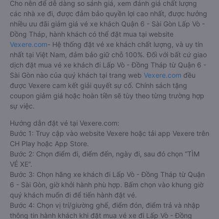
Cho nên để dễ dàng so sánh giá, xem đánh giá chất lượng
các nhà xe đi, được đảm bảo quyền lợi cao nhất, được hưởng
nhiều ưu đãi giảm giá vé xe khách Quận 6 - Sài Gòn Lấp Vò -
Đồng Tháp, hành khách có thể đặt mua tại website
Vexere.com
- Hệ thống đặt vé xe khách chất lượng, và uy tín
nhất tại Việt Nam, đảm bảo giữ chỗ 100%. Đối với bất cứ giao
dịch đặt mua vé xe khách đi Lấp Vò - Đồng Tháp từ Quận 6 -
Sài Gòn nào của quý khách tại trang web
Vexere.com
đều
được Vexere cam kết giải quyết sự cố. Chính sách tặng
coupon giảm giá hoặc hoàn tiền sẽ tùy theo từng trường hợp
sự việc.
Hướng dẫn đặt vé tại Vexere.com:
Bước 1: Truy cập vào website Vexere hoặc tải app Vexere trên
CH Play hoặc App Store.
Bước 2: Chọn điểm đi, điểm đến, ngày đi, sau đó chọn “TÌM
VÉ XE”.
Bước 3: Chọn hãng xe khách đi Lấp Vò - Đồng Tháp từ Quận
6 - Sài Gòn, giờ khởi hành phù hợp. Bấm chọn vào khung giờ
quý khách muốn đi để tiến hành đặt vé.
Bước 4: Chọn vị trí/giường ghế, điểm đón, điểm trả và nhập
thông tin hành khách khi đặt mua vé xe đi Lấp Vò - Đồng