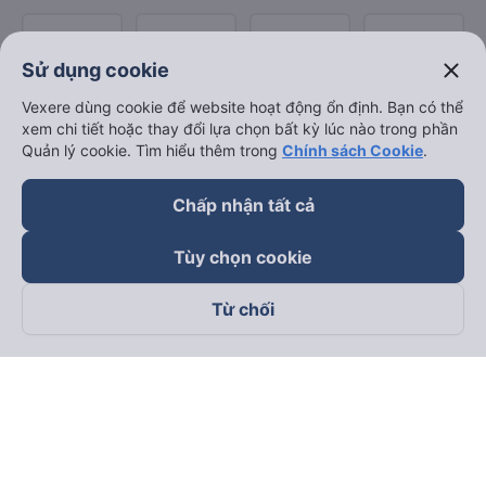
close
Sử dụng cookie
Vexere dùng cookie để website hoạt động ổn định. Bạn có thể
xem chi tiết hoặc thay đổi lựa chọn bất kỳ lúc nào trong phần
Quản lý cookie. Tìm hiểu thêm trong
Chính sách Cookie
.
Chấp nhận tất cả
Tùy chọn cookie
Từ chối
Theo dõi chúng tôi trên
Facebook
Tiktok
Youtube
Công ty TNHH Thương Mại Dịch Vụ Vexere
Địa chỉ đăng ký kinh doanh: 8C Chữ Đồng Tử, Phường Tân