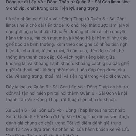
Dòng xe đi Lấp Vò - Đồng Tháp từ Quận 6 - Sài Gòn limousine
9 chỗ vip, chất lượng cao: Tiện lợi, sang trọng
Là sản phẩm xe đi Lấp Vò - Đồng Tháp từ Quận 6 - Sài Gòn
limousine 9 chỗ cải tiến từ xe 16 chỗ. Nội thất được làm lại với
các ghế bọc da chuẩn Châu Âu, không chỉ êm ái cho chuyến
hành trình xa, mà còn mát mẻ và không hề bị hầm bí như các
ghế bọc da bình thường. Kèm theo các ghế có nhiều tiện nghi
hiện đại như ti-vi, tủ lạnh mini, ổ cắm usb, đèn đọc sách, hệ
thống âm thanh cao cấp. Có vách ngăn riêng biệt giữa
khoang lái và khoang hành khách. Khoảng cách giữa các ghế
ngồi rất thoải mái, không nhồi nhét. Luôn đáp ứng được nhu
cầu về sang trọng, thoải mái và tiện nghi trong việc di chuyển.
Đây là loại xe Quận 6 - Sài Gòn Lấp Vò - Đồng Tháp có hỗ trợ
đón/trả tận nơi miễn phí tại nội thành Quận 6 - Sài Gòn và nội
thành Lấp Vò - Đồng Tháp, rất thuận tiện cho du khách.
Xe Quận 6 - Sài Gòn Lấp Vò - Đồng Tháp limousine tốt nhất:
Xe từ Quận 6 - Sài Gòn đi Lấp Vò - Đồng Tháp limousine được
đánh giá chung có chất lượng Tốt với điểm đánh giá trung
bình từ 4.9/5 dựa trên 43 phản hồi của hành khách Xe về Lấp
Vò - Đồng Tháp từ Quận 6 - Sài Gòn.