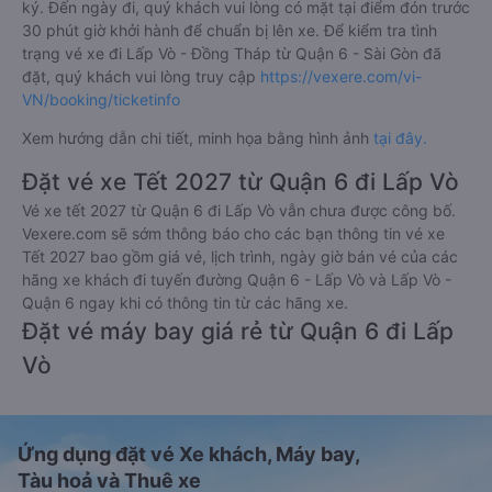
ký. Đến ngày đi, quý khách vui lòng có mặt tại điểm đón trước
30 phút giờ khởi hành để chuẩn bị lên xe. Để kiểm tra tình
trạng vé xe đi Lấp Vò - Đồng Tháp từ Quận 6 - Sài Gòn đã
đặt, quý khách vui lòng truy cập
https://vexere.com/vi-
VN/booking/ticketinfo
Xem hướng dẫn chi tiết, minh họa bằng hình ảnh
tại đây.
Đặt vé xe Tết 2027 từ Quận 6 đi Lấp Vò
Vé xe tết 2027 từ Quận 6 đi Lấp Vò vẫn chưa được công bố.
Vexere.com sẽ sớm thông báo cho các bạn thông tin vé xe
Tết 2027 bao gồm giá vé, lịch trình, ngày giờ bán vé của các
hãng xe khách đi tuyến đường Quận 6 - Lấp Vò và Lấp Vò -
Quận 6 ngay khi có thông tin từ các hãng xe.
Đặt vé máy bay giá rẻ từ Quận 6 đi Lấp
Vò
Ứng dụng đặt vé Xe khách, Máy bay,
Tàu hoả và Thuê xe