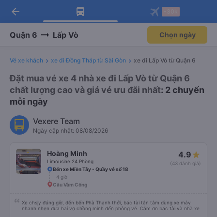
arrow_back
Tải app Vexere ngay!
Tải app Vexere
-30k
Mở app
Mở app
Nhận ưu đãi thành viên độc
-30k/ghế khi đặt vé máy bay qua
quyền
app
Quận 6
Lấp Vò
Chọn ngày
Vé xe khách
xe đi Đồng Tháp từ Sài Gòn
xe đi Lấp Vò từ Quận 6
Đặt mua vé xe 4 nhà xe đi Lấp Vò từ Quận 6
chất lượng cao và giá vé ưu đãi nhất
: 2 chuyến
mỗi ngày
Vexere Team
Ngày cập nhật: 08/08/2026
Hoàng Minh
4.9
Limousine 24 Phòng
(43 đánh giá)
Bến xe Miền Tây - Quầy vé số 18
4 giờ
Cầu Vàm Cống
Xe chsjy đúng giờ, đến bến Phà Thạnh thới, bác tài tận tâm dùng xe máy
nhanh nhẹn đưa hai vợ chồng mình đến phòng vé. Cảm ơn bác tài và nhà xe