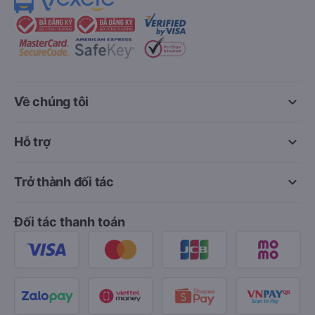
keyboard_arrow_down
Về chúng tôi
keyboard_arrow_down
Hỗ trợ
keyboard_arrow_down
Trở thành đối tác
Đối tác thanh toán