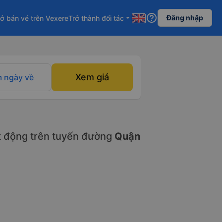
help_outline
Đăng nhập
ở bán vé trên Vexere
Trở thành đối tác
arrow_drop_down
Xem giá
 ngày về
 động trên tuyến đường
Quận