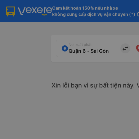
Cam kết hoàn 150% nếu nhà xe

không cung cấp dịch vụ vận chuyển (*)
in
Nơi xuất phát
import_export
Xin lỗi bạn vì sự bất tiện này