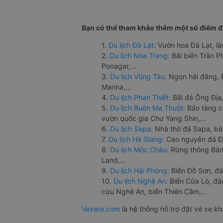
Bạn có thể tham khảo thêm một số điểm đế
1.
Du lịch Đà Lạt:
Vườn hoa Đà Lạt, là
2.
Du lịch Nha Trang:
Bãi biển Trần 
Ponagar,...
3.
Du lịch Vũng Tàu:
Ngọn hải đăng, 
Marina,...
4.
Du lịch Phan Thiết:
Bãi đá Ông Địa,
5.
Du lịch Buôn Ma Thuột:
Bảo tàng c
vườn quốc gia Chư Yang Shin,...
6.
Du lịch Sapa:
Nhà thờ đá Sapa, bả
7.
Du lịch Hà Giang:
Cao nguyên đá Đồ
8.
Du lịch Mộc Châu:
Rừng thông Bản 
Land,...
9.
Du lịch Hải Phòng:
Biển Đồ Sơn, đả
10.
Du lịch Nghệ An:
Biển Cửa Lò, đ
cừu Nghệ An, biển Thiên Cầm,...
Vexere.com
là hệ thống hỗ trợ đặt vé xe k