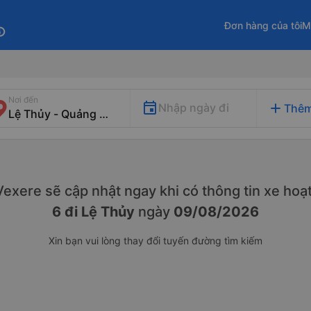
Đơn hàng của tôi
M
fo
Nơi đến
add
Nhập ngày đi
Thêm
. Vexere sẽ cập nhật ngay khi có thông tin xe
hoạt
6 đi Lệ Thủy
ngày
09/08/2026
Xin bạn vui lòng thay đổi tuyến đường tìm kiếm