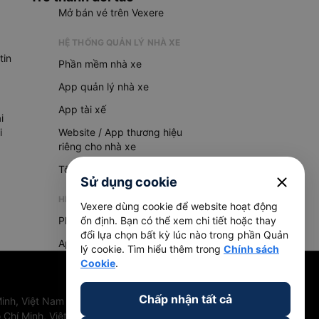
Mở bán vé trên Vexere
HỆ THỐNG QUẢN LÝ NHÀ XE
tin
Phần mềm nhà xe
App quản lý nhà xe
App tài xế
i
i
Website / App thương hiệu
riêng cho nhà xe
Tổng đài AI
close
Sử dụng cookie
HỆ THỐNG QUẢN LÝ HÀNG HOÁ
Vexere dùng cookie để website hoạt động
Phần mềm quản lý hàng hoá
ổn định. Bạn có thể xem chi tiết hoặc thay
đổi lựa chọn bất kỳ lúc nào trong phần Quản
App quản lý hàng hoá
lý cookie. Tìm hiểu thêm trong
Chính sách
Cookie
.
Chấp nhận tất cả
inh, Việt Nam
 Chí Minh, Việt Nam