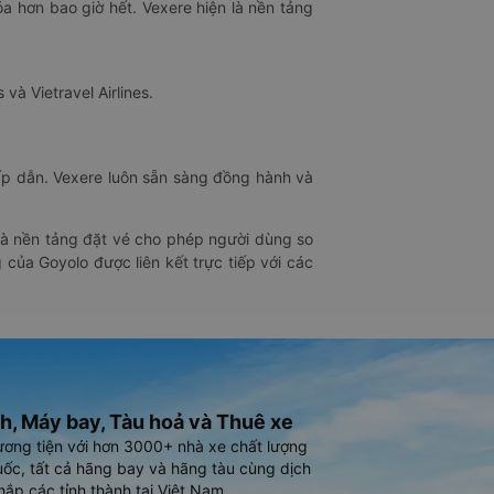
óa hơn bao giờ hết. Vexere hiện là nền tảng
 và Vietravel Airlines.
hấp dẫn. Vexere luôn sẵn sàng đồng hành và
 là nền tảng đặt vé cho phép người dùng so
 của Goyolo được liên kết trực tiếp với các
h, Máy bay, Tàu hoả và Thuê xe
ương tiện với hơn 3000+ nhà xe chất lượng
ốc, tất cả hãng bay và hãng tàu cùng dịch
hắp các tỉnh thành tại Việt Nam.