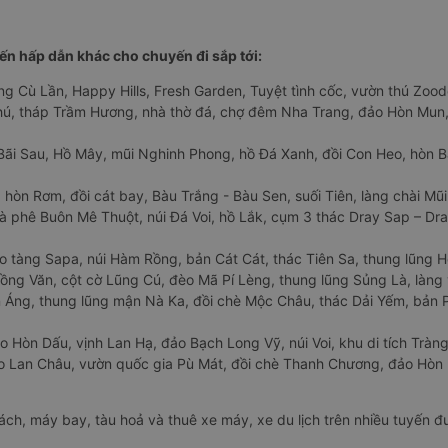
n hấp dẫn khác cho chuyến đi sắp tới:
ng Cù Lần, Happy Hills, Fresh Garden, Tuyệt tình cốc, vườn thú Zoodo
Phú, tháp Trầm Hương, nhà thờ đá, chợ đêm Nha Trang, đảo Hòn Mun,
Bãi Sau, Hồ Mây, mũi Nghinh Phong, hồ Đá Xanh, đồi Con Heo, hòn B
 hòn Rơm, đồi cát bay, Bàu Trắng - Bàu Sen, suối Tiên, làng chài Mũi
à phê Buôn Mê Thuột, núi Đá Voi, hồ Lắk, cụm 3 thác Dray Sap – Dra
o tàng Sapa, núi Hàm Rồng, bản Cát Cát, thác Tiên Sa, thung lũng 
ng Văn, cột cờ Lũng Cú, đèo Mã Pí Lèng, thung lũng Sủng Là, làng 
Áng, thung lũng mận Nà Ka, đồi chè Mộc Châu, thác Dải Yếm, bản P
o Hòn Dấu, vịnh Lan Hạ, đảo Bạch Long Vỹ, núi Voi, khu di tích Tràng
ảo Lan Châu, vườn quốc gia Pù Mát, đồi chè Thanh Chương, đảo Hò
hách, máy bay, tàu hoả và thuê xe máy, xe du lịch trên nhiều tuyến 