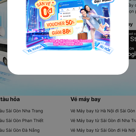
Ứng dụng hiển thị thông tin đầy 
người dùng so sánh và lựa chọn 
chóng và phù hợp nhất.
Tải ứng dụng Vexere ngay
 tàu hỏa
Vé máy bay
tàu Sài Gòn Nha Trang
Vé Máy bay từ Hà Nội đi Sài Gòn
tàu Sài Gòn Phan Thiết
Vé Máy bay từ Sài Gòn đi Nha T
tàu Sài Gòn Đà Nẵng
Vé Máy bay từ Sài Gòn đi Hà Nội