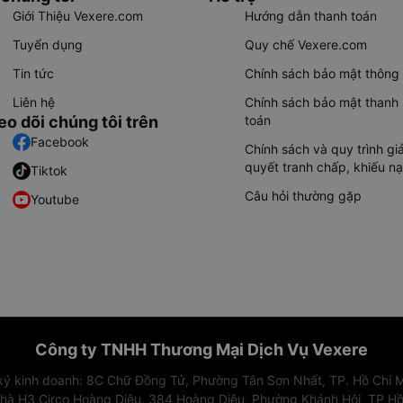
Giới Thiệu Vexere.com
Hướng dẫn thanh toán
Tuyển dụng
Quy chế Vexere.com
Tin tức
Chính sách bảo mật thông 
Liên hệ
Chính sách bảo mật thanh
eo dõi chúng tôi trên
toán
Facebook
Chính sách và quy trình giả
quyết tranh chấp, khiếu nạ
Tiktok
Câu hỏi thường gặp
Youtube
Công ty TNHH Thương Mại Dịch Vụ Vexere
 ký kinh doanh: 8C Chữ Đồng Tử, Phường Tân Sơn Nhất, TP. Hồ Chí M
nhà H3 Circo Hoàng Diệu, 384 Hoàng Diệu, Phường Khánh Hội, TP Hồ