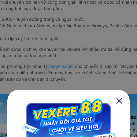
nh di chuyển trở nên vô cùng đơn giản, linh hoạt và được cá nhân h
 trong lĩnh vực đi lại, bao gồm:
n 5000+ tuyến đường trong và ngoài nước.
ệt Nam: Vietnam Airlines, Vietjet Air, Bamboo Airways, Pacific Airlines
 du lịch uy tín trên toàn quốc.
thể đặt được dịch vụ di chuyển tại Vexere với nhiều ưu đãi vô cùng 
i, an toàn và trọn vẹn nhất.
ác phương tiện khác tại
Goyolo.com
cho chuyến đi sắp tới. Goyolo
huyển của nhiều phương tiện máy bay, xe khách và tàu hoả. Hệ thống
đảm bảo có vé cho bạn di chuyển.
Ứng dụng đặt vé Xe khác
Vexere - ứng dụng đặt vé đa ph
cao, 5000+ tuyến đường toàn qu
vụ thuê xe máy, xe du lịch phủ k