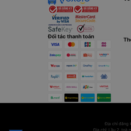
Đối tác thanh toán
Th
Địa chỉ đăng
Địa chỉ
:
Lầu 2, toà 