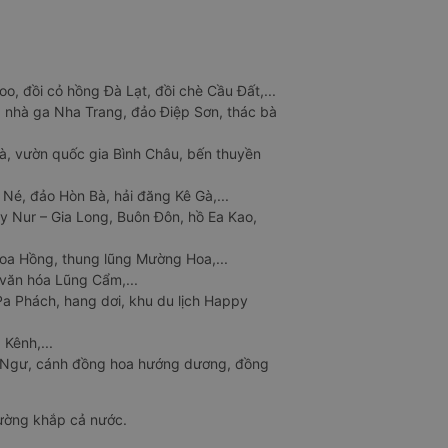
o, đồi cỏ hồng Đà Lạt, đồi chè Cầu Đất,...
 nhà ga Nha Trang, đảo Điệp Sơn, thác bà
à, vườn quốc gia Bình Châu, bến thuyền
 Né, đảo Hòn Bà, hải đăng Kê Gà,...
y Nur – Gia Long, Buôn Đôn, hồ Ea Kao,
Hoa Hồng, thung lũng Mường Hoa,...
văn hóa Lũng Cẩm,...
a Phách, hang dơi, khu du lịch Happy
 Kênh,...
n Ngư, cánh đồng hoa hướng dương, đồng
đường khắp cả nước.