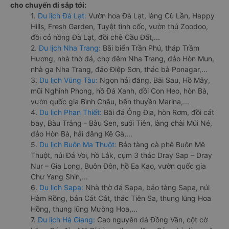
cho chuyến đi sắp tới:
1.
Du lịch Đà Lạt:
Vườn hoa Đà Lạt, làng Cù Lần, Happy
Hills, Fresh Garden, Tuyệt tình cốc, vườn thú Zoodoo,
đồi cỏ hồng Đà Lạt, đồi chè Cầu Đất,...
2.
Du lịch Nha Trang:
Bãi biển Trần Phú, tháp Trầm
Hương, nhà thờ đá, chợ đêm Nha Trang, đảo Hòn Mun,
nhà ga Nha Trang, đảo Điệp Sơn, thác bà Ponagar,...
3.
Du lịch Vũng Tàu:
Ngọn hải đăng, Bãi Sau, Hồ Mây,
mũi Nghinh Phong, hồ Đá Xanh, đồi Con Heo, hòn Bà,
vườn quốc gia Bình Châu, bến thuyền Marina,...
4.
Du lịch Phan Thiết:
Bãi đá Ông Địa, hòn Rơm, đồi cát
bay, Bàu Trắng - Bàu Sen, suối Tiên, làng chài Mũi Né,
đảo Hòn Bà, hải đăng Kê Gà,...
5.
Du lịch Buôn Ma Thuột:
Bảo tàng cà phê Buôn Mê
Thuột, núi Đá Voi, hồ Lắk, cụm 3 thác Dray Sap – Dray
Nur – Gia Long, Buôn Đôn, hồ Ea Kao, vườn quốc gia
Chư Yang Shin,...
6.
Du lịch Sapa:
Nhà thờ đá Sapa, bảo tàng Sapa, núi
Hàm Rồng, bản Cát Cát, thác Tiên Sa, thung lũng Hoa
Hồng, thung lũng Mường Hoa,...
7.
Du lịch Hà Giang:
Cao nguyên đá Đồng Văn, cột cờ