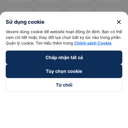
close
Sử dụng cookie
Vexere dùng cookie để website hoạt động ổn định. Bạn có thể
xem chi tiết hoặc thay đổi lựa chọn bất kỳ lúc nào trong phần
Quản lý cookie. Tìm hiểu thêm trong
Chính sách Cookie
.
Chấp nhận tất cả
Tùy chọn cookie
Từ chối
Theo dõi chúng tôi trên
Facebook
Tiktok
Youtube
Công ty TNHH Thương Mại Dịch Vụ Vexere