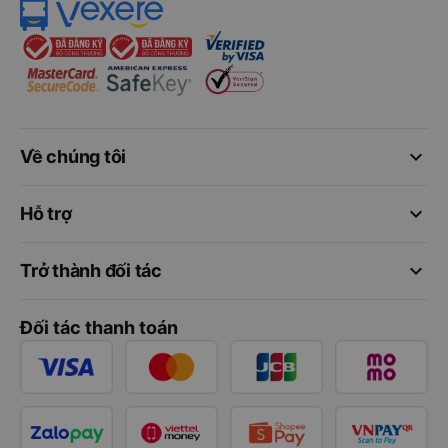
keyboard_arrow_down
Về chúng tôi
keyboard_arrow_down
Hỗ trợ
keyboard_arrow_down
Trở thành đối tác
Đối tác thanh toán