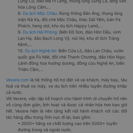
Lũng Cú, đèo Mã Pí Lèng, thung lũng Sủng Là, làng văn
hóa Lũng Cẩm,...
8.
Du lịch Mộc Châu:
Rừng thông Bản Áng, thung lũng
mận Nà Ka, đồi chè Mộc Châu, thác Dải Yếm, bản Pa
Phách, hang dơi, khu du lịch Happy Land,...
9.
Du lịch Hải Phòng:
Biển Đồ Sơn, đảo Hòn Dấu, vịnh
Lan Hạ, đảo Bạch Long Vỹ, núi Voi, khu di tích Tràng
Kênh,...
10.
Du lịch Nghệ An:
Biển Cửa Lò, đảo Lan Châu, vườn
quốc gia Pù Mát, đồi chè Thanh Chương, đảo Hòn Ngư,
cánh đồng hoa hướng dương, đồng cừu Nghệ An, biển
Thiên Cầm,...
Vexere.com
là hệ thống hỗ trợ đặt vé xe khách, máy bay, tàu
hoả và thuê xe máy, xe du lịch trên nhiều tuyến đường khắp
cả nước.
Với Vexere, việc lập kế hoạch cho hành trình di chuyển trở nên
vô cùng đơn giản, linh hoạt và được cá nhân hóa hơn bao giờ
hết. Vexere hiện là nền tảng kết nối hành khách với các đối
tác hàng đầu trong lĩnh vực đi lại, bao gồm:
• 2000+ hãng xe chất lượng cao trên 5000+ tuyến
đường trong và ngoài nước.