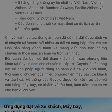
• 5 hãng hàng không uy tín nhất tại Việt Nam: Vietnam
Airlines, Vietjet Air, Bamboo Airways, Pacific Airlines và
Vietravel Airlines.
• Tổng công ty Đường sắt Việt Nam.
• Các đơn vị cho thuê xe máy, thuê xe du lịch uy tín
trên toàn quốc.
Chỉ với vài thao tác đơn giản, bạn đã có thể đặt được dịch vụ
di chuyển tại Vexere với nhiều ưu đãi vô cùng hấp dẫn. Vexere
luôn sẵn sàng đồng hành và mang đến cho bạn những
chuyến đi thoải mái, an toàn và trọn vẹn nhất.
Bên cạnh đó, bạn có thể tham khảo thêm các phương tiện
khác tại
Goyolo.com
cho chuyến đi sắp tới. Goyolo là nền tảng
đặt vé cho phép người dùng so sánh giá cả, giờ khởi hành,
thời gian di chuyển của nhiều phương tiện máy bay, xe khách
và tàu hoả. Hệ thống của Goyolo được liên kết trực tiếp với
các hãng máy bay, xe khách và tàu hoả, luôn đảm bảo có vé
cho bạn di chuyển.
Ứng dụng đặt vé Xe khách, Máy bay,