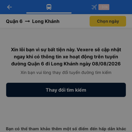
arrow_back
Tải app Vexere ngay!
Tải app Vexere
-30k
Mở app
Mở app
Nhận ưu đãi thành viên độc
-30k/ghế khi đặt vé máy bay qua
quyền
app
Quận 6
Long Khánh
Chọn ngày
Xin lỗi bạn vì sự bất tiện này. Vexere sẽ cập nhật
ngay khi có thông tin xe hoạt động trên tuyến
đường Quận 6 đi Long Khánh ngày 08/08/2026
Xin bạn vui lòng thay đổi tuyến đường tìm kiếm
Thay đổi tìm kiếm
Bạn có thể tham khảo thêm một số điểm đến hấp dẫn khác