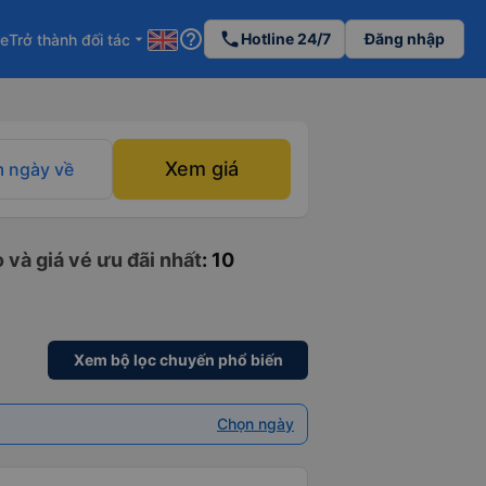
help_outline
phone
Hotline 24/7
Đăng nhập
re
Trở thành đối tác
arrow_drop_down
Xem giá
 ngày về
 và giá vé ưu đãi nhất
: 10
Xem bộ lọc chuyến phổ biến
Chọn ngày