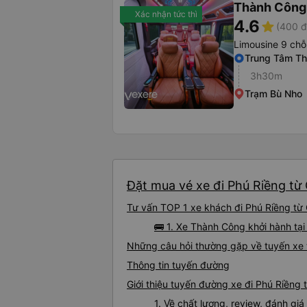
Thành Công
Xác nhận tức thì
4.6
star
(400 đ
Limousine 9 chỗ
Trung Tâm Th
3h30m
Trạm Bù Nho
Đặt mua vé xe đi Phú Riềng từ 
Tư vấn TOP 1 xe khách đi Phú Riềng từ 
🚌 1. Xe Thành Công khởi hành t
Những câu hỏi thường gặp về tuyến xe 
Thông tin tuyến đường
Giới thiệu tuyến đường xe đi Phú Riềng
1. Về chất lượng, review, đánh gi