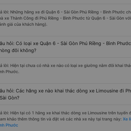
rả lời: Những hãng xe đi Quận 6 - Sài Gòn Phú Riềng - Bình Phước chấ
hà xe Thành Công đi Phú Riềng - Bình Phước từ Quận 6 - Sài Gòn với
ánh giá của khách hàng).
âu hỏi: Có loại xe Quận 6 - Sài Gòn Phú Riềng - Bình Phước
hòng đôi không?
rả lời: Hiện tại chưa có nhà xe nào có loại xe giường nằm đôi khai th
ình Phước.
âu hỏi: Các hãng xe nào khai thác dòng xe Limousine đi Ph
 Sài Gòn?
rả lời: Hiện tại có 1 hãng xe khai thác dòng xe Limousine trên tuyế
ham khảo thêm thông tin và đặt vé các nhà xe này tại trang này:
Xe l
ình Phước