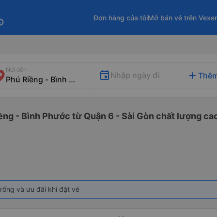
Đơn hàng của tôi
Mở bán vé trên Vexe
fo
Nơi đến
add
Nhập ngày đi
Thêm
ềng - Bình Phước từ Quận 6 - Sài Gòn chất lượng cao
rống và ưu đãi khi đặt vé