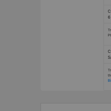
C
6
T
P
C
S
T
t
B