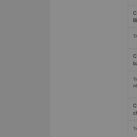
C
B
Tr
C
b
T
n
C
c
T