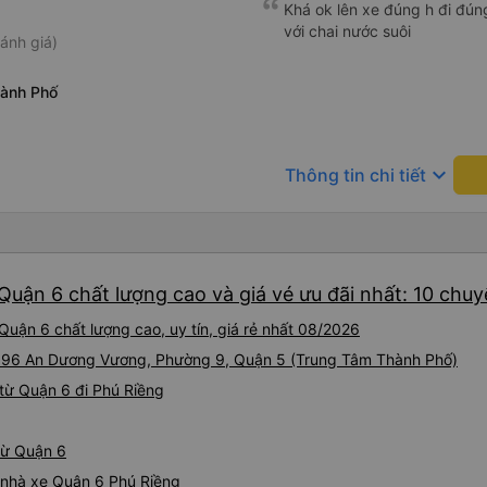
Khá ok lên xe đúng h đi đún
với chai nước suôi
ánh giá)
ành Phố
keyboard_arrow_down
Thông tin chi tiết
Quận 6 chất lượng cao và giá vé ưu đãi nhất: 10 chu
Quận 6 chất lượng cao, uy tín, giá rẻ nhất 08/2026
ại 96 An Dương Vương, Phường 9, Quận 5 (Trung Tâm Thành Phố)
từ Quận 6 đi Phú Riềng
 từ Quận 6
á nhà xe Quận 6 Phú Riềng