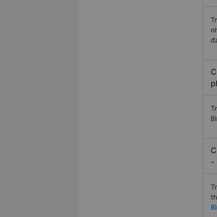
T
n
đ
C
p
T
B
C
-
T
t
B