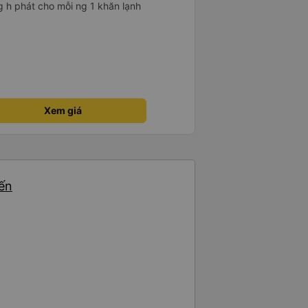
g h phát cho mỗi ng 1 khăn lạnh
Xem giá
yến