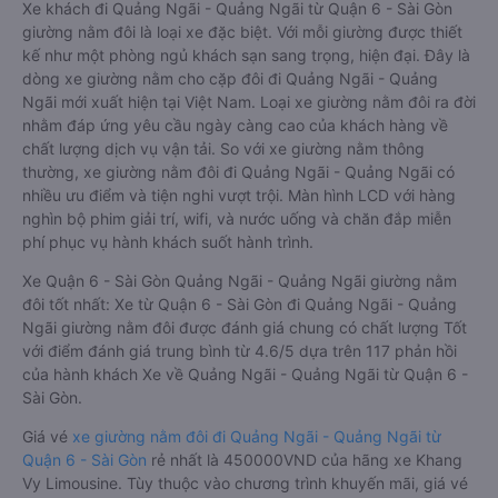
Xe khách đi Quảng Ngãi - Quảng Ngãi từ Quận 6 - Sài Gòn
giường nằm đôi là loại xe đặc biệt. Với mỗi giường được thiết
kế như một phòng ngủ khách sạn sang trọng, hiện đại. Đây là
dòng xe giường nằm cho cặp đôi đi Quảng Ngãi - Quảng
Ngãi mới xuất hiện tại Việt Nam. Loại xe giường nằm đôi ra đời
nhằm đáp ứng yêu cầu ngày càng cao của khách hàng về
chất lượng dịch vụ vận tải. So với xe giường nằm thông
thường, xe giường nằm đôi đi Quảng Ngãi - Quảng Ngãi có
nhiều ưu điểm và tiện nghi vượt trội. Màn hình LCD với hàng
nghìn bộ phim giải trí, wifi, và nước uống và chăn đắp miễn
phí phục vụ hành khách suốt hành trình.
Xe Quận 6 - Sài Gòn Quảng Ngãi - Quảng Ngãi giường nằm
đôi tốt nhất: Xe từ Quận 6 - Sài Gòn đi Quảng Ngãi - Quảng
Ngãi giường nằm đôi được đánh giá chung có chất lượng Tốt
với điểm đánh giá trung bình từ 4.6/5 dựa trên 117 phản hồi
của hành khách Xe về Quảng Ngãi - Quảng Ngãi từ Quận 6 -
Sài Gòn.
Giá vé
xe giường nằm đôi đi Quảng Ngãi - Quảng Ngãi từ
Quận 6 - Sài Gòn
rẻ nhất là 450000VND của hãng xe Khang
Vy Limousine. Tùy thuộc vào chương trình khuyến mãi, giá vé