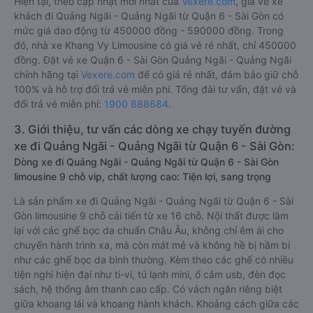
Hiện tại, theo cập nhật mới nhất của
Vexere.com
, giá vé xe
khách đi Quảng Ngãi - Quảng Ngãi từ Quận 6 - Sài Gòn có
mức giá dao động từ 450000 đồng - 590000 đồng. Trong
đó, nhà xe Khang Vy Limousine có giá vé rẻ nhất, chỉ 450000
đồng. Đặt vé xe Quận 6 - Sài Gòn Quảng Ngãi - Quảng Ngãi
chính hãng tại
Vexere.com
để có giá rẻ nhất, đảm bảo giữ chỗ
100% và hỗ trợ đổi trả vé miễn phí. Tổng đài tư vấn, đặt vé và
đổi trả vé miễn phí:
1900 888684
.
3. Giới thiệu, tư vấn các dòng xe chạy tuyến đường
xe đi Quảng Ngãi - Quảng Ngãi từ Quận 6 - Sài Gòn:
Dòng xe đi Quảng Ngãi - Quảng Ngãi từ Quận 6 - Sài Gòn
limousine 9 chỗ vip, chất lượng cao: Tiện lợi, sang trọng
Là sản phẩm xe đi Quảng Ngãi - Quảng Ngãi từ Quận 6 - Sài
Gòn limousine 9 chỗ cải tiến từ xe 16 chỗ. Nội thất được làm
lại với các ghế bọc da chuẩn Châu Âu, không chỉ êm ái cho
chuyến hành trình xa, mà còn mát mẻ và không hề bị hầm bí
như các ghế bọc da bình thường. Kèm theo các ghế có nhiều
tiện nghi hiện đại như ti-vi, tủ lạnh mini, ổ cắm usb, đèn đọc
sách, hệ thống âm thanh cao cấp. Có vách ngăn riêng biệt
giữa khoang lái và khoang hành khách. Khoảng cách giữa các