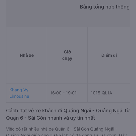
Bảng tổng hợp thông ti
Giờ
Nhà xe
Điểm đi
chạy
Khang Vy
16:00 - 19:01
1015 QL1A
N
Limousine
Cách đặt vé xe khách đi Quảng Ngãi - Quảng Ngãi từ
Quận 6 - Sài Gòn nhanh và uy tín nhất
Việc có rất nhiều nhà xe Quận 6 - Sài Gòn Quảng Ngãi -
Quảng Ngãi giúp cho du khách có đa dạng sự lựa chọn. Đây