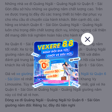
Những nhà xe đi Quảng Ngãi - Quảng Ngãi từ Quận 6 - Sài
Gòn đều sở hữu những xe giường nằm chất lượng cao. Trên
xe được trang bị đầy đủ các trang thiết bị hiện đại phục vụ
cho nhu cầu di chuyển của hành khách. Bên cạnh đó, các
hãng xe khách Quận 6 - Sài Gòn Quảng Ngãi - Quảng Ngãi
luôn chú trọng đến chất lượng dịch vụ, không ngừng cải thiện
để mang đến trải nghiệm hoàn hảo cho hành khách.
Xe Quận 6 - Sài Gòn Quảng Ngãi - Quảng Ngãi giường nằm
tốt nhất: Xe từ Quận 6 - Sài Gòn đi Quảng Ngãi - Quảng Ngãi
giường nằm được đánh giá chung chất lượng Tốt với điểm
đánh giá trung bình từ 4.6/5 dựa trên 117 phản hồi của hành
khách Xe về Quảng Ngãi - Quảng Ngãi từ Quận 6 - Sài Gòn.
Giá vé
xe giường nằm đi Quảng Ngãi - Quảng Ngãi từ Quận 6
- Sài Gòn
rẻ nhất là 450000VND của hãng xe Khang Vy
Limousine. Tùy thuộc vào chương trình khuyến mãi, giá vé Xe
Quận 6 - Sài Gòn đi Quảng Ngãi - Quảng Ngãi giường nằm
này có thể sẽ rẻ hơn.
Dòng xe đi Quảng Ngãi - Quảng Ngãi từ Quận 6 - Sài Gòn
giường nằm đôi: Riêng tư, đầy đủ tiện nghi