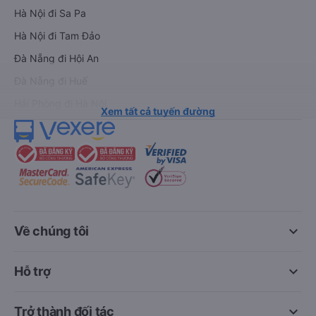
Hà Nội đi Sa Pa
Hà Nội đi Tam Đảo
Đà Nẵng đi Hội An
Đà Nẵng đi Huế
Hải Phòng đi Hà Nội
Xem tất cả tuyến đường
keyboard_arrow_down
Về chúng tôi
keyboard_arrow_down
Hỗ trợ
keyboard_arrow_down
Trở thành đối tác