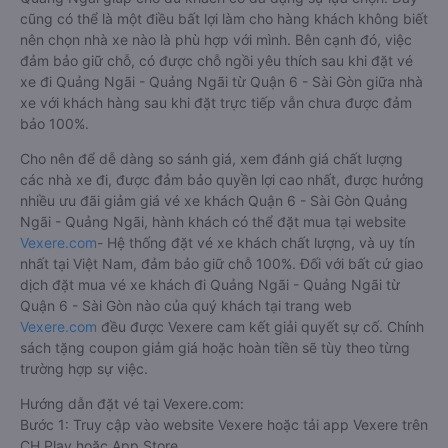
cũng có thể là một điều bất lợi làm cho hàng khách không biết
nên chọn nhà xe nào là phù hợp với mình. Bên cạnh đó, việc
đảm bảo giữ chỗ, có được chỗ ngồi yêu thích sau khi đặt vé
xe đi Quảng Ngãi - Quảng Ngãi từ Quận 6 - Sài Gòn giữa nhà
xe với khách hàng sau khi đặt trực tiếp vẫn chưa được đảm
bảo 100%.
Cho nên để dễ dàng so sánh giá, xem đánh giá chất lượng
các nhà xe đi, được đảm bảo quyền lợi cao nhất, được hưởng
nhiều ưu đãi giảm giá vé xe khách Quận 6 - Sài Gòn Quảng
Ngãi - Quảng Ngãi, hành khách có thể đặt mua tại website
Vexere.com
- Hệ thống đặt vé xe khách chất lượng, và uy tín
nhất tại Việt Nam, đảm bảo giữ chỗ 100%. Đối với bất cứ giao
dịch đặt mua vé xe khách đi Quảng Ngãi - Quảng Ngãi từ
Quận 6 - Sài Gòn nào của quý khách tại trang web
Vexere.com
đều được Vexere cam kết giải quyết sự cố. Chính
sách tặng coupon giảm giá hoặc hoàn tiền sẽ tùy theo từng
trường hợp sự việc.
Hướng dẫn đặt vé tại Vexere.com:
Bước 1: Truy cập vào website Vexere hoặc tải app Vexere trên
CH Play hoặc App Store.