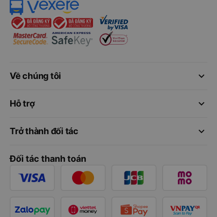
keyboard_arrow_down
Về chúng tôi
keyboard_arrow_down
Hỗ trợ
keyboard_arrow_down
Trở thành đối tác
Đối tác thanh toán