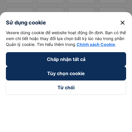
close
Sử dụng cookie
Vexere dùng cookie để website hoạt động ổn định. Bạn có thể
xem chi tiết hoặc thay đổi lựa chọn bất kỳ lúc nào trong phần
Quản lý cookie. Tìm hiểu thêm trong
Chính sách Cookie
.
Chấp nhận tất cả
Tùy chọn cookie
Từ chối
Theo dõi chúng tôi trên
Facebook
Tiktok
Youtube
Công ty TNHH Thương Mại Dịch Vụ Vexere