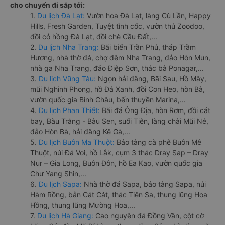
cho chuyến đi sắp tới:
1.
Du lịch Đà Lạt:
Vườn hoa Đà Lạt, làng Cù Lần, Happy
Hills, Fresh Garden, Tuyệt tình cốc, vườn thú Zoodoo,
đồi cỏ hồng Đà Lạt, đồi chè Cầu Đất,...
2.
Du lịch Nha Trang:
Bãi biển Trần Phú, tháp Trầm
Hương, nhà thờ đá, chợ đêm Nha Trang, đảo Hòn Mun,
nhà ga Nha Trang, đảo Điệp Sơn, thác bà Ponagar,...
3.
Du lịch Vũng Tàu:
Ngọn hải đăng, Bãi Sau, Hồ Mây,
mũi Nghinh Phong, hồ Đá Xanh, đồi Con Heo, hòn Bà,
vườn quốc gia Bình Châu, bến thuyền Marina,...
4.
Du lịch Phan Thiết:
Bãi đá Ông Địa, hòn Rơm, đồi cát
bay, Bàu Trắng - Bàu Sen, suối Tiên, làng chài Mũi Né,
đảo Hòn Bà, hải đăng Kê Gà,...
5.
Du lịch Buôn Ma Thuột:
Bảo tàng cà phê Buôn Mê
Thuột, núi Đá Voi, hồ Lắk, cụm 3 thác Dray Sap – Dray
Nur – Gia Long, Buôn Đôn, hồ Ea Kao, vườn quốc gia
Chư Yang Shin,...
6.
Du lịch Sapa:
Nhà thờ đá Sapa, bảo tàng Sapa, núi
Hàm Rồng, bản Cát Cát, thác Tiên Sa, thung lũng Hoa
Hồng, thung lũng Mường Hoa,...
7.
Du lịch Hà Giang:
Cao nguyên đá Đồng Văn, cột cờ