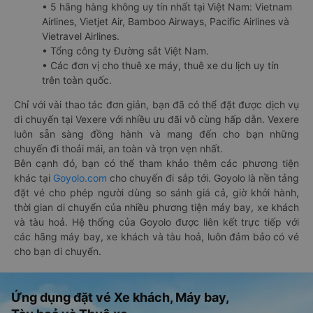
• 5 hãng hàng không uy tín nhất tại Việt Nam: Vietnam
Airlines, Vietjet Air, Bamboo Airways, Pacific Airlines và
Vietravel Airlines.
• Tổng công ty Đường sắt Việt Nam.
• Các đơn vị cho thuê xe máy, thuê xe du lịch uy tín
trên toàn quốc.
Chỉ với vài thao tác đơn giản, bạn đã có thể đặt được dịch vụ
di chuyển tại Vexere với nhiều ưu đãi vô cùng hấp dẫn. Vexere
luôn sẵn sàng đồng hành và mang đến cho bạn những
chuyến đi thoải mái, an toàn và trọn vẹn nhất.
Bên cạnh đó, bạn có thể tham khảo thêm các phương tiện
khác tại
Goyolo.com
cho chuyến đi sắp tới. Goyolo là nền tảng
đặt vé cho phép người dùng so sánh giá cả, giờ khởi hành,
thời gian di chuyển của nhiều phương tiện máy bay, xe khách
và tàu hoả. Hệ thống của Goyolo được liên kết trực tiếp với
các hãng máy bay, xe khách và tàu hoả, luôn đảm bảo có vé
cho bạn di chuyển.
Ứng dụng đặt vé Xe khách, Máy bay,