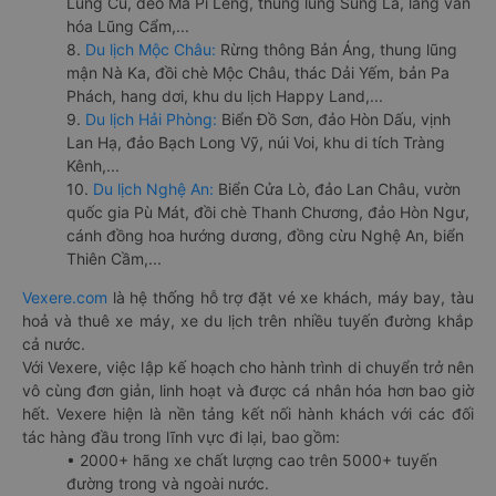
Lũng Cú, đèo Mã Pí Lèng, thung lũng Sủng Là, làng văn
hóa Lũng Cẩm,...
8.
Du lịch Mộc Châu:
Rừng thông Bản Áng, thung lũng
mận Nà Ka, đồi chè Mộc Châu, thác Dải Yếm, bản Pa
Phách, hang dơi, khu du lịch Happy Land,...
9.
Du lịch Hải Phòng:
Biển Đồ Sơn, đảo Hòn Dấu, vịnh
Lan Hạ, đảo Bạch Long Vỹ, núi Voi, khu di tích Tràng
Kênh,...
10.
Du lịch Nghệ An:
Biển Cửa Lò, đảo Lan Châu, vườn
quốc gia Pù Mát, đồi chè Thanh Chương, đảo Hòn Ngư,
cánh đồng hoa hướng dương, đồng cừu Nghệ An, biển
Thiên Cầm,...
Vexere.com
là hệ thống hỗ trợ đặt vé xe khách, máy bay, tàu
hoả và thuê xe máy, xe du lịch trên nhiều tuyến đường khắp
cả nước.
Với Vexere, việc lập kế hoạch cho hành trình di chuyển trở nên
vô cùng đơn giản, linh hoạt và được cá nhân hóa hơn bao giờ
hết. Vexere hiện là nền tảng kết nối hành khách với các đối
tác hàng đầu trong lĩnh vực đi lại, bao gồm:
• 2000+ hãng xe chất lượng cao trên 5000+ tuyến
đường trong và ngoài nước.