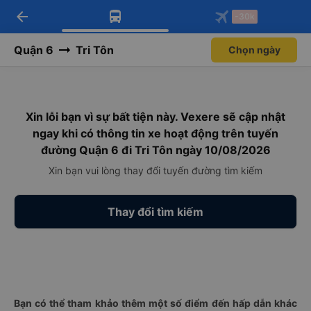
arrow_back
Tải app Vexere ngay!
Tải app Vexere
-30k
Mở app
Mở app
Nhận ưu đãi thành viên độc
-30k/ghế khi đặt vé máy bay qua
quyền
app
Quận 6
Tri Tôn
Chọn ngày
Xin lỗi bạn vì sự bất tiện này. Vexere sẽ cập nhật
ngay khi có thông tin xe hoạt động trên tuyến
đường Quận 6 đi Tri Tôn ngày 10/08/2026
Xin bạn vui lòng thay đổi tuyến đường tìm kiếm
Thay đổi tìm kiếm
Bạn có thể tham khảo thêm một số điểm đến hấp dẫn khác