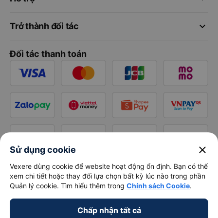
keyboard_arrow_down
Trở thành đối tác
Đối tác thanh toán
close
Sử dụng cookie
Vexere dùng cookie để website hoạt động ổn định. Bạn có thể
xem chi tiết hoặc thay đổi lựa chọn bất kỳ lúc nào trong phần
Quản lý cookie. Tìm hiểu thêm trong
Chính sách Cookie
.
Chấp nhận tất cả