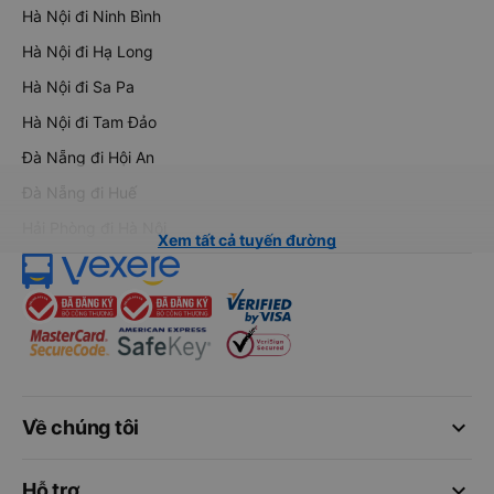
Hà Nội đi Ninh Bình
Hà Nội đi Hạ Long
Hà Nội đi Sa Pa
Hà Nội đi Tam Đảo
Đà Nẵng đi Hội An
Đà Nẵng đi Huế
Hải Phòng đi Hà Nội
Xem tất cả tuyến đường
keyboard_arrow_down
Về chúng tôi
keyboard_arrow_down
Hỗ trợ