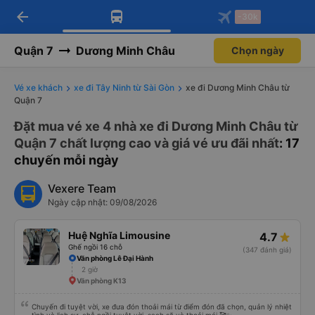
arrow_back
Tải app Vexere ngay!
Tải app Vexere
-30k
Mở app
Mở app
Nhận ưu đãi thành viên độc
-30k/ghế khi đặt vé máy bay qua
quyền
app
Quận 7
Dương Minh Châu
Chọn ngày
Vé xe khách
xe đi Tây Ninh từ Sài Gòn
xe đi Dương Minh Châu từ
Quận 7
Đặt mua vé xe 4 nhà xe đi Dương Minh Châu từ
Quận 7 chất lượng cao và giá vé ưu đãi nhất
: 17
chuyến mỗi ngày
Vexere Team
Ngày cập nhật: 09/08/2026
Huệ Nghĩa Limousine
4.7
Ghế ngồi 16 chỗ
(347 đánh giá)
Văn phòng Lê Đại Hành
2 giờ
Văn phòng K13
Chuyến đi tuyệt vời, xe đưa đón thoải mái từ điểm đón đã chọn, quản lý nhiệt