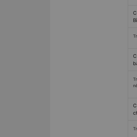
C
B
Tr
C
b
T
n
C
c
T