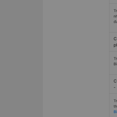
T
n
đ
C
p
T
B
C
-
T
t
B