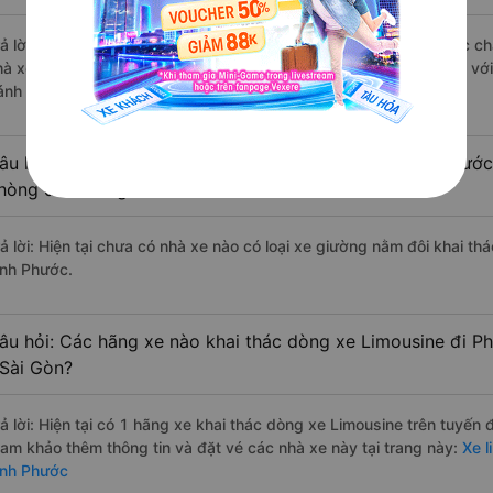
rả lời: Những hãng xe đi Quận 7 - Sài Gòn Phú Riềng - Bình Phước chấ
hà xe Thành Công đi Phú Riềng - Bình Phước từ Quận 7 - Sài Gòn với
ánh giá của khách hàng).
âu hỏi: Có loại xe Quận 7 - Sài Gòn Phú Riềng - Bình Phước
hòng đôi không?
rả lời: Hiện tại chưa có nhà xe nào có loại xe giường nằm đôi khai th
ình Phước.
âu hỏi: Các hãng xe nào khai thác dòng xe Limousine đi Ph
 Sài Gòn?
rả lời: Hiện tại có 1 hãng xe khai thác dòng xe Limousine trên tuyế
ham khảo thêm thông tin và đặt vé các nhà xe này tại trang này:
Xe l
ình Phước