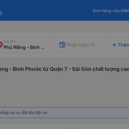
Đơn hàng của tôi
M
fo
Nơi đến
add
Nhập ngày đi
Thêm
ềng - Bình Phước từ Quận 7 - Sài Gòn chất lượng cao
rống và ưu đãi khi đặt vé