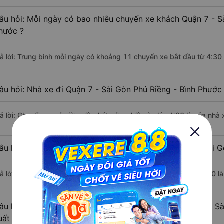
âu hỏi: Mỗi ngày có bao nhiêu chuyến xe khách Quận 7 - Sà
hước ?
rả lời: Trung bình mỗi ngày có khoảng 11 chuyến xe bắt đầu từ 4:30
âu hỏi: Nhà xe đi Quận 7 - Sài Gòn Phú Riềng - Bình Phước
rả lời: Chuyến xe có giờ xuất phát sớm nhất vào lúc 4:30 là của nhà
âu hỏi: Nhà xe đi Phú Riềng - Bình Phước từ Quận 7 - Sài G
rả lời: Chuyến xe có giờ xuất phát trễ (muộn) nhất là vào lúc 20:00 
âu hỏi: Review xe đi Phú Riềng - Bình Phước từ Quận 7 - Sà
uất sắc, cao cấp nhất?