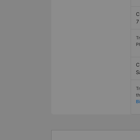
C
7
T
P
C
S
T
t
B