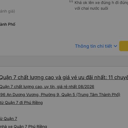
Khá ok lên xe đúng h đi đún
với chai nước suôi
ánh giá)
ành Phố
keyboard_arrow_down
Thông tin chi tiết
Quận 7 chất lượng cao và giá vé ưu đãi nhất: 11 chuy
uận 7 chất lượng cao, uy tín, giá rẻ nhất 08/2026
ại 96 An Dương Vương, Phường 9, Quận 5 (Trung Tâm Thành Phố)
từ Quận 7 đi Phú Riềng
từ Quận 7
á nhà xe Quận 7 Phú Riềng