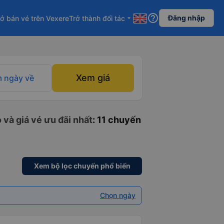
help_outline
Đăng nhập
ở bán vé trên Vexere
Trở thành đối tác
arrow_drop_down
Xem giá
 ngày về
 và giá vé ưu đãi nhất
: 11 chuyến
Xem bộ lọc chuyến phổ biến
Chọn ngày