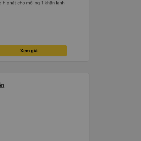
g h phát cho mỗi ng 1 khăn lạnh
Xem giá
ến