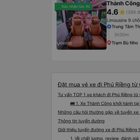
Thành Công
Xác nhận tức thì
4.6
star
(399 đ
Limousine 9 chỗ
Trung Tâm Th
3h30m
Trạm Bù Nho
Đặt mua vé xe đi Phú Riềng từ 
Tư vấn TOP 1 xe khách đi Phú Riềng từ Q
🚌 1. Xe Thành Công khởi hành t
Những câu hỏi thường gặp về tuyến xe 
Thông tin tuyến đường
Giới thiệu tuyến đường xe đi Phú Riềng 
1. Về chất lượng, review, đánh gi