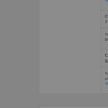
T
C
7
T
Đ
C
S
T
c
T