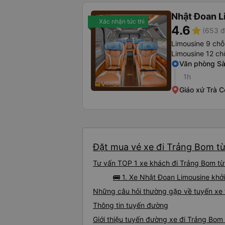
Nhật Đoan L
Xác nhận tức thì
4.6
star
(653 đ
Limousine 9 chỗ
Limousine 12 ch
Văn phòng Sà
1h
Giáo xứ Trà C
Đặt mua vé xe đi Trảng Bom từ 
Tư vấn TOP 1 xe khách đi Trảng Bom từ 
🚌 1. Xe Nhật Đoan Limousine khở
Những câu hỏi thường gặp về tuyến xe 
Thông tin tuyến đường
Giới thiệu tuyến đường xe đi Trảng Bom