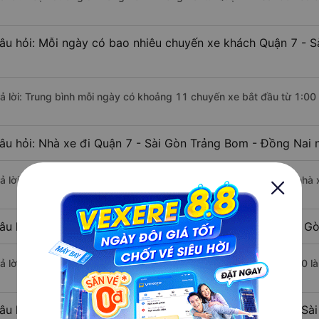
âu hỏi: Mỗi ngày có bao nhiêu chuyến xe khách Quận 7 - S
rả lời: Trung bình mỗi ngày có khoảng 11 chuyến xe bắt đầu từ 1:00
âu hỏi: Nhà xe đi Quận 7 - Sài Gòn Trảng Bom - Đồng Nai 
rả lời: Chuyến xe có giờ xuất phát sớm nhất vào lúc 1:00 là của nhà
âu hỏi: Nhà xe đi Trảng Bom - Đồng Nai từ Quận 7 - Sài Gò
rả lời: Chuyến xe có giờ xuất phát trễ (muộn) nhất là vào lúc 21:00 
âu hỏi: Review xe đi Trảng Bom - Đồng Nai từ Quận 7 - Sài