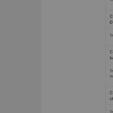
C
Đ
Tr
C
b
T
m
C
c
T