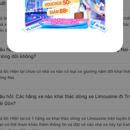
uất sắc, cao cấp nhất?
rả lời: Những hãng xe đi Quận 7 - Sài Gòn Trảng Bom - Đồng Nai chất 
hà xe Nhật Đoan Limousine đi Trảng Bom - Đồng Nai từ Quận 7 - Sài 
rên 653 đánh giá của khách hàng).
âu hỏi: Có loại xe Quận 7 - Sài Gòn Trảng Bom - Đồng Nai 
hòng đôi không?
rả lời: Hiện tại chưa có nhà xe nào có loại xe giường nằm đôi khai t
ồng Nai.
âu hỏi: Các hãng xe nào khai thác dòng xe Limousine đi T
ài Gòn?
rả lời: Hiện tại có 1 hãng xe khai thác dòng xe Limousine trên tuyến
ạn có thể tham khảo thêm thông tin và đặt vé các nhà xe này tại tra