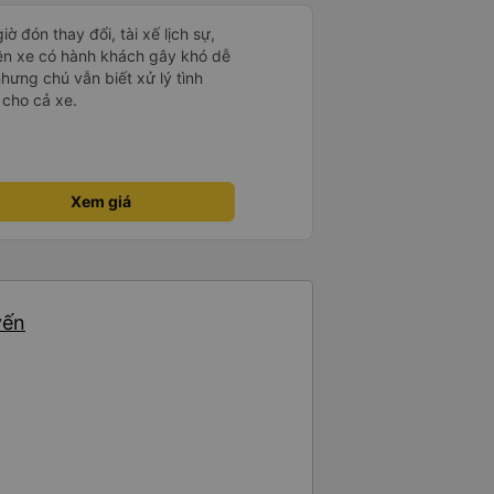
ờ đón thay đổi, tài xế lịch sự,
rên xe có hành khách gây khó dễ
nhưng chú vẫn biết xử lý tình
 cho cả xe.
Xem giá
yến