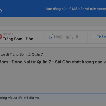
Đơn hàng của tôi
Mở bán vé trên Vexe
fo
Nơi đến
add
Nhập ngày đi
Thêm
xe đi Trảng Bom từ Quận 7
Bom - Đồng Nai từ Quận 7 - Sài Gòn chất lượng cao v
rống và ưu đãi khi đặt vé