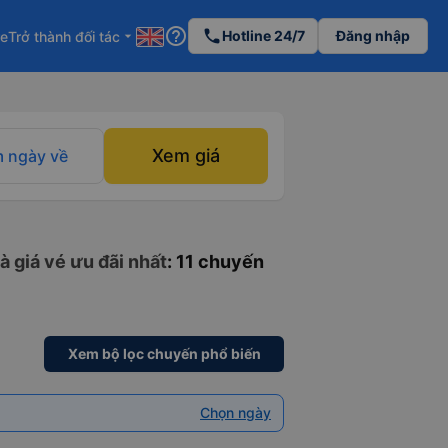
help_outline
phone
Hotline 24/7
Đăng nhập
re
Trở thành đối tác
arrow_drop_down
Xem giá
 ngày về
à giá vé ưu đãi nhất
: 11 chuyến
Xem bộ lọc chuyến phổ biến
Chọn ngày