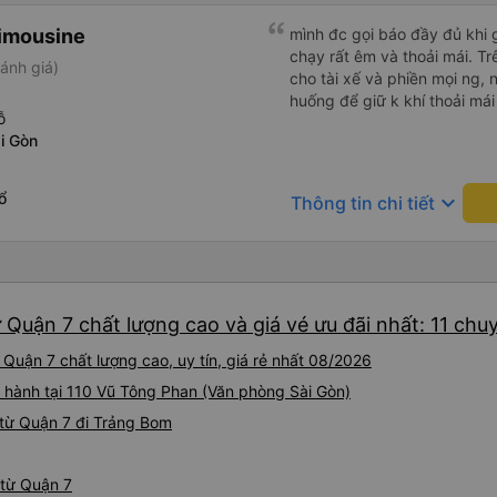
imousine
mình đc gọi báo đầy đủ khi gi
chạy rất êm và thoải mái. T
ánh giá)
cho tài xế và phiền mọi ng, 
huống để giữ k khí thoải mái
ỗ
i Gòn
ổ
keyboard_arrow_down
Thông tin chi tiết
Quận 7 chất lượng cao và giá vé ưu đãi nhất: 11 chu
Quận 7 chất lượng cao, uy tín, giá rẻ nhất 08/2026
i hành tại 110 Vũ Tông Phan (Văn phòng Sài Gòn)
từ Quận 7 đi Trảng Bom
 từ Quận 7