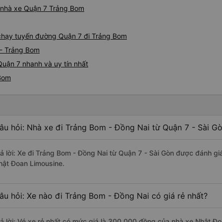
iá nhà xe Quận 7 Trảng Bom
e chạy tuyến đường Quận 7 đi Trảng Bom
 - Trảng Bom
uận 7 nhanh và uy tín nhất
 Bom
âu hỏi: Nhà xe đi Trảng Bom - Đồng Nai từ Quận 7 - Sài Gò
rả lời: Xe đi Trảng Bom - Đồng Nai từ Quận 7 - Sài Gòn được đánh gi
hật Đoan Limousine.
âu hỏi: Xe nào đi Trảng Bom - Đồng Nai có giá rẻ nhất?
rả lời: Vé xe rẻ nhất có mức giá là 300.000 đồng của nhà xe Nhật Đ