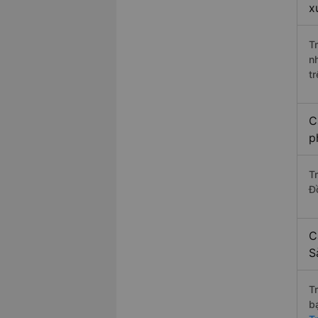
x
T
n
t
C
p
T
Đ
C
S
T
b