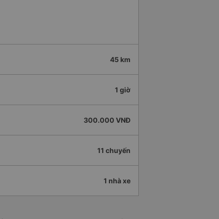
45 km
1 giờ
300.000 VNĐ
11 chuyến
1 nhà xe