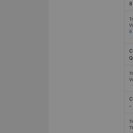
8
T
V
8
C
Q
T
V
C
-
T
T