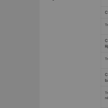
C
T
C
R
Tr
C
b
T
n