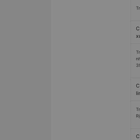
T
C
x
T
n
3
C
l
T
R
C