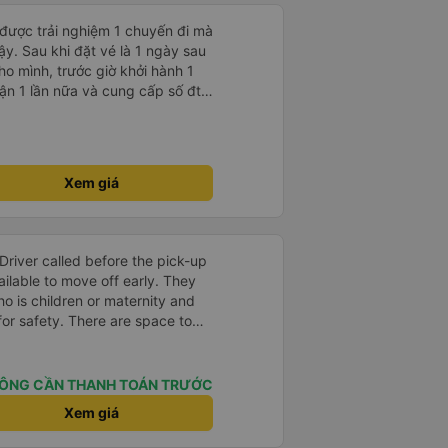
 được trải nghiệm 1 chuyến đi mà
ậy. Sau khi đặt vé là 1 ngày sau
ho mình, trước giờ khởi hành 1
nhận 1 lần nữa và cung cấp số đt
ụ tốt, xe sạch sẽ và bác tài chạy
Xem giá
Driver called before the pick-up
ilable to move off early. They
o is children or maternity and
for safety. There are space to
ing port and LCD screen is not
roll of 3 seat is very
ust the seat to the maximum
ÔNG CẦN THANH TOÁN TRƯỚC
comes with massage seat. One
Xem giá
vailable. You can choose the
pare to others service. The