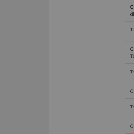
C
d
T
C
T
T
C
T
C