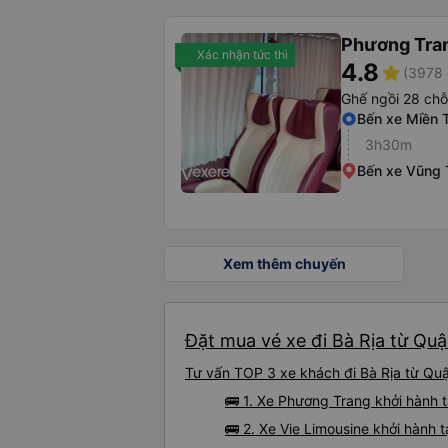
Phương Tra
Xác nhận tức thì
4.8
star
(3978 
Ghế ngồi 28 chỗ
Bến xe Miền 
3h30m
Bến xe Vũng 
Xem thêm chuyến
Đặt mua vé xe đi Bà Rịa từ Quậ
Tư vấn TOP 3 xe khách đi Bà Rịa từ Quận
🚌 1. Xe Phương Trang khởi hành t
🚌 2. Xe Vie Limousine khởi hành 