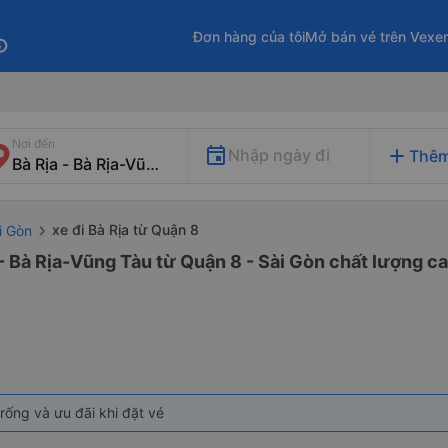
Đơn hàng của tôi
Mở bán vé trên Vexe
fo
Nơi đến
add
Nhập ngày đi
Thêm
xe đi Bà Rịa từ Quận 8
i Gòn
 - Bà Rịa-Vũng Tàu từ Quận 8 - Sài Gòn chất lượng ca
rống và ưu đãi khi đặt vé