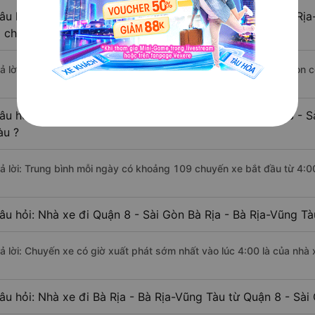
âu hỏi: Khoảng cách từ Quận 8 - Sài Gòn đi Bà Rịa - Bà Rị
i chuyển bằng xe khách?
rả lời: Đoạn đường đi Bà Rịa - Bà Rịa-Vũng Tàu từ Quận 8 - Sài Gòn 
âu hỏi: Mỗi ngày có bao nhiêu chuyến xe khách Quận 8 - Sà
àu ?
rả lời: Trung bình mỗi ngày có khoảng 109 chuyến xe bắt đầu từ 4:0
âu hỏi: Nhà xe đi Quận 8 - Sài Gòn Bà Rịa - Bà Rịa-Vũng T
rả lời: Chuyến xe có giờ xuất phát sớm nhất vào lúc 4:00 là của nhà
âu hỏi: Nhà xe đi Bà Rịa - Bà Rịa-Vũng Tàu từ Quận 8 - Sài