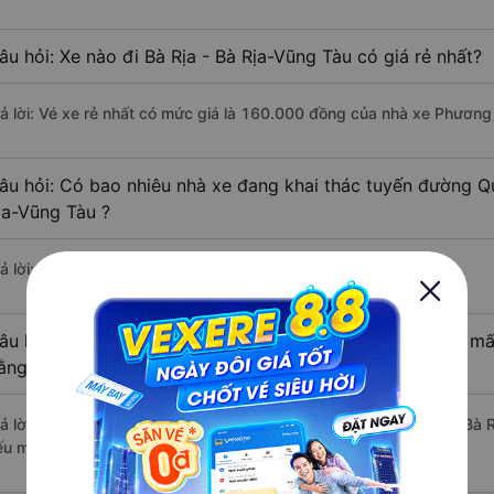
âu hỏi: Xe nào đi Bà Rịa - Bà Rịa-Vũng Tàu có giá rẻ nhất?
rả lời: Vé xe rẻ nhất có mức giá là 160.000 đồng của nhà xe Phương
âu hỏi: Có bao nhiêu nhà xe đang khai thác tuyến đường Qu
ịa-Vũng Tàu ?
ả lời: Hiện tại có 3 nhà xe khai thác tuyến đường.
âu hỏi: Từ Quận 8 - Sài Gòn đi Bà Rịa - Bà Rịa-Vũng Tàu mấ
ằng xe khách?
rả lời: Thời gian di chuyển bằng xe khách từ Quận 8 - Sài Gòn đi Bà 
ếu mật độ giao thông thuận lợi.