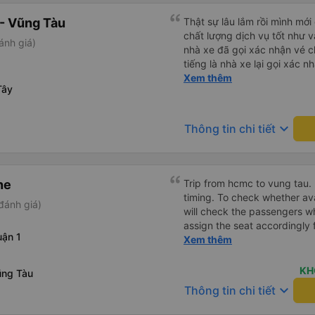
- Vũng Tàu
Thật sự lâu lắm rồi mình mới
chất lượng dịch vụ tốt như v
ánh giá)
nhà xe đã gọi xác nhận vé c
tiếng là nhà xe lại gọi xác 
của bác tài và số xe. Dịch v
Xem thêm
Tây
rất êm.
keyboard_arrow_down
Thông tin chi tiết
ne
Trip from hcmc to vung tau. 
timing. To check whether ava
đánh giá)
will check the passengers wh
assign the seat accordingly 
ận 1
put your luggage. The charg
Xem thêm
working at my seat. The back 
comfortable and you can adj
KH
ũng Tàu
compared to other seat. It 
keyboard_arrow_down
Thông tin chi tiết
stop point for Toilet break a
option where to drop off com