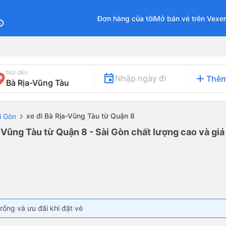
Đơn hàng của tôi
Mở bán vé trên Vexe
fo
Nơi đến
add
Nhập ngày đi
Thêm
xe đi Bà Rịa-Vũng Tàu từ Quận 8
i Gòn
-Vũng Tàu từ Quận 8 - Sài Gòn chất lượng cao và giá
rống và ưu đãi khi đặt vé