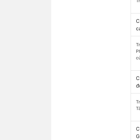
T
C
c
T
P
c
C
đ
T
T
C
G