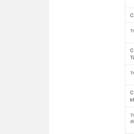
C
T
C
T
Tr
C
k
T
độ