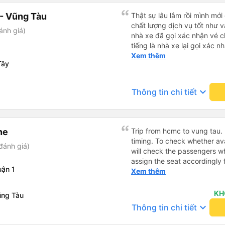
- Vũng Tàu
Thật sự lâu lắm rồi mình mới
chất lượng dịch vụ tốt như v
ánh giá)
nhà xe đã gọi xác nhận vé c
tiếng là nhà xe lại gọi xác 
của bác tài và số xe. Dịch v
Xem thêm
Tây
rất êm.
keyboard_arrow_down
Thông tin chi tiết
ne
Trip from hcmc to vung tau. 
timing. To check whether ava
đánh giá)
will check the passengers wh
assign the seat accordingly 
ận 1
put your luggage. The charg
Xem thêm
working at my seat. The back 
comfortable and you can adj
KH
ũng Tàu
compared to other seat. It 
keyboard_arrow_down
Thông tin chi tiết
stop point for Toilet break a
option where to drop off com