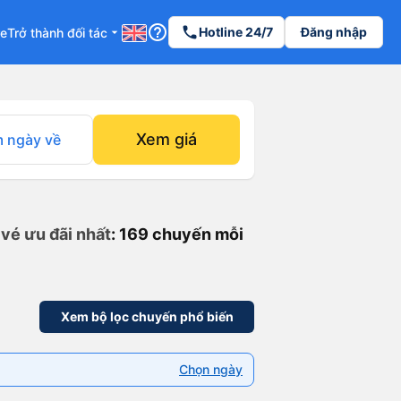
help_outline
phone
Hotline 24/7
Đăng nhập
re
Trở thành đối tác
arrow_drop_down
Xem giá
 ngày về
 vé ưu đãi nhất
: 169 chuyến mỗi
Xem bộ lọc chuyến phổ biến
Chọn ngày