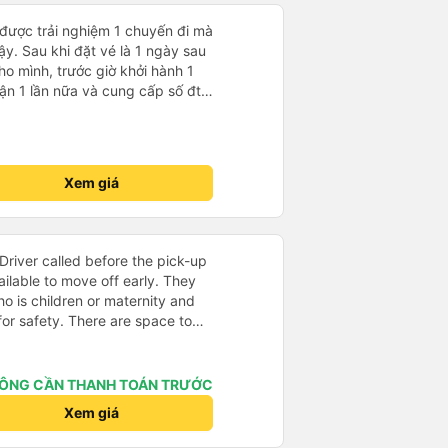
 được trải nghiệm 1 chuyến đi mà
ậy. Sau khi đặt vé là 1 ngày sau
ho mình, trước giờ khởi hành 1
nhận 1 lần nữa và cung cấp số đt
ụ tốt, xe sạch sẽ và bác tài chạy
Xem giá
Driver called before the pick-up
ilable to move off early. They
o is children or maternity and
for safety. There are space to
ing port and LCD screen is not
roll of 3 seat is very
ust the seat to the maximum
ÔNG CẦN THANH TOÁN TRƯỚC
comes with massage seat. One
Xem giá
vailable. You can choose the
pare to others service. The