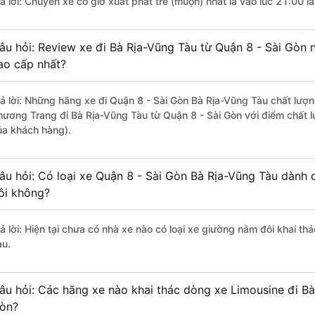
rả lời: Chuyến xe có giờ xuất phát trễ (muộn) nhất là vào lúc 21:00 
âu hỏi: Review xe đi Bà Rịa-Vũng Tàu từ Quận 8 - Sài Gòn n
ao cấp nhất?
rả lời: Những hãng xe đi Quận 8 - Sài Gòn Bà Rịa-Vũng Tàu chất lượng
hương Trang đi Bà Rịa-Vũng Tàu từ Quận 8 - Sài Gòn với điểm chất l
ủa khách hàng).
âu hỏi: Có loại xe Quận 8 - Sài Gòn Bà Rịa-Vũng Tàu dành 
ôi không?
rả lời: Hiện tại chưa có nhà xe nào có loại xe giường nằm đôi khai t
àu.
âu hỏi: Các hãng xe nào khai thác dòng xe Limousine đi Bà
òn?