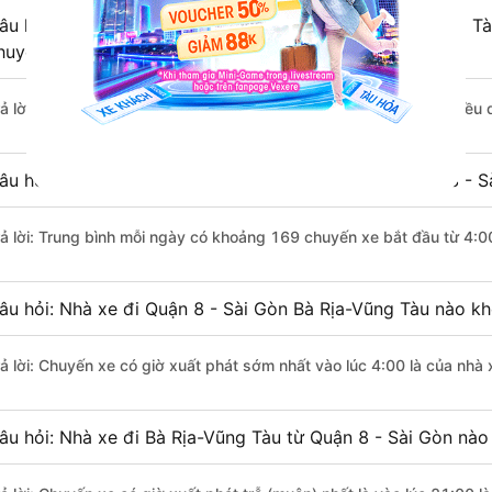
âu hỏi: Khoảng cách từ Quận 8 - Sài Gòn đi Bà Rịa-Vũng Tà
huyển bằng xe khách?
rả lời: Đoạn đường đi Bà Rịa-Vũng Tàu từ Quận 8 - Sài Gòn có chiều
âu hỏi: Mỗi ngày có bao nhiêu chuyến xe khách Quận 8 - S
rả lời: Trung bình mỗi ngày có khoảng 169 chuyến xe bắt đầu từ 4:0
âu hỏi: Nhà xe đi Quận 8 - Sài Gòn Bà Rịa-Vũng Tàu nào k
rả lời: Chuyến xe có giờ xuất phát sớm nhất vào lúc 4:00 là của nhà
âu hỏi: Nhà xe đi Bà Rịa-Vũng Tàu từ Quận 8 - Sài Gòn nào 