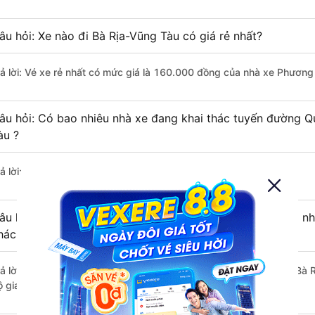
âu hỏi: Xe nào đi Bà Rịa-Vũng Tàu có giá rẻ nhất?
rả lời: Vé xe rẻ nhất có mức giá là 160.000 đồng của nhà xe Phương
âu hỏi: Có bao nhiêu nhà xe đang khai thác tuyến đường Q
àu ?
ả lời: Hiện tại có 3 nhà xe khai thác tuyến đường.
âu hỏi: Từ Quận 8 - Sài Gòn đi Bà Rịa-Vũng Tàu mất bao nh
hách?
rả lời: Thời gian di chuyển bằng xe khách từ Quận 8 - Sài Gòn đi Bà
 giao thông thuận lợi.