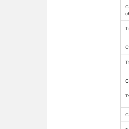
C
c
T
C
T
C
T
C