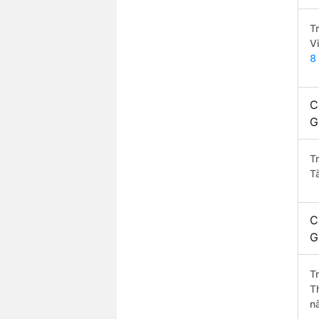
T
V
8
C
G
T
T
C
G
T
T
n