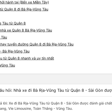
hởi hành tại (Bến xe Miền Tây)
từ Quận 8 đi Bà Rịa-Vũng Tàu
ng Tàu từ Quận 8
á nhà xe Quận 8 Bà Rịa-Vũng Tàu
g Tàu
e chạy tuyến đường Quận 8 đi Bà Rịa-Vũng Tàu
 - Bà Rịa-Vũng Tàu
u từ Quận 8 nhanh và uy tín nhất
-Vũng Tàu
âu hỏi: Nhà xe đi Bà Rịa-Vũng Tàu từ Quận 8 - Sài Gòn đượ
rả lời: Xe đi Bà Rịa-Vũng Tàu từ Quận 8 - Sài Gòn được đánh giá chấ
rang, Vie Limousine, Toàn Thắng - Vũng Tàu.