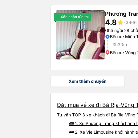
Phương Tra
Xác nhận tức thì
4.8
star
(3966 
Ghế ngồi 28 chỗ
Bến xe Miền 
3h30m
Bến xe Vũng 
Xem thêm chuyến
Đặt mua vé xe đi Bà Rịa-Vũng T
Tư vấn TOP 3 xe khách đi Bà Rịa-Vũng T
🚌 1. Xe Phương Trang khởi hành t
🚌 2. Xe Vie Limousine khởi hành 