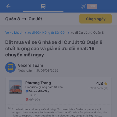
arrow_back
Tải app Vexere ngay!
Tải app Vexere
-30k
Mở app
Mở app
Nhận ưu đãi thành viên độc
-30k/ghế khi đặt vé máy bay qua
quyền
app
Quận 8
Cư Jút
Chọn ngày
Vé xe khách
xe đi Đăk Nông từ Sài Gòn
xe đi Cư Jút từ Quận 8
Đặt mua vé xe 6 nhà xe đi Cư Jút từ Quận 8
chất lượng cao và giá vé ưu đãi nhất
: 16
chuyến mỗi ngày
Vexere Team
Ngày cập nhật: 06/08/2026
Phương Trang
4.8
Limousine giường nằm 34 chỗ
(3966 đánh giá)
Bến xe Miền Tây
5 giờ
Kiến Đức
Excellent bus and very safe driving. To make this a 5-star experience, I
suggest the company implements a "no sound" policy for phones during the
night to respect those sleeping. It is a sleeper bus, so quiet is key! Also,