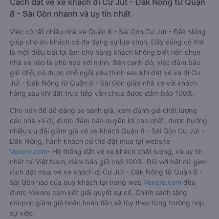
Cách đặt vé xe khách đi Cư Jút - Đắk Nông từ Quận
8 - Sài Gòn nhanh và uy tín nhất
Việc có rất nhiều nhà xe Quận 8 - Sài Gòn Cư Jút - Đắk Nông
giúp cho du khách có đa dạng sự lựa chọn. Đây cũng có thể
là một điều bất lợi làm cho hàng khách không biết nên chọn
nhà xe nào là phù hợp với mình. Bên cạnh đó, việc đảm bảo
giữ chỗ, có được chỗ ngồi yêu thích sau khi đặt vé xe đi Cư
Jút - Đắk Nông từ Quận 8 - Sài Gòn giữa nhà xe với khách
hàng sau khi đặt trực tiếp vẫn chưa được đảm bảo 100%.
Cho nên để dễ dàng so sánh giá, xem đánh giá chất lượng
các nhà xe đi, được đảm bảo quyền lợi cao nhất, được hưởng
nhiều ưu đãi giảm giá vé xe khách Quận 8 - Sài Gòn Cư Jút -
Đắk Nông, hành khách có thể đặt mua tại website
Vexere.com
- Hệ thống đặt vé xe khách chất lượng, và uy tín
nhất tại Việt Nam, đảm bảo giữ chỗ 100%. Đối với bất cứ giao
dịch đặt mua vé xe khách đi Cư Jút - Đắk Nông từ Quận 8 -
Sài Gòn nào của quý khách tại trang web
Vexere.com
đều
được Vexere cam kết giải quyết sự cố. Chính sách tặng
coupon giảm giá hoặc hoàn tiền sẽ tùy theo từng trường hợp
sự việc.