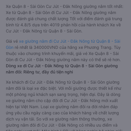
Xe Quận 8 - Sài Gòn Cư Jút - Đắk Nông giường nằm tốt nhất:
Xe từ Quận 8 - Sài Gòn đi Cư Jút - Đắk Nông giường nằm
được đánh giá chung chất lượng Tốt với điểm đánh giá trung
bình từ 4.8/5 dựa trên 4019 phản hồi của hành khách Xe về
Cư Jút - Đắk Nông từ Quận 8 - Sài Gòn.
Giá vé
xe giường nằm đi Cư Jút - Đắk Nông từ Quận 8 - Sài
Gòn
rẻ nhất là 340000VND của hãng xe Phương Trang. Tùy
thuộc vào chương trình khuyến mãi, giá vé Xe Quận 8 - Sài
Gòn đi Cư Jút - Đắk Nông giường nằm này có thể sẽ rẻ hơn.
Dòng xe đi Cư Jút - Đắk Nông từ Quận 8 - Sài Gòn giường
nằm đôi: Riêng tư, đầy đủ tiện nghi
Xe khách đi Cư Jút - Đắk Nông từ Quận 8 - Sài Gòn giường
nằm đôi là loại xe đặc biệt. Với mỗi giường được thiết kế như
một phòng ngủ khách sạn sang trọng, hiện đại. Đây là dòng
xe giường nằm cho cặp đôi đi Cư Jút - Đắk Nông mới xuất
hiện tại Việt Nam. Loại xe giường nằm đôi ra đời nhằm đáp
ứng yêu cầu ngày càng cao của khách hàng về chất lượng
dịch vụ vận tải. So với xe giường nằm thông thường, xe
giường nằm đôi đi Cư Jút - Đắk Nông có nhiều ưu điểm và