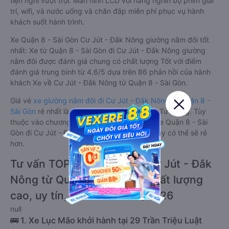
tiện nghi vượt trội. Màn hình LCD với hàng nghìn bộ phim giải
trí, wifi, và nước uống và chăn đắp miễn phí phục vụ hành
khách suốt hành trình.
Xe Quận 8 - Sài Gòn Cư Jút - Đắk Nông giường nằm đôi tốt
nhất: Xe từ Quận 8 - Sài Gòn đi Cư Jút - Đắk Nông giường
nằm đôi được đánh giá chung có chất lượng Tốt với điểm
đánh giá trung bình từ 4.6/5 dựa trên 86 phản hồi của hành
khách Xe về Cư Jút - Đắk Nông từ Quận 8 - Sài Gòn.
Giá vé
xe giường nằm đôi đi Cư Jút - Đắk Nông từ Quận 8 -
Sài Gòn
rẻ nhất là 345000VND của hãng xe Tư Trang. Tùy
thuộc vào chương trình khuyến mãi, giá vé Xe Quận 8 - Sài
Gòn đi Cư Jút - Đắk Nông giường nằm đôi này có thể sẽ rẻ
hơn.
Tư vấn TOP 3 xe khách đi Cư Jút - Đắk
Nông từ Quận 8 - Sài Gòn chất lượng
cao, uy tín, giá rẻ nhất 08/2026
null
🚌 1. Xe Lục Mão khởi hành tại 29 Trần Triệu Luật