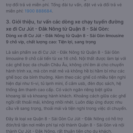
trợ đổi trả vé miễn phí. Tổng đài tư vấn, đặt vé và đổi trả vé
miễn phí:
1900 888684
.
3. Giới thiệu, tư vấn các dòng xe chạy tuyến đường
xe đi Cư Jút - Đắk Nông từ Quận 8 - Sài Gòn:
Dòng xe đi Cư Jút - Đắk Nông từ Quận 8 - Sài Gòn limousine
9 chỗ vip, chất lượng cao: Tiện lợi, sang trọng
Là sản phẩm xe đi Cư Jút - Đắk Nông từ Quận 8 - Sài Gòn
limousine 9 chỗ cải tiến từ xe 16 chỗ. Nội thất được làm lại với
các ghế bọc da chuẩn Châu Âu, không chỉ êm ái cho chuyến
hành trình xa, mà còn mát mẻ và không hề bị hầm bí như các
ghế bọc da bình thường. Kèm theo các ghế có nhiều tiện nghi
hiện đại như ti-vi, tủ lạnh mini, ổ cắm usb, đèn đọc sách, hệ
thống âm thanh cao cấp. Có vách ngăn riêng biệt giữa
khoang lái và khoang hành khách. Khoảng cách giữa các ghế
ngồi rất thoải mái, không nhồi nhét. Luôn đáp ứng được nhu
cầu về sang trọng, thoải mái và tiện nghi trong việc di chuyển.
Đây là loại xe Quận 8 - Sài Gòn Cư Jút - Đắk Nông có hỗ trợ
đón/trả tận nơi miễn phí tại nội thành Quận 8 - Sài Gòn và nội
thành Cư Jút - Đắk Nông, rất thuận tiện cho du khách.