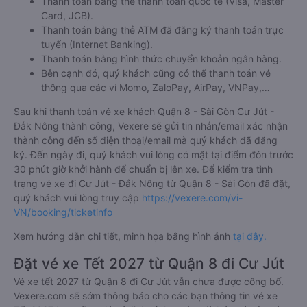
Thanh toán bằng thẻ thanh toán quốc tế (Visa, Master
Card, JCB).
Thanh toán bằng thẻ ATM đã đăng ký thanh toán trực
tuyến (Internet Banking).
Thanh toán bằng hình thức chuyển khoản ngân hàng.
Bên cạnh đó, quý khách cũng có thể thanh toán vé
thông qua các ví Momo, ZaloPay, AirPay, VNPay,…
Sau khi thanh toán vé xe khách Quận 8 - Sài Gòn Cư Jút -
Đắk Nông thành công, Vexere sẽ gửi tin nhắn/email xác nhận
thành công đến số điện thoại/email mà quý khách đã đăng
ký. Đến ngày đi, quý khách vui lòng có mặt tại điểm đón trước
30 phút giờ khởi hành để chuẩn bị lên xe. Để kiểm tra tình
trạng vé xe đi Cư Jút - Đắk Nông từ Quận 8 - Sài Gòn đã đặt,
quý khách vui lòng truy cập
https://vexere.com/vi-
VN/booking/ticketinfo
Xem hướng dẫn chi tiết, minh họa bằng hình ảnh
tại đây.
Đặt vé xe Tết 2027 từ Quận 8 đi Cư Jút
Vé xe tết 2027 từ Quận 8 đi Cư Jút vẫn chưa được công bố.
Vexere.com sẽ sớm thông báo cho các bạn thông tin vé xe