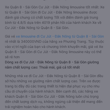
Xe Quận 8 - Sài Gòn Cư Jút - Đắk Nông limousine tốt nhất: Xe
từ Quận 8 - Sài Gòn đi Cư Jút - Đắk Nông limousine được
đánh giá chung có chất lượng Tốt với điểm đánh giá trung
bình từ 4.8/5 dựa trên 4019 phản hồi của hành khách Xe về
Cư Jút - Đắk Nông từ Quận 8 - Sài Gòn.
Giá vé
xe limousine đi Cư Jút - Đắk Nông từ Quận 8 - Sài Gòn
rẻ nhất là 340000VND của hãng xe Phương Trang. Tùy thuộc
vào vị trí ngồi của bạn và chương trình khuyến mãi, giá vé Xe
Quận 8 - Sài Gòn đi Cư Jút - Đắk Nông limousine này có thể
sẽ rẻ hơn
Dòng xe đi Cư Jút - Đắk Nông từ Quận 8 - Sài Gòn giường
nằm chất lượng cao: Thoải mái, giá cả tốt nhất
Những nhà xe đi Cư Jút - Đắk Nông từ Quận 8 - Sài Gòn đều
sở hữu những xe giường nằm chất lượng cao. Trên xe được
trang bị đầy đủ các trang thiết bị hiện đại phục vụ cho nhu
cầu di chuyển của hành khách. Bên cạnh đó, các hãng xe
khách Quận 8 - Sài Gòn Cư Jút - Đắk Nông luôn chú trọng
đến chất lượng dịch vụ, không ngừng cải thiện để mang đến
trải nghiệm hoàn hảo cho hành khách.