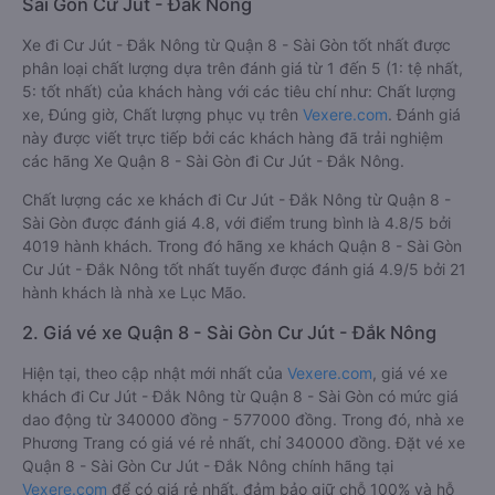
Sài Gòn Cư Jút - Đắk Nông
Xe đi Cư Jút - Đắk Nông từ Quận 8 - Sài Gòn tốt nhất được
phân loại chất lượng dựa trên đánh giá từ 1 đến 5 (1: tệ nhất,
5: tốt nhất) của khách hàng với các tiêu chí như: Chất lượng
xe, Đúng giờ, Chất lượng phục vụ trên
Vexere.com
. Đánh giá
này được viết trực tiếp bởi các khách hàng đã trải nghiệm
các hãng Xe Quận 8 - Sài Gòn đi Cư Jút - Đắk Nông.
Chất lượng các xe khách đi Cư Jút - Đắk Nông từ Quận 8 -
Sài Gòn được đánh giá 4.8, với điểm trung bình là 4.8/5 bởi
4019 hành khách. Trong đó hãng xe khách Quận 8 - Sài Gòn
Cư Jút - Đắk Nông tốt nhất tuyến được đánh giá 4.9/5 bởi 21
hành khách là nhà xe Lục Mão.
2. Giá vé xe Quận 8 - Sài Gòn Cư Jút - Đắk Nông
Hiện tại, theo cập nhật mới nhất của
Vexere.com
, giá vé xe
khách đi Cư Jút - Đắk Nông từ Quận 8 - Sài Gòn có mức giá
dao động từ 340000 đồng - 577000 đồng. Trong đó, nhà xe
Phương Trang có giá vé rẻ nhất, chỉ 340000 đồng. Đặt vé xe
Quận 8 - Sài Gòn Cư Jút - Đắk Nông chính hãng tại
Vexere.com
để có giá rẻ nhất, đảm bảo giữ chỗ 100% và hỗ