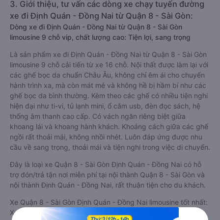
3. Giới thiệu, tư vấn các dòng xe chạy tuyến đường
xe đi Định Quán - Đồng Nai từ Quận 8 - Sài Gòn:
Dòng xe đi Định Quán - Đồng Nai từ Quận 8 - Sài Gòn
limousine 9 chỗ vip, chất lượng cao: Tiện lợi, sang trọng
Là sản phẩm xe đi Định Quán - Đồng Nai từ Quận 8 - Sài Gòn
limousine 9 chỗ cải tiến từ xe 16 chỗ. Nội thất được làm lại với
các ghế bọc da chuẩn Châu Âu, không chỉ êm ái cho chuyến
hành trình xa, mà còn mát mẻ và không hề bị hầm bí như các
ghế bọc da bình thường. Kèm theo các ghế có nhiều tiện nghi
hiện đại như ti-vi, tủ lạnh mini, ổ cắm usb, đèn đọc sách, hệ
thống âm thanh cao cấp. Có vách ngăn riêng biệt giữa
khoang lái và khoang hành khách. Khoảng cách giữa các ghế
ngồi rất thoải mái, không nhồi nhét. Luôn đáp ứng được nhu
cầu về sang trọng, thoải mái và tiện nghi trong việc di chuyển.
Đây là loại xe Quận 8 - Sài Gòn Định Quán - Đồng Nai có hỗ
trợ đón/trả tận nơi miễn phí tại nội thành Quận 8 - Sài Gòn và
nội thành Định Quán - Đồng Nai, rất thuận tiện cho du khách.
Xe Quận 8 - Sài Gòn Định Quán - Đồng Nai limousine tốt nhất:
Xe từ Quận 8 - Sài Gòn đi Định Quán - Đồng Nai limousine