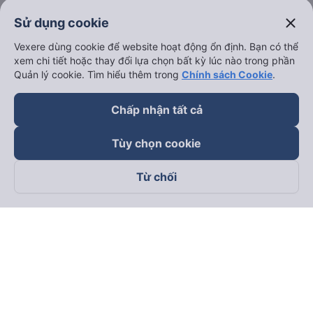
close
Sử dụng cookie
Vexere dùng cookie để website hoạt động ổn định. Bạn có thể
xem chi tiết hoặc thay đổi lựa chọn bất kỳ lúc nào trong phần
Quản lý cookie. Tìm hiểu thêm trong
Chính sách Cookie
.
Chấp nhận tất cả
Tùy chọn cookie
Từ chối
Theo dõi chúng tôi trên
Facebook
Tiktok
Youtube
Công ty TNHH Thương Mại Dịch Vụ Vexere
Địa chỉ đăng ký kinh doanh: 8C Chữ Đồng Tử, Phường Tân
Sơn Nhất, TP. Hồ Chí Minh, Việt Nam