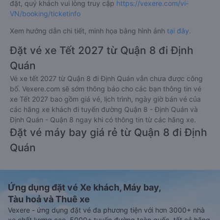
đặt, quý khách vui lòng truy cập
https://vexere.com/vi-
VN/booking/ticketinfo
Xem hướng dẫn chi tiết, minh họa bằng hình ảnh
tại đây.
Đặt vé xe Tết 2027 từ Quận 8 đi Định
Quán
Vé xe tết 2027 từ Quận 8 đi Định Quán vẫn chưa được công
bố. Vexere.com sẽ sớm thông báo cho các bạn thông tin vé
xe Tết 2027 bao gồm giá vé, lịch trình, ngày giờ bán vé của
các hãng xe khách đi tuyến đường Quận 8 - Định Quán và
Định Quán - Quận 8 ngay khi có thông tin từ các hãng xe.
Đặt vé máy bay giá rẻ từ Quận 8 đi Định
Quán
Ứng dụng đặt vé Xe khách, Máy bay,
Tàu hoả và Thuê xe
Vexere - ứng dụng đặt vé đa phương tiện với hơn 3000+ nhà
xe chất lượng cao, 5000+ tuyến đường toàn quốc, tất cả hãng