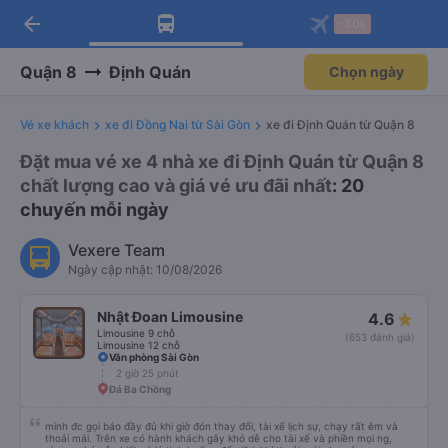
arrow_back
Tải app Vexere ngay!
Tải app Vexere
-30k
Mở app
Mở app
Nhận ưu đãi thành viên độc
-30k/ghế khi đặt vé máy bay qua
quyền
app
Quận 8
Định Quán
Chọn ngày
Vé xe khách
xe đi Đồng Nai từ Sài Gòn
xe đi Định Quán từ Quận 8
Đặt mua vé xe 4 nhà xe đi Định Quán từ Quận 8
chất lượng cao và giá vé ưu đãi nhất
: 20
chuyến mỗi ngày
Vexere Team
Ngày cập nhật: 10/08/2026
Nhật Đoan Limousine
4.6
Limousine 9 chỗ
(653 đánh giá)
Limousine 12 chỗ
Văn phòng Sài Gòn
2 giờ 25 phút
Đá Ba Chồng
mình đc gọi báo đầy đủ khi giờ đón thay đổi, tài xế lịch sự, chạy rất êm và
thoải mái. Trên xe có hành khách gây khó dễ cho tài xế và phiền mọi ng,