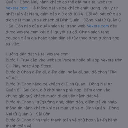
Quán - Đồng Nai, hành khách có thể đặt mua tại website
Vexere.com
- Hệ thống đặt vé xe khách chất lượng, và uy tín
nhất tại Việt Nam, đảm bảo giữ chỗ 100%. Đối với bất cứ giao
dịch đặt mua vé xe khách đi Định Quán - Đồng Nai từ Quận 8
- Sài Gòn nào của quý khách tại trang web
Vexere.com
đều
được Vexere cam kết giải quyết sự cố. Chính sách tặng
coupon giảm giá hoặc hoàn tiền sẽ tùy theo từng trường hợp
sự việc.
Hướng dẫn đặt vé tại Vexere.com:
Bước 1: Truy cập vào website Vexere hoặc tải app Vexere trên
CH Play hoặc App Store.
Bước 2: Chọn điểm đi, điểm đến, ngày đi, sau đó chọn “TÌM
VÉ XE”.
Bước 3: Chọn hãng xe khách đi Định Quán - Đồng Nai từ
Quận 8 - Sài Gòn, giờ khởi hành phù hợp. Bấm chọn vào
khung giờ quý khách muốn đi để tiến hành đặt vé.
Bước 4: Chọn vị trí/giường ghế, điểm đón, điểm trả và nhập
thông tin hành khách khi đặt mua vé xe đi Định Quán - Đồng
Nai từ Quận 8 - Sài Gòn
Bước 5: Chọn hình thức thanh toán vé phù hợp và tiến hành
thanh toán vé.