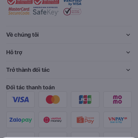
keyboard_arrow_down
Về chúng tôi
keyboard_arrow_down
Hỗ trợ
keyboard_arrow_down
Trở thành đối tác
Đối tác thanh toán