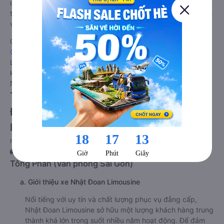
được đánh giá chung có chất lượng Tốt với điểm đánh giá
trung bình từ 4.6/5 dựa trên 653 phản hồi của hành khách Xe
về Định Quán - Đồng Nai từ Quận 8 - Sài Gòn.
Giá vé
xe limousine đi Định Quán - Đồng Nai từ Quận 8 - Sài
Gòn
rẻ nhất là 300000VND của hãng xe Nhật Đoan
Limousine. Tùy thuộc vào vị trí ngồi của bạn và chương trình
khuyến mãi, giá vé Xe Quận 8 - Sài Gòn đi Định Quán - Đồng
Nai limousine này có thể sẽ rẻ hơn
Tư vấn TOP 1 xe khách đi Định Quán -
Đồng Nai từ Quận 8 - Sài Gòn chất
lượng cao, uy tín, giá rẻ nhất 08/2026
null
🚌 1. Xe Nhật Đoan Limousine khởi hành tại 110 Vũ
Tông Phan (Văn phòng Sài Gòn)
a. Giới thiệu xe Nhật Đoan Limousine
Nổi tiếng với uy tín và chất lượng phục vụ đẳng cấp,
Nhật Đoan Limousine sở hữu một lượng khách hàng trung
thành khá lớn trong suốt nhiều năm hoạt động. Để đảm