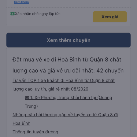
please display the Wi-Fi password clearly inside the cabin for convenience. I
Xem thêm
would definitely ride with them again! -------------- ​ Xe chất lượng tốt và
tài xế lái xe rất an toàn. Để dịch vụ hoàn hảo hơn, tôi góp ý nhà xe nên có
quy định rõ ràng về việc giữ im lặng (tắt âm thanh điện thoại) vào ban đêm
Xác nhận chỗ ngay lập tức
Xem giá
để tránh làm phiền hành khách khác ngủ. Ngoài ra, nhà xe nên dán sẵn mật
khẩu Wi-Fi trong xe để hành khách dễ dàng sử dụng. Tôi vẫn sẽ tiếp tục ủng
hộ nhà xe trong tương lai!
Xem thêm chuyến
Đặt mua vé xe đi Hoà Bình từ Quận 8 chất
lượng cao và giá vé ưu đãi nhất: 42 chuyến
Tư vấn TOP 1 xe khách đi Hoà Bình từ Quận 8 chất
lượng cao, uy tín, giá rẻ nhất 08/2026
🚌 1. Xe Phương Trang khởi hành tại (Quang
Trung)
Những câu hỏi thường gặp về tuyến xe từ Quận 8 đi
Hoà Bình
Thông tin tuyến đường