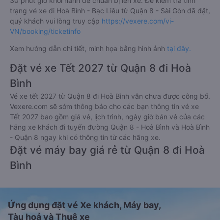
30 phút giờ khởi hành để chuẩn bị lên xe. Để kiểm tra tình
trạng vé xe đi Hoà Bình - Bạc Liêu từ Quận 8 - Sài Gòn đã đặt,
quý khách vui lòng truy cập
https://vexere.com/vi-
VN/booking/ticketinfo
Xem hướng dẫn chi tiết, minh họa bằng hình ảnh
tại đây.
Đặt vé xe Tết 2027 từ Quận 8 đi Hoà
Bình
Vé xe tết 2027 từ Quận 8 đi Hoà Bình vẫn chưa được công bố.
Vexere.com sẽ sớm thông báo cho các bạn thông tin vé xe
Tết 2027 bao gồm giá vé, lịch trình, ngày giờ bán vé của các
hãng xe khách đi tuyến đường Quận 8 - Hoà Bình và Hoà Bình
- Quận 8 ngay khi có thông tin từ các hãng xe.
Đặt vé máy bay giá rẻ từ Quận 8 đi Hoà
Bình
Ứng dụng đặt vé Xe khách, Máy bay,
Tàu hoả và Thuê xe