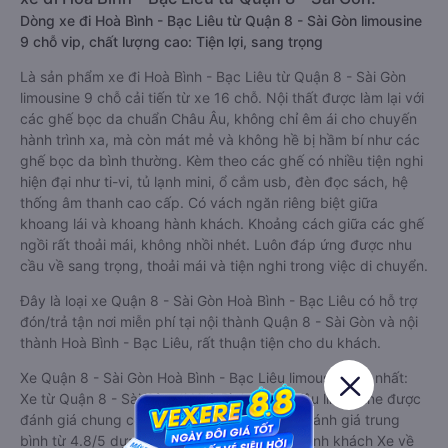
Dòng xe đi Hoà Bình - Bạc Liêu từ Quận 8 - Sài Gòn limousine
9 chỗ vip, chất lượng cao: Tiện lợi, sang trọng
Là sản phẩm xe đi Hoà Bình - Bạc Liêu từ Quận 8 - Sài Gòn
limousine 9 chỗ cải tiến từ xe 16 chỗ. Nội thất được làm lại với
các ghế bọc da chuẩn Châu Âu, không chỉ êm ái cho chuyến
hành trình xa, mà còn mát mẻ và không hề bị hầm bí như các
ghế bọc da bình thường. Kèm theo các ghế có nhiều tiện nghi
hiện đại như ti-vi, tủ lạnh mini, ổ cắm usb, đèn đọc sách, hệ
thống âm thanh cao cấp. Có vách ngăn riêng biệt giữa
khoang lái và khoang hành khách. Khoảng cách giữa các ghế
ngồi rất thoải mái, không nhồi nhét. Luôn đáp ứng được nhu
cầu về sang trọng, thoải mái và tiện nghi trong việc di chuyển.
Đây là loại xe Quận 8 - Sài Gòn Hoà Bình - Bạc Liêu có hỗ trợ
đón/trả tận nơi miễn phí tại nội thành Quận 8 - Sài Gòn và nội
thành Hoà Bình - Bạc Liêu, rất thuận tiện cho du khách.
Xe Quận 8 - Sài Gòn Hoà Bình - Bạc Liêu limousine tốt nhất:
Xe từ Quận 8 - Sài Gòn đi Hoà Bình - Bạc Liêu limousine được
đánh giá chung có chất lượng Tốt với điểm đánh giá trung
bình từ 4.8/5 dựa trên 3952 phản hồi của hành khách Xe về