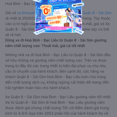
Hoà Bình - Bạc Liêu từ Quận 8 - Sài Gòn.
Giá vé
xe limousine đi Hoà Bình - Bạc Liêu từ Quận 8 - Sài Gòn
rẻ nhất là 250000VND của hãng xe Phương Trang. Tùy thuộc
vào vị trí ngồi của bạn và chương trình khuyến mãi, giá vé Xe
Quận 8 - Sài Gòn đi Hoà Bình - Bạc Liêu limousine này có thể
sẽ rẻ hơn
Dòng xe đi Hoà Bình - Bạc Liêu từ Quận 8 - Sài Gòn giường
nằm chất lượng cao: Thoải mái, giá cả tốt nhất
Những nhà xe đi Hoà Bình - Bạc Liêu từ Quận 8 - Sài Gòn đều
sở hữu những xe giường nằm chất lượng cao. Trên xe được
trang bị đầy đủ các trang thiết bị hiện đại phục vụ cho nhu
cầu di chuyển của hành khách. Bên cạnh đó, các hãng xe
khách Quận 8 - Sài Gòn Hoà Bình - Bạc Liêu luôn chú trọng
đến chất lượng dịch vụ, không ngừng cải thiện để mang đến
trải nghiệm hoàn hảo cho hành khách.
Xe Quận 8 - Sài Gòn Hoà Bình - Bạc Liêu giường nằm tốt nhất:
Xe từ Quận 8 - Sài Gòn đi Hoà Bình - Bạc Liêu giường nằm
được đánh giá chung chất lượng Tốt với điểm đánh giá trung
bình từ 4.8/5 dựa trên 3952 phản hồi của hành khách Xe về