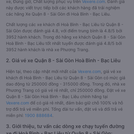
xe, Đúng giờ, Chất lượng phục vụ trên
Vexere.com
. Đánh giá
này được viết trực tiếp bởi các khách hàng đã trải nghiệm
các hãng Xe Quận 8 - Sài Gòn đi Hoà Bình - Bạc Liêu.
Chất lượng các xe khách đi Hoà Bình - Bạc Liêu từ Quận 8 -
Sài Gòn được đánh giá 4.8, với điểm trung bình là 4.8/5 bởi
3952 hành khách. Trong đó hãng xe khách Quận 8 - Sài Gòn
Hoà Bình - Bạc Liêu tốt nhất tuyến được đánh giá 4.8/5 bởi
3952 hành khách là nhà xe Phương Trang.
2. Giá vé xe Quận 8 - Sài Gòn Hoà Bình - Bạc Liêu
Hiện tại, theo cập nhật mới nhất của
Vexere.com
, giá vé xe
khách đi Hoà Bình - Bạc Liêu từ Quận 8 - Sài Gòn có mức giá
dao động từ 250000 đồng - 315000 đồng. Trong đó, nhà xe
Phương Trang có giá vé rẻ nhất, chỉ 250000 đồng. Đặt vé xe
Quận 8 - Sài Gòn Hoà Bình - Bạc Liêu chính hãng tại
Vexere.com
để có giá rẻ nhất, đảm bảo giữ chỗ 100% và hỗ
trợ đổi trả vé miễn phí. Tổng đài tư vấn, đặt vé và đổi trả vé
miễn phí:
1900 888684
.
3. Giới thiệu, tư vấn các dòng xe chạy tuyến đường
xe đi Hoà Bình - Bạc Liêu từ Quận 8 - Sài Gòn: