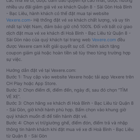
các nhà xe đi, được đảm bảo quyền lợi cao nhất, được hưởng
nhiều ưu đãi giảm giá vé xe khách Quận 8 - Sài Gòn Hoà Bình
- Bạc Liêu, hành khách có thể đặt mua tại website
Vexere.com
- Hệ thống đặt vé xe khách chất lượng, và uy tín
nhất tại Việt Nam, đảm bảo giữ chỗ 100%. Đối với bất cứ giao
dịch đặt mua vé xe khách đi Hoà Bình - Bạc Liêu từ Quận 8 -
Sài Gòn nào của quý khách tại trang web
Vexere.com
đều
được Vexere cam kết giải quyết sự cố. Chính sách tặng
coupon giảm giá hoặc hoàn tiền sẽ tùy theo từng trường hợp
sự việc.
Hướng dẫn đặt vé tại Vexere.com:
Bước 1: Truy cập vào website Vexere hoặc tải app Vexere trên
CH Play hoặc App Store.
Bước 2: Chọn điểm đi, điểm đến, ngày đi, sau đó chọn “TÌM
VÉ XE”.
Bước 3: Chọn hãng xe khách đi Hoà Bình - Bạc Liêu từ Quận 8
- Sài Gòn, giờ khởi hành phù hợp. Bấm chọn vào khung giờ
quý khách muốn đi để tiến hành đặt vé.
Bước 4: Chọn vị trí/giường ghế, điểm đón, điểm trả và nhập
thông tin hành khách khi đặt mua vé xe đi Hoà Bình - Bạc Liêu
từ Quận 8 - Sài Gòn