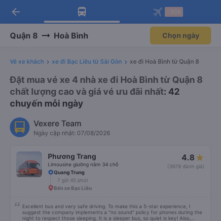
arrow_back
Tải app Vexere ngay!
Tải app Vexere
-30k
Mở app
Mở app
Nhận ưu đãi thành viên độc
-30k/ghế khi đặt vé máy bay qua
quyền
app
Quận 8
Hoà Bình
Chọn ngày
Vé xe khách
xe đi Bạc Liêu từ Sài Gòn
xe đi Hoà Bình từ Quận 8
Đặt mua vé xe 4 nhà xe đi Hoà Bình từ Quận 8
chất lượng cao và giá vé ưu đãi nhất
: 42
chuyến mỗi ngày
Vexere Team
Ngày cập nhật: 07/08/2026
Phương Trang
4.8
Limousine giường nằm 34 chỗ
(3978 đánh giá)
Quang Trung
7 giờ 45 phút
Bến xe Bạc Liêu
Excellent bus and very safe driving. To make this a 5-star experience, I
suggest the company implements a "no sound" policy for phones during the
night to respect those sleeping. It is a sleeper bus, so quiet is key! Also,