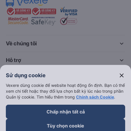
keyboard_arrow_down
Về chúng tôi
keyboard_arrow_down
Hỗ trợ
close
Sử dụng cookie
keyboard_arrow_down
Trở thành đối tác
Vexere dùng cookie để website hoạt động ổn định. Bạn có thể
xem chi tiết hoặc thay đổi lựa chọn bất kỳ lúc nào trong phần
Đối tác thanh toán
Quản lý cookie. Tìm hiểu thêm trong
Chính sách Cookie
.
Chấp nhận tất cả
Tùy chọn cookie