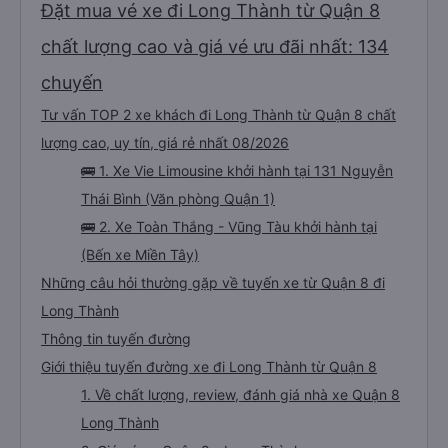
nhân viên tại văn phòng có thể nói được tiếng Anh và rất thân thiện. Tôi sẽ
Đặt mua vé xe đi Long Thành từ Quận 8
giới thiệu công ty dịch vụ vận tải này cho mọi người để có chuyến đi an
toàn.
chất lượng cao và giá vé ưu đãi nhất: 134
chuyến
Tư vấn TOP 2 xe khách đi Long Thành từ Quận 8 chất
lượng cao, uy tín, giá rẻ nhất 08/2026
🚌 1. Xe Vie Limousine khởi hành tại 131 Nguyễn
Thái Bình (Văn phòng Quận 1)
🚌 2. Xe Toàn Thắng - Vũng Tàu khởi hành tại
(Bến xe Miền Tây)
Những câu hỏi thường gặp về tuyến xe từ Quận 8 đi
Long Thành
Thông tin tuyến đường
Giới thiệu tuyến đường xe đi Long Thành từ Quận 8
1. Về chất lượng, review, đánh giá nhà xe Quận 8
Long Thành