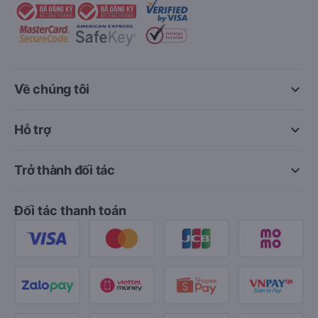
keyboard_arrow_down
Về chúng tôi
keyboard_arrow_down
Hỗ trợ
keyboard_arrow_down
Trở thành đối tác
Đối tác thanh toán