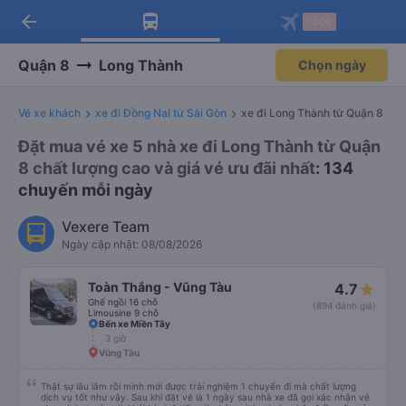
arrow_back
Tải app Vexere ngay!
Tải app Vexere
-30k
Mở app
Mở app
Nhận ưu đãi thành viên độc
-30k/ghế khi đặt vé máy bay qua
quyền
app
Quận 8
Long Thành
Chọn ngày
Vé xe khách
xe đi Đồng Nai từ Sài Gòn
xe đi Long Thành từ Quận 8
Đặt mua vé xe 5 nhà xe đi Long Thành từ Quận
8 chất lượng cao và giá vé ưu đãi nhất
: 134
chuyến mỗi ngày
Vexere Team
Ngày cập nhật: 08/08/2026
Toàn Thắng - Vũng Tàu
4.7
Ghế ngồi 16 chỗ
(894 đánh giá)
Limousine 9 chỗ
Bến xe Miền Tây
3 giờ
Vũng Tàu
Thật sự lâu lắm rồi mình mới được trải nghiệm 1 chuyến đi mà chất lượng
dịch vụ tốt như vậy. Sau khi đặt vé là 1 ngày sau nhà xe đã gọi xác nhận vé