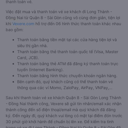
thanh toán vé.
Việc đặt mua và thanh toán vé xe khách đi Long Thành -
Đồng Nai từ Quận 8 - Sài Gòn cũng vô cùng đơn giản, tiện lợi
khi
Vexere.com
hỗ trợ đến 06 hình thức thanh toán khác nhau
bao gồm:
Thanh toán bằng tiền mặt tại các cửa hàng tiện lợi và
siêu thị gần nhà.
Thanh toán bằng thẻ thanh toán quốc tế (Visa, Master
Card, JCB).
Thanh toán bằng thẻ ATM đã đăng ký thanh toán trực
tuyến (Internet Banking).
Thanh toán bằng hình thức chuyển khoản ngân hàng.
Bên cạnh đó, quý khách cũng có thể thanh toán vé
thông qua các ví Momo, ZaloPay, AirPay, VNPay,…
Sau khi thanh toán vé xe khách Quận 8 - Sài Gòn Long Thành
- Đồng Nai thành công, Vexere sẽ gửi tin nhắn/email xác nhận
thành công đến số điện thoại/email mà quý khách đã đăng
ký. Đến ngày đi, quý khách vui lòng có mặt tại điểm đón trước
30 phút giờ khởi hành để chuẩn bị lên xe. Để kiểm tra tình
trạng vé xe đi Long Thành - Đồng Nai từ Quận 8 - Sài Gòn đã