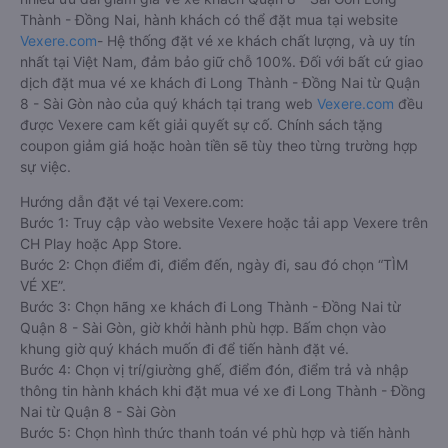
Thành - Đồng Nai, hành khách có thể đặt mua tại website
Vexere.com
- Hệ thống đặt vé xe khách chất lượng, và uy tín
nhất tại Việt Nam, đảm bảo giữ chỗ 100%. Đối với bất cứ giao
dịch đặt mua vé xe khách đi Long Thành - Đồng Nai từ Quận
8 - Sài Gòn nào của quý khách tại trang web
Vexere.com
đều
được Vexere cam kết giải quyết sự cố. Chính sách tặng
coupon giảm giá hoặc hoàn tiền sẽ tùy theo từng trường hợp
sự việc.
Hướng dẫn đặt vé tại Vexere.com:
Bước 1: Truy cập vào website Vexere hoặc tải app Vexere trên
CH Play hoặc App Store.
Bước 2: Chọn điểm đi, điểm đến, ngày đi, sau đó chọn “TÌM
VÉ XE”.
Bước 3: Chọn hãng xe khách đi Long Thành - Đồng Nai từ
Quận 8 - Sài Gòn, giờ khởi hành phù hợp. Bấm chọn vào
khung giờ quý khách muốn đi để tiến hành đặt vé.
Bước 4: Chọn vị trí/giường ghế, điểm đón, điểm trả và nhập
thông tin hành khách khi đặt mua vé xe đi Long Thành - Đồng
Nai từ Quận 8 - Sài Gòn
Bước 5: Chọn hình thức thanh toán vé phù hợp và tiến hành