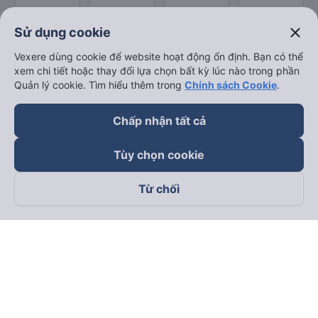
close
Sử dụng cookie
Vexere dùng cookie để website hoạt động ổn định. Bạn có thể
xem chi tiết hoặc thay đổi lựa chọn bất kỳ lúc nào trong phần
Quản lý cookie. Tìm hiểu thêm trong
Chính sách Cookie
.
Chấp nhận tất cả
Tùy chọn cookie
Từ chối
Theo dõi chúng tôi trên
Facebook
Tiktok
Youtube
Công ty TNHH Thương Mại Dịch Vụ Vexere
Địa chỉ đăng ký kinh doanh: 8C Chữ Đồng Tử, Phường Tân
Sơn Nhất, TP. Hồ Chí Minh, Việt Nam