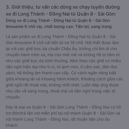
3. Giới thiệu, tư vấn các dòng xe chạy tuyến đường
xe đi Long Thành - Đồng Nai từ Quận 8 - Sài Gòn:
Dòng xe đi Long Thành - Đồng Nai từ Quận 8 - Sài Gòn
limousine 9 chỗ vip, chất lượng cao: Tiện lợi, sang trọng
Là sản phẩm xe đi Long Thành - Đồng Nai từ Quận 8 - Sài
Gòn limousine 9 chỗ cải tiến từ xe 16 chỗ. Nội thất được làm
lại với các ghế bọc da chuẩn Châu Âu, không chỉ êm ái cho
chuyến hành trình xa, mà còn mát mẻ và không hề bị hầm bí
như các ghế bọc da bình thường. Kèm theo các ghế có nhiều
tiện nghi hiện đại như ti-vi, tủ lạnh mini, ổ cắm usb, đèn đọc
sách, hệ thống âm thanh cao cấp. Có vách ngăn riêng biệt
giữa khoang lái và khoang hành khách. Khoảng cách giữa các
ghế ngồi rất thoải mái, không nhồi nhét. Luôn đáp ứng được
nhu cầu về sang trọng, thoải mái và tiện nghi trong việc di
chuyển.
Đây là loại xe Quận 8 - Sài Gòn Long Thành - Đồng Nai có hỗ
trợ đón/trả tận nơi miễn phí tại nội thành Quận 8 - Sài Gòn và
nội thành Long Thành - Đồng Nai, rất thuận tiện cho du
khách.