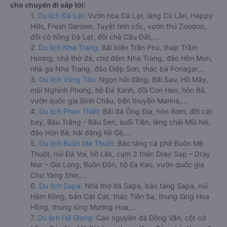
cho chuyến đi sắp tới:
1.
Du lịch Đà Lạt:
Vườn hoa Đà Lạt, làng Cù Lần, Happy
Hills, Fresh Garden, Tuyệt tình cốc, vườn thú Zoodoo,
đồi cỏ hồng Đà Lạt, đồi chè Cầu Đất,...
2.
Du lịch Nha Trang:
Bãi biển Trần Phú, tháp Trầm
Hương, nhà thờ đá, chợ đêm Nha Trang, đảo Hòn Mun,
nhà ga Nha Trang, đảo Điệp Sơn, thác bà Ponagar,...
3.
Du lịch Vũng Tàu:
Ngọn hải đăng, Bãi Sau, Hồ Mây,
mũi Nghinh Phong, hồ Đá Xanh, đồi Con Heo, hòn Bà,
vườn quốc gia Bình Châu, bến thuyền Marina,...
4.
Du lịch Phan Thiết:
Bãi đá Ông Địa, hòn Rơm, đồi cát
bay, Bàu Trắng - Bàu Sen, suối Tiên, làng chài Mũi Né,
đảo Hòn Bà, hải đăng Kê Gà,...
5.
Du lịch Buôn Ma Thuột:
Bảo tàng cà phê Buôn Mê
Thuột, núi Đá Voi, hồ Lắk, cụm 3 thác Dray Sap – Dray
Nur – Gia Long, Buôn Đôn, hồ Ea Kao, vườn quốc gia
Chư Yang Shin,...
6.
Du lịch Sapa:
Nhà thờ đá Sapa, bảo tàng Sapa, núi
Hàm Rồng, bản Cát Cát, thác Tiên Sa, thung lũng Hoa
Hồng, thung lũng Mường Hoa,...
7.
Du lịch Hà Giang:
Cao nguyên đá Đồng Văn, cột cờ