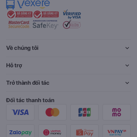
keyboard_arrow_down
Về chúng tôi
keyboard_arrow_down
Hỗ trợ
keyboard_arrow_down
Trở thành đối tác
Đối tác thanh toán