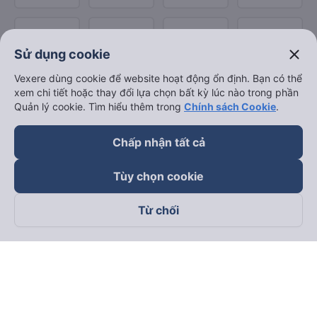
close
Sử dụng cookie
Vexere dùng cookie để website hoạt động ổn định. Bạn có thể
xem chi tiết hoặc thay đổi lựa chọn bất kỳ lúc nào trong phần
Quản lý cookie. Tìm hiểu thêm trong
Chính sách Cookie
.
Chấp nhận tất cả
Tùy chọn cookie
Từ chối
Theo dõi chúng tôi trên
Facebook
Tiktok
Youtube
Công ty TNHH Thương Mại Dịch Vụ Vexere