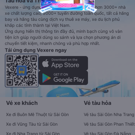
Tàu hoả và Thuê xe
Vexere - ứng dụng đặt vé đa phương tiện với hơn 3000+ nhà
xe chất lượng cao, 5000+ tuyến đường toàn quốc, tất cả hãng
bay và hãng tàu cùng dịch vụ thuê xe máy, xe du lịch phủ
khắp các tỉnh thành tại Việt Nam.
Ứng dụng hiển thị thông tin đầy đủ, minh bạch cùng vô vàn
tiện ích giúp người dùng so sánh và lựa chọn phương án di
chuyển tiết kiệm, nhanh chóng và phù hợp nhất.
Tải ứng dụng Vexere ngay
Vé xe khách
Vé tàu hỏa
Xe đi Buôn Mê Thuột từ Sài Gòn
Vé tàu Sài Gòn Nha Trang
Xe đi Vũng Tàu từ Sài Gòn
Vé tàu Sài Gòn Phan Thiết
Xe đi Nha Trang từ Sài Gòn
Vé tàu Sài Gòn Đà Nẵng