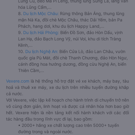
Lũng Cú, đèo Mã Pí Lèng, thung lũng Sủng Là, làng văn
hóa Lũng Cẩm,...
8.
Du lịch Mộc Châu:
Rừng thông Bản Áng, thung lũng
mận Nà Ka, đồi chè Mộc Châu, thác Dải Yếm, bản Pa
Phách, hang dơi, khu du lịch Happy Land,...
9.
Du lịch Hải Phòng:
Biển Đồ Sơn, đảo Hòn Dấu, vịnh
Lan Hạ, đảo Bạch Long Vỹ, núi Voi, khu di tích Tràng
Kênh,...
10.
Du lịch Nghệ An:
Biển Cửa Lò, đảo Lan Châu, vườn
quốc gia Pù Mát, đồi chè Thanh Chương, đảo Hòn Ngư,
cánh đồng hoa hướng dương, đồng cừu Nghệ An, biển
Thiên Cầm,...
Vexere.com
là hệ thống hỗ trợ đặt vé xe khách, máy bay, tàu
hoả và thuê xe máy, xe du lịch trên nhiều tuyến đường khắp
cả nước.
Với Vexere, việc lập kế hoạch cho hành trình di chuyển trở nên
vô cùng đơn giản, linh hoạt và được cá nhân hóa hơn bao giờ
hết. Vexere hiện là nền tảng kết nối hành khách với các đối
tác hàng đầu trong lĩnh vực đi lại, bao gồm:
• 2000+ hãng xe chất lượng cao trên 5000+ tuyến
đường trong và ngoài nước.