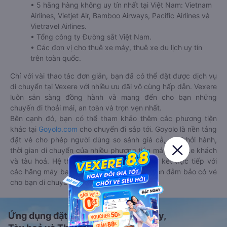
• 5 hãng hàng không uy tín nhất tại Việt Nam: Vietnam
Airlines, Vietjet Air, Bamboo Airways, Pacific Airlines và
Vietravel Airlines.
• Tổng công ty Đường sắt Việt Nam.
• Các đơn vị cho thuê xe máy, thuê xe du lịch uy tín
trên toàn quốc.
Chỉ với vài thao tác đơn giản, bạn đã có thể đặt được dịch vụ
di chuyển tại Vexere với nhiều ưu đãi vô cùng hấp dẫn. Vexere
luôn sẵn sàng đồng hành và mang đến cho bạn những
chuyến đi thoải mái, an toàn và trọn vẹn nhất.
Bên cạnh đó, bạn có thể tham khảo thêm các phương tiện
khác tại
Goyolo.com
cho chuyến đi sắp tới. Goyolo là nền tảng
đặt vé cho phép người dùng so sánh giá cả, giờ khởi hành,
thời gian di chuyển của nhiều phương tiện máy bay, xe khách
và tàu hoả. Hệ thống của Goyolo được liên kết trực tiếp với
các hãng máy bay, xe khách và tàu hoả, luôn đảm bảo có vé
cho bạn di chuyển.
Ứng dụng đặt vé Xe khách, Máy bay,