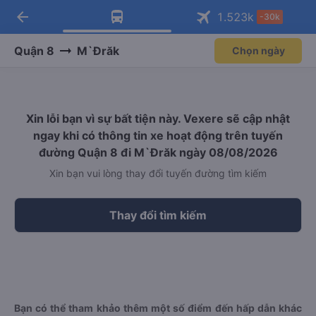
arrow_back
Tải app Vexere ngay!
Tải app Vexere
1.523
k
-30k
Mở app
Mở app
Nhận ưu đãi thành viên độc
-30k/ghế khi đặt vé máy bay qua
quyền
app
Quận 8
M`Đrăk
Chọn ngày
Xin lỗi bạn vì sự bất tiện này. Vexere sẽ cập nhật
ngay khi có thông tin xe hoạt động trên tuyến
đường Quận 8 đi M`Đrăk ngày 08/08/2026
Xin bạn vui lòng thay đổi tuyến đường tìm kiếm
Thay đổi tìm kiếm
Bạn có thể tham khảo thêm một số điểm đến hấp dẫn khác