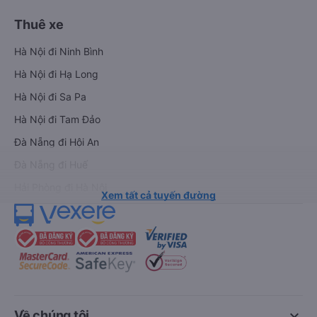
Thuê xe
Hà Nội đi Ninh Bình
Hà Nội đi Hạ Long
Hà Nội đi Sa Pa
Hà Nội đi Tam Đảo
Đà Nẵng đi Hội An
Đà Nẵng đi Huế
Hải Phòng đi Hà Nội
Xem tất cả tuyến đường
keyboard_arrow_down
Về chúng tôi