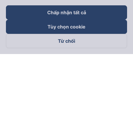
Chấp nhận tất cả
Tùy chọn cookie
Từ chối
Theo dõi chúng tôi trên
Facebook
Tiktok
Youtube
Công ty TNHH Thương Mại Dịch Vụ Vexere
Địa chỉ đăng ký kinh doanh: 8C Chữ Đồng Tử, Phường Tân
Sơn Nhất, TP. Hồ Chí Minh, Việt Nam
Địa chỉ
:
Lầu 2, toà nhà H3 Circo Hoàng Diệu, 384 Hoàng Diệu,
Phường Khánh Hội, TP Hồ Chí Minh, Việt Nam
Tầng 3, toà nhà 101 Láng Hạ, 101 Láng Hạ, Phường Láng, TP.
Hà Nội, Việt Nam
Giấy chứng nhận ĐKKD số 0315133726 do Sở KH và ĐT TP.
Hồ Chí Minh cấp lần đầu ngày 27/6/2018