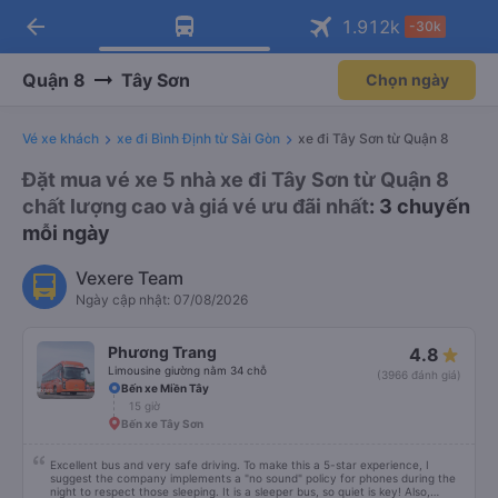
arrow_back
Tải app Vexere ngay!
Tải app Vexere
1.912
k
-30k
Mở app
Mở app
Nhận ưu đãi thành viên độc
-30k/ghế khi đặt vé máy bay qua
quyền
app
Quận 8
Tây Sơn
Chọn ngày
Vé xe khách
xe đi Bình Định từ Sài Gòn
xe đi Tây Sơn từ Quận 8
Đặt mua vé xe 5 nhà xe đi Tây Sơn từ Quận 8
chất lượng cao và giá vé ưu đãi nhất
: 3 chuyến
mỗi ngày
Vexere Team
Ngày cập nhật: 07/08/2026
Phương Trang
4.8
Limousine giường nằm 34 chỗ
(3966 đánh giá)
Bến xe Miền Tây
15 giờ
Bến xe Tây Sơn
Excellent bus and very safe driving. To make this a 5-star experience, I
suggest the company implements a "no sound" policy for phones during the
night to respect those sleeping. It is a sleeper bus, so quiet is key! Also,