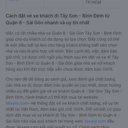
TP.HCM
Cách đặt vé xe khách đi Tây Sơn - Bình Định từ
Quận 8 - Sài Gòn nhanh và uy tín nhất
Việc có rất nhiều nhà xe Quận 8 - Sài Gòn Tây Sơn - Bình Định
giúp cho du khách có đa dạng sự lựa chọn. Đây cũng có thể
là một điều bất lợi làm cho hàng khách không biết nên chọn
nhà xe nào là phù hợp với mình. Bên cạnh đó, việc đảm bảo
giữ chỗ, có được chỗ ngồi yêu thích sau khi đặt vé xe đi Tây
Sơn - Bình Định từ Quận 8 - Sài Gòn giữa nhà xe với khách
hàng sau khi đặt trực tiếp vẫn chưa được đảm bảo 100%.
Cho nên để dễ dàng so sánh giá, xem đánh giá chất lượng
các nhà xe đi, được đảm bảo quyền lợi cao nhất, được hưởng
nhiều ưu đãi giảm giá vé xe khách Quận 8 - Sài Gòn Tây Sơn -
Bình Định, hành khách có thể đặt mua tại website
Vexere.com
- Hệ thống đặt vé xe khách chất lượng, và uy tín
nhất tại Việt Nam, đảm bảo giữ chỗ 100%. Đối với bất cứ giao
dịch đặt mua vé xe khách đi Tây Sơn - Bình Định từ Quận 8 -
Sài Gòn nào của quý khách tại trang web
Vexere.com
đều
được Vexere cam kết giải quyết sự cố. Chính sách tặng