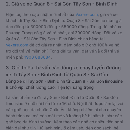
2. Giá vé xe Quận 8 - Sài Gòn Tây Sơn - Bình Định
Hiện tại, theo cập nhật mới nhất của
Vexere.com
, giá vé xe
khách đi Tây Sơn - Bình Định từ Quận 8 - Sài Gòn có mức giá
dao động từ 390000 đồng - 550000 đồng. Trong đó, nhà xe
Phương Trang có giá vé rẻ nhất, chỉ 390000 đồng. Đặt vé xe
Quận 8 - Sài Gòn Tây Sơn - Bình Định chính hãng tại
Vexere.com
để có giá rẻ nhất, đảm bảo giữ chỗ 100% và hỗ
trợ đổi trả vé miễn phí. Tổng đài tư vấn, đặt vé và đổi trả vé
miễn phí:
1900 888684
.
3. Giới thiệu, tư vấn các dòng xe chạy tuyến đường
xe đi Tây Sơn - Bình Định từ Quận 8 - Sài Gòn:
Dòng xe đi Tây Sơn - Bình Định từ Quận 8 - Sài Gòn limousine
9 chỗ vip, chất lượng cao: Tiện lợi, sang trọng
Là sản phẩm xe đi Tây Sơn - Bình Định từ Quận 8 - Sài Gòn
limousine 9 chỗ cải tiến từ xe 16 chỗ. Nội thất được làm lại với
các ghế bọc da chuẩn Châu Âu, không chỉ êm ái cho chuyến
hành trình xa, mà còn mát mẻ và không hề bị hầm bí như các
ghế bọc da bình thường. Kèm theo các ghế có nhiều tiện nghi
hiện đại như ti-vi, tủ lạnh mini, ổ cắm usb, đèn đọc sách, hệ