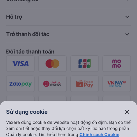
keyboard_arrow_down
Hỗ trợ
keyboard_arrow_down
Trở thành đối tác
Đối tác thanh toán
close
Sử dụng cookie
Vexere dùng cookie để website hoạt động ổn định. Bạn có thể
xem chi tiết hoặc thay đổi lựa chọn bất kỳ lúc nào trong phần
Quản lý cookie. Tìm hiểu thêm trong
Chính sách Cookie
.