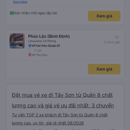
please display the Wi-Fi password clearly inside the cabin for convenience. I
Xem thêm
would definitely ride with them again! -------------- ​ Xe chất lượng tốt và
tài xế lái xe rất an toàn. Để dịch vụ hoàn hảo hơn, tôi góp ý nhà xe nên có
quy định rõ ràng về việc giữ im lặng (tắt âm thanh điện thoại) vào ban đêm
Xác nhận chỗ ngay lập tức
Xem giá
để tránh làm phiền hành khách khác ngủ. Ngoài ra, nhà xe nên dán sẵn mật
khẩu Wi-Fi trong xe để hành khách dễ dàng sử dụng. Tôi vẫn sẽ tiếp tục ủng
hộ nhà xe trong tương lai!
star_rate
Phúc Lộc (Bình Định)
Limousine 24 Phòng
(0 đánh giá)
VP Sài Gòn (Quận 8)
12 giờ
VP Tây Sơn
Xem giá
Đặt mua vé xe đi Tây Sơn từ Quận 8 chất
lượng cao và giá vé ưu đãi nhất: 3 chuyến
Tư vấn TOP 2 xe khách đi Tây Sơn từ Quận 8 chất
lượng cao, uy tín, giá rẻ nhất 08/2026