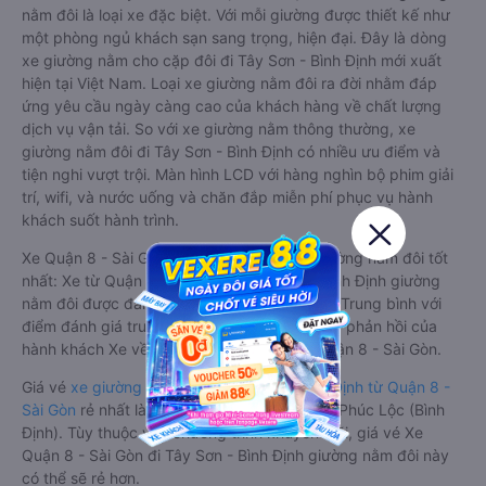
nằm đôi là loại xe đặc biệt. Với mỗi giường được thiết kế như
một phòng ngủ khách sạn sang trọng, hiện đại. Đây là dòng
xe giường nằm cho cặp đôi đi Tây Sơn - Bình Định mới xuất
hiện tại Việt Nam. Loại xe giường nằm đôi ra đời nhằm đáp
ứng yêu cầu ngày càng cao của khách hàng về chất lượng
dịch vụ vận tải. So với xe giường nằm thông thường, xe
giường nằm đôi đi Tây Sơn - Bình Định có nhiều ưu điểm và
tiện nghi vượt trội. Màn hình LCD với hàng nghìn bộ phim giải
trí, wifi, và nước uống và chăn đắp miễn phí phục vụ hành
khách suốt hành trình.
Xe Quận 8 - Sài Gòn Tây Sơn - Bình Định giường nằm đôi tốt
nhất: Xe từ Quận 8 - Sài Gòn đi Tây Sơn - Bình Định giường
nằm đôi được đánh giá chung có chất lượng Trung bình với
điểm đánh giá trung bình từ 0.0/5 dựa trên 0 phản hồi của
hành khách Xe về Tây Sơn - Bình Định từ Quận 8 - Sài Gòn.
Giá vé
xe giường nằm đôi đi Tây Sơn - Bình Định từ Quận 8 -
Sài Gòn
rẻ nhất là 550000VND của hãng xe Phúc Lộc (Bình
Định). Tùy thuộc vào chương trình khuyến mãi, giá vé Xe
Quận 8 - Sài Gòn đi Tây Sơn - Bình Định giường nằm đôi này
có thể sẽ rẻ hơn.