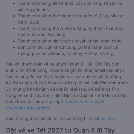
Thanh toán bằng tiền mặt tại các cửa hàng tiện lợi và
siêu thị gần nhà.
Thanh toán bằng thẻ thanh toán quốc tế (Visa, Master
Card, JCB).
Thanh toán bằng thẻ ATM đã đăng ký thanh toán trực
tuyến (Internet Banking).
Thanh toán bằng hình thức chuyển khoản ngân hàng.
Bên cạnh đó, quý khách cũng có thể thanh toán vé
thông qua các ví Momo, ZaloPay, AirPay, VNPay,…
Sau khi thanh toán vé xe khách Quận 8 - Sài Gòn Tây Sơn -
Bình Định thành công, Vexere sẽ gửi tin nhắn/email xác nhận
thành công đến số điện thoại/email mà quý khách đã đăng
ký. Đến ngày đi, quý khách vui lòng có mặt tại điểm đón trước
30 phút giờ khởi hành để chuẩn bị lên xe. Để kiểm tra tình
trạng vé xe đi Tây Sơn - Bình Định từ Quận 8 - Sài Gòn đã đặt,
quý khách vui lòng truy cập
https://vexere.com/vi-
VN/booking/ticketinfo
Xem hướng dẫn chi tiết, minh họa bằng hình ảnh
tại đây.
Đặt vé xe Tết 2027 từ Quận 8 đi Tây