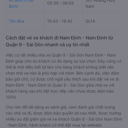
An Bình (Thái
501 Hoàng Hữu
K
05:30 - 06:05
Bình)
Nam
V
K
Tân Aba
15:42 - 18:42
QL1A
V
Cách đặt vé xe khách đi Nam Định - Nam Định từ
Quận 9 - Sài Gòn nhanh và uy tín nhất
Việc có rất nhiều nhà xe Quận 9 - Sài Gòn Nam Định - Nam
Định giúp cho du khách có đa dạng sự lựa chọn. Đây cũng có
thể là một điều bất lợi làm cho hàng khách không biết nên
chọn nhà xe nào là phù hợp với mình. Bên cạnh đó, việc đảm
bảo giữ chỗ, có được chỗ ngồi yêu thích sau khi đặt vé xe đi
Nam Định - Nam Định từ Quận 9 - Sài Gòn giữa nhà xe với
khách hàng sau khi đặt trực tiếp vẫn chưa được đảm bảo
100%.
Cho nên để dễ dàng so sánh giá, xem đánh giá chất lượng
các nhà xe đi, được đảm bảo quyền lợi cao nhất, được hưởng
nhiều ưu đãi giảm giá vé xe khách Quận 9 - Sài Gòn Nam Định
- Nam Định, hành khách có thể đặt mua tại website