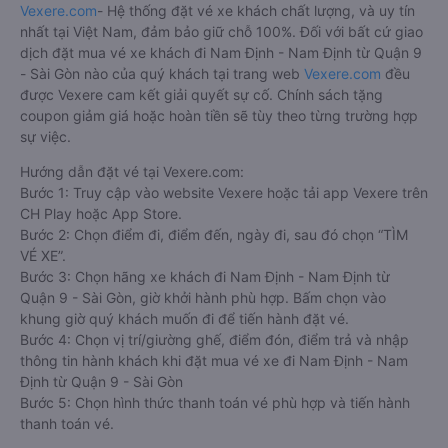
Vexere.com
- Hệ thống đặt vé xe khách chất lượng, và uy tín
nhất tại Việt Nam, đảm bảo giữ chỗ 100%. Đối với bất cứ giao
dịch đặt mua vé xe khách đi Nam Định - Nam Định từ Quận 9
- Sài Gòn nào của quý khách tại trang web
Vexere.com
đều
được Vexere cam kết giải quyết sự cố. Chính sách tặng
coupon giảm giá hoặc hoàn tiền sẽ tùy theo từng trường hợp
sự việc.
Hướng dẫn đặt vé tại Vexere.com:
Bước 1: Truy cập vào website Vexere hoặc tải app Vexere trên
CH Play hoặc App Store.
Bước 2: Chọn điểm đi, điểm đến, ngày đi, sau đó chọn “TÌM
VÉ XE”.
Bước 3: Chọn hãng xe khách đi Nam Định - Nam Định từ
Quận 9 - Sài Gòn, giờ khởi hành phù hợp. Bấm chọn vào
khung giờ quý khách muốn đi để tiến hành đặt vé.
Bước 4: Chọn vị trí/giường ghế, điểm đón, điểm trả và nhập
thông tin hành khách khi đặt mua vé xe đi Nam Định - Nam
Định từ Quận 9 - Sài Gòn
Bước 5: Chọn hình thức thanh toán vé phù hợp và tiến hành
thanh toán vé.