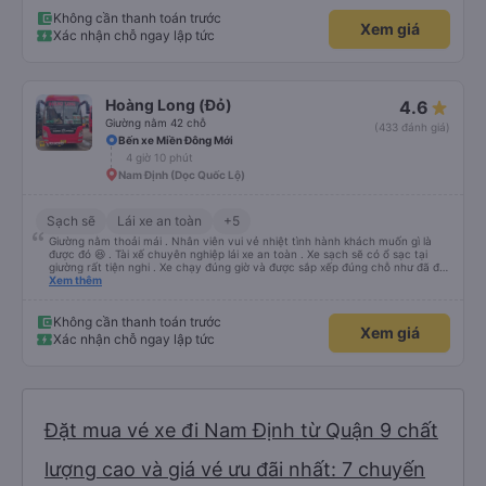
Không cần thanh toán trước
Xem giá
Xác nhận chỗ ngay lập tức
Hoàng Long (Đỏ)
4.6
Giường nằm 42 chỗ
(433 đánh giá)
Bến xe Miền Đông Mới
4 giờ 10 phút
Nam Định (Dọc Quốc Lộ)
Sạch sẽ
Lái xe an toàn
+5
Giường nằm thoải mái . Nhân viên vui vẻ nhiệt tình hành khách muốn gì là
được đó 😆 . Tài xế chuyên nghiệp lái xe an toàn . Xe sạch sẽ có ổ sạc tại
giường rất tiện nghi . Xe chạy đúng giờ và được sắp xếp đúng chỗ như đã đặt
. Điểm 10 cho hoàng long đỏ 👍
Xem thêm
Không cần thanh toán trước
Xem giá
Xác nhận chỗ ngay lập tức
Đặt mua vé xe đi Nam Định từ Quận 9 chất
lượng cao và giá vé ưu đãi nhất: 7 chuyến