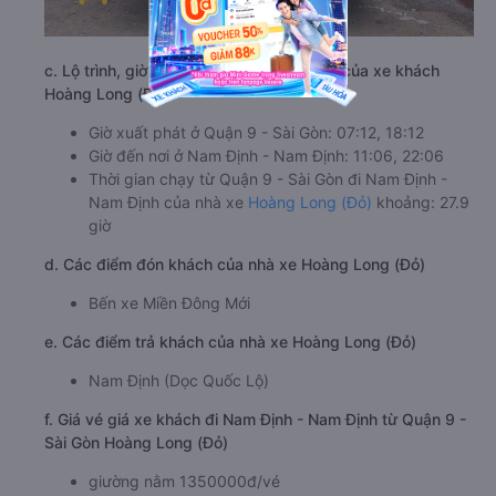
c. Lộ trình, giờ khởi hành và giờ kết thúc của xe khách
Hoàng Long (Đỏ)
Giờ xuất phát ở Quận 9 - Sài Gòn: 07:12, 18:12
Giờ đến nơi ở Nam Định - Nam Định: 11:06, 22:06
Thời gian chạy từ Quận 9 - Sài Gòn đi Nam Định -
Nam Định của nhà xe
Hoàng Long (Đỏ)
khoảng: 27.9
giờ
d. Các điểm đón khách của nhà xe Hoàng Long (Đỏ)
Bến xe Miền Đông Mới
e. Các điểm trả khách của nhà xe Hoàng Long (Đỏ)
Nam Định (Dọc Quốc Lộ)
f. Giá vé giá xe khách đi Nam Định - Nam Định từ Quận 9 -
Sài Gòn Hoàng Long (Đỏ)
giường nằm 1350000đ/vé