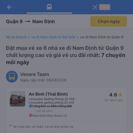
arrow_back
Tải app Vexere ngay!
Tải app Vexere
-30k
Mở app
Mở app
Nhận ưu đãi thành viên độc
-30k/ghế khi đặt vé máy bay qua
quyền
app
Quận 9
Nam Định
Chọn ngày
Vé xe khách
xe đi Nam Định từ Sài Gòn
xe đi Nam Định từ Quận 9
Đặt mua vé xe 6 nhà xe đi Nam Định từ Quận 9
chất lượng cao và giá vé ưu đãi nhất
: 7 chuyến
mỗi ngày
Vexere Team
Ngày cập nhật: 08/08/2026
An Bình (Thái Bình)
4.6
Limousine Giường Phòng 32 Chỗ
(87 đánh giá)
Limousine giường phòng 22 chỗ
Cổng Bến xe Miền Đông Mới
1 giờ 30 phút
Nam Định (Dọc Quốc Lộ)
Xe chạy êm, an toàn. Lái xe ứng xử lịch sự