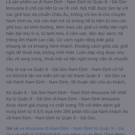
Là sản phẩm xe đi Nam Định - Nam Định từ Quận 9 - Sài Gòn
limousine 9 chỗ cải tiến từ xe 16 chỗ. Nội thất được làm lại với
các ghế bọc da chuẩn Châu Âu, không chỉ êm ái cho chuyến
hành trình xa, mà còn mát mẻ và không hề bị hầm bí như các
ghế bọc da bình thường. Kèm theo các ghế có nhiều tiện nghi
hiện đại như ti-vi, tủ lạnh mini, ổ cắm usb, đèn đọc sách, hệ
thống âm thanh cao cấp. Có vách ngăn riêng biệt giữa
khoang lái và khoang hành khách. Khoảng cách giữa các ghế
ngồi rất thoải mái, không nhồi nhét. Luôn đáp ứng được nhu
cầu về sang trọng, thoải mái và tiện nghi trong việc di chuyển.
Đây là loại xe Quận 9 - Sài Gòn Nam Định - Nam Định có hỗ
trợ đón/trả tận nơi miễn phí tại nội thành Quận 9 - Sài Gòn và
nội thành Nam Định - Nam Định, rất thuận tiện cho du khách.
Xe Quận 9 - Sài Gòn Nam Định - Nam Định limousine tốt nhất:
Xe từ Quận 9 - Sài Gòn đi Nam Định - Nam Định limousine
được đánh giá chung có chất lượng Tốt với điểm đánh giá
trung bình từ 4.5/5 dựa trên 285 phản hồi của hành khách Xe
về Nam Định - Nam Định từ Quận 9 - Sài Gòn.
Giá vé
xe limousine đi Nam Định - Nam Định từ Quận 9 - Sài
Gòn
rẻ nhất là 1170000VND của hãng xe An Bình (Thái Bình).