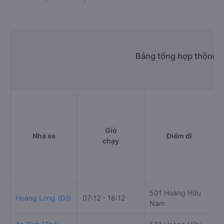
Bảng tổng hợp thông t
Giờ
Nhà xe
Điểm đi
chạy
501 Hoàng Hữu
K
Hoàng Long (Đỏ)
07:12 - 18:12
Nam
V