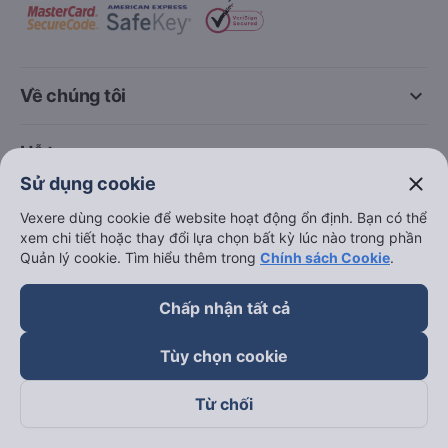
keyboard_arrow_down
Về chúng tôi
keyboard_arrow_down
Hỗ trợ
close
Sử dụng cookie
keyboard_arrow_down
Trở thành đối tác
Vexere dùng cookie để website hoạt động ổn định. Bạn có thể
xem chi tiết hoặc thay đổi lựa chọn bất kỳ lúc nào trong phần
Quản lý cookie. Tìm hiểu thêm trong
Chính sách Cookie
.
Đối tác thanh toán
Chấp nhận tất cả
Tùy chọn cookie
Từ chối