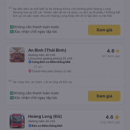
Ra đến bên xe mới biết là Xe Hoàng Khoa chứ không phải Hoàng Long!
Nhưng mọi sự tốt cả ! Nhân viên lái xe và phục vụ lịch sự lễ phép ! Không bất
lịch sự và xấc xược như xe Hoàng Long khác khi đi từ Sài Gòn ra Hà Nội.
Không cần thanh toán trước
Xem giá
Xác nhận chỗ ngay lập tức
An Bình (Thái Bình)
4.6
Giường nằm 40 chỗ
(87 đánh giá)
Limousine giường phòng 22 chỗ
Cổng Bến xe Miền Đông Mới
23 giờ
Thanh Hóa (dọc Quốc Lộ 1A)
Xe chạy êm, an toàn. Lái xe ứng xử lịch sự
Không cần thanh toán trước
Xem giá
Xác nhận chỗ ngay lập tức
star_rate
Hoàng Long (Đỏ)
4.6
Giường nằm 42 chỗ
(432 đánh giá)
Bến xe Miền Đông Mới