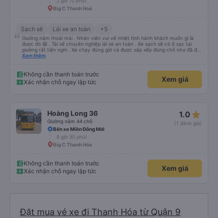
2 giờ 10 phút
Big C Thanh Hoá
Sạch sẽ
Lái xe an toàn
+5
Giường nằm thoải mái . Nhân viên vui vẻ nhiệt tình hành khách muốn gì là
được đó 😆 . Tài xế chuyên nghiệp lái xe an toàn . Xe sạch sẽ có ổ sạc tại
giường rất tiện nghi . Xe chạy đúng giờ và được sắp xếp đúng chỗ như đã đặt
. Điểm 10 cho hoàng long đỏ 👍
Xem thêm
Không cần thanh toán trước
Xem giá
Xác nhận chỗ ngay lập tức
star_rate
Hoàng Long 36
1.0
Giường nằm 44 chỗ
(1 đánh giá)
Bến xe Miền Đông Mới
8 giờ 30 phút
Big C Thanh Hóa
Không cần thanh toán trước
Xem giá
Xác nhận chỗ ngay lập tức
Đặt mua vé xe đi Thanh Hóa từ Quận 9