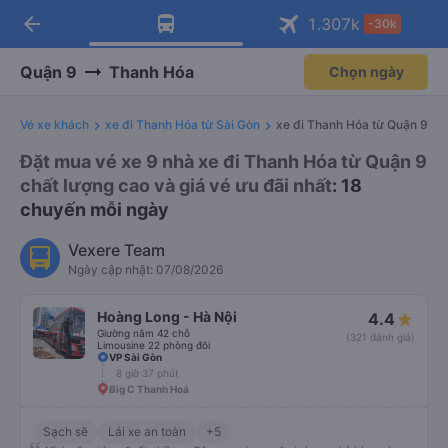
arrow_back
Tải app Vexere ngay!
Tải app Vexere
1.307
k
-30k
Mở app
Mở app
Nhận ưu đãi thành viên độc
-30k/ghế khi đặt vé máy bay qua
quyền
app
Quận 9
Thanh Hóa
Chọn ngày
Vé xe khách
xe đi Thanh Hóa từ Sài Gòn
xe đi Thanh Hóa từ Quận 9
Đặt mua vé xe 9 nhà xe đi Thanh Hóa từ Quận 9
chất lượng cao và giá vé ưu đãi nhất
: 18
chuyến mỗi ngày
Vexere Team
Ngày cập nhật: 07/08/2026
Hoàng Long - Hà Nội
4.4
Giường nằm 42 chỗ
(321 đánh giá)
Limousine 22 phòng đôi
VP Sài Gòn
8 giờ 37 phút
Big C Thanh Hoá
Sạch sẽ
Lái xe an toàn
+5