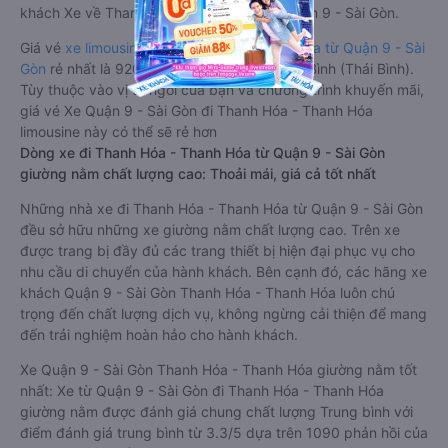
khách Xe về Thanh Hóa - Thanh Hóa từ Quận 9 - Sài Gòn.
Giá vé
xe limousine đi Thanh Hóa - Thanh Hóa từ Quận 9 - Sài
Gòn
rẻ nhất là 920000VND của hãng xe An Bình (Thái Bình).
Tùy thuộc vào vị trí ngồi của bạn và chương trình khuyến mãi,
giá vé Xe Quận 9 - Sài Gòn đi Thanh Hóa - Thanh Hóa
limousine này có thể sẽ rẻ hơn
Dòng xe đi Thanh Hóa - Thanh Hóa từ Quận 9 - Sài Gòn
giường nằm chất lượng cao: Thoải mái, giá cả tốt nhất
Những nhà xe đi Thanh Hóa - Thanh Hóa từ Quận 9 - Sài Gòn
đều sở hữu những xe giường nằm chất lượng cao. Trên xe
được trang bị đầy đủ các trang thiết bị hiện đại phục vụ cho
nhu cầu di chuyển của hành khách. Bên cạnh đó, các hãng xe
khách Quận 9 - Sài Gòn Thanh Hóa - Thanh Hóa luôn chú
trọng đến chất lượng dịch vụ, không ngừng cải thiện để mang
đến trải nghiệm hoàn hảo cho hành khách.
Xe Quận 9 - Sài Gòn Thanh Hóa - Thanh Hóa giường nằm tốt
nhất: Xe từ Quận 9 - Sài Gòn đi Thanh Hóa - Thanh Hóa
giường nằm được đánh giá chung chất lượng Trung bình với
điểm đánh giá trung bình từ 3.3/5 dựa trên 1090 phản hồi của