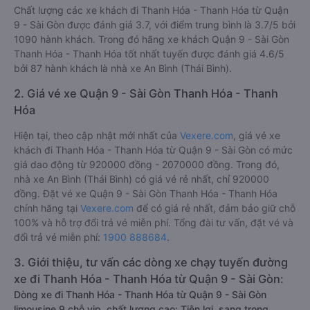
Chất lượng các xe khách đi Thanh Hóa - Thanh Hóa từ Quận
9 - Sài Gòn được đánh giá 3.7, với điểm trung bình là 3.7/5 bởi
1090 hành khách. Trong đó hãng xe khách Quận 9 - Sài Gòn
Thanh Hóa - Thanh Hóa tốt nhất tuyến được đánh giá 4.6/5
bởi 87 hành khách là nhà xe An Bình (Thái Bình).
2. Giá vé xe Quận 9 - Sài Gòn Thanh Hóa - Thanh
Hóa
Hiện tại, theo cập nhật mới nhất của
Vexere.com
, giá vé xe
khách đi Thanh Hóa - Thanh Hóa từ Quận 9 - Sài Gòn có mức
giá dao động từ 920000 đồng - 2070000 đồng. Trong đó,
nhà xe An Bình (Thái Bình) có giá vé rẻ nhất, chỉ 920000
đồng. Đặt vé xe Quận 9 - Sài Gòn Thanh Hóa - Thanh Hóa
chính hãng tại
Vexere.com
để có giá rẻ nhất, đảm bảo giữ chỗ
100% và hỗ trợ đổi trả vé miễn phí. Tổng đài tư vấn, đặt vé và
đổi trả vé miễn phí:
1900 888684
.
3. Giới thiệu, tư vấn các dòng xe chạy tuyến đường
xe đi Thanh Hóa - Thanh Hóa từ Quận 9 - Sài Gòn:
Dòng xe đi Thanh Hóa - Thanh Hóa từ Quận 9 - Sài Gòn
limousine 9 chỗ vip, chất lượng cao: Tiện lợi, sang trọng