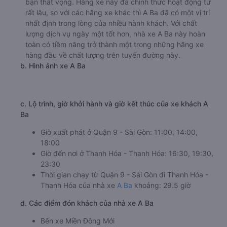
giường nằm 1150000đ/vé
giường nằm đôi 1450000đ/vé
limousine 1450000đ/vé
g. Review, đánh giá chất lượng xe Hoàng Long - Hà Nội
Nhà xe Hoàng Long - Hà Nội được đánh giá với số điểm
trung bình là 4.4/5 dựa trên 321 đánh giá của khách hàng
đã trải nghiệm dịch vụ của nhà xe này.
h. Thông tin liên hệ, đặt mua vé xe khách từ Quận 9 - Sài
Gòn đi Thanh Hóa - Thanh Hóa Hoàng Long - Hà Nội
Văn phòng xe Hoàng Long - Hà Nội ở Quận 9 - Sài Gòn:
Xem địa chỉ văn phòng nhà xe Hoàng Long - Hà Nội:
https://vexere.com/vi-VN/xe-hoang-long-ha-noi
Số điện thoại đặt mua vé xe Quận 9 - Sài Gòn Thanh
Hóa - Thanh Hóa:
1900 888684
🚌 4. Xe A Ba khởi hành tại 501 Hoàng Hữu Nam (Bến
xe Miền Đông Mới)
a. Giới thiệu xe A Ba