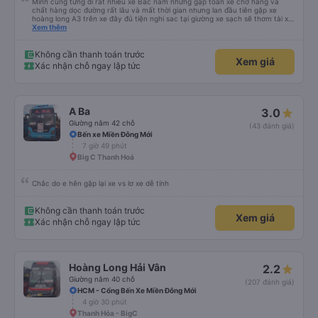
Mình cũng từng đi rất nhiều xe Bắc nam nhưng gặp toàn xe chở hàng và
chất hàng dọc đường rất lâu và mất thời gian nhưng lan đầu tiên gặp xe
hoàng long A3 trên xe đây đủ tiện nghi sac tại giường xe sạch sẽ thơm tài xế
lo xe thoải mái vui tính sẽ con ung hô nhe
Xem thêm
Không cần thanh toán trước
Xem giá
Xác nhận chỗ ngay lập tức
A Ba
3.0
Giường nằm 42 chỗ
(43 đánh giá)
Bến xe Miền Đông Mới
7 giờ 49 phút
Big C Thanh Hoá
Chắc do e hên gặp lại xe vs lơ xe dễ tính
Không cần thanh toán trước
Xem giá
Xác nhận chỗ ngay lập tức
Hoàng Long Hải Vân
2.2
Giường nằm 40 chỗ
(207 đánh giá)
HCM - Cổng Bến Xe Miền Đông Mới
4 giờ 30 phút
Thanh Hóa - BigC