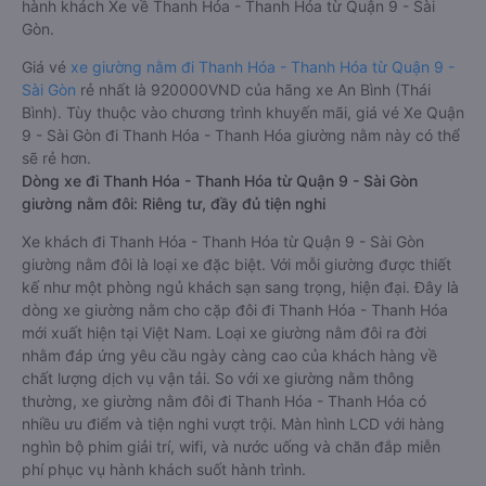
hành khách Xe về Thanh Hóa - Thanh Hóa từ Quận 9 - Sài
Gòn.
Giá vé
xe giường nằm đi Thanh Hóa - Thanh Hóa từ Quận 9 -
Sài Gòn
rẻ nhất là 920000VND của hãng xe An Bình (Thái
Bình). Tùy thuộc vào chương trình khuyến mãi, giá vé Xe Quận
9 - Sài Gòn đi Thanh Hóa - Thanh Hóa giường nằm này có thể
sẽ rẻ hơn.
Dòng xe đi Thanh Hóa - Thanh Hóa từ Quận 9 - Sài Gòn
giường nằm đôi: Riêng tư, đầy đủ tiện nghi
Xe khách đi Thanh Hóa - Thanh Hóa từ Quận 9 - Sài Gòn
giường nằm đôi là loại xe đặc biệt. Với mỗi giường được thiết
kế như một phòng ngủ khách sạn sang trọng, hiện đại. Đây là
dòng xe giường nằm cho cặp đôi đi Thanh Hóa - Thanh Hóa
mới xuất hiện tại Việt Nam. Loại xe giường nằm đôi ra đời
nhằm đáp ứng yêu cầu ngày càng cao của khách hàng về
chất lượng dịch vụ vận tải. So với xe giường nằm thông
thường, xe giường nằm đôi đi Thanh Hóa - Thanh Hóa có
nhiều ưu điểm và tiện nghi vượt trội. Màn hình LCD với hàng
nghìn bộ phim giải trí, wifi, và nước uống và chăn đắp miễn
phí phục vụ hành khách suốt hành trình.