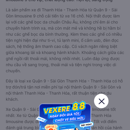
Là sản phẩm xe đi Thanh Hóa - Thanh Hóa từ Quận 9 - Sài
Gòn limousine 9 chỗ cải tiến từ xe 16 chỗ. Nội thất được làm
lại với các ghế bọc da chuẩn Châu Âu, không chỉ êm ái cho
chuyến hành trình xa, mà còn mát mẻ và không hề bị hầm bí
như các ghế bọc da bình thường. Kèm theo các ghế có nhiều
tiện nghi hiện đại như ti-vi, tủ lạnh mini, ổ cắm usb, đèn đọc
sách, hệ thống âm thanh cao cấp. Có vách ngăn riêng biệt
giữa khoang lái và khoang hành khách. Khoảng cách giữa các
ghế ngồi rất thoải mái, không nhồi nhét. Luôn đáp ứng được
nhu cầu về sang trọng, thoải mái và tiện nghi trong việc di
chuyển.
Đây là loại xe Quận 9 - Sài Gòn Thanh Hóa - Thanh Hóa có hỗ
trợ đón/trả tận nơi miễn phí tại nội thành Quận 9 - Sài Gòn và
nội thành Thanh Hóa - Thanh Hóa, rất thuận tiện cho du
khách.
Xe Quận 9 - Sài Gòn Thanh Hóa - Thanh Hóa limousine tốt
nhất: Xe từ Quận 9 - Sài Gòn đi Thanh Hóa - Thanh Hóa
limousine được đánh giá chung có chất lượng Tốt với điểm
đánh giá trung bình từ 4.5/5 dựa trên 408 phản hồi của hành