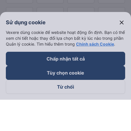
close
Sử dụng cookie
Vexere dùng cookie để website hoạt động ổn định. Bạn có thể
xem chi tiết hoặc thay đổi lựa chọn bất kỳ lúc nào trong phần
Quản lý cookie. Tìm hiểu thêm trong
Chính sách Cookie
.
Chấp nhận tất cả
Tùy chọn cookie
Từ chối
Theo dõi chúng tôi trên
Facebook
Tiktok
Youtube
Công ty TNHH Thương Mại Dịch Vụ Vexere