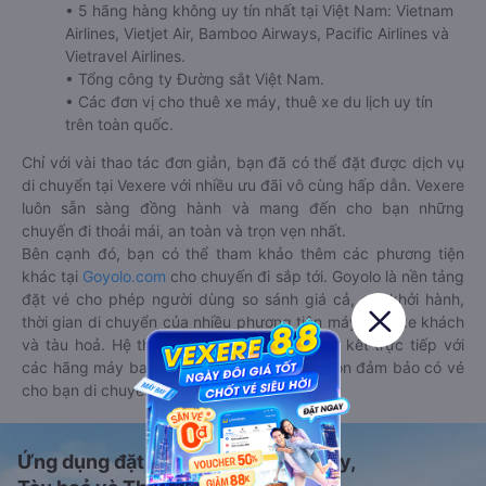
• 5 hãng hàng không uy tín nhất tại Việt Nam: Vietnam
Airlines, Vietjet Air, Bamboo Airways, Pacific Airlines và
Vietravel Airlines.
• Tổng công ty Đường sắt Việt Nam.
• Các đơn vị cho thuê xe máy, thuê xe du lịch uy tín
trên toàn quốc.
Chỉ với vài thao tác đơn giản, bạn đã có thể đặt được dịch vụ
di chuyển tại Vexere với nhiều ưu đãi vô cùng hấp dẫn. Vexere
luôn sẵn sàng đồng hành và mang đến cho bạn những
chuyến đi thoải mái, an toàn và trọn vẹn nhất.
Bên cạnh đó, bạn có thể tham khảo thêm các phương tiện
khác tại
Goyolo.com
cho chuyến đi sắp tới. Goyolo là nền tảng
đặt vé cho phép người dùng so sánh giá cả, giờ khởi hành,
thời gian di chuyển của nhiều phương tiện máy bay, xe khách
và tàu hoả. Hệ thống của Goyolo được liên kết trực tiếp với
các hãng máy bay, xe khách và tàu hoả, luôn đảm bảo có vé
cho bạn di chuyển.
Ứng dụng đặt vé Xe khách, Máy bay,