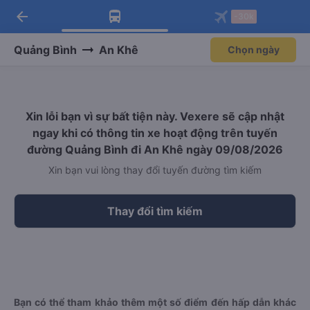
arrow_back
Tải app Vexere ngay!
Tải app Vexere
-30k
Mở app
Mở app
Nhận ưu đãi thành viên độc
-30k/ghế khi đặt vé máy bay qua
quyền
app
Quảng Bình
An Khê
Chọn ngày
Xin lỗi bạn vì sự bất tiện này. Vexere sẽ cập nhật
ngay khi có thông tin xe hoạt động trên tuyến
đường Quảng Bình đi An Khê ngày 09/08/2026
Xin bạn vui lòng thay đổi tuyến đường tìm kiếm
Thay đổi tìm kiếm
Bạn có thể tham khảo thêm một số điểm đến hấp dẫn khác