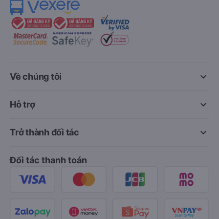
keyboard_arrow_down
Về chúng tôi
keyboard_arrow_down
Hỗ trợ
keyboard_arrow_down
Trở thành đối tác
Đối tác thanh toán