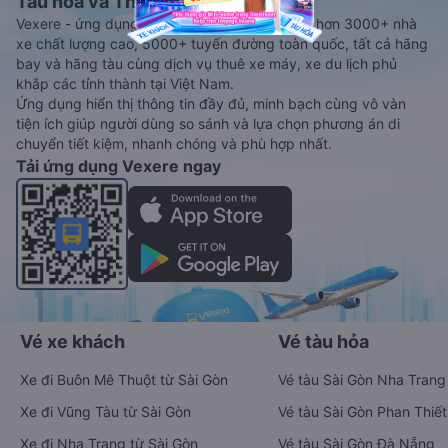
Tàu hoả và Thuê xe
Vexere - ứng dụng đặt vé đa phương tiện với hơn 3000+ nhà
xe chất lượng cao, 5000+ tuyến đường toàn quốc, tất cả hãng
bay và hãng tàu cùng dịch vụ thuê xe máy, xe du lịch phủ
khắp các tỉnh thành tại Việt Nam.
Ứng dụng hiển thị thông tin đầy đủ, minh bạch cùng vô vàn
tiện ích giúp người dùng so sánh và lựa chọn phương án di
chuyển tiết kiệm, nhanh chóng và phù hợp nhất.
Tải ứng dụng Vexere ngay
Vé xe khách
Vé tàu hỏa
Xe đi Buôn Mê Thuột từ Sài Gòn
Vé tàu Sài Gòn Nha Trang
Xe đi Vũng Tàu từ Sài Gòn
Vé tàu Sài Gòn Phan Thiết
Xe đi Nha Trang từ Sài Gòn
Vé tàu Sài Gòn Đà Nẵng