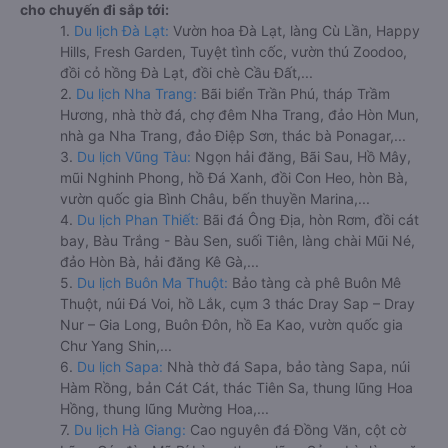
cho chuyến đi sắp tới:
1.
Du lịch Đà Lạt:
Vườn hoa Đà Lạt, làng Cù Lần, Happy
Hills, Fresh Garden, Tuyệt tình cốc, vườn thú Zoodoo,
đồi cỏ hồng Đà Lạt, đồi chè Cầu Đất,...
2.
Du lịch Nha Trang:
Bãi biển Trần Phú, tháp Trầm
Hương, nhà thờ đá, chợ đêm Nha Trang, đảo Hòn Mun,
nhà ga Nha Trang, đảo Điệp Sơn, thác bà Ponagar,...
3.
Du lịch Vũng Tàu:
Ngọn hải đăng, Bãi Sau, Hồ Mây,
mũi Nghinh Phong, hồ Đá Xanh, đồi Con Heo, hòn Bà,
vườn quốc gia Bình Châu, bến thuyền Marina,...
4.
Du lịch Phan Thiết:
Bãi đá Ông Địa, hòn Rơm, đồi cát
bay, Bàu Trắng - Bàu Sen, suối Tiên, làng chài Mũi Né,
đảo Hòn Bà, hải đăng Kê Gà,...
5.
Du lịch Buôn Ma Thuột:
Bảo tàng cà phê Buôn Mê
Thuột, núi Đá Voi, hồ Lắk, cụm 3 thác Dray Sap – Dray
Nur – Gia Long, Buôn Đôn, hồ Ea Kao, vườn quốc gia
Chư Yang Shin,...
6.
Du lịch Sapa:
Nhà thờ đá Sapa, bảo tàng Sapa, núi
Hàm Rồng, bản Cát Cát, thác Tiên Sa, thung lũng Hoa
Hồng, thung lũng Mường Hoa,...
7.
Du lịch Hà Giang:
Cao nguyên đá Đồng Văn, cột cờ