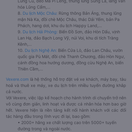
Lũng Cú, đèo Mã Pí Lèng, thung lũng Sủng Là, làng văn
hóa Lũng Cẩm,...
8.
Du lịch Mộc Châu:
Rừng thông Bản Áng, thung lũng
mận Nà Ka, đồi chè Mộc Châu, thác Dải Yếm, bản Pa
Phách, hang dơi, khu du lịch Happy Land,...
9.
Du lịch Hải Phòng:
Biển Đồ Sơn, đảo Hòn Dấu, vịnh
Lan Hạ, đảo Bạch Long Vỹ, núi Voi, khu di tích Tràng
Kênh,...
10.
Du lịch Nghệ An:
Biển Cửa Lò, đảo Lan Châu, vườn
quốc gia Pù Mát, đồi chè Thanh Chương, đảo Hòn Ngư,
cánh đồng hoa hướng dương, đồng cừu Nghệ An, biển
Thiên Cầm,...
Vexere.com
là hệ thống hỗ trợ đặt vé xe khách, máy bay, tàu
hoả và thuê xe máy, xe du lịch trên nhiều tuyến đường khắp
cả nước.
Với Vexere, việc lập kế hoạch cho hành trình di chuyển trở nên
vô cùng đơn giản, linh hoạt và được cá nhân hóa hơn bao giờ
hết. Vexere hiện là nền tảng kết nối hành khách với các đối
tác hàng đầu trong lĩnh vực đi lại, bao gồm:
• 2000+ hãng xe chất lượng cao trên 5000+ tuyến
đường trong và ngoài nước.