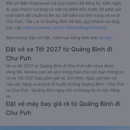
Thanh toán bằng tiền mặt tại các cửa hàng tiện lợi và
siêu thị gần nhà.
Thanh toán bằng thẻ thanh toán quốc tế (Visa, Master
Card, JCB).
Thanh toán bằng thẻ ATM đã đăng ký thanh toán trực
tuyến (Internet Banking).
Thanh toán bằng hình thức chuyển khoản ngân hàng.
Bên cạnh đó, quý khách cũng có thể thanh toán vé
thông qua các ví Momo, ZaloPay, AirPay, VNPay,…
Sau khi thanh toán vé xe khách Quảng Bình Chư Pưh - Gia Lai
thành công, Vexere sẽ gửi tin nhắn/email xác nhận thành công
đến số điện thoại/email mà quý khách đã đăng ký. Đến ngày
đi, quý khách vui lòng có mặt tại điểm đón trước 30 phút giờ
khởi hành để chuẩn bị lên xe. Để kiểm tra tình trạng vé xe đi
Chư Pưh - Gia Lai từ Quảng Bình đã đặt, quý khách vui lòng
truy cập
https://vexere.com/vi-VN/booking/ticketinfo
Xem hướng dẫn chi tiết, minh họa bằng hình ảnh
tại đây.
Đặt vé xe Tết 2027 từ Quảng Bình đi