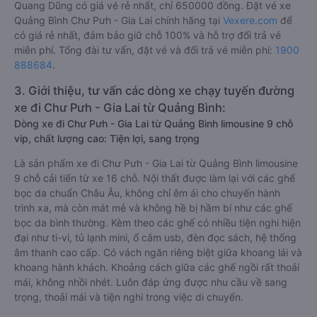
Quang Dũng có giá vé rẻ nhất, chỉ 650000 đồng. Đặt vé xe
Quảng Bình Chư Pưh - Gia Lai chính hãng tại
Vexere.com
để
có giá rẻ nhất, đảm bảo giữ chỗ 100% và hỗ trợ đổi trả vé
miễn phí. Tổng đài tư vấn, đặt vé và đổi trả vé miễn phí:
1900
888684
.
3. Giới thiệu, tư vấn các dòng xe chạy tuyến đường
xe đi Chư Pưh - Gia Lai từ Quảng Bình:
Dòng xe đi Chư Pưh - Gia Lai từ Quảng Bình limousine 9 chỗ
vip, chất lượng cao: Tiện lợi, sang trọng
Là sản phẩm xe đi Chư Pưh - Gia Lai từ Quảng Bình limousine
9 chỗ cải tiến từ xe 16 chỗ. Nội thất được làm lại với các ghế
bọc da chuẩn Châu Âu, không chỉ êm ái cho chuyến hành
trình xa, mà còn mát mẻ và không hề bị hầm bí như các ghế
bọc da bình thường. Kèm theo các ghế có nhiều tiện nghi hiện
đại như ti-vi, tủ lạnh mini, ổ cắm usb, đèn đọc sách, hệ thống
âm thanh cao cấp. Có vách ngăn riêng biệt giữa khoang lái và
khoang hành khách. Khoảng cách giữa các ghế ngồi rất thoải
mái, không nhồi nhét. Luôn đáp ứng được nhu cầu về sang
trọng, thoải mái và tiện nghi trong việc di chuyển.