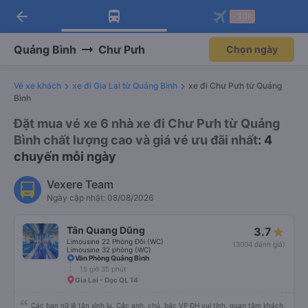
arrow_back
Tải app Vexere ngay!
Tải app Vexere
-30k
Mở app
Mở app
Nhận ưu đãi thành viên độc
-30k/ghế khi đặt vé máy bay qua
quyền
app
Quảng Bình
Chư Pưh
Chọn ngày
Vé xe khách
xe đi Gia Lai từ Quảng Bình
xe đi Chư Pưh từ Quảng
Bình
Đặt mua vé xe 6 nhà xe đi Chư Pưh từ Quảng
Bình chất lượng cao và giá vé ưu đãi nhất
: 4
chuyến mỗi ngày
Vexere Team
Ngày cập nhật: 08/08/2026
Tân Quang Dũng
3.7
Limousine 22 Phòng Đôi (WC)
(3004 đánh giá)
Limousine 32 phòng (WC)
Văn Phòng Quảng Bình
15 giờ 35 phút
Gia Lai - Dọc QL 14
Các bạn nữ lễ tân xinh iu. Các anh, chú, bác VP ĐH vui tính, quan tâm khách,