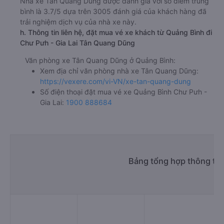
e. Các điểm trả khách của nhà xe Tân Quang Dũng
Gia Lai - Dọc QL 14
f. Giá vé giá xe khách đi Chư Pưh - Gia Lai từ Quảng Bình
Tân Quang Dũng
giường nằm 650000đ/vé
giường nằm đôi 750000đ/vé
limousine 650000đ/vé
g. Review, đánh giá chất lượng xe Tân Quang Dũng
Nhà xe Tân Quang Dũng được đánh giá với số điểm trung
bình là 3.7/5 dựa trên 3005 đánh giá của khách hàng đã
trải nghiệm dịch vụ của nhà xe này.
h. Thông tin liên hệ, đặt mua vé xe khách từ Quảng Bình đi
Chư Pưh - Gia Lai Tân Quang Dũng
Văn phòng xe Tân Quang Dũng ở Quảng Bình:
Xem địa chỉ văn phòng nhà xe Tân Quang Dũng:
https://vexere.com/vi-VN/xe-tan-quang-dung
Số điện thoại đặt mua vé xe Quảng Bình Chư Pưh -