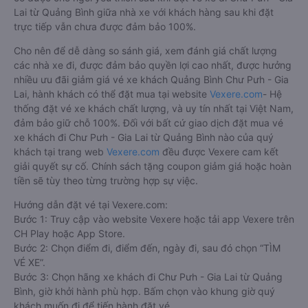
Bến xe Ba Đồn, 69 Hù
Tân Quang Dũng
10:55 - 11:00
Đồn
Cách đặt vé xe khách đi Chư Pưh - Gia Lai từ Quảng
Bình nhanh và uy tín nhất
Việc có rất nhiều nhà xe Quảng Bình Chư Pưh - Gia Lai giúp
cho du khách có đa dạng sự lựa chọn. Đây cũng có thể là một
điều bất lợi làm cho hàng khách không biết nên chọn nhà xe
nào là phù hợp với mình. Bên cạnh đó, việc đảm bảo giữ chỗ,
có được chỗ ngồi yêu thích sau khi đặt vé xe đi Chư Pưh - Gia
Lai từ Quảng Bình giữa nhà xe với khách hàng sau khi đặt
trực tiếp vẫn chưa được đảm bảo 100%.
Cho nên để dễ dàng so sánh giá, xem đánh giá chất lượng
các nhà xe đi, được đảm bảo quyền lợi cao nhất, được hưởng
nhiều ưu đãi giảm giá vé xe khách Quảng Bình Chư Pưh - Gia
Lai, hành khách có thể đặt mua tại website
Vexere.com
- Hệ
thống đặt vé xe khách chất lượng, và uy tín nhất tại Việt Nam,
đảm bảo giữ chỗ 100%. Đối với bất cứ giao dịch đặt mua vé