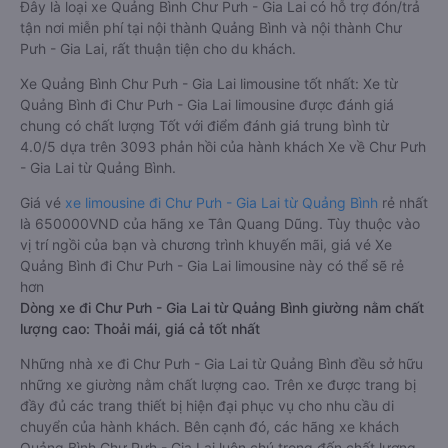
Đây là loại xe Quảng Bình Chư Pưh - Gia Lai có hỗ trợ đón/trả
tận nơi miễn phí tại nội thành Quảng Bình và nội thành Chư
Pưh - Gia Lai, rất thuận tiện cho du khách.
Xe Quảng Bình Chư Pưh - Gia Lai limousine tốt nhất: Xe từ
Quảng Bình đi Chư Pưh - Gia Lai limousine được đánh giá
chung có chất lượng Tốt với điểm đánh giá trung bình từ
4.0/5 dựa trên 3093 phản hồi của hành khách Xe về Chư Pưh
- Gia Lai từ Quảng Bình.
Giá vé
xe limousine đi Chư Pưh - Gia Lai từ Quảng Bình
rẻ nhất
là 650000VND của hãng xe Tân Quang Dũng. Tùy thuộc vào
vị trí ngồi của bạn và chương trình khuyến mãi, giá vé Xe
Quảng Bình đi Chư Pưh - Gia Lai limousine này có thể sẽ rẻ
hơn
Dòng xe đi Chư Pưh - Gia Lai từ Quảng Bình giường nằm chất
lượng cao: Thoải mái, giá cả tốt nhất
Những nhà xe đi Chư Pưh - Gia Lai từ Quảng Bình đều sở hữu
những xe giường nằm chất lượng cao. Trên xe được trang bị
đầy đủ các trang thiết bị hiện đại phục vụ cho nhu cầu di
chuyển của hành khách. Bên cạnh đó, các hãng xe khách
Quảng Bình Chư Pưh - Gia Lai luôn chú trọng đến chất lượng