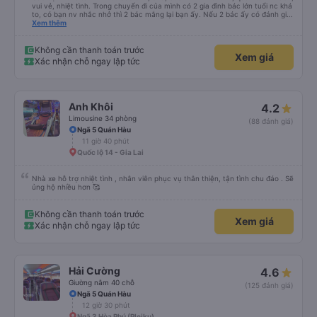
vui vẻ, nhiệt tình. Trong chuyến đi của mình có 2 gia đình bác lớn tuổi nc khá
to, có bạn nv nhắc nhở thì 2 bác mắng lại bạn ấy. Nếu 2 bác ấy có đánh giá
xấu thì mình ngược lại nha. Bạn ấy nhắc nhở rất đúng. 2 bác nói rất to. To
Xem thêm
đến lỗi mình ngủ còn mơ được câu chuyện các bác nói với nhau xuất hiện
trong giấc mơ của mình luôn. Nên nếu bạn ấy bị phản ánh thì đừng trừ lương
bạn ấy nha. Nếu bạn ấy bị trừ thì bảo bạn ấy liên hệ sđt của mình, mình hỗ
Không cần thanh toán trước
Xem giá
trợ ạ. Số mình đuôi 666, chuyến ĐH-NT ngày 16/1. À các bạn nữ lễ tân xinh
Xác nhận chỗ ngay lập tức
iu còn đổi cho mình phòng đơn sang đôi xong còn note là (một mình) yêu
luôn. Nhưng phòng đôi mà nằm một thì mỗi lần xe rẽ 1 cái là ✈️ Ít đi xe khách
nhưng đủ để đánh giá 10/10.
Anh Khôi
4.2
Limousine 34 phòng
(88 đánh giá)
Ngã 5 Quán Hàu
11 giờ 40 phút
Quốc lộ 14 - Gia Lai
Nhà xe hỗ trợ nhiệt tình , nhân viên phục vụ thân thiện, tận tình chu đáo . Sẽ
ủng hộ nhiều hơn 🥰
Không cần thanh toán trước
Xem giá
Xác nhận chỗ ngay lập tức
Hải Cường
4.6
Giường nằm 40 chỗ
(125 đánh giá)
Ngã 5 Quán Hàu
12 giờ 30 phút
Ngã 3 Hòa Phú (Pleiku)