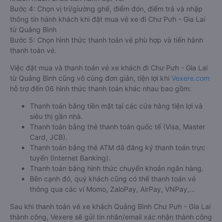
xe khách đi Chư Pưh - Gia Lai từ Quảng Bình nào của quý
khách tại trang web
Vexere.com
đều được Vexere cam kết
giải quyết sự cố. Chính sách tặng coupon giảm giá hoặc hoàn
tiền sẽ tùy theo từng trường hợp sự việc.
Hướng dẫn đặt vé tại Vexere.com:
Bước 1: Truy cập vào website Vexere hoặc tải app Vexere trên
CH Play hoặc App Store.
Bước 2: Chọn điểm đi, điểm đến, ngày đi, sau đó chọn “TÌM
VÉ XE”.
Bước 3: Chọn hãng xe khách đi Chư Pưh - Gia Lai từ Quảng
Bình, giờ khởi hành phù hợp. Bấm chọn vào khung giờ quý
khách muốn đi để tiến hành đặt vé.
Bước 4: Chọn vị trí/giường ghế, điểm đón, điểm trả và nhập
thông tin hành khách khi đặt mua vé xe đi Chư Pưh - Gia Lai
từ Quảng Bình
Bước 5: Chọn hình thức thanh toán vé phù hợp và tiến hành
thanh toán vé.
Việc đặt mua và thanh toán vé xe khách đi Chư Pưh - Gia Lai
từ Quảng Bình cũng vô cùng đơn giản, tiện lợi khi
Vexere.com
hỗ trợ đến 06 hình thức thanh toán khác nhau bao gồm: