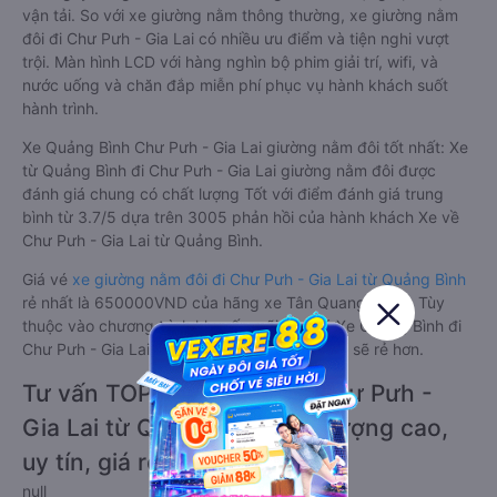
vận tải. So với xe giường nằm thông thường, xe giường nằm
đôi đi Chư Pưh - Gia Lai có nhiều ưu điểm và tiện nghi vượt
trội. Màn hình LCD với hàng nghìn bộ phim giải trí, wifi, và
nước uống và chăn đắp miễn phí phục vụ hành khách suốt
hành trình.
Xe Quảng Bình Chư Pưh - Gia Lai giường nằm đôi tốt nhất: Xe
từ Quảng Bình đi Chư Pưh - Gia Lai giường nằm đôi được
đánh giá chung có chất lượng Tốt với điểm đánh giá trung
bình từ 3.7/5 dựa trên 3005 phản hồi của hành khách Xe về
Chư Pưh - Gia Lai từ Quảng Bình.
Giá vé
xe giường nằm đôi đi Chư Pưh - Gia Lai từ Quảng Bình
rẻ nhất là 650000VND của hãng xe Tân Quang Dũng. Tùy
thuộc vào chương trình khuyến mãi, giá vé Xe Quảng Bình đi
Chư Pưh - Gia Lai giường nằm đôi này có thể sẽ rẻ hơn.
Tư vấn TOP 3 xe khách đi Chư Pưh -
Gia Lai từ Quảng Bình chất lượng cao,
uy tín, giá rẻ nhất 08/2026
null