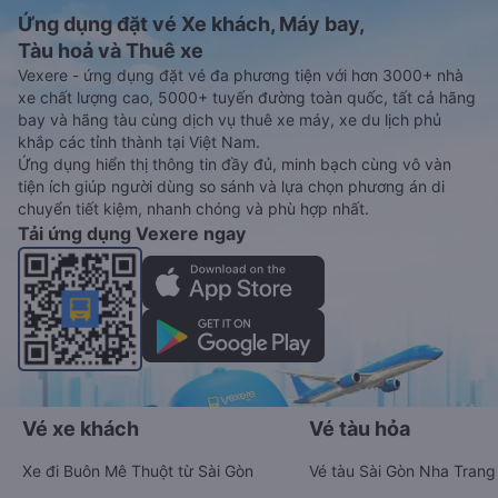
Chư Pưh
Vé xe tết 2027 từ Quảng Bình đi Chư Pưh vẫn chưa được
công bố. Vexere.com sẽ sớm thông báo cho các bạn thông tin
vé xe Tết 2027 bao gồm giá vé, lịch trình, ngày giờ bán vé
của các hãng xe khách đi tuyến đường Quảng Bình - Chư Pưh
và Chư Pưh - Quảng Bình ngay khi có thông tin từ các hãng
xe.
Đặt vé máy bay giá rẻ từ Quảng Bình đi
Chư Pưh
Ứng dụng đặt vé Xe khách, Máy bay,
Tàu hoả và Thuê xe
Vexere - ứng dụng đặt vé đa phương tiện với hơn 3000+ nhà
xe chất lượng cao, 5000+ tuyến đường toàn quốc, tất cả hãng
bay và hãng tàu cùng dịch vụ thuê xe máy, xe du lịch phủ
khắp các tỉnh thành tại Việt Nam.
Ứng dụng hiển thị thông tin đầy đủ, minh bạch cùng vô vàn
tiện ích giúp người dùng so sánh và lựa chọn phương án di
chuyển tiết kiệm, nhanh chóng và phù hợp nhất.