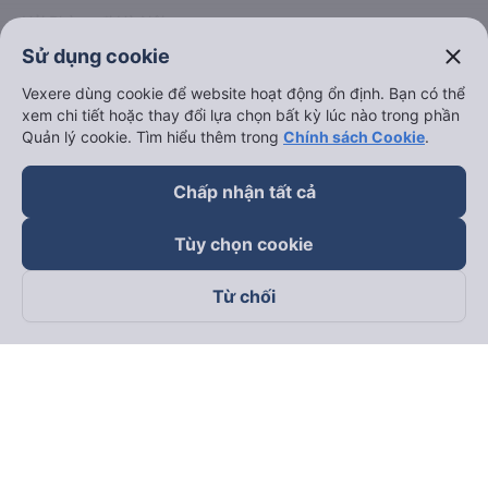
Thuê xe
close
Sử dụng cookie
Hà Nội đi Ninh Bình
Vexere dùng cookie để website hoạt động ổn định. Bạn có thể
xem chi tiết hoặc thay đổi lựa chọn bất kỳ lúc nào trong phần
Hà Nội đi Hạ Long
Quản lý cookie. Tìm hiểu thêm trong
Chính sách Cookie
.
Hà Nội đi Sa Pa
Chấp nhận tất cả
Hà Nội đi Tam Đảo
Đà Nẵng đi Hội An
Tùy chọn cookie
Đà Nẵng đi Huế
Từ chối
Hải Phòng đi Hà Nội
Xem tất cả tuyến đường