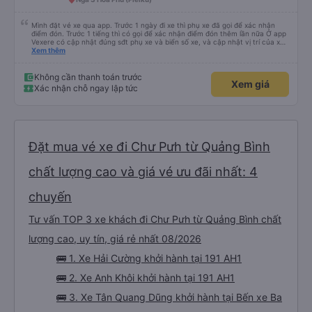
Mình đặt vé xe qua app. Trước 1 ngày đi xe thì phụ xe đã gọi để xác nhận
điểm đón. Trước 1 tiếng thì có gọi để xác nhận điểm đón thêm lần nữa Ở app
Vexere có cập nhật đúng sđt phụ xe và biển số xe, và cập nhật vị trí của xe
nữa. Ăn cơm tối là 50k/ người. Chỗ nằm thoải mái, có nước, ổ cắm sạc đầy
Xem thêm
đủ cho cả đầu USD lẫn type C.
Không cần thanh toán trước
Xem giá
Xác nhận chỗ ngay lập tức
Đặt mua vé xe đi Chư Pưh từ Quảng Bình
chất lượng cao và giá vé ưu đãi nhất: 4
chuyến
Tư vấn TOP 3 xe khách đi Chư Pưh từ Quảng Bình chất
lượng cao, uy tín, giá rẻ nhất 08/2026
🚌 1. Xe Hải Cường khởi hành tại 191 AH1
🚌 2. Xe Anh Khôi khởi hành tại 191 AH1
🚌 3. Xe Tân Quang Dũng khởi hành tại Bến xe Ba