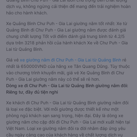
dịch vụ, không ngừng cải thiện để mang đến trải nghiệm hoàn
hảo cho hành khách.
Xe Quảng Bình Chư Pưh - Gia Lai giường nằm tốt nhất: Xe từ
Quảng Bình đi Chư Pưh - Gia Lai giường nằm được đánh giá
chung chất lượng Tốt với điểm đánh giá trung bình từ 4.2/5
dựa trên 3218 phản hồi của hành khách Xe về Chư Pưh - Gia
Lai từ Quảng Bình.
Giá vé
xe giường nằm đi Chư Pưh - Gia Lai từ Quảng Bình
rẻ
nhất là 650000VND của hãng xe Tân Quang Dũng. Tùy thuộc
vào chương trình khuyến mãi, giá vé Xe Quảng Bình đi Chư
Pưh - Gia Lai giường nằm này có thể sẽ rẻ hơn.
Dòng xe đi Chư Pưh - Gia Lai từ Quảng Bình giường nằm đôi:
Riêng tư, đầy đủ tiện nghi
Xe khách đi Chư Pưh - Gia Lai từ Quảng Bình giường nằm đôi
là loại xe đặc biệt. Với mỗi giường được thiết kế như một
phòng ngủ khách sạn sang trọng, hiện đại. Đây là dòng xe
giường nằm cho cặp đôi đi Chư Pưh - Gia Lai mới xuất hiện tại
Việt Nam. Loại xe giường nằm đôi ra đời nhằm đáp ứng yêu
cầu ngày càng cao của khách hàng về chất lượng dịch vụ