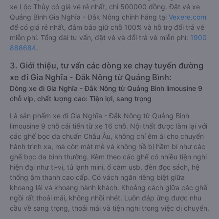
xe Lộc Thủy có giá vé rẻ nhất, chỉ 500000 đồng. Đặt vé xe
Quảng Bình Gia Nghĩa - Đắk Nông chính hãng tại
Vexere.com
để có giá rẻ nhất, đảm bảo giữ chỗ 100% và hỗ trợ đổi trả vé
miễn phí. Tổng đài tư vấn, đặt vé và đổi trả vé miễn phí:
1900
888684
.
3. Giới thiệu, tư vấn các dòng xe chạy tuyến đường
xe đi Gia Nghĩa - Đắk Nông từ Quảng Bình:
Dòng xe đi Gia Nghĩa - Đắk Nông từ Quảng Bình limousine 9
chỗ vip, chất lượng cao: Tiện lợi, sang trọng
Là sản phẩm xe đi Gia Nghĩa - Đắk Nông từ Quảng Bình
limousine 9 chỗ cải tiến từ xe 16 chỗ. Nội thất được làm lại với
các ghế bọc da chuẩn Châu Âu, không chỉ êm ái cho chuyến
hành trình xa, mà còn mát mẻ và không hề bị hầm bí như các
ghế bọc da bình thường. Kèm theo các ghế có nhiều tiện nghi
hiện đại như ti-vi, tủ lạnh mini, ổ cắm usb, đèn đọc sách, hệ
thống âm thanh cao cấp. Có vách ngăn riêng biệt giữa
khoang lái và khoang hành khách. Khoảng cách giữa các ghế
ngồi rất thoải mái, không nhồi nhét. Luôn đáp ứng được nhu
cầu về sang trọng, thoải mái và tiện nghi trong việc di chuyển.