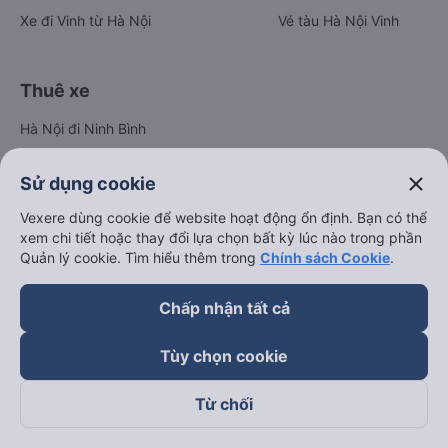
Xe đi Vinh từ Hà Nội
Vé tàu Hà Nội Vinh
Thuê xe
Hà Nội đi Ninh Bình
Hà Nội đi Hạ Long
close
Sử dụng cookie
Hà Nội đi Sa Pa
Vexere dùng cookie để website hoạt động ổn định. Bạn có thể
Hà Nội đi Tam Đảo
xem chi tiết hoặc thay đổi lựa chọn bất kỳ lúc nào trong phần
Đà Nẵng đi Hội An
Quản lý cookie. Tìm hiểu thêm trong
Chính sách Cookie
.
Đà Nẵng đi Huế
Chấp nhận tất cả
Hải Phòng đi Hà Nội
Xem tất cả tuyến đường
Tùy chọn cookie
Từ chối