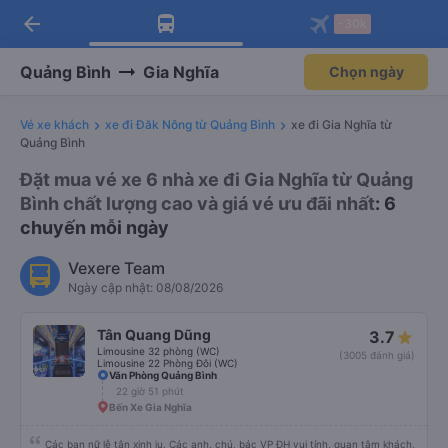
arrow_back
Tải app Vexere ngay!
Tải app Vexere
-30k
Mở app
Mở app
Nhận ưu đãi thành viên độc
-30k/ghế khi đặt vé máy bay qua
quyền
app
Quảng Bình
Gia Nghĩa
Chọn ngày
Vé xe khách
xe đi Đăk Nông từ Quảng Bình
xe đi Gia Nghĩa từ
Quảng Bình
Đặt mua vé xe 6 nhà xe đi Gia Nghĩa từ Quảng
Bình chất lượng cao và giá vé ưu đãi nhất
: 6
chuyến mỗi ngày
Vexere Team
Ngày cập nhật: 08/08/2026
Tân Quang Dũng
3.7
Limousine 32 phòng (WC)
(3005 đánh giá)
Limousine 22 Phòng Đôi (WC)
Văn Phòng Quảng Bình
22 giờ 51 phút
Bến Xe Gia Nghĩa
Các bạn nữ lễ tân xinh iu. Các anh, chú, bác VP ĐH vui tính, quan tâm khách,