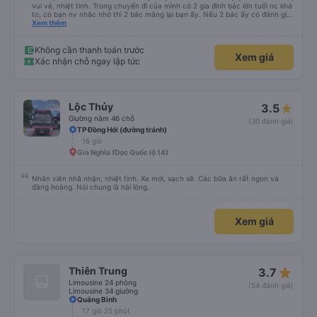
vui vẻ, nhiệt tình. Trong chuyến đi của mình có 2 gia đình bác lớn tuổi nc khá
to, có bạn nv nhắc nhở thì 2 bác mắng lại bạn ấy. Nếu 2 bác ấy có đánh giá
xấu thì mình ngược lại nha. Bạn ấy nhắc nhở rất đúng. 2 bác nói rất to. To
Xem thêm
đến lỗi mình ngủ còn mơ được câu chuyện các bác nói với nhau xuất hiện
trong giấc mơ của mình luôn. Nên nếu bạn ấy bị phản ánh thì đừng trừ lương
bạn ấy nha. Nếu bạn ấy bị trừ thì bảo bạn ấy liên hệ sđt của mình, mình hỗ
Không cần thanh toán trước
Xem giá
trợ ạ. Số mình đuôi 666, chuyến ĐH-NT ngày 16/1. À các bạn nữ lễ tân xinh
Xác nhận chỗ ngay lập tức
iu còn đổi cho mình phòng đơn sang đôi xong còn note là (một mình) yêu
luôn. Nhưng phòng đôi mà nằm một thì mỗi lần xe rẽ 1 cái là ✈️ Ít đi xe khách
nhưng đủ để đánh giá 10/10.
Lộc Thủy
3.5
Giường nằm 46 chỗ
(30 đánh giá)
TP Đồng Hới (đường tránh)
16 giờ
Gia Nghĩa (Dọc Quốc lộ 14)
Nhân viên nhã nhặn, nhiệt tình. Xe mới, sạch sẽ. Các bữa ăn rất ngon và
đàng hoàng. Nói chung là hài lòng.
Xem giá
star_rate
Thiên Trung
3.7
Limousine 24 phòng
(54 đánh giá)
Limousine 34 giường
Quảng Bình
17 giờ 25 phút