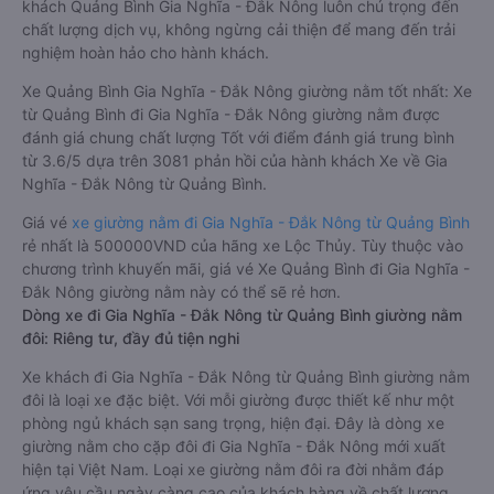
khách Quảng Bình Gia Nghĩa - Đắk Nông luôn chú trọng đến
chất lượng dịch vụ, không ngừng cải thiện để mang đến trải
nghiệm hoàn hảo cho hành khách.
Xe Quảng Bình Gia Nghĩa - Đắk Nông giường nằm tốt nhất: Xe
từ Quảng Bình đi Gia Nghĩa - Đắk Nông giường nằm được
đánh giá chung chất lượng Tốt với điểm đánh giá trung bình
từ 3.6/5 dựa trên 3081 phản hồi của hành khách Xe về Gia
Nghĩa - Đắk Nông từ Quảng Bình.
Giá vé
xe giường nằm đi Gia Nghĩa - Đắk Nông từ Quảng Bình
rẻ nhất là 500000VND của hãng xe Lộc Thủy. Tùy thuộc vào
chương trình khuyến mãi, giá vé Xe Quảng Bình đi Gia Nghĩa -
Đắk Nông giường nằm này có thể sẽ rẻ hơn.
Dòng xe đi Gia Nghĩa - Đắk Nông từ Quảng Bình giường nằm
đôi: Riêng tư, đầy đủ tiện nghi
Xe khách đi Gia Nghĩa - Đắk Nông từ Quảng Bình giường nằm
đôi là loại xe đặc biệt. Với mỗi giường được thiết kế như một
phòng ngủ khách sạn sang trọng, hiện đại. Đây là dòng xe
giường nằm cho cặp đôi đi Gia Nghĩa - Đắk Nông mới xuất
hiện tại Việt Nam. Loại xe giường nằm đôi ra đời nhằm đáp
ứng yêu cầu ngày càng cao của khách hàng về chất lượng