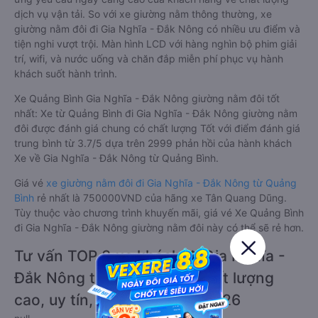
dịch vụ vận tải. So với xe giường nằm thông thường, xe
giường nằm đôi đi Gia Nghĩa - Đắk Nông có nhiều ưu điểm và
tiện nghi vượt trội. Màn hình LCD với hàng nghìn bộ phim giải
trí, wifi, và nước uống và chăn đắp miễn phí phục vụ hành
khách suốt hành trình.
Xe Quảng Bình Gia Nghĩa - Đắk Nông giường nằm đôi tốt
nhất: Xe từ Quảng Bình đi Gia Nghĩa - Đắk Nông giường nằm
đôi được đánh giá chung có chất lượng Tốt với điểm đánh giá
trung bình từ 3.7/5 dựa trên 2999 phản hồi của hành khách
Xe về Gia Nghĩa - Đắk Nông từ Quảng Bình.
Giá vé
xe giường nằm đôi đi Gia Nghĩa - Đắk Nông từ Quảng
Bình
rẻ nhất là 750000VND của hãng xe Tân Quang Dũng.
Tùy thuộc vào chương trình khuyến mãi, giá vé Xe Quảng Bình
đi Gia Nghĩa - Đắk Nông giường nằm đôi này có thể sẽ rẻ hơn.
Tư vấn TOP 3 xe khách đi Gia Nghĩa -
Đắk Nông từ Quảng Bình chất lượng
cao, uy tín, giá rẻ nhất 08/2026