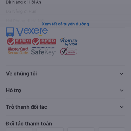
Đà Nẵng đi Hội An
Đà Nẵng đi Huế
Hải Phòng đi Hà Nội
Xem tất cả tuyến đường
keyboard_arrow_down
Về chúng tôi
keyboard_arrow_down
Hỗ trợ
keyboard_arrow_down
Trở thành đối tác
Đối tác thanh toán