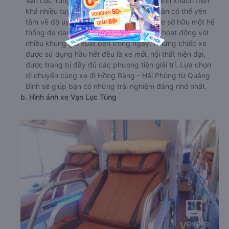
Vạn Lục Tùng có kinh nghiệm phục vụ hành khách trên
khá nhiều tuyến đường, nên bạn hoàn toàn có thể yên
tâm về độ uy tín của nhà xe này. Hãng xe sở hữu một hệ
thống đa dạng các dòng xe, được bố trí hoạt động với
nhiều khung giờ xuất bến trong ngày. Những chiếc xe
được sử dụng hầu hết đều là xe mới, nội thất hiện đại,
được trang bị đầy đủ các phương tiện giải trí. Lựa chọn
di chuyển cùng xe đi Hồng Bàng - Hải Phòng từ Quảng
Bình sẽ giúp bạn có những trải nghiệm đáng nhớ nhất.
b. Hình ảnh xe Vạn Lục Tùng