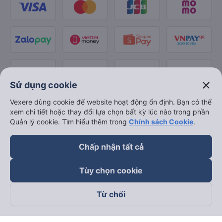
close
Sử dụng cookie
Vexere dùng cookie để website hoạt động ổn định. Bạn có thể
xem chi tiết hoặc thay đổi lựa chọn bất kỳ lúc nào trong phần
Quản lý cookie. Tìm hiểu thêm trong
Chính sách Cookie
.
Chấp nhận tất cả
Tùy chọn cookie
Từ chối
Theo dõi chúng tôi trên