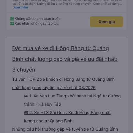
mọi thứ đều diễn ra tuyệt vời. Các tài xế thay đổi trong suốt chuyến đi và lái
xe rất cẩn thận. Đường đi êm ả, không hề rung chuyển. Chúng tôi đã dừng
đủ số lần để đi vệ sinh và dừng lại để ăn tối. Nhìn chung, ghế ngồi có thể hơi
Xem thêm
ngắn đối với những người cao trên 180 cm nhưng đó không phải là vấn đề
lớn. Chúng tôi rất thích chuyến đi.
Không cần thanh toán trước
Xem giá
Xác nhận chỗ ngay lập tức
Đặt mua vé xe đi Hồng Bàng từ Quảng
Bình chất lượng cao và giá vé ưu đãi nhất:
3 chuyến
Tư vấn TOP 2 xe khách đi Hồng Bàng từ Quảng Bình
chất lượng cao, uy tín, giá rẻ nhất 08/2026
🚌 1. Xe Vạn Lục Tùng khởi hành tại Ngã tư đường
tránh - Hà Huy Tập
🚌 2. Xe HTX Sài Gòn : Xe đi Hồng Bàng chất
lượng cao từ Quảng Bình
Những câu hỏi thường gặp về tuyến xe từ Quảng Bình