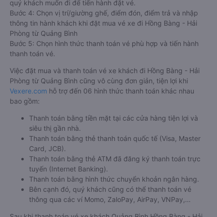
quý khách muốn đi để tiến hành đặt vé.
Bước 4: Chọn vị trí/giường ghế, điểm đón, điểm trả và nhập
thông tin hành khách khi đặt mua vé xe đi Hồng Bàng - Hải
Phòng từ Quảng Bình
Bước 5: Chọn hình thức thanh toán vé phù hợp và tiến hành
thanh toán vé.
Việc đặt mua và thanh toán vé xe khách đi Hồng Bàng - Hải
Phòng từ Quảng Bình cũng vô cùng đơn giản, tiện lợi khi
Vexere.com
hỗ trợ đến 06 hình thức thanh toán khác nhau
bao gồm:
Thanh toán bằng tiền mặt tại các cửa hàng tiện lợi và
siêu thị gần nhà.
Thanh toán bằng thẻ thanh toán quốc tế (Visa, Master
Card, JCB).
Thanh toán bằng thẻ ATM đã đăng ký thanh toán trực
tuyến (Internet Banking).
Thanh toán bằng hình thức chuyển khoản ngân hàng.
Bên cạnh đó, quý khách cũng có thể thanh toán vé
thông qua các ví Momo, ZaloPay, AirPay, VNPay,…
Sau khi thanh toán vé xe khách Quảng Bình Hồng Bàng - Hải