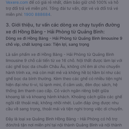
Vexere.com
để có giá rẻ nhất, đảm bảo giữ chỗ 100% và hỗ
trợ đổi trả vé miễn phí. Tổng đài tư vấn, đặt vé và đổi trả vé
miễn phí:
1900 888684
.
3. Giới thiệu, tư vấn các dòng xe chạy tuyến đường
xe đi Hồng Bàng - Hải Phòng từ Quảng Bình:
Dòng xe đi Hồng Bàng - Hải Phòng từ Quảng Bình limousine 9
chỗ vip, chất lượng cao: Tiện lợi, sang trọng
Là sản phẩm xe đi Hồng Bàng - Hải Phòng từ Quảng Bình
limousine 9 chỗ cải tiến từ xe 16 chỗ. Nội thất được làm lại với
các ghế bọc da chuẩn Châu Âu, không chỉ êm ái cho chuyến
hành trình xa, mà còn mát mẻ và không hề bị hầm bí như các
ghế bọc da bình thường. Kèm theo các ghế có nhiều tiện nghi
hiện đại như ti-vi, tủ lạnh mini, ổ cắm usb, đèn đọc sách, hệ
thống âm thanh cao cấp. Có vách ngăn riêng biệt giữa
khoang lái và khoang hành khách. Khoảng cách giữa các ghế
ngồi rất thoải mái, không nhồi nhét. Luôn đáp ứng được nhu
cầu về sang trọng, thoải mái và tiện nghi trong việc di chuyển.
Đây là loại xe Quảng Bình Hồng Bàng - Hải Phòng có hỗ trợ
đón/trả tận nơi miễn phí tại nội thành Quảng Bình và nội thành