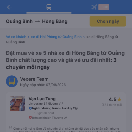
arrow_back
Tải app Vexere ngay!
Tải app Vexere
-30k
Mở app
Mở app
Nhận ưu đãi thành viên độc
-30k/ghế khi đặt vé máy bay qua
quyền
app
Quảng Bình
Hồng Bàng
Chọn ngày
Vé xe khách
xe đi Hải Phòng từ Quảng Bình
xe đi Hồng Bàng từ
Quảng Bình
Đặt mua vé xe 5 nhà xe đi Hồng Bàng từ Quảng
Bình chất lượng cao và giá vé ưu đãi nhất
: 3
chuyến mỗi ngày
Vexere Team
Ngày cập nhật: 07/08/2026
Vạn Lục Tùng
4.5
Limousine 34 Giường VIP
(573 đánh giá)
Ngã tư đường tránh - Hà Huy Tập
10 giờ 30 phút
Bến xe khách Thượng Lý
Chúng tôi hơi lo lắng về chuyến đi vì chúng tôi đã đọc các nhận xét, nhưng