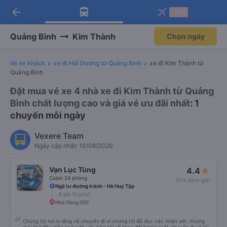
arrow_back
Tải app Vexere ngay!
Tải app Vexere
-30k
Mở app
Mở app
Nhận ưu đãi thành viên độc
-30k/ghế khi đặt vé máy bay qua
quyền
app
Quảng Bình
Kim Thành
Chọn ngày
Vé xe khách
xe đi Hải Dương từ Quảng Bình
xe đi Kim Thành từ
Quảng Bình
Đặt mua vé xe 4 nhà xe đi Kim Thành từ Quảng
Bình chất lượng cao và giá vé ưu đãi nhất
: 1
chuyến mỗi ngày
Vexere Team
Ngày cập nhật: 10/08/2026
Vạn Lục Tùng
4.4
Cabin 24 phòng
(574 đánh giá)
Ngã tư đường tránh - Hà Huy Tập
8 giờ 10 phút
Nhà Hàng 555
Chúng tôi hơi lo lắng về chuyến đi vì chúng tôi đã đọc các nhận xét, nhưng