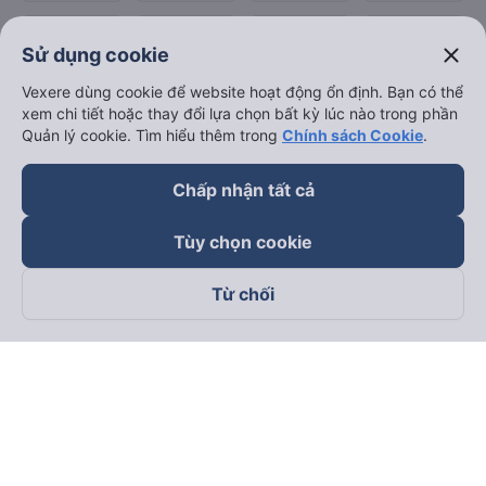
close
Sử dụng cookie
Vexere dùng cookie để website hoạt động ổn định. Bạn có thể
xem chi tiết hoặc thay đổi lựa chọn bất kỳ lúc nào trong phần
Quản lý cookie. Tìm hiểu thêm trong
Chính sách Cookie
.
Chấp nhận tất cả
Tùy chọn cookie
Từ chối
Theo dõi chúng tôi trên
Facebook
Tiktok
Youtube
Công ty TNHH Thương Mại Dịch Vụ Vexere
Địa chỉ đăng ký kinh doanh: 8C Chữ Đồng Tử, Phường Tân