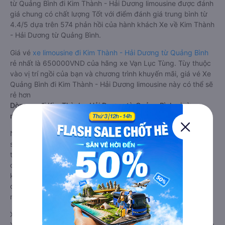
từ Quảng Bình đi Kim Thành - Hải Dương limousine được đánh
giá chung có chất lượng Tốt với điểm đánh giá trung bình từ
4.4/5 dựa trên 574 phản hồi của hành khách Xe về Kim Thành
- Hải Dương từ Quảng Bình.
Giá vé
xe limousine đi Kim Thành - Hải Dương từ Quảng Bình
rẻ nhất là 650000VND của hãng xe Vạn Lục Tùng. Tùy thuộc
vào vị trí ngồi của bạn và chương trình khuyến mãi, giá vé Xe
Quảng Bình đi Kim Thành - Hải Dương limousine này có thể sẽ
rẻ hơn
Dòng xe đi Kim Thành - Hải Dương từ Quảng Bình giường
nằm chất lượng cao: Thoải mái, giá cả tốt nhất
Những nhà xe đi Kim Thành - Hải Dương từ Quảng Bình đều
sở hữu những xe giường nằm chất lượng cao. Trên xe được
trang bị đầy đủ các trang thiết bị hiện đại phục vụ cho nhu
cầu di chuyển của hành khách. Bên cạnh đó, các hãng xe
khách Quảng Bình Kim Thành - Hải Dương luôn chú trọng đến
chất lượng dịch vụ, không ngừng cải thiện để mang đến trải
nghiệm hoàn hảo cho hành khách.
Xe Quảng Bình Kim Thành - Hải Dương giường nằm tốt nhất:
Xe từ Quảng Bình đi Kim Thành - Hải Dương giường nằm được