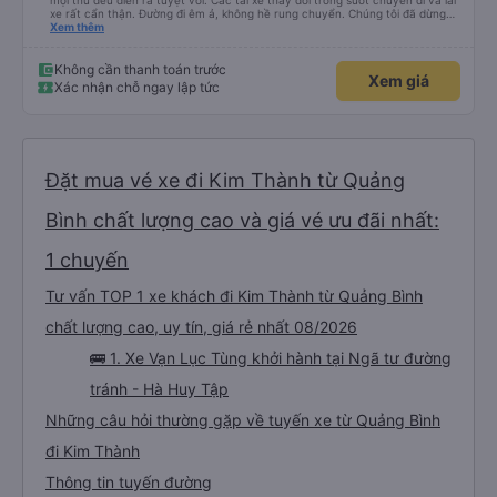
mọi thứ đều diễn ra tuyệt vời. Các tài xế thay đổi trong suốt chuyến đi và lái
xe rất cẩn thận. Đường đi êm ả, không hề rung chuyển. Chúng tôi đã dừng
đủ số lần để đi vệ sinh và dừng lại để ăn tối. Nhìn chung, ghế ngồi có thể hơi
Xem thêm
ngắn đối với những người cao trên 180 cm nhưng đó không phải là vấn đề
lớn. Chúng tôi rất thích chuyến đi.
Không cần thanh toán trước
Xem giá
Xác nhận chỗ ngay lập tức
Đặt mua vé xe đi Kim Thành từ Quảng
Bình chất lượng cao và giá vé ưu đãi nhất:
1 chuyến
Tư vấn TOP 1 xe khách đi Kim Thành từ Quảng Bình
chất lượng cao, uy tín, giá rẻ nhất 08/2026
🚌 1. Xe Vạn Lục Tùng khởi hành tại Ngã tư đường
tránh - Hà Huy Tập
Những câu hỏi thường gặp về tuyến xe từ Quảng Bình
đi Kim Thành
Thông tin tuyến đường