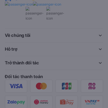
keyboard_arrow_down
Về chúng tôi
keyboard_arrow_down
Hỗ trợ
keyboard_arrow_down
Trở thành đối tác
Đối tác thanh toán