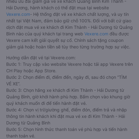
nhiều ưu đãi giảm giá vé xe khách Quảng Bình Kim Thành -
Hải Dương, hành khách có thể đặt mua tại website
Vexere.com
- Hệ thống đặt vé xe khách chất lượng, và uy tín
nhất tại Việt Nam, đảm bảo giữ chỗ 100%. Đối với bất cứ giao
dịch đặt mua vé xe khách đi Kim Thành - Hải Dương từ Quảng
Bình nào của quý khách tại trang web
Vexere.com
đều được
Vexere cam kết giải quyết sự cố. Chính sách tặng coupon
giảm giá hoặc hoàn tiền sẽ tùy theo từng trường hợp sự việc.
Hướng dẫn đặt vé tại Vexere.com:
Bước 1: Truy cập vào website Vexere hoặc tải app Vexere trên
CH Play hoặc App Store.
Bước 2: Chọn điểm đi, điểm đến, ngày đi, sau đó chọn “TÌM
VÉ XE”.
Bước 3: Chọn hãng xe khách đi Kim Thành - Hải Dương từ
Quảng Bình, giờ khởi hành phù hợp. Bấm chọn vào khung giờ
quý khách muốn đi để tiến hành đặt vé.
Bước 4: Chọn vị trí/giường ghế, điểm đón, điểm trả và nhập
thông tin hành khách khi đặt mua vé xe đi Kim Thành - Hải
Dương từ Quảng Bình
Bước 5: Chọn hình thức thanh toán vé phù hợp và tiến hành
thanh toán vé.