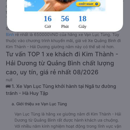
đánh giá chung chất lượng Tốt với điểm đánh giá trung bình
từ 4.4/5 dựa trên 574 phản hồi của hành khách Xe về Kim
Thành - Hải Dương từ Quảng Bình.
Giá vé
xe giường nằm đi Kim Thành - Hải Dương từ Quảng
Bình
rẻ nhất là 650000VND của hãng xe Vạn Lục Tùng. Tùy
thuộc vào chương trình khuyến mãi, giá vé Xe Quảng Bình đi
Kim Thành - Hải Dương giường nằm này có thể sẽ rẻ hơn.
Tư vấn TOP 1 xe khách đi Kim Thành -
Hải Dương từ Quảng Bình chất lượng
cao, uy tín, giá rẻ nhất 08/2026
null
🚌 1. Xe Vạn Lục Tùng khởi hành tại Ngã tư đường
tránh - Hà Huy Tập
a. Giới thiệu xe Vạn Lục Tùng
Vạn Lục Tùng là hãng xe giường nằm đi Kim Thành - Hải
Dương từ Quảng Bình rất được hành khách ưa chuộng.
Với nhiều năm kinh nghiệm hoạt động trong lĩnh vực vận