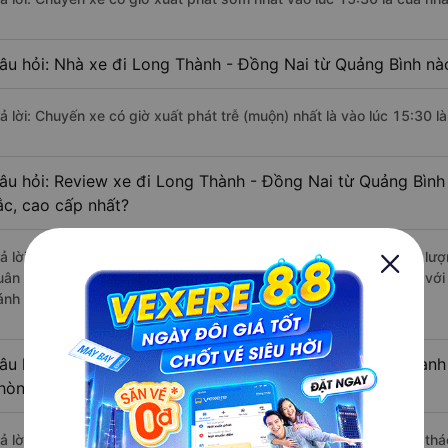
âu hỏi: Nhà xe đi Long Thành - Đồng Nai từ Quảng Bình nào
rả lời: Chuyến xe có giờ xuất phát trễ (muộn) nhất là vào lúc 15:30 
âu hỏi: Review xe đi Long Thành - Đồng Nai từ Quảng Bình 
ắc, cao cấp nhất?
rả lời: Những hãng xe đi Quảng Bình Long Thành - Đồng Nai chất lượn
uân Quỳnh (Hải Dương) đi Long Thành - Đồng Nai từ Quảng Bình với 
ánh giá của khách hàng).
âu hỏi: Có loại xe Quảng Bình Long Thành - Đồng Nai dành 
hòng đôi không?
rả lời: Hiện tại chưa có nhà xe nào có loại xe giường nằm đôi khai t