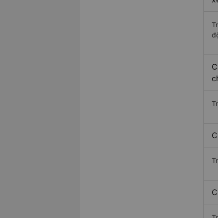
T
độ
C
c
T
C
T
C
T