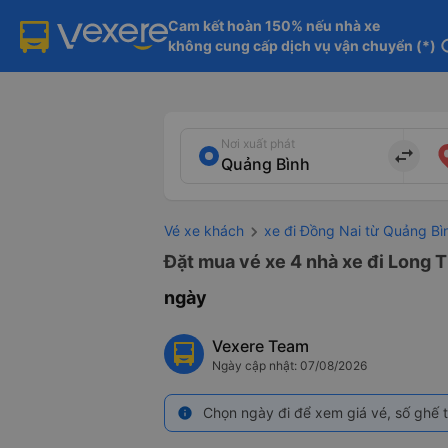
Cam kết hoàn 150% nếu nhà xe

không cung cấp dịch vụ vận chuyển (*)
in
Nơi xuất phát
import_export
Vé xe khách
xe đi Đồng Nai từ Quảng Bì
Đặt mua vé xe 4 nhà xe đi Long T
ngày
Vexere Team
Ngày cập nhật: 07/08/2026
Chọn ngày đi để xem giá vé, số ghế t
info