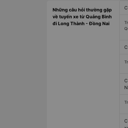
C
Những câu hỏi thường gặp
về tuyến xe từ Quảng Bình
T
đi Long Thành - Đồng Nai
Q
C
T
C
N
Tr
C
x