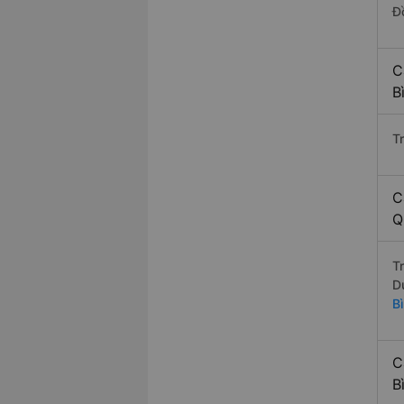
Đ
C
B
T
C
Q
T
D
B
C
B