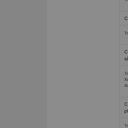
C
T
C
s
T
X
đ
C
p
T