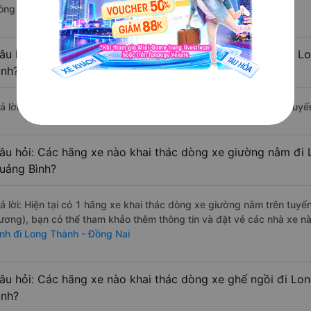
ồng Nai.
âu hỏi: Các hãng xe nào khai thác dòng xe Limousine đi L
ình?
rả lời: Hiện tại chưa có nhà xe nào có loại xe limousine khai thác t
âu hỏi: Các hãng xe nào khai thác dòng xe giường nằm đi 
uảng Bình?
rả lời: Hiện tại có 1 hãng xe khai thác dòng xe giường nằm trên tuy
ương), bạn có thể tham khảo thêm thông tin và đặt vé các nhà xe này
ình đi Long Thành - Đồng Nai
âu hỏi: Các hãng xe nào khai thác dòng xe ghế ngồi đi Lo
ình?