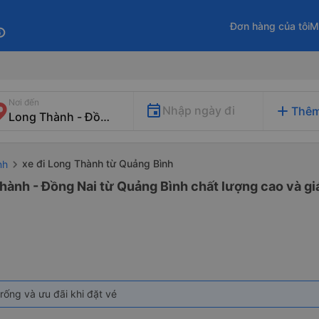
Đơn hàng của tôi
M
fo
Nơi đến
add
Nhập ngày đi
Thêm
xe đi Long Thành từ Quảng Bình
nh
hành - Đồng Nai từ Quảng Bình chất lượng cao và giá
rống và ưu đãi khi đặt vé