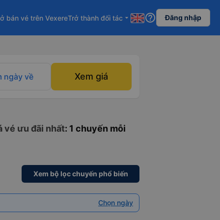
help_outline
Đăng nhập
ở bán vé trên Vexere
Trở thành đối tác
arrow_drop_down
Xem giá
 ngày về
 vé ưu đãi nhất
: 1 chuyến mỗi
Xem bộ lọc chuyến phổ biến
Chọn ngày