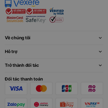
keyboard_arrow_down
Về chúng tôi
keyboard_arrow_down
Hỗ trợ
keyboard_arrow_down
Trở thành đối tác
Đối tác thanh toán