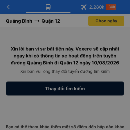
arrow_back
Tải app Vexere ngay!
Tải app Vexere
2.280
k
-30k
Mở app
Mở app
Nhận ưu đãi thành viên độc
-30k/ghế khi đặt vé máy bay qua
quyền
app
Quảng Bình
Quận 12
Chọn ngày
Xin lỗi bạn vì sự bất tiện này. Vexere sẽ cập nhật
ngay khi có thông tin xe hoạt động trên tuyến
đường Quảng Bình đi Quận 12 ngày 10/08/2026
Xin bạn vui lòng thay đổi tuyến đường tìm kiếm
Thay đổi tìm kiếm
Bạn có thể tham khảo thêm một số điểm đến hấp dẫn khác