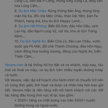
Lũng Cú, đèo Mã Pí Lèng, thung lũng Sủng Là, làng văn
hóa Lũng Cẩm,...
8.
Du lịch Mộc Châu:
Rừng thông Bản Áng, thung lũng
mận Nà Ka, đồi chè Mộc Châu, thác Dải Yếm, bản Pa
Phách, hang dơi, khu du lịch Happy Land,...
9.
Du lịch Hải Phòng:
Biển Đồ Sơn, đảo Hòn Dấu, vịnh
Lan Hạ, đảo Bạch Long Vỹ, núi Voi, khu di tích Tràng
Kênh,...
10.
Du lịch Nghệ An:
Biển Cửa Lò, đảo Lan Châu, vườn
quốc gia Pù Mát, đồi chè Thanh Chương, đảo Hòn Ngư,
cánh đồng hoa hướng dương, đồng cừu Nghệ An, biển
Thiên Cầm,...
Vexere.com
là hệ thống hỗ trợ đặt vé xe khách, máy bay, tàu
hoả và thuê xe máy, xe du lịch trên nhiều tuyến đường khắp
cả nước.
Với Vexere, việc lập kế hoạch cho hành trình di chuyển trở nên
vô cùng đơn giản, linh hoạt và được cá nhân hóa hơn bao giờ
hết. Vexere hiện là nền tảng kết nối hành khách với các đối
tác hàng đầu trong lĩnh vực đi lại, bao gồm:
• 2000+ hãng xe chất lượng cao trên 5000+ tuyến
đường trong và ngoài nước.