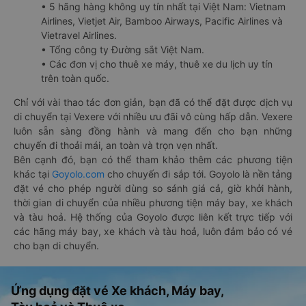
• 5 hãng hàng không uy tín nhất tại Việt Nam: Vietnam
Airlines, Vietjet Air, Bamboo Airways, Pacific Airlines và
Vietravel Airlines.
• Tổng công ty Đường sắt Việt Nam.
• Các đơn vị cho thuê xe máy, thuê xe du lịch uy tín
trên toàn quốc.
Chỉ với vài thao tác đơn giản, bạn đã có thể đặt được dịch vụ
di chuyển tại Vexere với nhiều ưu đãi vô cùng hấp dẫn. Vexere
luôn sẵn sàng đồng hành và mang đến cho bạn những
chuyến đi thoải mái, an toàn và trọn vẹn nhất.
Bên cạnh đó, bạn có thể tham khảo thêm các phương tiện
khác tại
Goyolo.com
cho chuyến đi sắp tới. Goyolo là nền tảng
đặt vé cho phép người dùng so sánh giá cả, giờ khởi hành,
thời gian di chuyển của nhiều phương tiện máy bay, xe khách
và tàu hoả. Hệ thống của Goyolo được liên kết trực tiếp với
các hãng máy bay, xe khách và tàu hoả, luôn đảm bảo có vé
cho bạn di chuyển.
Ứng dụng đặt vé Xe khách, Máy bay,