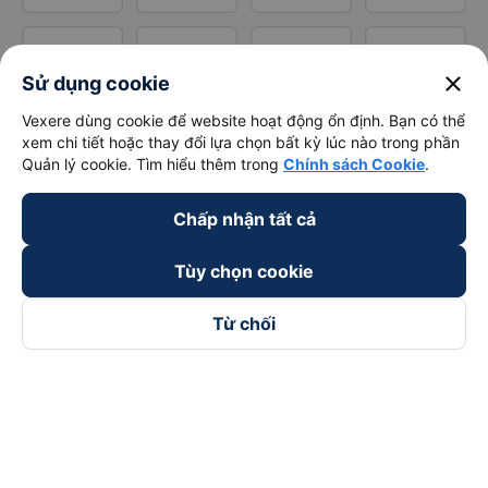
close
Sử dụng cookie
Vexere dùng cookie để website hoạt động ổn định. Bạn có thể
xem chi tiết hoặc thay đổi lựa chọn bất kỳ lúc nào trong phần
Quản lý cookie. Tìm hiểu thêm trong
Chính sách Cookie
.
Chấp nhận tất cả
Tùy chọn cookie
Từ chối
Theo dõi chúng tôi trên
Facebook
Tiktok
Youtube
Công ty TNHH Thương Mại Dịch Vụ Vexere