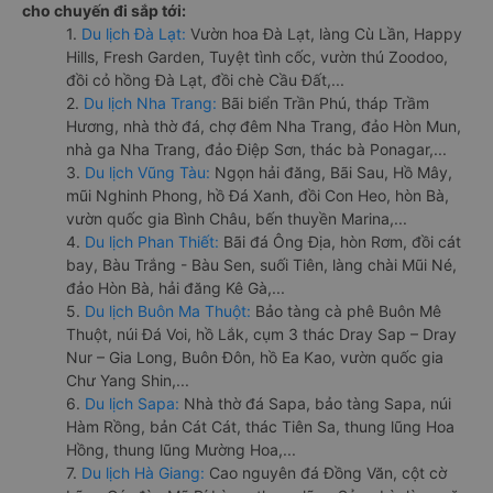
cho chuyến đi sắp tới:
1.
Du lịch Đà Lạt:
Vườn hoa Đà Lạt, làng Cù Lần, Happy
Hills, Fresh Garden, Tuyệt tình cốc, vườn thú Zoodoo,
đồi cỏ hồng Đà Lạt, đồi chè Cầu Đất,...
2.
Du lịch Nha Trang:
Bãi biển Trần Phú, tháp Trầm
Hương, nhà thờ đá, chợ đêm Nha Trang, đảo Hòn Mun,
nhà ga Nha Trang, đảo Điệp Sơn, thác bà Ponagar,...
3.
Du lịch Vũng Tàu:
Ngọn hải đăng, Bãi Sau, Hồ Mây,
mũi Nghinh Phong, hồ Đá Xanh, đồi Con Heo, hòn Bà,
vườn quốc gia Bình Châu, bến thuyền Marina,...
4.
Du lịch Phan Thiết:
Bãi đá Ông Địa, hòn Rơm, đồi cát
bay, Bàu Trắng - Bàu Sen, suối Tiên, làng chài Mũi Né,
đảo Hòn Bà, hải đăng Kê Gà,...
5.
Du lịch Buôn Ma Thuột:
Bảo tàng cà phê Buôn Mê
Thuột, núi Đá Voi, hồ Lắk, cụm 3 thác Dray Sap – Dray
Nur – Gia Long, Buôn Đôn, hồ Ea Kao, vườn quốc gia
Chư Yang Shin,...
6.
Du lịch Sapa:
Nhà thờ đá Sapa, bảo tàng Sapa, núi
Hàm Rồng, bản Cát Cát, thác Tiên Sa, thung lũng Hoa
Hồng, thung lũng Mường Hoa,...
7.
Du lịch Hà Giang:
Cao nguyên đá Đồng Văn, cột cờ