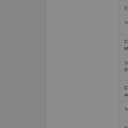
C
Tr
C
k
T
gi
C
x
T