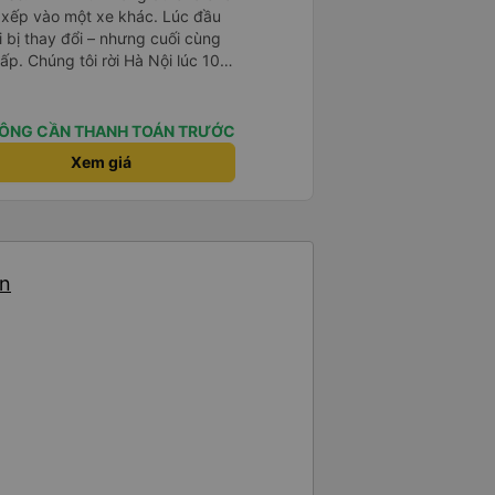
c xếp vào một xe khác. Lúc đầu
ôi bị thay đổi – nhưng cuối cùng
ấp. Chúng tôi rời Hà Nội lúc 10
Saa lúc 5 giờ sáng. Tài xế hơi thô
 ơn rất nhiều.
ÔNG CẦN THANH TOÁN TRƯỚC
Xem giá
ến