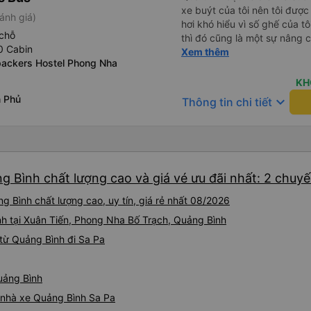
xe buýt của tôi nên tôi đượ
ánh giá)
hơi khó hiểu vì số ghế của t
chỗ
thì đó cũng là một sự nâng c
0 Cabin
giờ tối, dừng hai lần và đến 
Xem thêm
packers Hostel Phong Nha
lỗ nhưng lái xe an toàn. Cảm
KH
n Phủ
keyboard_arrow_down
Thông tin chi tiết
g Bình chất lượng cao và giá vé ưu đãi nhất: 2 chuy
g Bình chất lượng cao, uy tín, giá rẻ nhất 08/2026
ành tại Xuân Tiến, Phong Nha Bố Trạch, Quảng Bình
từ Quảng Bình đi Sa Pa
Quảng Bình
á nhà xe Quảng Bình Sa Pa