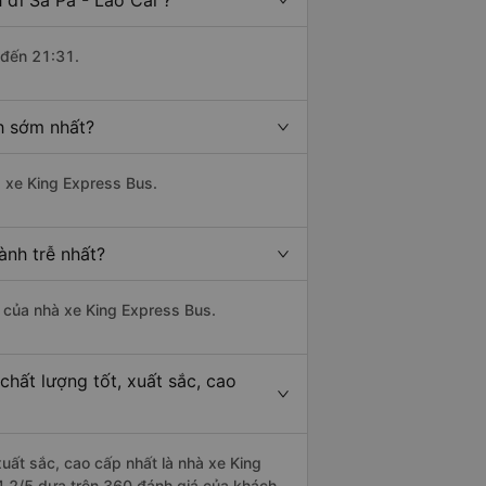
đi Sa Pa - Lào Cai ?
 đến 21:31.
h sớm nhất?
à xe King Express Bus.
ành trễ nhất?
là của nhà xe King Express Bus.
chất lượng tốt, xuất sắc, cao
xuất sắc, cao cấp nhất là nhà xe King
 4.2/5 dựa trên 360 đánh giá của khách