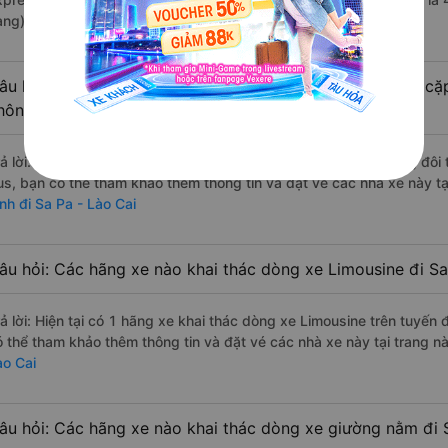
àng).
âu hỏi: Có loại xe Quảng Bình Sa Pa - Lào Cai dành cho cặ
hông?
rả lời: Hiện tại có 1 hãng xe khai thác dòng xe Limousine giường đôi
us, bạn có thể tham khảo thêm thông tin và đặt vé các nhà xe này tạ
nh đi Sa Pa - Lào Cai
âu hỏi: Các hãng xe nào khai thác dòng xe Limousine đi Sa
rả lời: Hiện tại có 1 hãng xe khai thác dòng xe Limousine trên tuyến
ó thể tham khảo thêm thông tin và đặt vé các nhà xe này tại trang nà
ào Cai
âu hỏi: Các hãng xe nào khai thác dòng xe giường nằm đi 