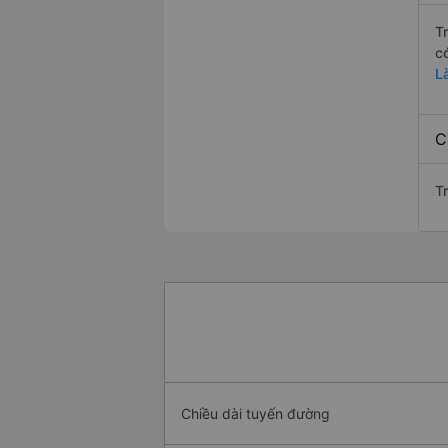
T
c
L
C
Tr
Chiều dài tuyến đường