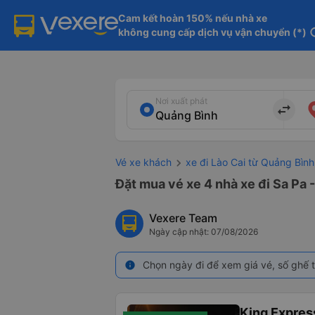
Cam kết hoàn 150% nếu nhà xe

không cung cấp dịch vụ vận chuyển (*)
in
Nơi xuất phát
import_export
Vé xe khách
xe đi Lào Cai từ Quảng Bình
Đặt mua vé xe 4 nhà xe đi Sa Pa 
Vexere Team
Ngày cập nhật: 07/08/2026
Chọn ngày đi để xem giá vé, số ghế t
info
King Expres