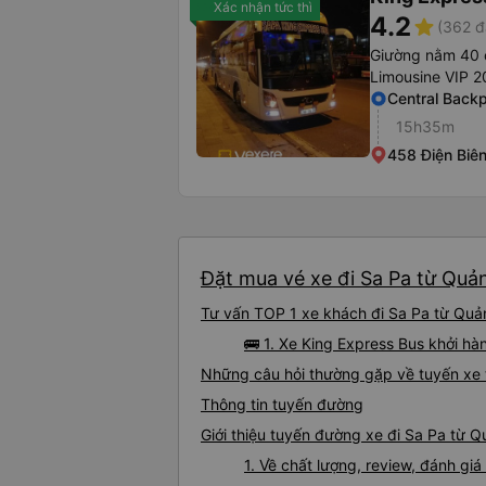
Xác nhận tức thì
4.2
star
(362 đ
Giường nằm 40 
Limousine VIP 2
Central Back
15h35m
458 Điện Biê
Đặt mua vé xe đi Sa Pa từ Quản
Tư vấn TOP 1 xe khách đi Sa Pa từ Quản
🚌 1. Xe King Express Bus khởi h
Những câu hỏi thường gặp về tuyến xe 
Thông tin tuyến đường
Giới thiệu tuyến đường xe đi Sa Pa từ 
1. Về chất lượng, review, đánh gi