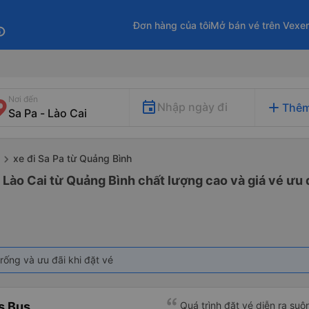
Đơn hàng của tôi
Mở bán vé trên Vexe
fo
Nơi đến
add
Nhập ngày đi
Thêm
xe đi Sa Pa từ Quảng Bình
- Lào Cai từ Quảng Bình chất lượng cao và giá vé ưu 
rống và ưu đãi khi đặt vé
s Bus
Quá trình đặt vé diễn ra su