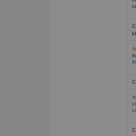
h
C
k
T
B
Bì
C
T
c
L
C