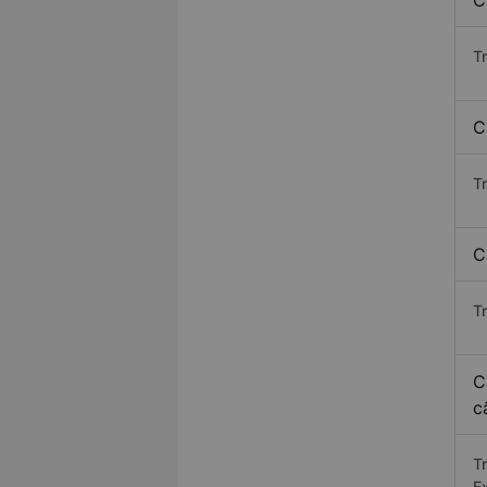
C
T
C
T
C
T
C
c
T
E