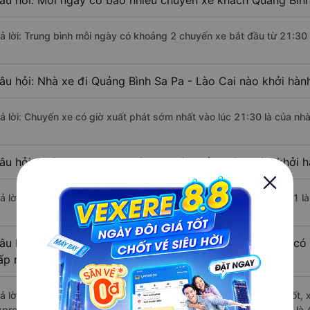
âu hỏi: Mỗi ngày có bao nhiêu chuyến xe khách Quảng Bình 
rả lời: Trung bình mỗi ngày có khoảng 2 chuyến xe bắt đầu từ 21:30
âu hỏi: Nhà xe đi Quảng Bình Sa Pa - Lào Cai nào khởi hàn
rả lời: Chuyến xe có giờ xuất phát sớm nhất vào lúc 21:30 là của nh
âu hỏi: Nhà xe đi Sa Pa - Lào Cai từ Quảng Bình nào khởi h
rả lời: Chuyến xe có giờ xuất phát trễ (muộn) nhất là vào lúc 21:31 
âu hỏi: Review xe đi Sa Pa - Lào Cai từ Quảng Bình nào có 
ấp nhất?
rả lời: Những hãng xe đi Quảng Bình Sa Pa - Lào Cai chất lượng tốt, 
xpress Bus đi Sa Pa - Lào Cai từ Quảng Bình với điểm chất lượng là