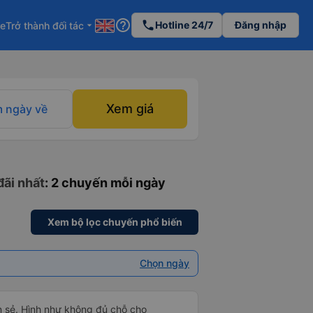
help_outline
phone
Hotline 24/7
Đăng nhập
re
Trở thành đối tác
arrow_drop_down
Xem giá
 ngày về
đãi nhất
: 2 chuyến mỗi ngày
Xem bộ lọc chuyến phổ biến
Chọn ngày
ôn sẻ. Hình như không đủ chỗ cho