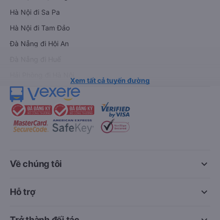
Hà Nội đi Sa Pa
Hà Nội đi Tam Đảo
Đà Nẵng đi Hội An
Đà Nẵng đi Huế
Hải Phòng đi Hà Nội
Xem tất cả tuyến đường
keyboard_arrow_down
Về chúng tôi
keyboard_arrow_down
Hỗ trợ
keyboard_arrow_down
Trở thành đối tác