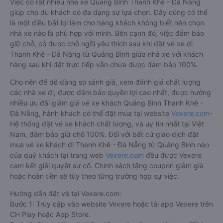
Việc có rất nhiều nhà xe Quảng Bình Thanh Khê - Đà Nẵng
giúp cho du khách có đa dạng sự lựa chọn. Đây cũng có thể
là một điều bất lợi làm cho hàng khách không biết nên chọn
nhà xe nào là phù hợp với mình. Bên cạnh đó, việc đảm bảo
giữ chỗ, có được chỗ ngồi yêu thích sau khi đặt vé xe đi
Thanh Khê - Đà Nẵng từ Quảng Bình giữa nhà xe với khách
hàng sau khi đặt trực tiếp vẫn chưa được đảm bảo 100%.
Cho nên để dễ dàng so sánh giá, xem đánh giá chất lượng
các nhà xe đi, được đảm bảo quyền lợi cao nhất, được hưởng
nhiều ưu đãi giảm giá vé xe khách Quảng Bình Thanh Khê -
Đà Nẵng, hành khách có thể đặt mua tại website
Vexere.com
-
Hệ thống đặt vé xe khách chất lượng, và uy tín nhất tại Việt
Nam, đảm bảo giữ chỗ 100%. Đối với bất cứ giao dịch đặt
mua vé xe khách đi Thanh Khê - Đà Nẵng từ Quảng Bình nào
của quý khách tại trang web
Vexere.com
đều được Vexere
cam kết giải quyết sự cố. Chính sách tặng coupon giảm giá
hoặc hoàn tiền sẽ tùy theo từng trường hợp sự việc.
Hướng dẫn đặt vé tại Vexere.com:
Bước 1: Truy cập vào website Vexere hoặc tải app Vexere trên
CH Play hoặc App Store.