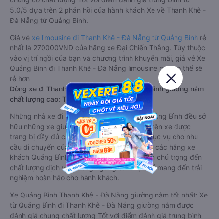
5.0/5 dựa trên 2 phản hồi của hành khách Xe về Thanh Khê -
Đà Nẵng từ Quảng Bình.
Giá vé
xe limousine đi Thanh Khê - Đà Nẵng từ Quảng Bình
rẻ
nhất là 270000VND của hãng xe Đại Chiến Thắng. Tùy thuộc
vào vị trí ngồi của bạn và chương trình khuyến mãi, giá vé Xe
Quảng Bình đi Thanh Khê - Đà Nẵng limousine này có thể sẽ
rẻ hơn
Dòng xe đi Thanh Khê - Đà Nẵng từ Quảng Bình giường nằm
chất lượng cao: Thoải mái, giá cả tốt nhất
Những nhà xe đi Thanh Khê - Đà Nẵng từ Quảng Bình đều sở
hữu những xe giường nằm chất lượng cao. Trên xe được
trang bị đầy đủ các trang thiết bị hiện đại phục vụ cho nhu
cầu di chuyển của hành khách. Bên cạnh đó, các hãng xe
khách Quảng Bình Thanh Khê - Đà Nẵng luôn chú trọng đến
chất lượng dịch vụ, không ngừng cải thiện để mang đến trải
nghiệm hoàn hảo cho hành khách.
Xe Quảng Bình Thanh Khê - Đà Nẵng giường nằm tốt nhất: Xe
từ Quảng Bình đi Thanh Khê - Đà Nẵng giường nằm được
đánh giá chung chất lượng Tốt với điểm đánh giá trung bình