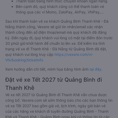
Thanh toán bằng hình thức chuyển khoản ngân hàng.
Bên cạnh đó, quý khách cũng có thể thanh toán vé
thông qua các ví Momo, ZaloPay, AirPay, VNPay,…
Sau khi thanh toán vé xe khách Quảng Bình Thanh Khê - Đà
Nẵng thành công, Vexere sẽ gửi tin nhắn/email xác nhận
thành công đến số điện thoại/email mà quý khách đã đăng
ký. Đến ngày đi, quý khách vui lòng có mặt tại điểm đón trước
30 phút giờ khởi hành để chuẩn bị lên xe. Để kiểm tra tình
trạng vé xe đi Thanh Khê - Đà Nẵng từ Quảng Bình đã đặt,
quý khách vui lòng truy cập
https://vexere.com/vi-
VN/booking/ticketinfo
Xem hướng dẫn chi tiết, minh họa bằng hình ảnh
tại đây.
Đặt vé xe Tết 2027 từ Quảng Bình đi
Thanh Khê
Vé xe tết 2027 từ Quảng Bình đi Thanh Khê vẫn chưa được
công bố. Vexere.com sẽ sớm thông báo cho các bạn thông tin
vé xe Tết 2027 bao gồm giá vé, lịch trình, ngày giờ bán vé
của các hãng xe khách đi tuyến đường Quảng Bình - Thanh
Khê và Thanh Khê - Quảng Bình ngay khi có thông tin từ các