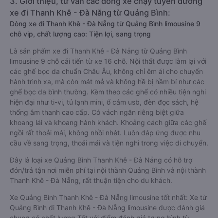
3. Giới thiệu, tư vấn các dòng xe chạy tuyến đường
xe đi Thanh Khê - Đà Nẵng từ Quảng Bình:
Dòng xe đi Thanh Khê - Đà Nẵng từ Quảng Bình limousine 9
chỗ vip, chất lượng cao: Tiện lợi, sang trọng
Là sản phẩm xe đi Thanh Khê - Đà Nẵng từ Quảng Bình
limousine 9 chỗ cải tiến từ xe 16 chỗ. Nội thất được làm lại với
các ghế bọc da chuẩn Châu Âu, không chỉ êm ái cho chuyến
hành trình xa, mà còn mát mẻ và không hề bị hầm bí như các
ghế bọc da bình thường. Kèm theo các ghế có nhiều tiện nghi
hiện đại như ti-vi, tủ lạnh mini, ổ cắm usb, đèn đọc sách, hệ
thống âm thanh cao cấp. Có vách ngăn riêng biệt giữa
khoang lái và khoang hành khách. Khoảng cách giữa các ghế
ngồi rất thoải mái, không nhồi nhét. Luôn đáp ứng được nhu
cầu về sang trọng, thoải mái và tiện nghi trong việc di chuyển.
Đây là loại xe Quảng Bình Thanh Khê - Đà Nẵng có hỗ trợ
đón/trả tận nơi miễn phí tại nội thành Quảng Bình và nội thành
Thanh Khê - Đà Nẵng, rất thuận tiện cho du khách.
Xe Quảng Bình Thanh Khê - Đà Nẵng limousine tốt nhất: Xe từ
Quảng Bình đi Thanh Khê - Đà Nẵng limousine được đánh giá
chung có chất lượng Tốt với điểm đánh giá trung bình từ