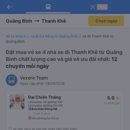
arrow_back
Tải app Vexere ngay!
Tải app Vexere
-30k
Mở app
Mở app
Nhận ưu đãi thành viên độc
-30k/ghế khi đặt vé máy bay qua
quyền
app
Quảng Bình
Thanh Khê
Chọn ngày
Vé xe khách
xe đi Đà Nẵng từ Quảng Bình
xe đi Thanh Khê từ
Quảng Bình
Đặt mua vé xe 4 nhà xe đi Thanh Khê từ Quảng
Bình chất lượng cao và giá vé ưu đãi nhất
: 12
chuyến mỗi ngày
Vexere Team
Ngày cập nhật: 08/08/2026
Đại Chiến Thắng
5.0
Limousine 34 giường VIP
(2 đánh giá)
Limousine giường 24 chỗ
Bưu Điện Đồng Hới
5 giờ 5 phút
Văn phòng Đà Nẵng
Xe mới, sạch sẽ mát mẻ, nhân viên thân thiện.