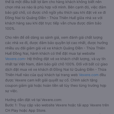
thể là một điều bất lợi làm cho hàng khách không biết nên
chọn nhà xe nào là phù hợp với mình. Bên cạnh đó, việc đảm
bảo giữ chỗ, có được chỗ ngồi yêu thích sau khi đặt vé xe đi
Đồng Nai từ Quảng Điền - Thừa Thiên Huế giữa nhà xe với
khách hàng sau khi đặt trực tiếp vẫn chưa được đảm bảo
100%.
Cho nên để dễ dàng so sánh giá, xem đánh giá chất lượng
các nhà xe đi, được đảm bảo quyền lợi cao nhất, được hưởng
nhiều ưu đãi giảm giá vé xe khách Quảng Điền - Thừa Thiên
Huế Đồng Nai, hành khách có thể đặt mua tại website
Vexere.com
- Hệ thống đặt vé xe khách chất lượng, và uy tín
nhất tại Việt Nam, đảm bảo giữ chỗ 100%. Đối với bất cứ giao
dịch đặt mua vé xe khách đi Đồng Nai từ Quảng Điền - Thừa
Thiên Huế nào của quý khách tại trang web
Vexere.com
đều
được Vexere cam kết giải quyết sự cố. Chính sách tặng
coupon giảm giá hoặc hoàn tiền sẽ tùy theo từng trường hợp
sự việc.
Hướng dẫn đặt vé tại Vexere.com:
Bước 1: Truy cập vào website Vexere hoặc tải app Vexere trên
CH Play hoặc App Store.