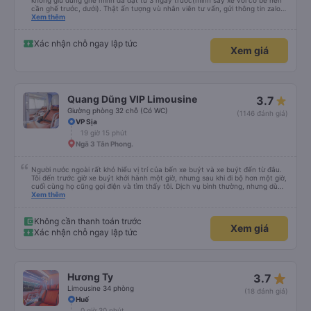
không giữ đúng ghế mình đã đặt từ 3 ngày trước(mình say xe với có bé nên
cần ghế trước, dưới). Thật ấn tượng vù nhân viên tư vấn, gửi thông tin zalo
rõ ràng, chuyên nghiệp. Đi đúng giờ, xe mới toanh, sạch sẽ thơm tho, buồng
Xem thêm
rộng, đẹp, ghế có chế độ matxa bên cạnh các chức năng thông thường như
nâng, hạ xuống phần đầu, chân, ổ sạc pin, ... thích view ngắm cảnh cực chill,
các anh tài và lơ cũng cực dễ thương, tâm lý. 10 điểm không nhưng. Mình sẽ
Xác nhận chỗ ngay lập tức
Xem giá
lưu lại để giới thiệu người nhà, bạn bè đi xe này. ưng hết sức. Giờ thấy may
mắn vì cảm ơn xe kia để mình bít đến xe này
Quang Dũng VIP Limousine
3.7
Giường phòng 32 chỗ (Có WC)
(1146 đánh giá)
VP Sịa
19 giờ 15 phút
Ngã 3 Tân Phong.
Người nước ngoài rất khó hiểu vị trí của bến xe buýt và xe buýt đến từ đâu.
Tôi đến trước giờ xe buýt khởi hành một giờ, nhưng sau khi đi bộ hơn một giờ,
cuối cùng họ cũng gọi điện và tìm thấy tôi. Dịch vụ bình thường, nhưng dù
sao thì tôi ngủ ngon hơn ở khách sạn vì tôi rất thoải mái. Sẽ tuyệt hơn nếu
Xem thêm
tiếng còi xe bớt to hơn. Nhưng tôi thích nó nên tôi cho điểm tối đa. Cảm ơn
bạn rất nhiều.
Không cần thanh toán trước
Xem giá
Xác nhận chỗ ngay lập tức
star_rate
Hương Ty
3.7
Limousine 34 phòng
(18 đánh giá)
Huế
0 giờ 30 phút