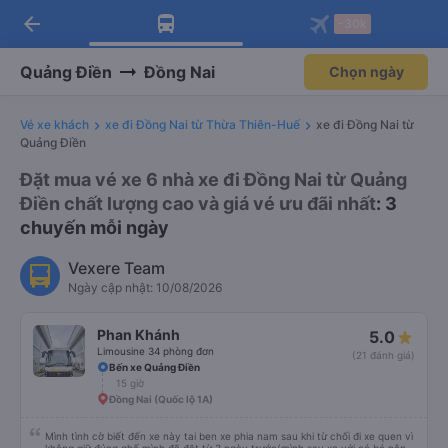
arrow_back
Tải app Vexere ngay!
Tải app Vexere
-30k
Mở app
Mở app
Nhận ưu đãi thành viên độc
-30k/ghế khi đặt vé máy bay qua
quyền
app
Quảng Điền
Đồng Nai
Chọn ngày
Vé xe khách
xe đi Đồng Nai từ Thừa Thiên-Huế
xe đi Đồng Nai từ
Quảng Điền
Đặt mua vé xe 6 nhà xe đi Đồng Nai từ Quảng
Điền chất lượng cao và giá vé ưu đãi nhất
: 3
chuyến mỗi ngày
Vexere Team
Ngày cập nhật: 10/08/2026
Phan Khánh
5.0
Limousine 34 phòng đơn
(21 đánh giá)
Bến xe Quảng Điền
15 giờ
Đồng Nai (Quốc lộ 1A)
Mình tình cờ biết đến xe này tai ben xe phia nam sau khi từ chối đi xe quen vì