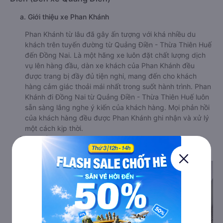
a. Giới thiệu xe Phan Khánh
Phan Khánh từ lâu đã gây ấn tượng với khá nhiều du
khách trên tuyến đường từ Quảng Điền - Thừa Thiên Huế
đến Đồng Nai. Là một hãng xe luôn đặt chất lượng dịch
vụ lên hàng đầu, dàn xe khách của Phan Khánh đều
được trang bị đầy đủ tiện nghi, mang đến cho khách
hàng cảm giác thoải mái nhất trong suốt hành trình. Phan
Khánh đi Đồng Nai từ Quảng Điền - Thừa Thiên Huế luôn
sẵn sàng lắng nghe ý kiến của khách hàng. Mọi phản hồi
của khách hàng đều được Phan Khánh ghi nhận và xử lý
một cách kịp thời.
b. Hình ảnh xe Phan Khánh