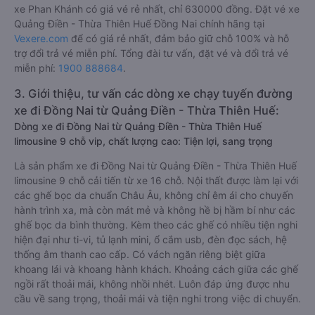
xe Phan Khánh có giá vé rẻ nhất, chỉ 630000 đồng. Đặt vé xe
Quảng Điền - Thừa Thiên Huế Đồng Nai chính hãng tại
Vexere.com
để có giá rẻ nhất, đảm bảo giữ chỗ 100% và hỗ
trợ đổi trả vé miễn phí. Tổng đài tư vấn, đặt vé và đổi trả vé
miễn phí:
1900 888684
.
3. Giới thiệu, tư vấn các dòng xe chạy tuyến đường
xe đi Đồng Nai từ Quảng Điền - Thừa Thiên Huế:
Dòng xe đi Đồng Nai từ Quảng Điền - Thừa Thiên Huế
limousine 9 chỗ vip, chất lượng cao: Tiện lợi, sang trọng
Là sản phẩm xe đi Đồng Nai từ Quảng Điền - Thừa Thiên Huế
limousine 9 chỗ cải tiến từ xe 16 chỗ. Nội thất được làm lại với
các ghế bọc da chuẩn Châu Âu, không chỉ êm ái cho chuyến
hành trình xa, mà còn mát mẻ và không hề bị hầm bí như các
ghế bọc da bình thường. Kèm theo các ghế có nhiều tiện nghi
hiện đại như ti-vi, tủ lạnh mini, ổ cắm usb, đèn đọc sách, hệ
thống âm thanh cao cấp. Có vách ngăn riêng biệt giữa
khoang lái và khoang hành khách. Khoảng cách giữa các ghế
ngồi rất thoải mái, không nhồi nhét. Luôn đáp ứng được nhu
cầu về sang trọng, thoải mái và tiện nghi trong việc di chuyển.