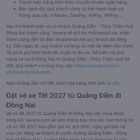
Thanh toán bằng hình thức chuyển khoản ngân hàng.
Bên cạnh đó, quý khách cũng có thể thanh toán vé
thông qua các ví Momo, ZaloPay, AirPay, VNPay,…
Sau khi thanh toán vé xe khách Quảng Điền - Thừa Thiên Huế
Đồng Nai thành công, Vexere sẽ gửi tin nhắn/email xác nhận
thành công đến số điện thoại/email mà quý khách đã đăng
ký. Đến ngày đi, quý khách vui lòng có mặt tại điểm đón trước
30 phút giờ khởi hành để chuẩn bị lên xe. Để kiểm tra tình
trạng vé xe đi Đồng Nai từ Quảng Điền - Thừa Thiên Huế đã
đặt, quý khách vui lòng truy cập
https://vexere.com/vi-
VN/booking/ticketinfo
Xem hướng dẫn chi tiết, minh họa bằng hình ảnh
tại đây.
Đặt vé xe Tết 2027 từ Quảng Điền đi
Đồng Nai
Vé xe tết 2027 từ Quảng Điền đi Đồng Nai vẫn chưa được
công bố. Vexere.com sẽ sớm thông báo cho các bạn thông tin
vé xe Tết 2027 bao gồm giá vé, lịch trình, ngày giờ bán vé
của các hãng xe khách đi tuyến đường Quảng Điền - Đồng
Nai và Đồng Nai - Quảng Điền ngay khi có thông tin từ các