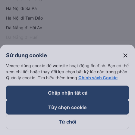
Hà Nội đi Sa Pa
Hà Nội đi Tam Đảo
Đà Nẵng đi Hội An
Đà Nẵng đi Huế
Hải Phòng đi Hà Nội
Xem tất cả tuyến đường
close
Sử dụng cookie
Vexere dùng cookie để website hoạt động ổn định. Bạn có thể
xem chi tiết hoặc thay đổi lựa chọn bất kỳ lúc nào trong phần
Quản lý cookie. Tìm hiểu thêm trong
Chính sách Cookie
.
Chấp nhận tất cả
keyboard_arrow_down
Về chúng tôi
Tùy chọn cookie
keyboard_arrow_down
Hỗ trợ
Từ chối