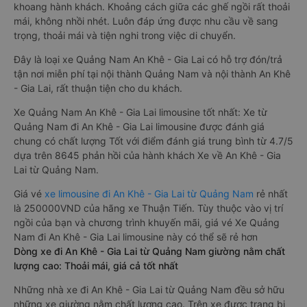
khoang hành khách. Khoảng cách giữa các ghế ngồi rất thoải
mái, không nhồi nhét. Luôn đáp ứng được nhu cầu về sang
trọng, thoải mái và tiện nghi trong việc di chuyển.
Đây là loại xe Quảng Nam An Khê - Gia Lai có hỗ trợ đón/trả
tận nơi miễn phí tại nội thành Quảng Nam và nội thành An Khê
- Gia Lai, rất thuận tiện cho du khách.
Xe Quảng Nam An Khê - Gia Lai limousine tốt nhất: Xe từ
Quảng Nam đi An Khê - Gia Lai limousine được đánh giá
chung có chất lượng Tốt với điểm đánh giá trung bình từ 4.7/5
dựa trên 8645 phản hồi của hành khách Xe về An Khê - Gia
Lai từ Quảng Nam.
Giá vé
xe limousine đi An Khê - Gia Lai từ Quảng Nam
rẻ nhất
là 250000VND của hãng xe Thuận Tiến. Tùy thuộc vào vị trí
ngồi của bạn và chương trình khuyến mãi, giá vé Xe Quảng
Nam đi An Khê - Gia Lai limousine này có thể sẽ rẻ hơn
Dòng xe đi An Khê - Gia Lai từ Quảng Nam giường nằm chất
lượng cao: Thoải mái, giá cả tốt nhất
Những nhà xe đi An Khê - Gia Lai từ Quảng Nam đều sở hữu
những xe giường nằm chất lượng cao. Trên xe được trang bị