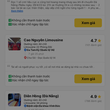
Đọc 1 số cmt tiêu cực e cũng hơi hoang mang nhưg sau khi đi chuyến Đà
Nẵng-Pleiku ngày 29/4/23 lúc 21h xe thường thì e có những review sau: - 2
bác tài lái xe cực thân thiện, sắp xếp chỗ ngồi cho từng người 1 - A phụ xe
dui tính, chắc cùng tần số nên nói câu nào là cười câu đó - Xe xuất bến đúg
Xem thêm
giờ, trước giờ đi có nv điện thông báo trước, thái độ phục vụ tốt. - Cơ sở vật
chất bình thường, do đặt xe thường nên cũng k đòi hỏi gì nhìu hơn. Nhưng
nhìn chug khá ổn, có dừng lại để đi vệ sinh.
Không cần thanh toán trước
Xem giá
Xác nhận chỗ ngay lập tức
Cao Nguyên Limousine
4.7
Giường nằm 44 chỗ
(101 đánh giá)
Limousine 22 Phòng Đôi
Ga Tam Kỳ (Quốc lộ 1A)
7 giờ 25 phút
Chư Sê - Dọc Quốc lộ 14
Tài xế và người phục vụ tốt ,có số nơi nhà xe dừng lại nhà vs chưa tốt .
Không cần thanh toán trước
Xem giá
Xác nhận chỗ ngay lập tức
Diên Hồng (Đà Nẵng)
4.9
Giường nằm 43 chỗ
(788 đánh giá)
Limousine 34 phòng
Bệnh viện Đa khoa Vĩnh Đức
6 giờ 30 phút