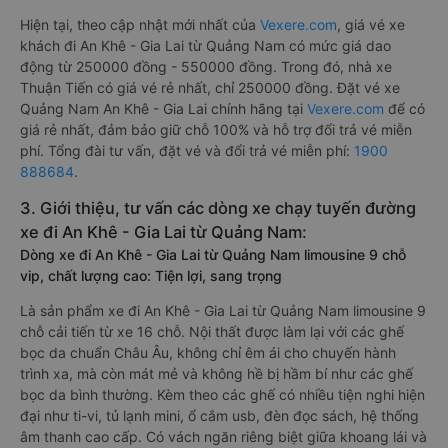
Hiện tại, theo cập nhật mới nhất của
Vexere.com
, giá vé xe
khách đi An Khê - Gia Lai từ Quảng Nam có mức giá dao
động từ 250000 đồng - 550000 đồng. Trong đó, nhà xe
Thuận Tiến có giá vé rẻ nhất, chỉ 250000 đồng. Đặt vé xe
Quảng Nam An Khê - Gia Lai chính hãng tại
Vexere.com
để có
giá rẻ nhất, đảm bảo giữ chỗ 100% và hỗ trợ đổi trả vé miễn
phí. Tổng đài tư vấn, đặt vé và đổi trả vé miễn phí:
1900
888684
.
3. Giới thiệu, tư vấn các dòng xe chạy tuyến đường
xe đi An Khê - Gia Lai từ Quảng Nam:
Dòng xe đi An Khê - Gia Lai từ Quảng Nam limousine 9 chỗ
vip, chất lượng cao: Tiện lợi, sang trọng
Là sản phẩm xe đi An Khê - Gia Lai từ Quảng Nam limousine 9
chỗ cải tiến từ xe 16 chỗ. Nội thất được làm lại với các ghế
bọc da chuẩn Châu Âu, không chỉ êm ái cho chuyến hành
trình xa, mà còn mát mẻ và không hề bị hầm bí như các ghế
bọc da bình thường. Kèm theo các ghế có nhiều tiện nghi hiện
đại như ti-vi, tủ lạnh mini, ổ cắm usb, đèn đọc sách, hệ thống
âm thanh cao cấp. Có vách ngăn riêng biệt giữa khoang lái và