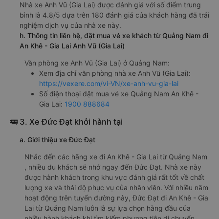
Nhà xe Anh Vũ (Gia Lai) được đánh giá với số điểm trung
bình là 4.8/5 dựa trên 180 đánh giá của khách hàng đã trải
nghiệm dịch vụ của nhà xe này.
h. Thông tin liên hệ, đặt mua vé xe khách từ Quảng Nam đi
An Khê - Gia Lai Anh Vũ (Gia Lai)
Văn phòng xe Anh Vũ (Gia Lai) ở Quảng Nam:
Xem địa chỉ văn phòng nhà xe Anh Vũ (Gia Lai):
https://vexere.com/vi-VN/xe-anh-vu-gia-lai
Số điện thoại đặt mua vé xe Quảng Nam An Khê -
Gia Lai:
1900 888684
🚌 3. Xe Đức Đạt khởi hành tại
a. Giới thiệu xe Đức Đạt
Nhắc đến các hãng xe đi An Khê - Gia Lai từ Quảng Nam
, nhiều du khách sẽ nhớ ngay đến Đức Đạt. Nhà xe này
được hành khách trong khu vực đánh giá rất tốt về chất
lượng xe và thái độ phục vụ của nhân viên. Với nhiều năm
hoạt động trên tuyến đường này, Đức Đạt đi An Khê - Gia
Lai từ Quảng Nam luôn là sự lựa chọn hàng đầu của
nhiều hành khách khi tìm kiếm phương tiện di chuyển.