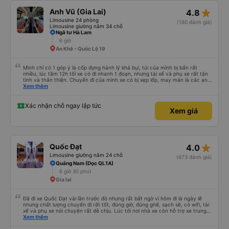
star_rate
Anh Vũ (Gia Lai)
4.8
Limousine 24 phòng
(180 đánh giá)
Limousine giường nằm 34 chỗ
Ngã tư Hà Lam
6 giờ
An Khê - Quốc Lộ 19
Mình chỉ có 1 góp ý là cốp đựng hành lý khá bụi, túi của mình bị bẩn rất
nhiều, lúc tầm 12h tối xe có đi nhanh 1 đoạn, nhưng tài xế và phụ xe rất tận
tình và thân thiện. Chuyến đi của mình xe có bị xẹp lốp, may mắn là các anh
dừng ở cây xăng và thay lốp mới khá nhanh. Mong nhà xe khắc phục cốp đỡ
Xem thêm
bụi để chất lượng dịch vụ tốt hơn, chúc các bác tài và phụ xe nhiều sức
khoẻ!
Xác nhận chỗ ngay lập tức
Xem giá
star_rate
Quốc Đạt
4.0
Limousine giường nằm 24 chỗ
(673 đánh giá)
Quảng Nam (Dọc QL1A)
6 giờ 30 phút
Gia lai
Đã đi xe Quốc Đạt vài lần trước đó nhưng rất bất ngờ vì hôm đi là ngày lễ
nhưng chất lượng chuyến đi rất tốt, đúng giờ, đúng ghế, sạch sẽ, có wifi, tài
xế và phụ xe nói chuyện rất dễ chịu. Lúc tới nơi nhà xe còn hỗ trợ xe trung
chuyển tới tận nhà. 10đ cho nhà xe, hy vọng nhà xe duy trì được chất lượng
Xem thêm
này. Cảm ơn