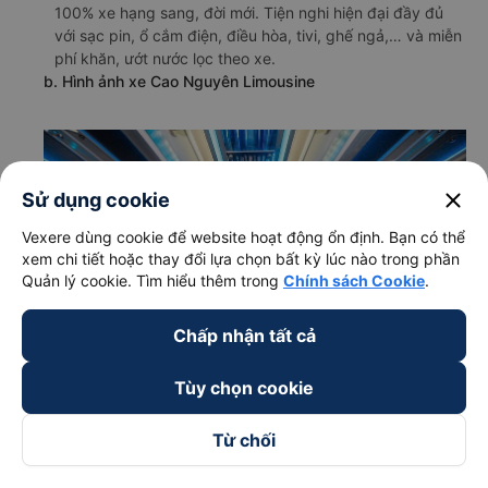
100% xe hạng sang, đời mới. Tiện nghi hiện đại đầy đủ
với sạc pin, ổ cắm điện, điều hòa, tivi, ghế ngả,… và miễn
phí khăn, ướt nước lọc theo xe.
b. Hình ảnh xe Cao Nguyên Limousine
close
Sử dụng cookie
Vexere dùng cookie để website hoạt động ổn định. Bạn có thể
xem chi tiết hoặc thay đổi lựa chọn bất kỳ lúc nào trong phần
Quản lý cookie. Tìm hiểu thêm trong
Chính sách Cookie
.
Chấp nhận tất cả
Tùy chọn cookie
Từ chối
c. Lộ trình, giờ khởi hành và giờ kết thúc của xe khách Cao
Nguyên Limousine