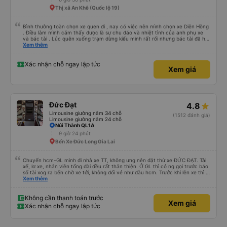
Thị xã An Khê (Quốc lộ 19)
Bình thường toàn chọn xe quen đi , nay có việc nên mình chọn xe Diên Hồng
. Điều làm mình cảm thấy được là sự chu đáo và nhiệt tình của anh phụ xe
và bác tài . Lúc quên xuống trạm dừng kiểu mình rất rối nhưng bác tài đã hỗ
trợ mình về tận nhà . 10 điểm chất lượng 🥰
Xem thêm
Xác nhận chỗ ngay lập tức
Xem giá
Đức Đạt
4.8
Limousine giường nằm 34 chỗ
(1512 đánh giá)
Limousine giường nằm 24 chỗ
Núi Thành QL1A
9 giờ 24 phút
Bến Xe Đức Long Gia Lai
Chuyến hcm-GL mình đi nhà xe TT, không ưng nên đặt thử xe ĐỨC ĐẠT. Tài
xế, lơ xe, nhân viên tổng đài đều rất thân thiện. Ở GL thì có ng gọi trước báo
số tài xog ra bến chờ xe tới, không đổi vé như đầu hcm. Trước khi lên xe thì tx
sẽ hỏi mình tên và sdt đặt vé. Xe chạy hơi trễ tí (do khách ra xe trễ, phải chờ
Xem thêm
khách chứ xe tới đúng giờ). Nhưng chạy siêu siêu êm, không thắng gấp như
bên xe TT. Điểm trừ: xe cũ hơn xe TT, nội thất không xịn bằng, nhưng đều có
cổng usb A sac pin. Điểm cộng: lịch sự, không hút thuốc trên xe Có gối mini
Không cần thanh toán trước
Xem giá
riêng Xe chạy êm
Xác nhận chỗ ngay lập tức