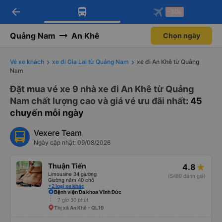
arrow_back
Tải app Vexere ngay!
Tải app Vexere
-30k
Mở app
Mở app
Nhận ưu đãi thành viên độc
-30k/ghế khi đặt vé máy bay qua
quyền
app
Quảng Nam
An Khê
Chọn ngày
Vé xe khách
xe đi Gia Lai từ Quảng Nam
xe đi An Khê từ Quảng
Nam
Đặt mua vé xe 9 nhà xe đi An Khê từ Quảng
Nam chất lượng cao và giá vé ưu đãi nhất
: 45
chuyến mỗi ngày
Vexere Team
Ngày cập nhật: 09/08/2026
Thuận Tiến
4.8
Limousine 34 giường
(5489 đánh giá)
Giường nằm 40 chỗ
+2 loại xe khác
Bệnh viện Đa khoa Vĩnh Đức
7 giờ 30 phút
Thị xã An Khê - QL19