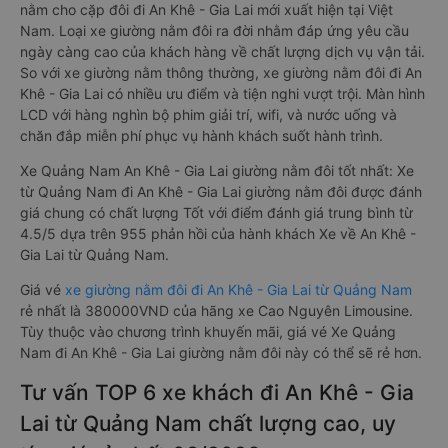
nằm cho cặp đôi đi An Khê - Gia Lai mới xuất hiện tại Việt
Nam. Loại xe giường nằm đôi ra đời nhằm đáp ứng yêu cầu
ngày càng cao của khách hàng về chất lượng dịch vụ vận tải.
So với xe giường nằm thông thường, xe giường nằm đôi đi An
Khê - Gia Lai có nhiều ưu điểm và tiện nghi vượt trội. Màn hình
LCD với hàng nghìn bộ phim giải trí, wifi, và nước uống và
chăn đắp miễn phí phục vụ hành khách suốt hành trình.
Xe Quảng Nam An Khê - Gia Lai giường nằm đôi tốt nhất: Xe
từ Quảng Nam đi An Khê - Gia Lai giường nằm đôi được đánh
giá chung có chất lượng Tốt với điểm đánh giá trung bình từ
4.5/5 dựa trên 955 phản hồi của hành khách Xe về An Khê -
Gia Lai từ Quảng Nam.
Giá vé
xe giường nằm đôi đi An Khê - Gia Lai từ Quảng Nam
rẻ nhất là 380000VND của hãng xe Cao Nguyên Limousine.
Tùy thuộc vào chương trình khuyến mãi, giá vé Xe Quảng
Nam đi An Khê - Gia Lai giường nằm đôi này có thể sẽ rẻ hơn.
Tư vấn TOP 6 xe khách đi An Khê - Gia
Lai từ Quảng Nam chất lượng cao, uy