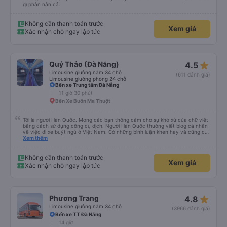
gì phàn nàn cả.
Không cần thanh toán trước
Xem giá
Xác nhận chỗ ngay lập tức
star_rate
Quý Thảo (Đà Nẵng)
4.5
Limousine giường nằm 34 chỗ
(611 đánh giá)
Limousine giường phòng 24 chỗ
Bến xe Trung tâm Đà Nẵng
11 giờ 30 phút
Bến Xe Buôn Ma Thuột
Tôi là người Hàn Quốc. Mong các bạn thông cảm cho sự khó xử của chữ viết
bằng cách sử dụng công cụ dịch. Người Hàn Quốc thường viết blog cá nhân
về việc đi xe buýt ngủ ở Việt Nam. Có những bình luận khen hay và cũng có
những bình luận khen vất vả nên tôi đã rất lo lắng. Đó là một sự lo lắng vô
Xem thêm
ích. Rất thoải mái và thoải mái. Bên trong xe buýt sạch sẽ, tài xế rất thân
thiện. Gối và chăn nệm cũng sạch và thơm nữa. Mình đề cử bài này. 제 리뷰
를 보시게 되는 한국분들께 정보를 드리자면 저는 다낭에서 꾸이년가는 버스를 탔습
Không cần thanh toán trước
Xem giá
니다. 같은 회사라도 버스마다 퀄리티가 다른지는 모르겠는데, 제가 탄 버스는 쾌적
Xác nhận chỗ ngay lập tức
하고 좋았어요. 자리 넓찍하고 베개 이불 깨끗합니다. 뭐 경적소리야 베트남에서는
익숙해져야 하는 문화일거같구요. 기사님 친절하시구요, 버스 안에서 담배 안피시구
요. 다른 승객들도 버스안에서 담배피는 사람 없어요 휴게소에 들렀다 갈때도 저 있
는지 없는지 체크해보고 출발하시네요. 다만 키173 기준 다리를 쭉 펴지는 못해요.
뭐 전 새우자세가 편해서 불만은 없었습니다 : )
star_rate
Phương Trang
4.8
Limousine giường nằm 34 chỗ
(3966 đánh giá)
Bến xe TT Đà Nẵng
14 giờ