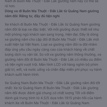
Nam đi Buôn Ma Thuột - Đắk Lắk giường nằm này có thể sẽ
rẻ hơn.
Dòng xe đi Buôn Ma Thuột - Đắk Lắk từ Quảng Nam giường
nằm đôi: Riêng tư, đầy đủ tiện nghi
Xe khách đi Buôn Ma Thuột - Đắk Lắk từ Quảng Nam giường
nằm đôi là loại xe đặc biệt. Với mỗi giường được thiết kế như
một phòng ngủ khách sạn sang trọng, hiện đại. Đây là dòng
xe giường nằm cho cặp đôi đi Buôn Ma Thuột - Đắk Lắk mới
xuất hiện tại Việt Nam. Loại xe giường nằm đôi ra đời nhằm
đáp ứng yêu cầu ngày càng cao của khách hàng về chất
lượng dịch vụ vận tải. So với xe giường nằm thông thường, xe
giường nằm đôi đi Buôn Ma Thuột - Đắk Lắk có nhiều ưu điểm
và tiện nghi vượt trội. Màn hình LCD với hàng nghìn bộ phim
giải trí, wifi, và nước uống và chăn đắp miễn phí phục vụ hành
khách suốt hành trình.
Xe Quảng Nam Buôn Ma Thuột - Đắk Lắk giường nằm đôi tốt
nhất: Xe từ Quảng Nam đi Buôn Ma Thuột - Đắk Lắk giường
nằm đôi được đánh giá chung có chất lượng Tốt với điểm
đánh giá trung bình từ 4.5/5 dựa trên 1815 phản hồi của hành
khách Xe về Buôn Ma Thuột - Đắk Lắk từ Quảng Nam.