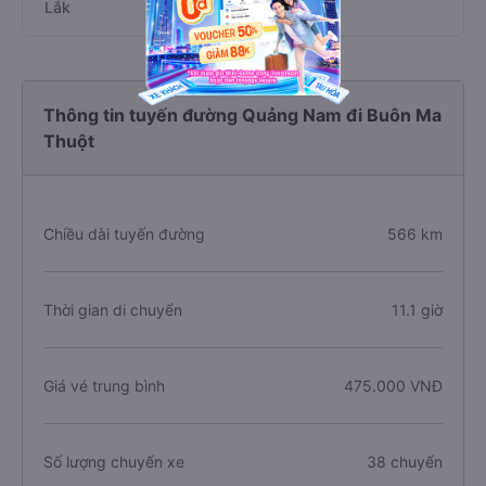
Lắk
Thông tin tuyến đường Quảng Nam đi Buôn Ma
Thuột
Chiều dài tuyến đường
566 km
Thời gian di chuyển
11.1 giờ
Giá vé trung bình
475.000 VNĐ
Số lượng chuyến xe
38 chuyến