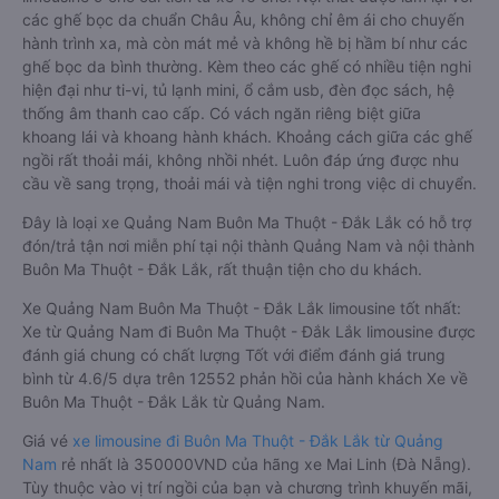
các ghế bọc da chuẩn Châu Âu, không chỉ êm ái cho chuyến
hành trình xa, mà còn mát mẻ và không hề bị hầm bí như các
ghế bọc da bình thường. Kèm theo các ghế có nhiều tiện nghi
hiện đại như ti-vi, tủ lạnh mini, ổ cắm usb, đèn đọc sách, hệ
thống âm thanh cao cấp. Có vách ngăn riêng biệt giữa
khoang lái và khoang hành khách. Khoảng cách giữa các ghế
ngồi rất thoải mái, không nhồi nhét. Luôn đáp ứng được nhu
cầu về sang trọng, thoải mái và tiện nghi trong việc di chuyển.
Đây là loại xe Quảng Nam Buôn Ma Thuột - Đắk Lắk có hỗ trợ
đón/trả tận nơi miễn phí tại nội thành Quảng Nam và nội thành
Buôn Ma Thuột - Đắk Lắk, rất thuận tiện cho du khách.
Xe Quảng Nam Buôn Ma Thuột - Đắk Lắk limousine tốt nhất:
Xe từ Quảng Nam đi Buôn Ma Thuột - Đắk Lắk limousine được
đánh giá chung có chất lượng Tốt với điểm đánh giá trung
bình từ 4.6/5 dựa trên 12552 phản hồi của hành khách Xe về
Buôn Ma Thuột - Đắk Lắk từ Quảng Nam.
Giá vé
xe limousine đi Buôn Ma Thuột - Đắk Lắk từ Quảng
Nam
rẻ nhất là 350000VND của hãng xe Mai Linh (Đà Nẵng).
Tùy thuộc vào vị trí ngồi của bạn và chương trình khuyến mãi,