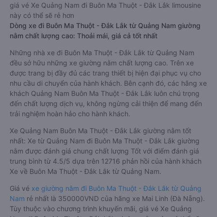
giá vé Xe Quảng Nam đi Buôn Ma Thuột - Đắk Lắk limousine
này có thể sẽ rẻ hơn
Dòng xe đi Buôn Ma Thuột - Đắk Lắk từ Quảng Nam giường
nằm chất lượng cao: Thoải mái, giá cả tốt nhất
Những nhà xe đi Buôn Ma Thuột - Đắk Lắk từ Quảng Nam
đều sở hữu những xe giường nằm chất lượng cao. Trên xe
được trang bị đầy đủ các trang thiết bị hiện đại phục vụ cho
nhu cầu di chuyển của hành khách. Bên cạnh đó, các hãng xe
khách Quảng Nam Buôn Ma Thuột - Đắk Lắk luôn chú trọng
đến chất lượng dịch vụ, không ngừng cải thiện để mang đến
trải nghiệm hoàn hảo cho hành khách.
Xe Quảng Nam Buôn Ma Thuột - Đắk Lắk giường nằm tốt
nhất: Xe từ Quảng Nam đi Buôn Ma Thuột - Đắk Lắk giường
nằm được đánh giá chung chất lượng Tốt với điểm đánh giá
trung bình từ 4.5/5 dựa trên 12716 phản hồi của hành khách
Xe về Buôn Ma Thuột - Đắk Lắk từ Quảng Nam.
Giá vé
xe giường nằm đi Buôn Ma Thuột - Đắk Lắk từ Quảng
Nam
rẻ nhất là 350000VND của hãng xe Mai Linh (Đà Nẵng).
Tùy thuộc vào chương trình khuyến mãi, giá vé Xe Quảng