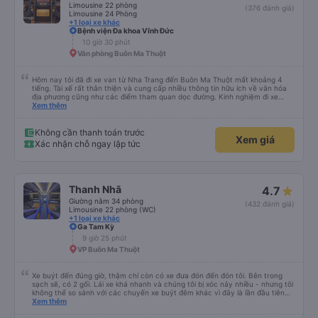
Limousine 22 phòng
(376 đánh giá)
Limousine 24 Phòng
+1 loại xe khác
Bệnh viện Đa khoa Vĩnh Đức
10 giờ 30 phút
Văn phòng Buôn Ma Thuột
Hôm nay tôi đã đi xe van từ Nha Trang đến Buôn Ma Thuột mất khoảng 4
tiếng. Tài xế rất thân thiện và cung cấp nhiều thông tin hữu ích về văn hóa
địa phương cũng như các điểm tham quan dọc đường. Kinh nghiệm đi xe
buýt ở nhiều vùng khác nhau trên khắp Việt Nam trước đây của chúng tôi
Xem thêm
khá đáng sợ vì các tài xế thường làm mọi cách để vượt qua những đoạn
đường tắc nghẽn. Tài xế này là người lái xe an toàn nhất mà chúng tôi từng
gặp. Chúng tôi rất khuyến khích sử dụng dịch vụ vận chuyển của Thai Son.
Không cần thanh toán trước
Xem giá
Xác nhận chỗ ngay lập tức
Thanh Nhã
4.7
Giường nằm 34 phòng
(432 đánh giá)
Limousine 22 phòng (WC)
+1 loại xe khác
Ga Tam Kỳ
9 giờ 25 phút
VP Buôn Ma Thuột
Xe buýt đến đúng giờ, thậm chí còn có xe đưa đón đến đón tôi. Bên trong
sạch sẽ, có 2 gối. Lái xe khá nhanh và chúng tôi bị xóc nảy nhiều - nhưng tôi
không thể so sánh với các chuyến xe buýt đêm khác vì đây là lần đầu tiên
tôi đi. Nhìn chung, tôi hài lòng.
Xem thêm