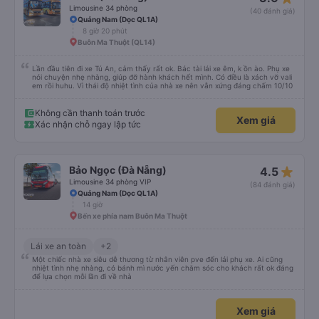
Limousine 34 phòng
(40 đánh giá)
Quảng Nam (Dọc QL1A)
8 giờ 20 phút
Buôn Ma Thuột (QL14)
Lần đầu tiên đi xe Tú An, cảm thấy rất ok. Bác tài lái xe êm, k ồn ào. Phụ xe
nói chuyện nhẹ nhàng, giúp đỡ hành khách hết mình. Có điều là xách vỡ vali
em rồi huhu. Vì thái độ nhiệt tình của nhà xe nên vẫn xứng đáng chấm 10/10
Không cần thanh toán trước
Xem giá
Xác nhận chỗ ngay lập tức
star_rate
Bảo Ngọc (Đà Nẵng)
4.5
Limousine 34 phòng VIP
(84 đánh giá)
Quảng Nam (Dọc QL1A)
14 giờ
Bến xe phía nam Buôn Ma Thuột
Lái xe an toàn
+2
Một chiếc nhà xe siêu dễ thương từ nhân viên pve đến lái phụ xe. Ai cũng
nhiệt tình nhẹ nhàng, có bánh mì nước yến chăm sóc cho khách rất ok đáng
để lựa chọn mỗi lần đi về nhà
Xem giá