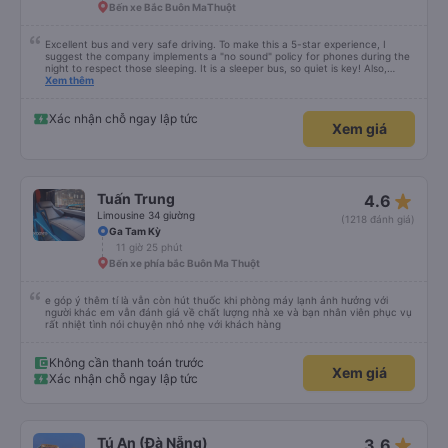
Bến xe Bắc Buôn MaThuột
Excellent bus and very safe driving. To make this a 5-star experience, I
suggest the company implements a "no sound" policy for phones during the
night to respect those sleeping. It is a sleeper bus, so quiet is key! Also,
please display the Wi-Fi password clearly inside the cabin for convenience. I
Xem thêm
would definitely ride with them again! -------------- ​ Xe chất lượng tốt và
tài xế lái xe rất an toàn. Để dịch vụ hoàn hảo hơn, tôi góp ý nhà xe nên có
quy định rõ ràng về việc giữ im lặng (tắt âm thanh điện thoại) vào ban đêm
Xác nhận chỗ ngay lập tức
Xem giá
để tránh làm phiền hành khách khác ngủ. Ngoài ra, nhà xe nên dán sẵn mật
khẩu Wi-Fi trong xe để hành khách dễ dàng sử dụng. Tôi vẫn sẽ tiếp tục ủng
hộ nhà xe trong tương lai!
star_rate
Tuấn Trung
4.6
Limousine 34 giường
(1218 đánh giá)
Ga Tam Kỳ
11 giờ 25 phút
Bến xe phía bắc Buôn Ma Thuột
e góp ý thêm tí là vẫn còn hút thuốc khi phòng máy lạnh ảnh hưởng với
người khác em vẫn đánh giá về chất lượng nhà xe và bạn nhân viên phục vụ
rất nhiệt tình nói chuyện nhỏ nhẹ với khách hàng
Không cần thanh toán trước
Xem giá
Xác nhận chỗ ngay lập tức
star_rate
Tú An (Đà Nẵng)
3.6