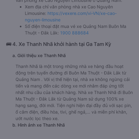
Văn phòng xe Cao Nguyên Limousine ở Quảng Nam:
Xem địa chỉ văn phòng nhà xe Cao Nguyên
Limousine:
https://vexere.com/vi-VN/xe-cao-
nguyen-limousine
Số điện thoại đặt mua vé xe Quảng Nam Buôn Ma
Thuột - Đắk Lắk:
1900 888684
🚌 4. Xe Thanh Nhã khởi hành tại Ga Tam Kỳ
a. Giới thiệu xe Thanh Nhã
Thanh Nhã là một trong những nhà xe hàng đầu hoạt
động trên tuyến đường đi Buôn Ma Thuột - Đắk Lắk từ
Quảng Nam . Với vị thế hiện tại, nhà xe không ngừng cải
tiến và mang đến các dòng xe mới nhằm đáp ứng tốt
nhất nhu cầu của khách hàng. Nhà xe Thanh Nhã đi Buôn
Ma Thuột - Đắk Lắk từ Quảng Nam sử dụng 100% xe
hạng sang, đời mới. Tiện nghi hiện đại đầy đủ với sạc pin,
ổ cắm điện, điều hòa, tivi, ghế ngả,… và miễn phí khăn,
ướt nước lọc theo xe.
b. Hình ảnh xe Thanh Nhã