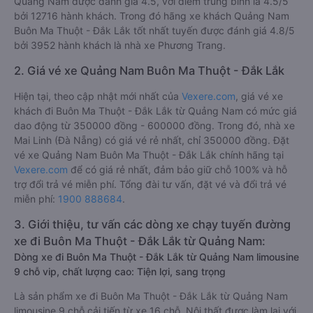
Quảng Nam được đánh giá 4.5, với điểm trung bình là 4.5/5
bởi 12716 hành khách. Trong đó hãng xe khách Quảng Nam
Buôn Ma Thuột - Đắk Lắk tốt nhất tuyến được đánh giá 4.8/5
bởi 3952 hành khách là nhà xe Phương Trang.
2. Giá vé xe Quảng Nam Buôn Ma Thuột - Đắk Lắk
Hiện tại, theo cập nhật mới nhất của
Vexere.com
, giá vé xe
khách đi Buôn Ma Thuột - Đắk Lắk từ Quảng Nam có mức giá
dao động từ 350000 đồng - 600000 đồng. Trong đó, nhà xe
Mai Linh (Đà Nẵng) có giá vé rẻ nhất, chỉ 350000 đồng. Đặt
vé xe Quảng Nam Buôn Ma Thuột - Đắk Lắk chính hãng tại
Vexere.com
để có giá rẻ nhất, đảm bảo giữ chỗ 100% và hỗ
trợ đổi trả vé miễn phí. Tổng đài tư vấn, đặt vé và đổi trả vé
miễn phí:
1900 888684
.
3. Giới thiệu, tư vấn các dòng xe chạy tuyến đường
xe đi Buôn Ma Thuột - Đắk Lắk từ Quảng Nam:
Dòng xe đi Buôn Ma Thuột - Đắk Lắk từ Quảng Nam limousine
9 chỗ vip, chất lượng cao: Tiện lợi, sang trọng
Là sản phẩm xe đi Buôn Ma Thuột - Đắk Lắk từ Quảng Nam
limousine 9 chỗ cải tiến từ xe 16 chỗ. Nội thất được làm lại với