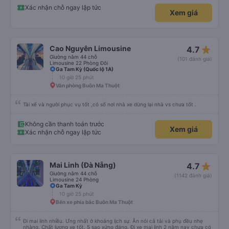
Xác nhận chỗ ngay lập tức
Xem giá
star_rate
Cao Nguyên Limousine
4.7
Giường nằm 44 chỗ
(101 đánh giá)
Limousine 22 Phòng Đôi
Ga Tam Kỳ (Quốc lộ 1A)
10 giờ 25 phút
Văn phòng Buôn Ma Thuột
Tài xế và người phục vụ tốt ,có số nơi nhà xe dừng lại nhà vs chưa tốt .
Không cần thanh toán trước
Xem giá
Xác nhận chỗ ngay lập tức
star_rate
Mai Linh (Đà Nẵng)
4.7
Giường nằm 44 chỗ
(1142 đánh giá)
Limousine 24 Phòng
Ga Tam Kỳ
10 giờ 25 phút
Bến xe phía bắc Buôn Ma Thuột
Đi mai linh nhiều. Ưng nhất ở khoảng lịch sự. Ăn nói cả tài và phụ đều nhẹ
nhàng. Chất lượng xe tốt. 5 sao xứng đáng. Đi xe mai linh 2 năm nay chưa có