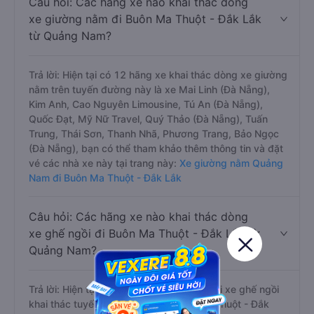
Câu hỏi: Các hãng xe nào khai thác dòng
xe giường nằm đi Buôn Ma Thuột - Đắk Lắk
từ Quảng Nam?
Trả lời: Hiện tại có 12 hãng xe khai thác dòng xe giường
nằm trên tuyến đường này là xe Mai Linh (Đà Nẵng),
Kim Anh, Cao Nguyên Limousine, Tú An (Đà Nẵng),
Quốc Đạt, Mỹ Nữ Travel, Quý Thảo (Đà Nẵng), Tuấn
Trung, Thái Sơn, Thanh Nhã, Phương Trang, Bảo Ngọc
(Đà Nẵng), bạn có thể tham khảo thêm thông tin và đặt
vé các nhà xe này tại trang này:
Xe giường nằm Quảng
Nam đi Buôn Ma Thuột - Đắk Lắk
Câu hỏi: Các hãng xe nào khai thác dòng
xe ghế ngồi đi Buôn Ma Thuột - Đắk Lắk từ
Quảng Nam?
Trả lời: Hiện tại chưa có nhà xe nào có loại xe ghế ngồi
khai thác tuyến Quảng Nam đi Buôn Ma Thuột - Đắk