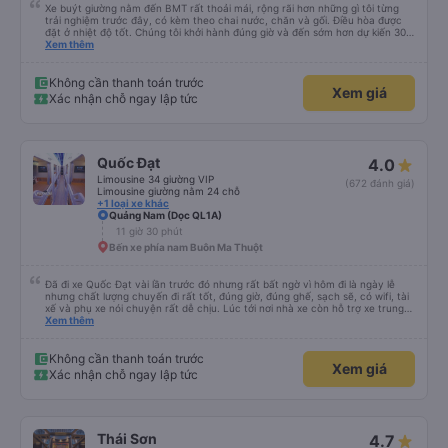
Xe buýt giường nằm đến BMT rất thoải mái, rộng rãi hơn những gì tôi từng
trải nghiệm trước đây, có kèm theo chai nước, chăn và gối. Điều hòa được
đặt ở nhiệt độ tốt. Chúng tôi khởi hành đúng giờ và đến sớm hơn dự kiến 30
phút. Tài xế rất tuyệt so với những tài xế khác ở Việt Nam! Không quá nhiều
Xem thêm
tiếng còi xe, không có nhạc lớn hoặc tiếng ồn khác và cảm giác lái xe an
toàn nên rất dễ ngủ. Tôi rất vui vì đã đặt qua Vexere và có vị trí xe buýt trên
GPS và biển số xe vì tôi phải tìm kiếm xung quanh bến xe để tìm thấy nó, đây
Không cần thanh toán trước
Xem giá
là vấn đề của bến xe Đà Lạt (không phải tất cả các xe buýt đều có bảng
Xác nhận chỗ ngay lập tức
thông tin), chứ không phải của công ty.
Quốc Đạt
4.0
Limousine 34 giường VIP
(672 đánh giá)
Limousine giường nằm 24 chỗ
+1 loại xe khác
Quảng Nam (Dọc QL1A)
11 giờ 30 phút
Bến xe phía nam Buôn Ma Thuột
Đã đi xe Quốc Đạt vài lần trước đó nhưng rất bất ngờ vì hôm đi là ngày lễ
nhưng chất lượng chuyến đi rất tốt, đúng giờ, đúng ghế, sạch sẽ, có wifi, tài
xế và phụ xe nói chuyện rất dễ chịu. Lúc tới nơi nhà xe còn hỗ trợ xe trung
chuyển tới tận nhà. 10đ cho nhà xe, hy vọng nhà xe duy trì được chất lượng
Xem thêm
này. Cảm ơn
Không cần thanh toán trước
Xem giá
Xác nhận chỗ ngay lập tức
Thái Sơn
4.7