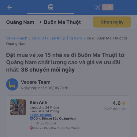
arrow_back
Tải app Vexere ngay!
Tải app Vexere
-30k
Mở app
Mở app
Nhận ưu đãi thành viên độc
-30k/ghế khi đặt vé máy bay qua
quyền
app
Quảng Nam
Buôn Ma Thuột
Chọn ngày
Vé xe khách
xe đi Đắk Lắk từ Quảng Nam
xe đi Buôn Ma Thuột từ
Quảng Nam
Đặt mua vé xe 15 nhà xe đi Buôn Ma Thuột từ
Quảng Nam chất lượng cao và giá vé ưu đãi
nhất
: 38 chuyến mỗi ngày
Vexere Team
Ngày cập nhật: 06/08/2026
Kim Anh
4.6
Limousine 24 Phòng
(4067 đánh giá)
Limousine 34 Phòng
+1 loại xe khác
Cổng Bến xe Bắc Quảng Nam
10 giờ 50 phút
Bến xe Phía Bắc Buôn Ma Thuột