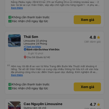
Nẵng-Pleiku ngày 29/4/23 lúc 21h xe thường thì e có những review sau: - 2
bác tài lái xe cực thân thiện, sắp xếp chỗ ngồi cho từng người 1 - A phụ xe
dui tính, chắc cùng tần số nên nói câu nào là cười câu đó - Xe xuất bến đúg
Xem thêm
giờ, trước giờ đi có nv điện thông báo trước, thái độ phục vụ tốt. - Cơ sở vật
chất bình thường, do đặt xe thường nên cũng k đòi hỏi gì nhìu hơn. Nhưng
nhìn chug khá ổn, có dừng lại để đi vệ sinh.
Không cần thanh toán trước
Xem giá
Xác nhận chỗ ngay lập tức
Thái Sơn
4.8
Limousine 22 phòng
(381 đánh giá)
Limousine 24 Phòng
+1 loại xe khác
Bệnh viện Đa khoa Vĩnh Đức
8 giờ 10 phút
Chư Sê (Quốc lộ 14)
Hôm nay tôi đã đi xe van từ Nha Trang đến Buôn Ma Thuột mất khoảng 4
tiếng. Tài xế rất thân thiện và cung cấp nhiều thông tin hữu ích về văn hóa
địa phương cũng như các điểm tham quan dọc đường. Kinh nghiệm đi xe
buýt ở nhiều vùng khác nhau trên khắp Việt Nam trước đây của chúng tôi
Xem thêm
khá đáng sợ vì các tài xế thường làm mọi cách để vượt qua những đoạn
đường tắc nghẽn. Tài xế này là người lái xe an toàn nhất mà chúng tôi từng
gặp. Chúng tôi rất khuyến khích sử dụng dịch vụ vận chuyển của Thai Son.
Không cần thanh toán trước
Xem giá
Xác nhận chỗ ngay lập tức
Cao Nguyên Limousine
4.7
Giường nằm 44 chỗ
(101 đánh giá)