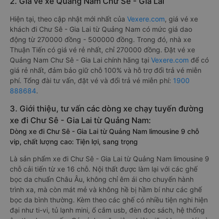
2. Giá vé xe Quảng Nam Chư Sê - Gia Lai
Hiện tại, theo cập nhật mới nhất của
Vexere.com
, giá vé xe
khách đi Chư Sê - Gia Lai từ Quảng Nam có mức giá dao
động từ 270000 đồng - 500000 đồng. Trong đó, nhà xe
Thuận Tiến có giá vé rẻ nhất, chỉ 270000 đồng. Đặt vé xe
Quảng Nam Chư Sê - Gia Lai chính hãng tại
Vexere.com
để có
giá rẻ nhất, đảm bảo giữ chỗ 100% và hỗ trợ đổi trả vé miễn
phí. Tổng đài tư vấn, đặt vé và đổi trả vé miễn phí:
1900
888684
.
3. Giới thiệu, tư vấn các dòng xe chạy tuyến đường
xe đi Chư Sê - Gia Lai từ Quảng Nam:
Dòng xe đi Chư Sê - Gia Lai từ Quảng Nam limousine 9 chỗ
vip, chất lượng cao: Tiện lợi, sang trọng
Là sản phẩm xe đi Chư Sê - Gia Lai từ Quảng Nam limousine 9
chỗ cải tiến từ xe 16 chỗ. Nội thất được làm lại với các ghế
bọc da chuẩn Châu Âu, không chỉ êm ái cho chuyến hành
trình xa, mà còn mát mẻ và không hề bị hầm bí như các ghế
bọc da bình thường. Kèm theo các ghế có nhiều tiện nghi hiện
đại như ti-vi, tủ lạnh mini, ổ cắm usb, đèn đọc sách, hệ thống