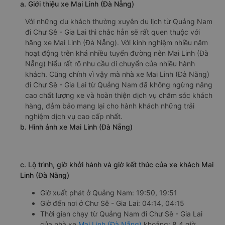
a. Giới thiệu xe Mai Linh (Đà Nẵng)
Với những du khách thường xuyên du lịch từ Quảng Nam
đi Chư Sê - Gia Lai thì chắc hẳn sẽ rất quen thuộc với
hãng xe Mai Linh (Đà Nẵng). Với kinh nghiệm nhiều năm
hoạt động trên khá nhiều tuyến đường nên Mai Linh (Đà
Nẵng) hiểu rất rõ nhu cầu di chuyển của nhiều hành
khách. Cũng chính vì vậy mà nhà xe Mai Linh (Đà Nẵng)
đi Chư Sê - Gia Lai từ Quảng Nam đã không ngừng nâng
cao chất lượng xe và hoàn thiện dịch vụ chăm sóc khách
hàng, đảm bảo mang lại cho hành khách những trải
nghiệm dịch vụ cao cấp nhất.
b. Hình ảnh xe Mai Linh (Đà Nẵng)
c. Lộ trình, giờ khởi hành và giờ kết thúc của xe khách Mai
Linh (Đà Nẵng)
Giờ xuất phát ở Quảng Nam: 19:50, 19:51
Giờ đến nơi ở Chư Sê - Gia Lai: 04:14, 04:15
Thời gian chạy từ Quảng Nam đi Chư Sê - Gia Lai
của nhà xe
Mai Linh (Đà Nẵng)
khoảng: 8.4 giờ