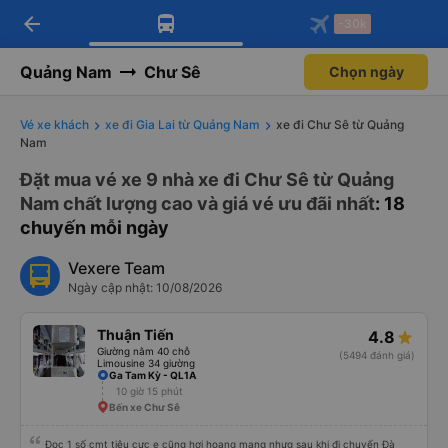
arrow_back
Tải app Vexere ngay!
Tải app Vexere
-30k
Mở app
Mở app
Nhận ưu đãi thành viên độc
-30k/ghế khi đặt vé máy bay qua
quyền
app
Quảng Nam
Chư Sê
Chọn ngày
Vé xe khách
xe đi Gia Lai từ Quảng Nam
xe đi Chư Sê từ Quảng
Nam
Đặt mua vé xe 9 nhà xe đi Chư Sê từ Quảng
Nam chất lượng cao và giá vé ưu đãi nhất
: 18
chuyến mỗi ngày
Vexere Team
Ngày cập nhật: 10/08/2026
Thuận Tiến
4.8
Giường nằm 40 chỗ
(5494 đánh giá)
Limousine 34 giường
Ga Tam Kỳ - QL1A
10 giờ 15 phút
Bến xe Chư Sê
Đọc 1 số cmt tiêu cực e cũng hơi hoang mang nhưg sau khi đi chuyến Đà