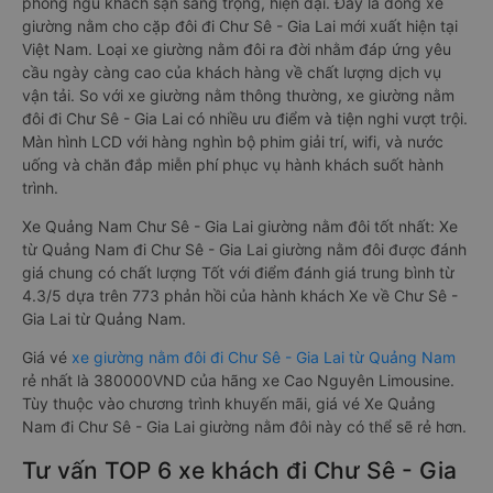
phòng ngủ khách sạn sang trọng, hiện đại. Đây là dòng xe
giường nằm cho cặp đôi đi Chư Sê - Gia Lai mới xuất hiện tại
Việt Nam. Loại xe giường nằm đôi ra đời nhằm đáp ứng yêu
cầu ngày càng cao của khách hàng về chất lượng dịch vụ
vận tải. So với xe giường nằm thông thường, xe giường nằm
đôi đi Chư Sê - Gia Lai có nhiều ưu điểm và tiện nghi vượt trội.
Màn hình LCD với hàng nghìn bộ phim giải trí, wifi, và nước
uống và chăn đắp miễn phí phục vụ hành khách suốt hành
trình.
Xe Quảng Nam Chư Sê - Gia Lai giường nằm đôi tốt nhất: Xe
từ Quảng Nam đi Chư Sê - Gia Lai giường nằm đôi được đánh
giá chung có chất lượng Tốt với điểm đánh giá trung bình từ
4.3/5 dựa trên 773 phản hồi của hành khách Xe về Chư Sê -
Gia Lai từ Quảng Nam.
Giá vé
xe giường nằm đôi đi Chư Sê - Gia Lai từ Quảng Nam
rẻ nhất là 380000VND của hãng xe Cao Nguyên Limousine.
Tùy thuộc vào chương trình khuyến mãi, giá vé Xe Quảng
Nam đi Chư Sê - Gia Lai giường nằm đôi này có thể sẽ rẻ hơn.
Tư vấn TOP 6 xe khách đi Chư Sê - Gia