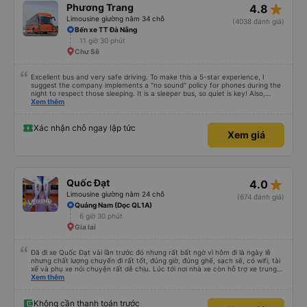
star_rate
Phương Trang
4.8
Limousine giường nằm 34 chỗ
(4038 đánh giá)
Bến xe TT Đà Nẵng
11 giờ 30 phút
Chư Sê
Excellent bus and very safe driving. To make this a 5-star experience, I
suggest the company implements a "no sound" policy for phones during the
night to respect those sleeping. It is a sleeper bus, so quiet is key! Also,
please display the Wi-Fi password clearly inside the cabin for convenience. I
Xem thêm
would definitely ride with them again! -------------- ​ Xe chất lượng tốt và
tài xế lái xe rất an toàn. Để dịch vụ hoàn hảo hơn, tôi góp ý nhà xe nên có
quy định rõ ràng về việc giữ im lặng (tắt âm thanh điện thoại) vào ban đêm
Xác nhận chỗ ngay lập tức
Xem giá
để tránh làm phiền hành khách khác ngủ. Ngoài ra, nhà xe nên dán sẵn mật
khẩu Wi-Fi trong xe để hành khách dễ dàng sử dụng. Tôi vẫn sẽ tiếp tục ủng
hộ nhà xe trong tương lai!
star_rate
Quốc Đạt
4.0
Limousine giường nằm 24 chỗ
(674 đánh giá)
Quảng Nam (Dọc QL1A)
6 giờ 30 phút
Gia lai
Đã đi xe Quốc Đạt vài lần trước đó nhưng rất bất ngờ vì hôm đi là ngày lễ
nhưng chất lượng chuyến đi rất tốt, đúng giờ, đúng ghế, sạch sẽ, có wifi, tài
xế và phụ xe nói chuyện rất dễ chịu. Lúc tới nơi nhà xe còn hỗ trợ xe trung
chuyển tới tận nhà. 10đ cho nhà xe, hy vọng nhà xe duy trì được chất lượng
Xem thêm
này. Cảm ơn
Không cần thanh toán trước