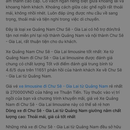
âm thanh cao cấp. Có vách ngăn riêng biệt giữa khoang lái và
khoang hành khách. Khoảng cách giữa các ghế ngồi rất thoải
mái, không nhồi nhét. Luôn đáp ứng được nhu cầu về sang
trọng, thoải mái và tiện nghi trong việc di chuyển.
Đây là loại xe Quảng Nam Chư Sê - Gia Lai có hỗ trợ đón/trả
tận nơi miễn phí tại nội thành Quảng Nam và nội thành Chư Sê
- Gia Lai, rất thuận tiện cho du khách.
Xe Quảng Nam Chư Sê - Gia Lai limousine tốt nhất: Xe từ
Quảng Nam đi Chư Sê - Gia Lai limousine được đánh giá
chung có chất lượng Tốt với điểm đánh giá trung bình từ
4.6/5 dựa trên 11651 phản hồi của hành khách Xe về Chư Sê
- Gia Lai từ Quảng Nam.
Giá vé
xe limousine đi Chư Sê - Gia Lai từ Quảng Nam
rẻ nhất
là 270000VND của hãng xe Thuận Tiến. Tùy thuộc vào vị trí
ngồi của bạn và chương trình khuyến mãi, giá vé Xe Quảng
Nam đi Chư Sê - Gia Lai limousine này có thể sẽ rẻ hơn
Dòng xe đi Chư Sê - Gia Lai từ Quảng Nam giường nằm chất
lượng cao: Thoải mái, giá cả tốt nhất
Những nhà xe đi Chư Sê - Gia Lai từ Quảng Nam đều sở hữu