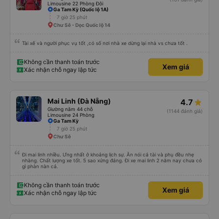
Limousine 22 Phòng Đôi
Ga Tam Kỳ (Quốc lộ 1A)
7 giờ 25 phút
Chư Sê - Dọc Quốc lộ 14
Tài xế và người phục vụ tốt ,có số nơi nhà xe dừng lại nhà vs chưa tốt .
Không cần thanh toán trước
Xem giá
Xác nhận chỗ ngay lập tức
Mai Linh (Đà Nẵng)
4.7
Giường nằm 44 chỗ
(1144 đánh giá)
Limousine 24 Phòng
Ga Tam Kỳ
7 giờ 25 phút
Chư Sê
Đi mai linh nhiều. Ưng nhất ở khoảng lịch sự. Ăn nói cả tài và phụ đều nhẹ
nhàng. Chất lượng xe tốt. 5 sao xứng đáng. Đi xe mai linh 2 năm nay chưa có
gì phàn nàn cả.
Không cần thanh toán trước
Xem giá
Xác nhận chỗ ngay lập tức