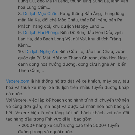
Lũng Cú, đèo Mã Pí Lèng, thung lũng Sủng Là, làng văn
hóa Lũng Cẩm,...
8.
Du lịch Mộc Châu:
Rừng thông Bản Áng, thung lũng
mận Nà Ka, đồi chè Mộc Châu, thác Dải Yếm, bản Pa
Phách, hang dơi, khu du lịch Happy Land,...
9.
Du lịch Hải Phòng:
Biển Đồ Sơn, đảo Hòn Dấu, vịnh
Lan Hạ, đảo Bạch Long Vỹ, núi Voi, khu di tích Tràng
Kênh,...
10.
Du lịch Nghệ An:
Biển Cửa Lò, đảo Lan Châu, vườn
quốc gia Pù Mát, đồi chè Thanh Chương, đảo Hòn Ngư,
cánh đồng hoa hướng dương, đồng cừu Nghệ An, biển
Thiên Cầm,...
Vexere.com
là hệ thống hỗ trợ đặt vé xe khách, máy bay, tàu
hoả và thuê xe máy, xe du lịch trên nhiều tuyến đường khắp
cả nước.
Với Vexere, việc lập kế hoạch cho hành trình di chuyển trở nên
vô cùng đơn giản, linh hoạt và được cá nhân hóa hơn bao giờ
hết. Vexere hiện là nền tảng kết nối hành khách với các đối
tác hàng đầu trong lĩnh vực đi lại, bao gồm:
• 2000+ hãng xe chất lượng cao trên 5000+ tuyến
đường trong và ngoài nước.