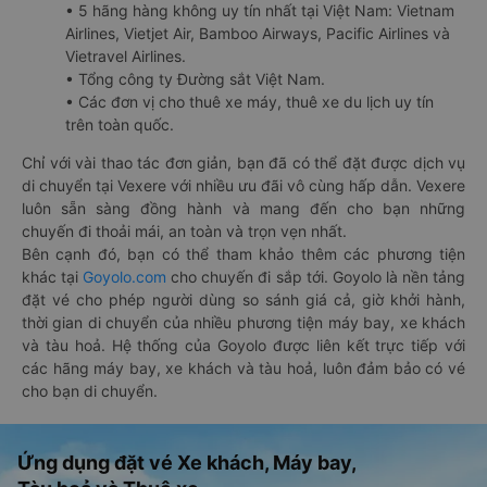
• 5 hãng hàng không uy tín nhất tại Việt Nam: Vietnam
Airlines, Vietjet Air, Bamboo Airways, Pacific Airlines và
Vietravel Airlines.
• Tổng công ty Đường sắt Việt Nam.
• Các đơn vị cho thuê xe máy, thuê xe du lịch uy tín
trên toàn quốc.
Chỉ với vài thao tác đơn giản, bạn đã có thể đặt được dịch vụ
di chuyển tại Vexere với nhiều ưu đãi vô cùng hấp dẫn. Vexere
luôn sẵn sàng đồng hành và mang đến cho bạn những
chuyến đi thoải mái, an toàn và trọn vẹn nhất.
Bên cạnh đó, bạn có thể tham khảo thêm các phương tiện
khác tại
Goyolo.com
cho chuyến đi sắp tới. Goyolo là nền tảng
đặt vé cho phép người dùng so sánh giá cả, giờ khởi hành,
thời gian di chuyển của nhiều phương tiện máy bay, xe khách
và tàu hoả. Hệ thống của Goyolo được liên kết trực tiếp với
các hãng máy bay, xe khách và tàu hoả, luôn đảm bảo có vé
cho bạn di chuyển.
Ứng dụng đặt vé Xe khách, Máy bay,