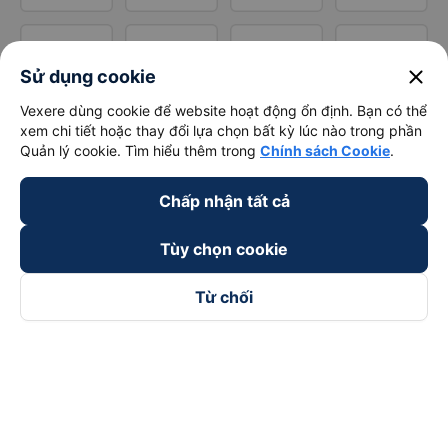
close
Sử dụng cookie
Vexere dùng cookie để website hoạt động ổn định. Bạn có thể
xem chi tiết hoặc thay đổi lựa chọn bất kỳ lúc nào trong phần
Quản lý cookie. Tìm hiểu thêm trong
Chính sách Cookie
.
Chấp nhận tất cả
Tùy chọn cookie
Từ chối
Theo dõi chúng tôi trên
Facebook
Tiktok
Youtube
Công ty TNHH Thương Mại Dịch Vụ Vexere