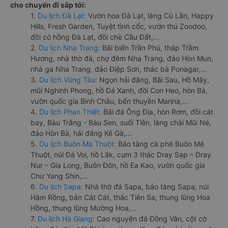
cho chuyến đi sắp tới:
1.
Du lịch Đà Lạt:
Vườn hoa Đà Lạt, làng Cù Lần, Happy
Hills, Fresh Garden, Tuyệt tình cốc, vườn thú Zoodoo,
đồi cỏ hồng Đà Lạt, đồi chè Cầu Đất,...
2.
Du lịch Nha Trang:
Bãi biển Trần Phú, tháp Trầm
Hương, nhà thờ đá, chợ đêm Nha Trang, đảo Hòn Mun,
nhà ga Nha Trang, đảo Điệp Sơn, thác bà Ponagar,...
3.
Du lịch Vũng Tàu:
Ngọn hải đăng, Bãi Sau, Hồ Mây,
mũi Nghinh Phong, hồ Đá Xanh, đồi Con Heo, hòn Bà,
vườn quốc gia Bình Châu, bến thuyền Marina,...
4.
Du lịch Phan Thiết:
Bãi đá Ông Địa, hòn Rơm, đồi cát
bay, Bàu Trắng - Bàu Sen, suối Tiên, làng chài Mũi Né,
đảo Hòn Bà, hải đăng Kê Gà,...
5.
Du lịch Buôn Ma Thuột:
Bảo tàng cà phê Buôn Mê
Thuột, núi Đá Voi, hồ Lắk, cụm 3 thác Dray Sap – Dray
Nur – Gia Long, Buôn Đôn, hồ Ea Kao, vườn quốc gia
Chư Yang Shin,...
6.
Du lịch Sapa:
Nhà thờ đá Sapa, bảo tàng Sapa, núi
Hàm Rồng, bản Cát Cát, thác Tiên Sa, thung lũng Hoa
Hồng, thung lũng Mường Hoa,...
7.
Du lịch Hà Giang:
Cao nguyên đá Đồng Văn, cột cờ