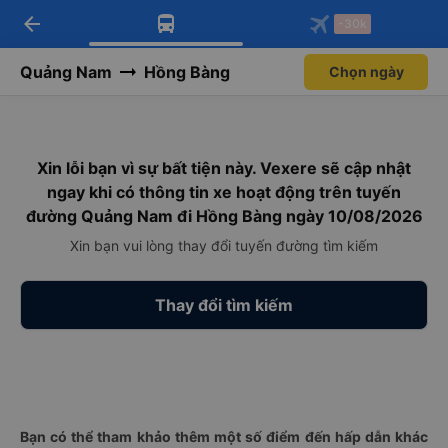
arrow_back
Tải app Vexere ngay!
Tải app Vexere
-30k
Mở app
Mở app
Nhận ưu đãi thành viên độc
-30k/ghế khi đặt vé máy bay qua
quyền
app
Quảng Nam
Hồng Bàng
Chọn ngày
Xin lỗi bạn vì sự bất tiện này. Vexere sẽ cập nhật
ngay khi có thông tin xe hoạt động trên tuyến
đường Quảng Nam đi Hồng Bàng ngày 10/08/2026
Xin bạn vui lòng thay đổi tuyến đường tìm kiếm
Thay đổi tìm kiếm
Bạn có thể tham khảo thêm một số điểm đến hấp dẫn khác