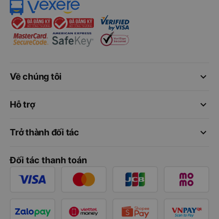
keyboard_arrow_down
Về chúng tôi
keyboard_arrow_down
Hỗ trợ
keyboard_arrow_down
Trở thành đối tác
Đối tác thanh toán