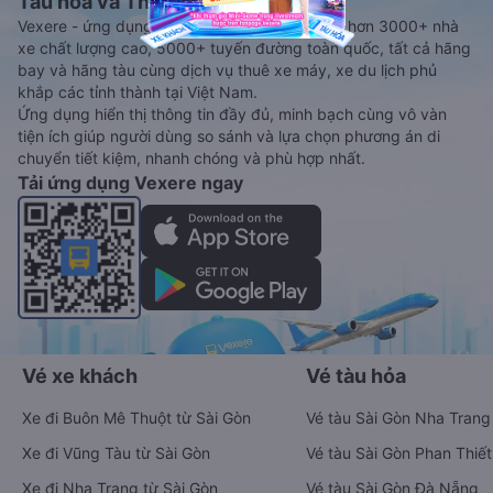
Tàu hoả và Thuê xe
Vexere - ứng dụng đặt vé đa phương tiện với hơn 3000+ nhà
xe chất lượng cao, 5000+ tuyến đường toàn quốc, tất cả hãng
bay và hãng tàu cùng dịch vụ thuê xe máy, xe du lịch phủ
khắp các tỉnh thành tại Việt Nam.
Ứng dụng hiển thị thông tin đầy đủ, minh bạch cùng vô vàn
tiện ích giúp người dùng so sánh và lựa chọn phương án di
chuyển tiết kiệm, nhanh chóng và phù hợp nhất.
Tải ứng dụng Vexere ngay
Vé xe khách
Vé tàu hỏa
Xe đi Buôn Mê Thuột từ Sài Gòn
Vé tàu Sài Gòn Nha Trang
Xe đi Vũng Tàu từ Sài Gòn
Vé tàu Sài Gòn Phan Thiết
Xe đi Nha Trang từ Sài Gòn
Vé tàu Sài Gòn Đà Nẵng