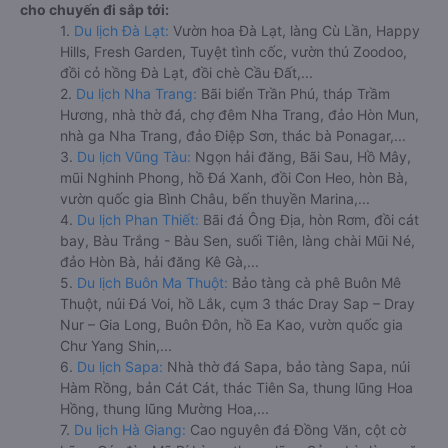
cho chuyến đi sắp tới:
1.
Du lịch Đà Lạt:
Vườn hoa Đà Lạt, làng Cù Lần, Happy
Hills, Fresh Garden, Tuyệt tình cốc, vườn thú Zoodoo,
đồi cỏ hồng Đà Lạt, đồi chè Cầu Đất,...
2.
Du lịch Nha Trang:
Bãi biển Trần Phú, tháp Trầm
Hương, nhà thờ đá, chợ đêm Nha Trang, đảo Hòn Mun,
nhà ga Nha Trang, đảo Điệp Sơn, thác bà Ponagar,...
3.
Du lịch Vũng Tàu:
Ngọn hải đăng, Bãi Sau, Hồ Mây,
mũi Nghinh Phong, hồ Đá Xanh, đồi Con Heo, hòn Bà,
vườn quốc gia Bình Châu, bến thuyền Marina,...
4.
Du lịch Phan Thiết:
Bãi đá Ông Địa, hòn Rơm, đồi cát
bay, Bàu Trắng - Bàu Sen, suối Tiên, làng chài Mũi Né,
đảo Hòn Bà, hải đăng Kê Gà,...
5.
Du lịch Buôn Ma Thuột:
Bảo tàng cà phê Buôn Mê
Thuột, núi Đá Voi, hồ Lắk, cụm 3 thác Dray Sap – Dray
Nur – Gia Long, Buôn Đôn, hồ Ea Kao, vườn quốc gia
Chư Yang Shin,...
6.
Du lịch Sapa:
Nhà thờ đá Sapa, bảo tàng Sapa, núi
Hàm Rồng, bản Cát Cát, thác Tiên Sa, thung lũng Hoa
Hồng, thung lũng Mường Hoa,...
7.
Du lịch Hà Giang:
Cao nguyên đá Đồng Văn, cột cờ