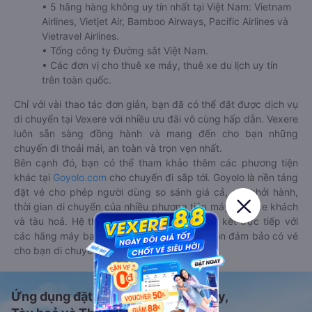
• 5 hãng hàng không uy tín nhất tại Việt Nam: Vietnam
Airlines, Vietjet Air, Bamboo Airways, Pacific Airlines và
Vietravel Airlines.
• Tổng công ty Đường sắt Việt Nam.
• Các đơn vị cho thuê xe máy, thuê xe du lịch uy tín
trên toàn quốc.
Chỉ với vài thao tác đơn giản, bạn đã có thể đặt được dịch vụ
di chuyển tại Vexere với nhiều ưu đãi vô cùng hấp dẫn. Vexere
luôn sẵn sàng đồng hành và mang đến cho bạn những
chuyến đi thoải mái, an toàn và trọn vẹn nhất.
Bên cạnh đó, bạn có thể tham khảo thêm các phương tiện
khác tại
Goyolo.com
cho chuyến đi sắp tới. Goyolo là nền tảng
đặt vé cho phép người dùng so sánh giá cả, giờ khởi hành,
thời gian di chuyển của nhiều phương tiện máy bay, xe khách
và tàu hoả. Hệ thống của Goyolo được liên kết trực tiếp với
các hãng máy bay, xe khách và tàu hoả, luôn đảm bảo có vé
cho bạn di chuyển.
Ứng dụng đặt vé Xe khách, Máy bay,