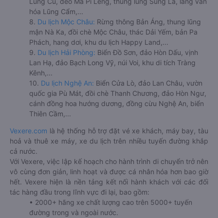
Lũng Cú, đèo Mã Pí Lèng, thung lũng Sủng Là, làng văn
hóa Lũng Cẩm,...
8.
Du lịch Mộc Châu:
Rừng thông Bản Áng, thung lũng
mận Nà Ka, đồi chè Mộc Châu, thác Dải Yếm, bản Pa
Phách, hang dơi, khu du lịch Happy Land,...
9.
Du lịch Hải Phòng:
Biển Đồ Sơn, đảo Hòn Dấu, vịnh
Lan Hạ, đảo Bạch Long Vỹ, núi Voi, khu di tích Tràng
Kênh,...
10.
Du lịch Nghệ An:
Biển Cửa Lò, đảo Lan Châu, vườn
quốc gia Pù Mát, đồi chè Thanh Chương, đảo Hòn Ngư,
cánh đồng hoa hướng dương, đồng cừu Nghệ An, biển
Thiên Cầm,...
Vexere.com
là hệ thống hỗ trợ đặt vé xe khách, máy bay, tàu
hoả và thuê xe máy, xe du lịch trên nhiều tuyến đường khắp
cả nước.
Với Vexere, việc lập kế hoạch cho hành trình di chuyển trở nên
vô cùng đơn giản, linh hoạt và được cá nhân hóa hơn bao giờ
hết. Vexere hiện là nền tảng kết nối hành khách với các đối
tác hàng đầu trong lĩnh vực đi lại, bao gồm:
• 2000+ hãng xe chất lượng cao trên 5000+ tuyến
đường trong và ngoài nước.