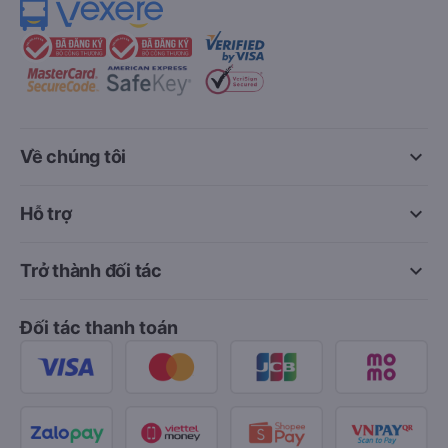
keyboard_arrow_down
Về chúng tôi
keyboard_arrow_down
Hỗ trợ
keyboard_arrow_down
Trở thành đối tác
Đối tác thanh toán