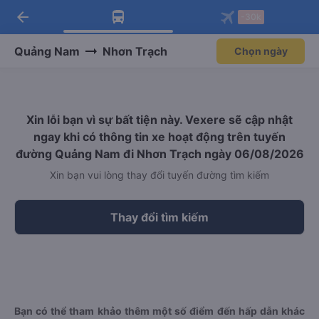
arrow_back
Tải app Vexere ngay!
Tải app Vexere
-30k
Mở app
Mở app
Nhận ưu đãi thành viên độc
-30k/ghế khi đặt vé máy bay qua
quyền
app
Quảng Nam
Nhơn Trạch
Chọn ngày
Xin lỗi bạn vì sự bất tiện này. Vexere sẽ cập nhật
ngay khi có thông tin xe hoạt động trên tuyến
đường Quảng Nam đi Nhơn Trạch ngày 06/08/2026
Xin bạn vui lòng thay đổi tuyến đường tìm kiếm
Thay đổi tìm kiếm
Bạn có thể tham khảo thêm một số điểm đến hấp dẫn khác