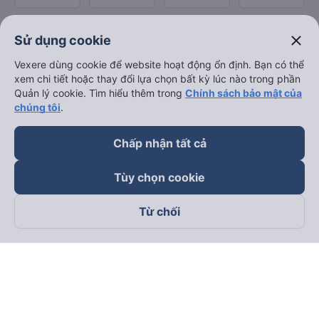
close
Sử dụng cookie
Vexere dùng cookie để website hoạt động ổn định. Bạn có thể
xem chi tiết hoặc thay đổi lựa chọn bất kỳ lúc nào trong phần
Quản lý cookie. Tìm hiểu thêm trong
Chính sách bảo mật của
chúng tôi
.
Chấp nhận tất cả
Tùy chọn cookie
Từ chối
Theo dõi chúng tôi trên
Facebook
Tiktok
Youtube
Công ty TNHH Thương Mại Dịch Vụ Vexere