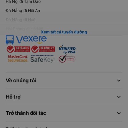
Hà Nội đi Tam Đảo
Đà Nẵng đi Hội An
Đà Nẵng đi Huế
Hải Phòng đi Hà Nội
Xem tất cả tuyến đường
keyboard_arrow_down
Về chúng tôi
keyboard_arrow_down
Hỗ trợ
keyboard_arrow_down
Trở thành đối tác