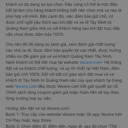
khách có đa dạng sự lựa chọn. Đây cũng có thể là một điều
bất lợi làm cho hàng khách không biết nên chọn nhà xe nào là
phù hợp với mình. Bên cạnh đó, việc đảm bảo giữ chỗ, có
được chỗ ngồi yêu thích sau khi đặt vé xe đi Tây Ninh từ
Quảng Nam giữa nhà xe với khách hàng sau khi đặt trực tiếp
vẫn chưa được đảm bảo 100%.
Cho nên để dễ dàng so sánh giá, xem đánh giá chất lượng
các nhà xe đi, được đảm bảo quyền lợi cao nhất, được hưởng
nhiều ưu đãi giảm giá vé xe khách Quảng Nam Tây Ninh,
hành khách có thể đặt mua tại website
Vexere.com
- Hệ thống
đặt vé xe khách chất lượng, và uy tín nhất tại Việt Nam, đảm
bảo giữ chỗ 100%. Đối với bất cứ giao dịch đặt mua vé xe
khách đi Tây Ninh từ Quảng Nam nào của quý khách tại trang
web
Vexere.com
đều được Vexere cam kết giải quyết sự cố.
Chính sách tặng coupon giảm giá hoặc hoàn tiền sẽ tùy theo
từng trường hợp sự việc.
Hướng dẫn đặt vé tại Vexere.com:
Bước 1: Truy cập vào website Vexere hoặc tải app Vexere trên
CH Play hoặc App Store.
Bước 2: Chọn điểm đi, điểm đến, ngày đi, sau đó chọn “TÌM