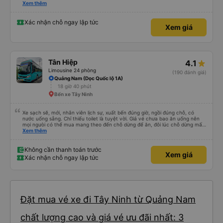
rõ ràng, chuyên nghiệp. Đi đúng giờ, xe mới toanh, sạch sẽ thơm tho, buồng
Xem thêm
rộng, đẹp, ghế có chế độ matxa bên cạnh các chức năng thông thường như
nâng, hạ xuống phần đầu, chân, ổ sạc pin, ... thích view ngắm cảnh cực chill,
các anh tài và lơ cũng cực dễ thương, tâm lý. 10 điểm không nhưng. Mình sẽ
Xác nhận chỗ ngay lập tức
Xem giá
lưu lại để giới thiệu người nhà, bạn bè đi xe này. ưng hết sức. Giờ thấy may
mắn vì cảm ơn xe kia để mình bít đến xe này
Tân Hiệp
4.1
Limousine 24 phòng
(190 đánh giá)
Quảng Nam (Dọc Quốc lộ 1A)
18 giờ 40 phút
Bến xe Tây Ninh
Xe sạch sẽ, mới, nhân viên lịch sự, xuất bến đúng giờ, ngồi đúng chỗ, có
nước uống sẵng. Chỉ thiếu toilet là tuyệt vời. Giá vé chưa bao ăn uống nên
mọi ngưòi có thể mua mang theo đến chỗ dừng để ăn, đôi lúc chỗ dừng mấy
món bạn ko thích hoặc giá cả hơi cao! Còn lại nhà xe rất ok, nên đi.
Xem thêm
Không cần thanh toán trước
Xem giá
Xác nhận chỗ ngay lập tức
Đặt mua vé xe đi Tây Ninh từ Quảng Nam
chất lượng cao và giá vé ưu đãi nhất: 3