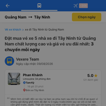
arrow_back
Tải app Vexere ngay!
Tải app Vexere
-30k
Mở app
Mở app
Nhận ưu đãi thành viên độc
-30k/ghế khi đặt vé máy bay qua
quyền
app
Quảng Nam
Tây Ninh
Chọn ngày
Vé xe khách
xe đi Tây Ninh từ Quảng Nam
Đặt mua vé xe 5 nhà xe đi Tây Ninh từ Quảng
Nam chất lượng cao và giá vé ưu đãi nhất
: 3
chuyến mỗi ngày
Vexere Team
Ngày cập nhật: 09/08/2026
Phan Khánh
5.0
Limousine 34 phòng đơn
(21 đánh giá)
Tam Kỳ
16 giờ 20 phút
Bến xe Tây Ninh
Mình tình cờ biết đến xe này tai ben xe phia nam sau khi từ chối đi xe quen vì
không giữ đúng ghế mình đã đặt từ 3 ngày trước(mình say xe với có bé nên
cần ghế trước, dưới). Thật ấn tượng vù nhân viên tư vấn, gửi thông tin zalo