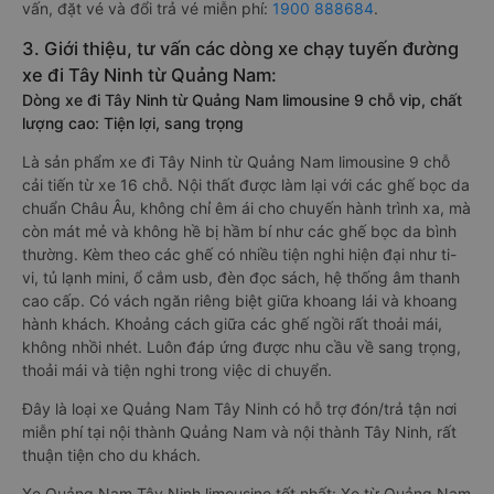
vấn, đặt vé và đổi trả vé miễn phí:
1900 888684
.
3. Giới thiệu, tư vấn các dòng xe chạy tuyến đường
xe đi Tây Ninh từ Quảng Nam:
Dòng xe đi Tây Ninh từ Quảng Nam limousine 9 chỗ vip, chất
lượng cao: Tiện lợi, sang trọng
Là sản phẩm xe đi Tây Ninh từ Quảng Nam limousine 9 chỗ
cải tiến từ xe 16 chỗ. Nội thất được làm lại với các ghế bọc da
chuẩn Châu Âu, không chỉ êm ái cho chuyến hành trình xa, mà
còn mát mẻ và không hề bị hầm bí như các ghế bọc da bình
thường. Kèm theo các ghế có nhiều tiện nghi hiện đại như ti-
vi, tủ lạnh mini, ổ cắm usb, đèn đọc sách, hệ thống âm thanh
cao cấp. Có vách ngăn riêng biệt giữa khoang lái và khoang
hành khách. Khoảng cách giữa các ghế ngồi rất thoải mái,
không nhồi nhét. Luôn đáp ứng được nhu cầu về sang trọng,
thoải mái và tiện nghi trong việc di chuyển.
Đây là loại xe Quảng Nam Tây Ninh có hỗ trợ đón/trả tận nơi
miễn phí tại nội thành Quảng Nam và nội thành Tây Ninh, rất
thuận tiện cho du khách.
Xe Quảng Nam Tây Ninh limousine tốt nhất: Xe từ Quảng Nam