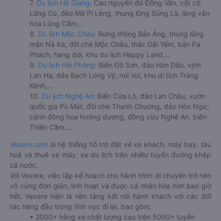
7.
Du lịch Hà Giang:
Cao nguyên đá Đồng Văn, cột cờ
Lũng Cú, đèo Mã Pí Lèng, thung lũng Sủng Là, làng văn
hóa Lũng Cẩm,...
8.
Du lịch Mộc Châu:
Rừng thông Bản Áng, thung lũng
mận Nà Ka, đồi chè Mộc Châu, thác Dải Yếm, bản Pa
Phách, hang dơi, khu du lịch Happy Land,...
9.
Du lịch Hải Phòng:
Biển Đồ Sơn, đảo Hòn Dấu, vịnh
Lan Hạ, đảo Bạch Long Vỹ, núi Voi, khu di tích Tràng
Kênh,...
10.
Du lịch Nghệ An:
Biển Cửa Lò, đảo Lan Châu, vườn
quốc gia Pù Mát, đồi chè Thanh Chương, đảo Hòn Ngư,
cánh đồng hoa hướng dương, đồng cừu Nghệ An, biển
Thiên Cầm,...
Vexere.com
là hệ thống hỗ trợ đặt vé xe khách, máy bay, tàu
hoả và thuê xe máy, xe du lịch trên nhiều tuyến đường khắp
cả nước.
Với Vexere, việc lập kế hoạch cho hành trình di chuyển trở nên
vô cùng đơn giản, linh hoạt và được cá nhân hóa hơn bao giờ
hết. Vexere hiện là nền tảng kết nối hành khách với các đối
tác hàng đầu trong lĩnh vực đi lại, bao gồm:
• 2000+ hãng xe chất lượng cao trên 5000+ tuyến