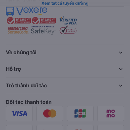
Xem tất cả tuyến đường
keyboard_arrow_down
Về chúng tôi
keyboard_arrow_down
Hỗ trợ
keyboard_arrow_down
Trở thành đối tác
Đối tác thanh toán