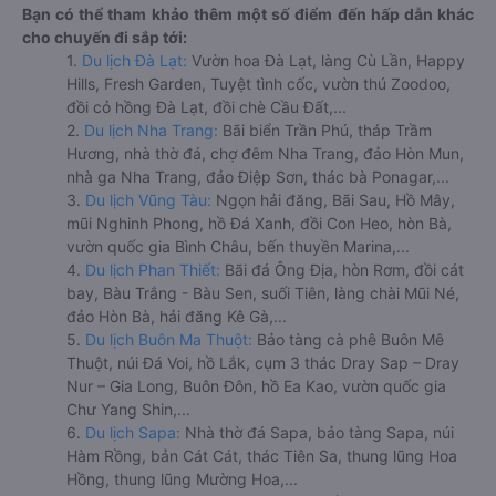
Bạn có thể tham khảo thêm một số điểm đến hấp dẫn khác
cho chuyến đi sắp tới:
1.
Du lịch Đà Lạt:
Vườn hoa Đà Lạt, làng Cù Lần, Happy
Hills, Fresh Garden, Tuyệt tình cốc, vườn thú Zoodoo,
đồi cỏ hồng Đà Lạt, đồi chè Cầu Đất,...
2.
Du lịch Nha Trang:
Bãi biển Trần Phú, tháp Trầm
Hương, nhà thờ đá, chợ đêm Nha Trang, đảo Hòn Mun,
nhà ga Nha Trang, đảo Điệp Sơn, thác bà Ponagar,...
3.
Du lịch Vũng Tàu:
Ngọn hải đăng, Bãi Sau, Hồ Mây,
mũi Nghinh Phong, hồ Đá Xanh, đồi Con Heo, hòn Bà,
vườn quốc gia Bình Châu, bến thuyền Marina,...
4.
Du lịch Phan Thiết:
Bãi đá Ông Địa, hòn Rơm, đồi cát
bay, Bàu Trắng - Bàu Sen, suối Tiên, làng chài Mũi Né,
đảo Hòn Bà, hải đăng Kê Gà,...
5.
Du lịch Buôn Ma Thuột:
Bảo tàng cà phê Buôn Mê
Thuột, núi Đá Voi, hồ Lắk, cụm 3 thác Dray Sap – Dray
Nur – Gia Long, Buôn Đôn, hồ Ea Kao, vườn quốc gia
Chư Yang Shin,...
6.
Du lịch Sapa:
Nhà thờ đá Sapa, bảo tàng Sapa, núi
Hàm Rồng, bản Cát Cát, thác Tiên Sa, thung lũng Hoa
Hồng, thung lũng Mường Hoa,...