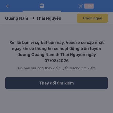
arrow_back
Tải app Vexere ngay!
Tải app Vexere
-30k
Mở app
Mở app
Nhận ưu đãi thành viên độc
-30k/ghế khi đặt vé máy bay qua
quyền
app
Quảng Nam
Thái Nguyên
Chọn ngày
Xin lỗi bạn vì sự bất tiện này. Vexere sẽ cập nhật
ngay khi có thông tin xe hoạt động trên tuyến
đường Quảng Nam đi Thái Nguyên ngày
07/08/2026
Xin bạn vui lòng thay đổi tuyến đường tìm kiếm
Thay đổi tìm kiếm