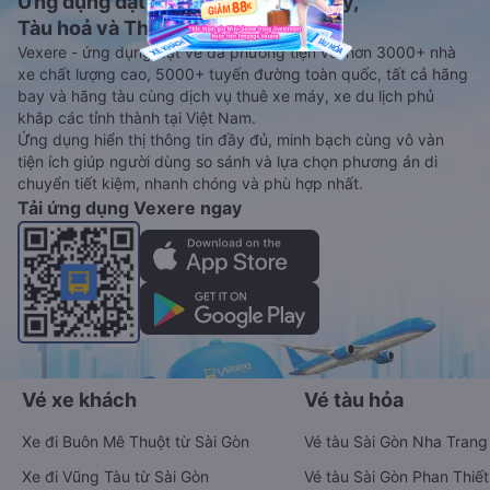
Ứng dụng đặt vé Xe khách, Máy bay,
Tàu hoả và Thuê xe
Vexere - ứng dụng đặt vé đa phương tiện với hơn 3000+ nhà
xe chất lượng cao, 5000+ tuyến đường toàn quốc, tất cả hãng
bay và hãng tàu cùng dịch vụ thuê xe máy, xe du lịch phủ
khắp các tỉnh thành tại Việt Nam.
Ứng dụng hiển thị thông tin đầy đủ, minh bạch cùng vô vàn
tiện ích giúp người dùng so sánh và lựa chọn phương án di
chuyển tiết kiệm, nhanh chóng và phù hợp nhất.
Tải ứng dụng Vexere ngay
Vé xe khách
Vé tàu hỏa
Xe đi Buôn Mê Thuột từ Sài Gòn
Vé tàu Sài Gòn Nha Trang
Xe đi Vũng Tàu từ Sài Gòn
Vé tàu Sài Gòn Phan Thiết