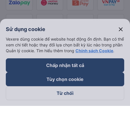
close
Sử dụng cookie
Vexere dùng cookie để website hoạt động ổn định. Bạn có thể
xem chi tiết hoặc thay đổi lựa chọn bất kỳ lúc nào trong phần
Quản lý cookie. Tìm hiểu thêm trong
Chính sách Cookie
.
Chấp nhận tất cả
Tùy chọn cookie
Từ chối
Theo dõi chúng tôi trên
Facebook
Tiktok
Youtube
Công ty TNHH Thương Mại Dịch Vụ Vexere