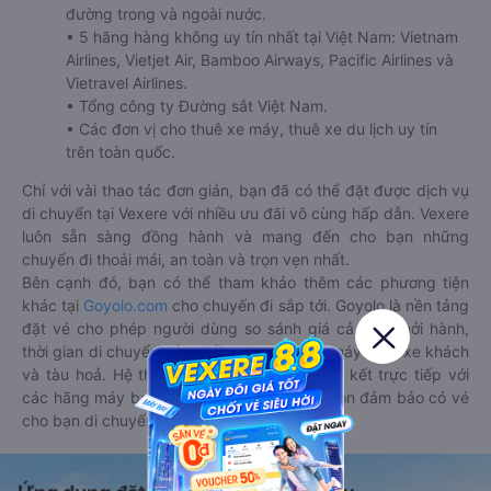
đường trong và ngoài nước.
• 5 hãng hàng không uy tín nhất tại Việt Nam: Vietnam
Airlines, Vietjet Air, Bamboo Airways, Pacific Airlines và
Vietravel Airlines.
• Tổng công ty Đường sắt Việt Nam.
• Các đơn vị cho thuê xe máy, thuê xe du lịch uy tín
trên toàn quốc.
Chỉ với vài thao tác đơn giản, bạn đã có thể đặt được dịch vụ
di chuyển tại Vexere với nhiều ưu đãi vô cùng hấp dẫn. Vexere
luôn sẵn sàng đồng hành và mang đến cho bạn những
chuyến đi thoải mái, an toàn và trọn vẹn nhất.
Bên cạnh đó, bạn có thể tham khảo thêm các phương tiện
khác tại
Goyolo.com
cho chuyến đi sắp tới. Goyolo là nền tảng
đặt vé cho phép người dùng so sánh giá cả, giờ khởi hành,
thời gian di chuyển của nhiều phương tiện máy bay, xe khách
và tàu hoả. Hệ thống của Goyolo được liên kết trực tiếp với
các hãng máy bay, xe khách và tàu hoả, luôn đảm bảo có vé
cho bạn di chuyển.